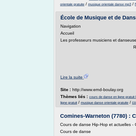
/
/
orientale gratuite
musique orientale danse mp3
École de Musique et de Dan
Navigation
Accueil
Les professeurs musiciens et danseuses
Réservez vos
.
Lire la suite
Site :
http://www.emd-boulay.org
Thèmes liés :
cours de danse en ligne gratuit 
/
/
co
ligne gratuit
musique danse orientale gratuite
Comines-Warneton (7780) : Co
Cours de danse Hip-Hop et actuelles 
Cours de danse