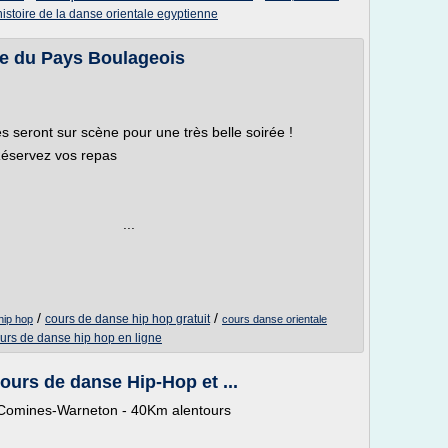
histoire de la danse orientale egyptienne
se du Pays Boulageois
 seront sur scène pour une très belle soirée !
 repas
..
/
/
cours de danse hip hop gratuit
hip hop
cours danse orientale
urs de danse hip hop en ligne
urs de danse Hip-Hop et ...
- Comines-Warneton - 40Km alentours