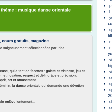
p
e thème : musique danse orientale
h
y
c
s
lil
s, cours gratuits, magazine.
m
m
le soigneusement sélectionnées par Irida.
y
v
hi
se, qui a tant de facettes : gaieté et tristesse, jeu et
v
n et novation, respect et défi, grâce et précision,
c
prit, art et amusement...
s
s féminin, la danse orientale qui demande une dévotion
s
2
le enlève lentement...
c
c