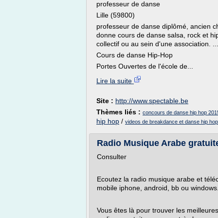
professeur de danse
Lille (59800)
professeur de danse diplômé, ancien c
donne cours de danse salsa, rock et hip 
collectif ou au sein d'une association. ..
Cours de danse Hip-Hop
Portes Ouvertes de l'école de...
Lire la suite
Site :
http://www.spectable.be
Thèmes liés :
concours de danse hip hop 201
hip hop
/
videos de breakdance et danse hip hop
Radio Musique Arabe gratuit
Consulter
Ecoutez la radio musique arabe et téléc
mobile iphone, android, bb ou windows
Vous êtes là pour trouver les meilleur