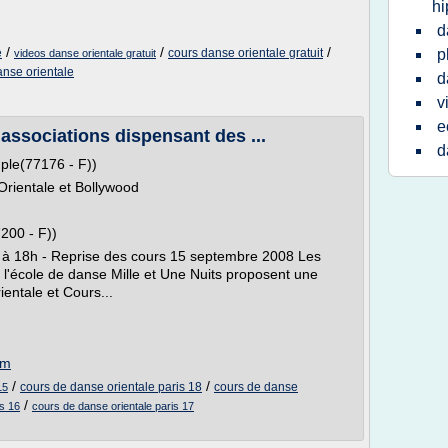
hi
d
/
/
/
e
cours danse orientale gratuit
p
videos danse orientale gratuit
anse orientale
d
v
e
 associations dispensant des ...
d
ple(77176 - F))
Orientale et Bollywood
200 - F))
 à 18h - Reprise des cours 15 septembre 2008 Les
 l'école de danse Mille et Une Nuits proposent une
entale et Cours...
om
/
/
cours de danse orientale paris 18
cours de danse
15
/
is 16
cours de danse orientale paris 17