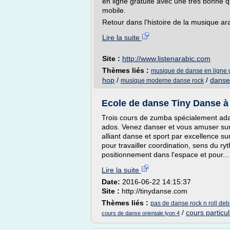
en ligne gratuite avec une très bonne qu
mobile.
Retour dans l'histoire de la musique ara
Lire la suite
Site :
http://www.listenarabic.com
Thèmes liés :
musique de danse en ligne g
hop
/
/
danse
musique moderne danse rock
Ecole de danse Tiny Danse à
Trois cours de zumba spécialement ada
ados. Venez danser et vous amuser sur 
alliant danse et sport par excellence s
pour travailler coordination, sens du r
positionnement dans l'espace et pour...
Lire la suite
Date:
2016-06-22 14:15:37
Site :
http://tinydanse.com
Thèmes liés :
pas de danse rock n roll deb
/
cours particu
cours de danse orientale lyon 4