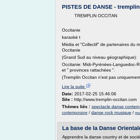
PISTES DE DANSE - tremplin
TREMPLIN OCCITAN
Occitanie
karaoké t
Média et "Collectif" de partenaires du
Occitanie
(Grand Sud au niveau géographique):
Occitanie: Midi-Pyrénées-Languedoc-Ro
et " provinces rattachées ".
(Tremplin Occitan n'est pas uniquement 
Lire la suite
Date:
2017-02-25 15:46:06
Site :
http://www.tremplin-occitan.com
Thèmes liés :
spectacle danse contemp
/
danse rock musique
/
contemporaine
mus
La base de la Danse Oriental
Apprendre la danse country et de socié