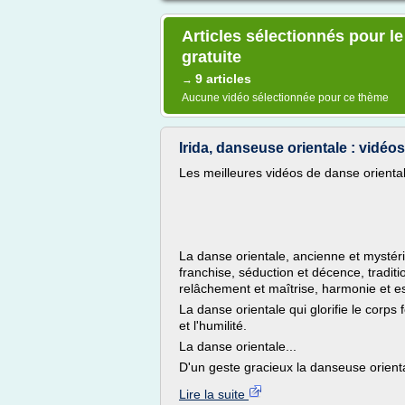
Articles sélectionnés pour l
gratuite
9 articles
→
Aucune vidéo sélectionnée pour ce thème
Irida, danseuse orientale : vidéo
Les meilleures vidéos de danse orienta
La danse orientale, ancienne et mystérieu
franchise, séduction et décence, traditio
relâchement et maîtrise, harmonie et es
La danse orientale qui glorifie le corp
et l'humilité.
La danse orientale...
D'un geste gracieux la danseuse orienta
Lire la suite