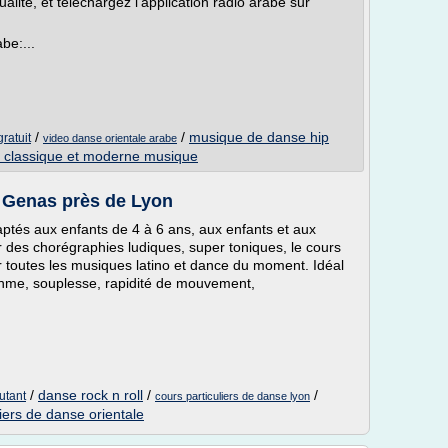
alité, et téléchargez l'application radio arabe sur
be:...
/
/
musique de danse hip
ratuit
video danse orientale arabe
 classique et moderne musique
 Genas près de Lyon
ptés aux enfants de 4 à 6 ans, aux enfants et aux
des chorégraphies ludiques, super toniques, le cours
ur toutes les musiques latino et dance du moment. Idéal
ythme, souplesse, rapidité de mouvement,
/
danse rock n roll
/
/
utant
cours particuliers de danse lyon
liers de danse orientale