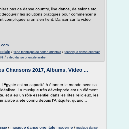
miers pas de danse country, line dance, de salons etc...
et découvrir les solutions pratiques pour commencer à
nt compliquée si on s'en tient. Danser sur la vidéo
t.com
/
/
ientale
fiche technique de danse orientale
technique danse orientale
/
dre
video danse orientale arabe
s Chansons 2017, Albums, Video ...
e l'Egypte est sa capacité à étonner le monde avec sa
 idéaliste. La musique très développée est un élément
, et a eu un rôle essentiel dans les rites religieux, les
e arabe a été connu depuis l'Antiquité, quand...
/
musique danse orientale moderne
/
onnue
musique danse