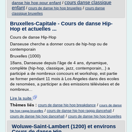
cours danse classique
danse hip hop pour enfant
/
enfant
/
/
cours de danse hip hop bruxelles
cours danse
classique bruxelles
Bruxelles-Capitale - Cours de danse Hip-
Hop et actuelles ...
Cours de danse Hip-Hop
Danseuse cherche a donner cours de hip-hop ou de
contemporain
Bruxelles (1000)
18ans, Danseuse depuis l'âge de 4 ans, dynamique,
complète (hip-hop, classique, jazz, contemporain,..) a
participé a de nombreux concours et workshop, est partie
se former pendant 11 mois à Los Angeles dans des ecoles
de renomées, a participer a des emissions télévisées et de
nombreux...
Lire la suite
Thèmes liés :
/
cours de danse hip hop breakdance
cours de danse
/
/
cours de danse hip hop ragga dancehall
hip hop ragga bruxelles
/
cours de danse hip hop dancehall
cours de danse hip hop bruxelles
Woluwe-Saint-Lambert (1200) et environs
Cours de danse Hip ...