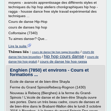
moyens - avancés apprentissage des différents styles et
techniques du hip hop ateliers chorégraphiques hip hop -
ragga - housse dance free style travail expérimental des
techniques ...
Cours de danse Hip-Hop
cours de danses hip hop
Colfontaine (7340)
Tu aimes danser? Que...
Lire la suite
Thèmes liés :
/
cours de
cours de danse hip hop ragga bruxelles
hip hop cours danse
/
/
danse hip hop bruxelles
cours de
/
cours de danse hip hop ragga
danse hip hop gratuit
Enghien (7850) et environs - Cours et
formations ...
Ecole de danse et de bien-être Shayla
Ferme du Grand SpinoisRebecq-Rognon (1430)
Nouveau à Rebecq (Bierghes) à la ferme du Grand-
Spinois ! L'école de danse et de bien-être Shayla ouvre
ses portes. Dans un très beau cadre, cours de danses et
de bien-être dans le Brabant-Wallon dès le lundi 3 octobre
2016 à Bierghes, à la ferme du grand Spinois Des cours