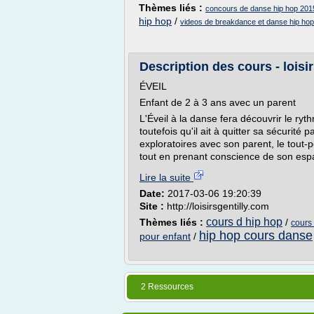
Thèmes liés :
concours de danse hip hop 201
hip hop
/
videos de breakdance et danse hip hop
Description des cours - loisi
ÉVEIL
Enfant de 2 à 3 ans avec un parent
L'Éveil à la danse fera découvrir le ry
toutefois qu'il ait à quitter sa sécurité 
exploratoires avec son parent, le tout-p
tout en prenant conscience de son espac
Lire la suite
Date:
2017-03-06 19:20:39
Site :
http://loisirsgentilly.com
cours d hip hop
Thèmes liés :
/
cours
hip hop cours danse
pour enfant
/
2 Ressources