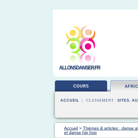
ALLONSDANSER.FR
COURS
AFRI
ACCUEIL
| CLASSEMENT :
SITES
,
AU
Accueil
>
Thèmes & articles : danse af
et danse hip hop