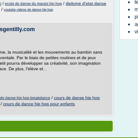
t
/
/
diplome d'etat danse
ecole de danse du marais hip hop
5
/
m
youtube videos de danse hip hop
p
a
rsgentilly.com
v
thme, la musicalité et les mouvements au bambin sans
parentale. Par le biais de petites routines et de jeux
etit pourra développer sa créativité, son imagination
e. De plus, l'élève et...
/
cours de danse hip hop
 de danse hip hop breakdance
/
cours de dance hip hop pour enfants