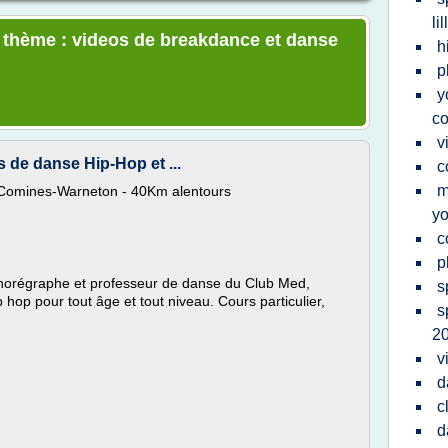
lil
e thème : videos de breakdance et danse
h
p
y
c
v
 de danse Hip-Hop et ...
c
m
- Comines-Warneton - 40Km alentours
y
c
p
horégraphe et professeur de danse du Club Med,
s
hop pour tout âge et tout niveau. Cours particulier,
s
.
2
v
d
c
d