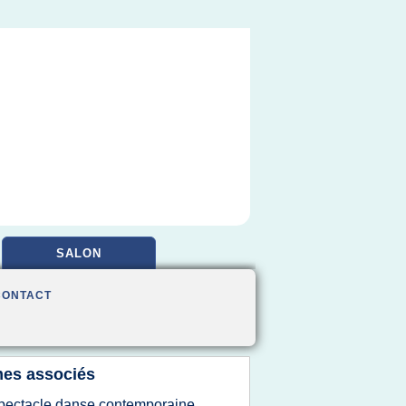
SALON
CONTACT
es associés
pectacle danse contemporaine