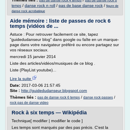
Thèmes liés :
/
pas de danse rock 4 temps
pas de danse rock 6
/
danse rock n roll
/
pas de base danse rock
/
temps
figure de
danse rock acrobatique
Aide mémoire : liste de passes de rock 6
temps (vidéos de ...
Astuce : Pour retrouver facilement ce site, tapez
"guidedudanseur blog" dans google ou faîte en un marque-
page dans votre navigateur préféré ou encore partagez sur
vos réseaux sociaux.
mercredi 15 janvier 2014
Liste des articles/vidéos/musiques de ce blog .
Liste (PlayList youtube)...
Lire la suite
Date:
2017-03-06 21:57:45
Site :
http://guidedudanseur.blogspot.com
Thèmes liés :
/
/
pas de danse rock 6 temps
danse rock passes
rock pas de danse video
Rock à six temps — Wikipédia
Technique[ modifier | modifier le code ]
Les temps sont marqués par des pas précis. C'est la