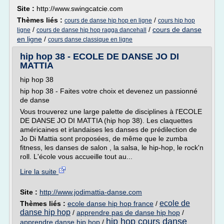
Site :
http://www.swingcatcie.com
Thèmes liés :
/
cours de danse hip hop en ligne
cours hip hop
/
/
cours de danse
ligne
cours de danse hip hop ragga dancehall
en ligne
/
cours danse classique en ligne
hip hop 38 - ECOLE DE DANSE JO DI
MATTIA
hip hop 38
hip hop 38 - Faites votre choix et devenez un passionné
de danse
Vous trouverez une large palette de disciplines à l'ECOLE
DE DANSE JO DI MATTIA (hip hop 38). Les claquettes
américaines et irlandaises les danses de prédilection de
Jo Di Mattia sont proposées, de même que le zumba
fitness, les danses de salon , la salsa, le hip-hop, le rock'n
roll. L'école vous accueille tout au...
Lire la suite
Site :
http://www.jodimattia-danse.com
ecole de
Thèmes liés :
ecole danse hip hop france
/
danse hip hop
/
apprendre pas de danse hip hop
/
hip hop cours danse
apprendre danse hip hop
/