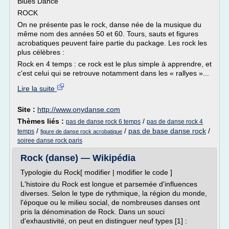
Blues Dance
ROCK
On ne présente pas le rock, danse née de la musique du
même nom des années 50 et 60. Tours, sauts et figures
acrobatiques peuvent faire partie du package. Les rock les
plus célèbres :
Rock en 4 temps : ce rock est le plus simple à apprendre, et
c'est celui qui se retrouve notamment dans les « rallyes »...
Lire la suite
Site :
http://www.onydanse.com
Thèmes liés :
/
pas de danse rock 6 temps
pas de danse rock 4
/
/
pas de base danse rock
/
temps
figure de danse rock acrobatique
soiree danse rock paris
Rock (danse) — Wikipédia
Typologie du Rock[ modifier | modifier le code ]
L'histoire du Rock est longue et parsemée d'influences
diverses. Selon le type de rythmique, la région du monde,
l'époque ou le milieu social, de nombreuses danses ont
pris la dénomination de Rock. Dans un souci
d'exhaustivité, on peut en distinguer neuf types [1] :