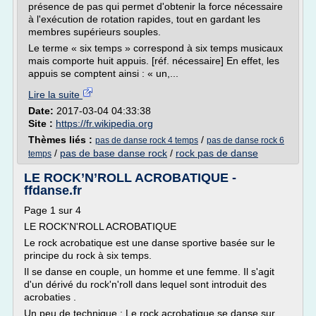
présence de pas qui permet d'obtenir la force nécessaire
à l'exécution de rotation rapides, tout en gardant les
membres supérieurs souples.
Le terme « six temps » correspond à six temps musicaux
mais comporte huit appuis. [réf. nécessaire] En effet, les
appuis se comptent ainsi : « un,...
Lire la suite
Date:
2017-03-04 04:33:38
Site :
https://fr.wikipedia.org
Thèmes liés :
/
pas de danse rock 4 temps
pas de danse rock 6
/
pas de base danse rock
/
rock pas de danse
temps
LE ROCK’N’ROLL ACROBATIQUE -
ffdanse.fr
Page 1 sur 4
LE ROCK'N'ROLL ACROBATIQUE
Le rock acrobatique est une danse sportive basée sur le
principe du rock à six temps.
Il se danse en couple, un homme et une femme. Il s'agit
d'un dérivé du rock'n'roll dans lequel sont introduit des
acrobaties .
Un peu de technique : Le rock acrobatique se danse sur