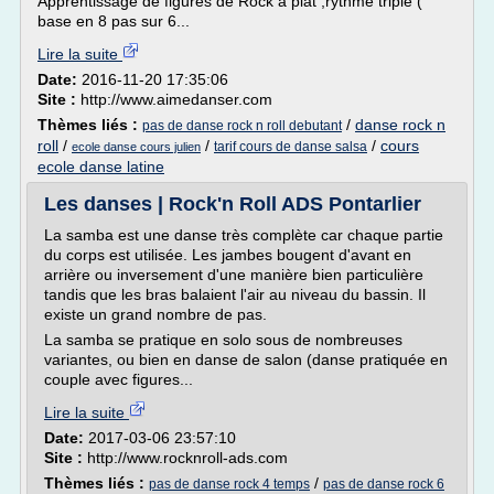
Apprentissage de figures de Rock à plat ,rythme triple (
base en 8 pas sur 6...
Lire la suite
Date:
2016-11-20 17:35:06
Site :
http://www.aimedanser.com
Thèmes liés :
/
danse rock n
pas de danse rock n roll debutant
roll
/
/
/
cours
tarif cours de danse salsa
ecole danse cours julien
ecole danse latine
Les danses | Rock'n Roll ADS Pontarlier
La samba est une danse très complète car chaque partie
du corps est utilisée. Les jambes bougent d'avant en
arrière ou inversement d'une manière bien particulière
tandis que les bras balaient l'air au niveau du bassin. Il
existe un grand nombre de pas.
La samba se pratique en solo sous de nombreuses
variantes, ou bien en danse de salon (danse pratiquée en
couple avec figures...
Lire la suite
Date:
2017-03-06 23:57:10
Site :
http://www.rocknroll-ads.com
Thèmes liés :
/
pas de danse rock 4 temps
pas de danse rock 6