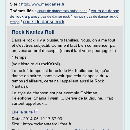
Site :
http://www.magdanse.fr
Thèmes liés :
/
cours de danse
cours de danse rock salsa paris
de rock a paris
/
/
pas de danse rock 4 temps
pas de danse rock 6
cours de danse rock
/
temps
Rock Nantes Roll
Dans le rock, il y a plusieurs familles. Nous, on aime tout
et c'est très subjectif. Comme il faut bien commencer par
un, voici un bref descriptif (mais il faut venir pour juger !!).
4 temps
(voir histoire du rock'n'roll)
Le rock 4 temps est le rock de Mr Toutlemonde, qu'on
danse en soirée, sans savoir que cela s'appelle du 4
temps (d'ailleurs, certains l'appellent aussi le Rock
Nantais).
Le style de chanson est par exemple Goldman,
Téléphone, Shania Twain, ... Dérivé de la Biguine, il fait
surtout appel aux...
Lire la suite
Date:
2014-06-19 17:37:03
Site :
http://rocknantesroll.free.fr