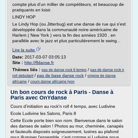
compte plus d'un millier de compétiteurs, et beaucoup de
pratiquants en loisir.
LINDY HOP
Le Lindy Hop (ou Jitterbug) est une danse de rue qui s'est
développée dans la communauté noire-américaine de
Harlem ( New York ) vers la fin des années 1920 , en
parallèle avec le jazz et plus particulièrement le swing...
Lire la suite
Date:
2017-03-07 03:05:13
Site :
http://ffdanse.fr
Thèmes liés :
/
pas de danse rock 6 temps
pas de danse rock n
/
pas de base danse rock
/
roll debutant
origine de danse
/
africaine
cours danse africaine lyon
Un bon cours de rock à Paris - Danse à
Paris avec OnYdanse
Cours d'initiation au rock'n roll 4 temps, avec Ludivine
Ecole Ludivine les Salons, Paris 8
Cette Ecole porte bien son nom. Bienvenue dans le salon
des danses de salon ! Photos au mur, cheminée, canapés
et fauteuils disposés soigneusement, lustres au plafond
pour illuminer l'ensemble, c'est comme si Ludivine nous