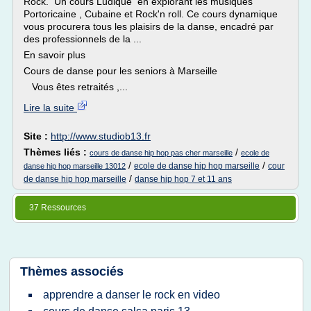
Rock. Un cours Ludique en explorant les musiques
Portoricaine , Cubaine et Rock'n roll. Ce cours dynamique
vous procurera tous les plaisirs de la danse, encadré par
des professionnels de la ...
En savoir plus
Cours de danse pour les seniors à Marseille
Vous êtes retraités ,...
Lire la suite
Site :
http://www.studiob13.fr
Thèmes liés :
/
cours de danse hip hop pas cher marseille
ecole de
/
/
ecole de danse hip hop marseille
cour
danse hip hop marseille 13012
/
de danse hip hop marseille
danse hip hop 7 et 11 ans
37 Ressources
Thèmes associés
apprendre a danser le rock en video