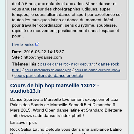
de 4 à 6 ans, aux enfants et aux ados. Venez danser et
vous amuser sur des chorégraphies ludiques, super
toniques, le cours alliant danse et sport par excellence sur
toutes les musiques latino et dance du moment. Idéal
pour travailler coordination, sens du rythme, souplesse,
rapidité de mouvement, positionnement dans l'espace et
pour...
Lire la suite
Date:
2016-06-22 14:15:37
Site :
http://tinydanse.com
Thèmes liés :
/
danse rock
pas de danse rock n roll debutant
n roll
/
/
cours particuliers de danse lyon
cours de danse orientale lyon 4
/
cours particuliers de danse orientale
Cours de hip hop marseille 13012 -
studiob13.fr
Danse Sportive à Marseille Evénement exceptionnel aux
Palais des Sports de Marseille Samedi 5 et Dimanche 6
Mars 2015. World Open danse latine et Srandard Billetterie
: http://www.cadmdanse.fr/index.php/fr/
En savoir plus
Rock Salsa Latino Défoulé vous dans une ambiance Latino