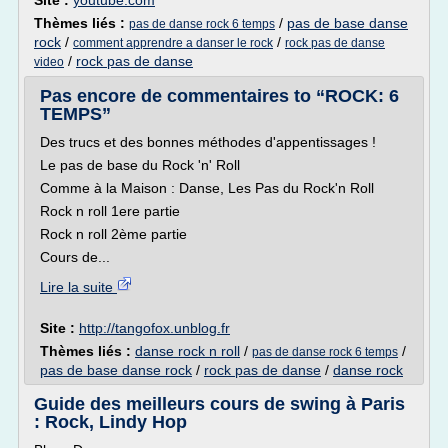
Site :
youtube.com
Thèmes liés :
/
pas de base danse
pas de danse rock 6 temps
rock
/
/
comment apprendre a danser le rock
rock pas de danse
/
rock pas de danse
video
Pas encore de commentaires to “ROCK: 6
TEMPS”
Des trucs et des bonnes méthodes d'appentissages !
Le pas de base du Rock 'n' Roll
Comme à la Maison : Danse, Les Pas du Rock'n Roll
Rock n roll 1ere partie
Rock n roll 2ème partie
Cours de...
Lire la suite
Site :
http://tangofox.unblog.fr
Thèmes liés :
danse rock n roll
/
/
pas de danse rock 6 temps
pas de base danse rock
/
rock pas de danse
/
danse rock
Guide des meilleurs cours de swing à Paris
: Rock, Lindy Hop