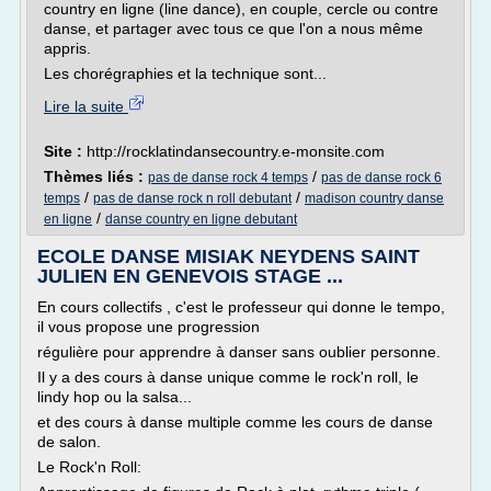
country en ligne (line dance), en couple, cercle ou contre
danse, et partager avec tous ce que l'on a nous même
appris.
Les chorégraphies et la technique sont...
Lire la suite
Site :
http://rocklatindansecountry.e-monsite.com
Thèmes liés :
/
pas de danse rock 4 temps
pas de danse rock 6
/
/
temps
pas de danse rock n roll debutant
madison country danse
/
en ligne
danse country en ligne debutant
ECOLE DANSE MISIAK NEYDENS SAINT
JULIEN EN GENEVOIS STAGE ...
En cours collectifs , c'est le professeur qui donne le tempo,
il vous propose une progression
régulière pour apprendre à danser sans oublier personne.
Il y a des cours à danse unique comme le rock'n roll, le
lindy hop ou la salsa...
et des cours à danse multiple comme les cours de danse
de salon.
Le Rock'n Roll: