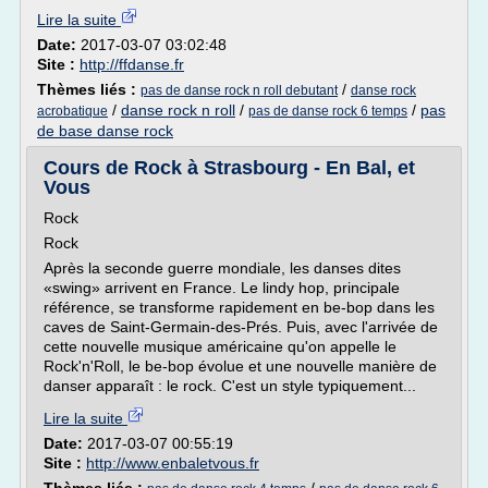
Lire la suite
Date:
2017-03-07 03:02:48
Site :
http://ffdanse.fr
Thèmes liés :
/
pas de danse rock n roll debutant
danse rock
/
danse rock n roll
/
/
pas
acrobatique
pas de danse rock 6 temps
de base danse rock
Cours de Rock à Strasbourg - En Bal, et
Vous
Rock
Rock
Après la seconde guerre mondiale, les danses dites
«swing» arrivent en France. Le lindy hop, principale
référence, se transforme rapidement en be-bop dans les
caves de Saint-Germain-des-Prés. Puis, avec l'arrivée de
cette nouvelle musique américaine qu'on appelle le
Rock'n'Roll, le be-bop évolue et une nouvelle manière de
danser apparaît : le rock. C'est un style typiquement...
Lire la suite
Date:
2017-03-07 00:55:19
Site :
http://www.enbaletvous.fr