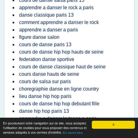
cours de danse salsa paris 13
apprendre a danser le rock a paris
danse classique paris 13
comment apprendre a danser le rock
apprendre a danser a paris
figure danse salon
cours de danse paris 13
cours de danse hip hop hauts de seine
federation danse sportive
cours de danse classique haut de seine
cours danse hauts de seine
cours de salsa sur paris
choregraphie danse en ligne country
lieu danse hip hop paris
cours de danse hip hop debutant fille
danse hip hop paris 13
apprendre a danser le tango a paris
En poursuivant votre navigation sur ce site, vous acceptez
X
garcon danseur classique cours danse
l'utilisation de cookies pour vous proposer des contenus et
services adaptés à vos centres d'intérêts.
cours de danse hip hop paris 13
En savoir plus