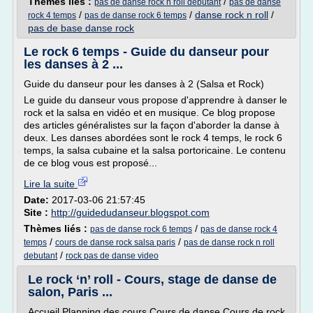
Thèmes liés :
/
pas de danse rock n roll debutant
pas de danse
/
/
danse rock n roll
/
rock 4 temps
pas de danse rock 6 temps
pas de base danse rock
Le rock 6 temps - Guide du danseur pour
les danses à 2 ...
Guide du danseur pour les danses à 2 (Salsa et Rock)
Le guide du danseur vous propose d'apprendre à danser le
rock et la salsa en vidéo et en musique. Ce blog propose
des articles généralistes sur la façon d'aborder la danse à
deux. Les danses abordées sont le rock 4 temps, le rock 6
temps, la salsa cubaine et la salsa portoricaine. Le contenu
de ce blog vous est proposé...
Lire la suite
Date:
2017-03-06 21:57:45
Site :
http://guidedudanseur.blogspot.com
Thèmes liés :
/
pas de danse rock 6 temps
pas de danse rock 4
/
/
temps
cours de danse rock salsa paris
pas de danse rock n roll
/
debutant
rock pas de danse video
Le rock ‘n’ roll - Cours, stage de danse de
salon, Paris ...
Accueil Planning des cours Cours de danse Cours de rock