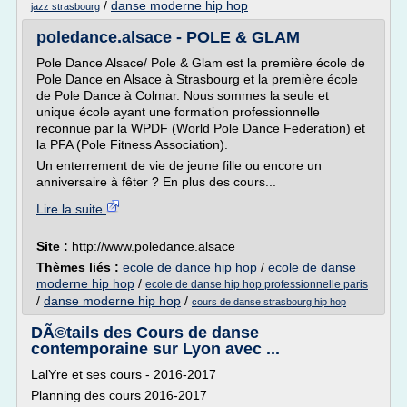
/
danse moderne hip hop
jazz strasbourg
poledance.alsace - POLE & GLAM
Pole Dance Alsace/ Pole & Glam est la première école de
Pole Dance en Alsace à Strasbourg et la première école
de Pole Dance à Colmar. Nous sommes la seule et
unique école ayant une formation professionnelle
reconnue par la WPDF (World Pole Dance Federation) et
la PFA (Pole Fitness Association).
Un enterrement de vie de jeune fille ou encore un
anniversaire à fêter ? En plus des cours...
Lire la suite
Site :
http://www.poledance.alsace
Thèmes liés :
ecole de dance hip hop
/
ecole de danse
moderne hip hop
/
ecole de danse hip hop professionnelle paris
/
danse moderne hip hop
/
cours de danse strasbourg hip hop
DÃ©tails des Cours de danse
contemporaine sur Lyon avec ...
LalYre et ses cours - 2016-2017
Planning des cours 2016-2017