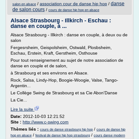
danse
/
association cour de danse hip hop
/
salon en alsace
de salon cours
/
cours de danse hip hop en alsace
Alsace Strasbourg - Illkirch - Eschau :
danse en couple, à ...
Alsace Strasbourg - Illkirch : danse en couple, à deux ou de
salon
Fergesrsheim, Geispolsheim, Ostwald, Plosbsheim,
Eschau, Erstein, Kraft, Gerstheim, Osthouse
Pour tout renseignement au sujet de notre association de
danse en couple et de salon,
à Strasbourg et ses environs en Alsace.
Rock, Salsa, Lindy-Hop, Boogie-Woogie, Valse, Tango-
Argentin...
Le Collège Swing de Strasbourg et sa Cie Abon'Danse
La Cie...
Lire la suite
Date:
2012-10-03 12:21:52
Site :
http://www.c-swing.com
Thèmes liés :
/
cours de danse strasbourg hip hop
cours de danse hip
/
/
hop en alsace
festival de danse hip hop strasbourg
cours danse modern