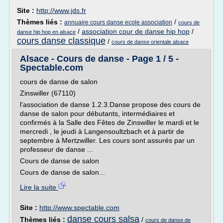
Site :
http://www.jds.fr
Thèmes liés :
/
annuaire cours danse ecole association
cours de
/
association cour de danse hip hop
/
danse hip hop en alsace
cours danse classique
/
cours de danse orientale alsace
Alsace - Cours de danse - Page 1 / 5 -
Spectable.com
cours de danse de salon
Zinswiller (67110)
l'association de danse 1.2.3.Danse propose des cours de
danse de salon pour débutants, intermédiaires et
confirmés à la Salle des Fêtes de Zinswiller le mardi et le
mercredi , le jeudi à Langensoultzbach et à partir de
septembre à Mertzwiller. Les cours sont assurés par un
professeur de danse ...
Cours de danse de salon
Cours de danse de salon...
Lire la suite
Site :
http://www.spectable.com
danse cours salsa
Thèmes liés :
/
cours de danse de