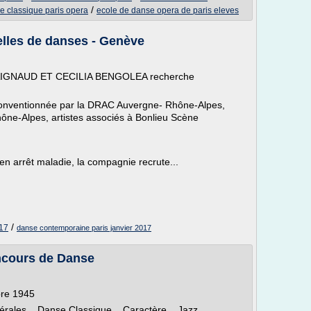
/
e classique paris opera
ecole de danse opera de paris eleves
lles de danses - Genève
IGNAUD ET CECILIA BENGOLEA recherche
nventionnée par la DRAC Auvergne- Rhône-Alpes,
ône-Alpes, artistes associés à Bonlieu Scène
 en arrêt maladie, la compagnie recrute...
/
017
danse contemporaine paris janvier 2017
cours de Danse
bre 1945
Générales Danse Classique Caractère Jazz