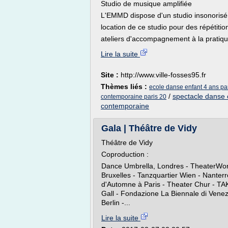
Studio de musique amplifiée
L'EMMD dispose d'un studio insonorisé
location de ce studio pour des répétiti
ateliers d'accompagnement à la pratique
Lire la suite
Site :
http://www.ville-fosses95.fr
Thèmes liés :
ecole danse enfant 4 ans pa
/
spectacle danse 
contemporaine paris 20
contemporaine
Gala | Théâtre de Vidy
Théâtre de Vidy
Coproduction :
Dance Umbrella, Londres - TheaterWork
Bruxelles - Tanzquartier Wien - Nanterr
d'Automne à Paris - Theater Chur - TAK
Gall - Fondazione La Biennale di Venezi
Berlin -...
Lire la suite