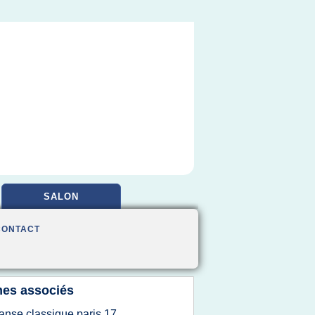
SALON
CONTACT
es associés
anse classique paris 17