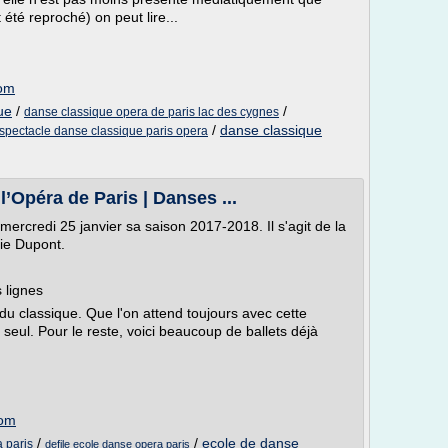
t été reproché) on peut lire...
com
ue
/
/
danse classique opera de paris lac des cygnes
/
danse classique
spectacle danse classique paris opera
l’Opéra de Paris | Danses ...
 mercredi 25 janvier sa saison 2017-2018. Il s'agit de la
ie Dupont.
 lignes
du classique. Que l'on attend toujours avec cette
 seul. Pour le reste, voici beaucoup de ballets déjà
com
/
/
ecole de danse
 paris
defile ecole danse opera paris