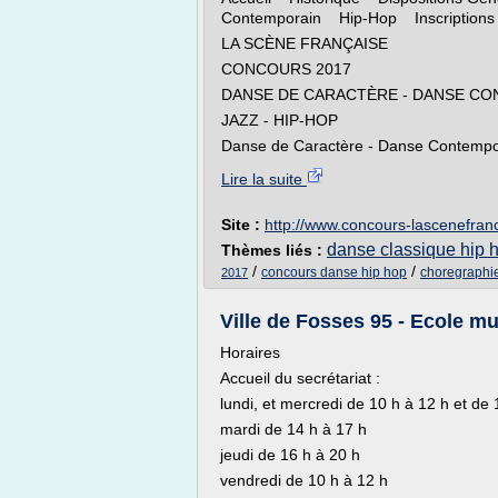
Contemporain Hip-Hop Inscription
LA SCÈNE FRANÇAISE
CONCOURS 2017
DANSE DE CARACTÈRE - DANSE C
JAZZ - HIP-HOP
Danse de Caractère - Danse Contempora
Lire la suite
Site :
http://www.concours-lascenefran
danse classique hip 
Thèmes liés :
/
/
concours danse hip hop
choregraphie
2017
Ville de Fosses 95 - Ecole m
Horaires
Accueil du secrétariat :
lundi, et mercredi de 10 h à 12 h et de 
mardi de 14 h à 17 h
jeudi de 16 h à 20 h
vendredi de 10 h à 12 h