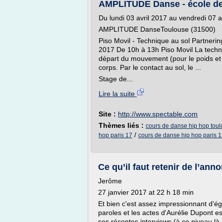
AMPLITUDE Danse - école de 
Du lundi 03 avril 2017 au vendredi 07 a
AMPLITUDE DanseToulouse (31500)
Piso Movil - Technique au sol Partnerin
2017 De 10h à 13h Piso Movil La techn
départ du mouvement (pour le poids et 
corps. Par le contact au sol, le ...
Stage de...
Lire la suite
Site :
http://www.spectable.com
Thèmes liés :
cours de danse hip hop tou
/
hop paris 17
cours de danse hip hop paris 
Ce qu’il faut retenir de l’ann
Jerôme
27 janvier 2017 at 22 h 18 min
Et bien c'est assez impressionnant d'égo
paroles et les actes d'Aurélie Dupont e
ses récentes interviews (à ce niveau l