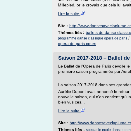
Millepied, or je croyais que cela lui avai
Lire la suite
Site :
http://www.dansesaveclaplume.
Thèmes liés :
ballets de danse classiq
/
programme danse classique opera de paris
opera de paris cours
Saison 2017-2018 – Ballet de 
Le Ballet de l'Opéra de Paris dévoile le
première saison programmée par Aurél
La saison 2017-2018 dans ses grandes
Aurélie Dupont avait annoncé le retour 
nouvelle saison, qui n'en contient qu'un
bien vus ces...
Lire la suite
Site :
http://www.dansesaveclaplume.
Thèmes liés :
spectacle ecole danse opera