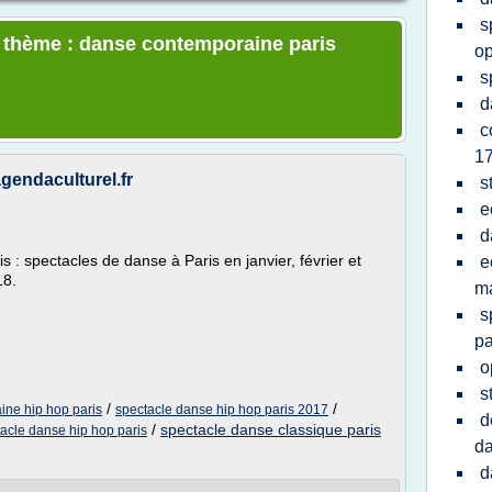
s
e thème : danse contemporaine paris
o
s
d
c
1
gendaculturel.fr
s
e
d
 : spectacles de danse à Paris en janvier, février et
e
18.
ma
s
pa
o
s
/
/
ine hip hop paris
spectacle danse hip hop paris 2017
d
/
spectacle danse classique paris
acle danse hip hop paris
d
d