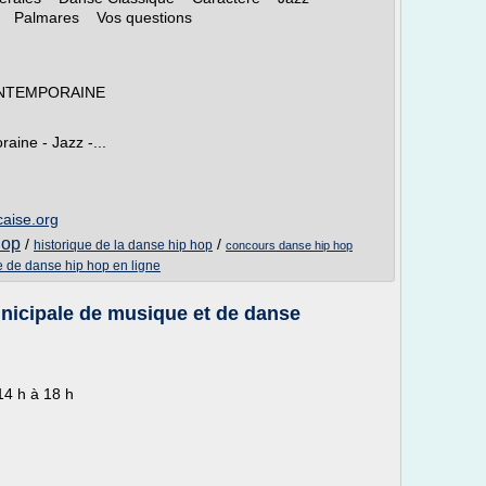
s Palmares Vos questions
ONTEMPORAINE
ine - Jazz -...
caise.org
hop
/
/
historique de la danse hip hop
concours danse hip hop
 de danse hip hop en ligne
unicipale de musique et de danse
14 h à 18 h