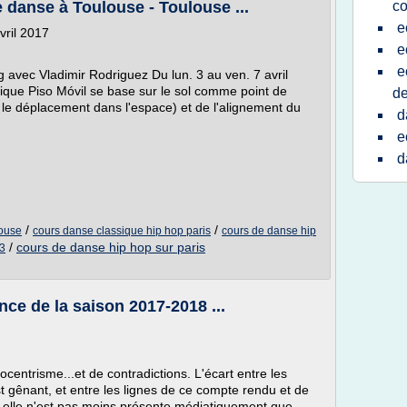
danse à Toulouse - Toulouse ...
co
e
vril 2017
e
e
g avec Vladimir Rodriguez Du lun. 3 au ven. 7 avril
ique Piso Móvil se base sur le sol comme point de
de
le déplacement dans l'espace) et de l'alignement du
d
e
d
/
/
louse
cours danse classique hip hop paris
cours de danse hip
/
cours de danse hip hop sur paris
13
once de la saison 2017-2018 ...
centrisme...et de contradictions. L'écart entre les
st gênant, et entre les lignes de ce compte rendu et de
à, elle n'est pas moins présente médiatiquement que