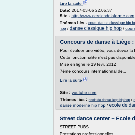
Lire la suite
Date:
2017-03-06 22:05:37
Site :
http://www.cerclesdelaforme.com
Thèmes liés :
cours danse classique hip h
danse classique hip hop
/
/
cour
hop
Concours de danse à Liège 
Pour évaluer une vidéo, vous devez la 
Cette fonctionnalité n'est pas disponib
Mise en ligne le 19 févr. 2012
7ème concours internationnal de...
Lire la suite
Site :
youtube.com
Thèmes liés :
/
ecole de danse liege hip hop
e
ecole de da
danse moderne hip hop
/
Street dance center – Ecole 
STREET PUBS
Prestations professionnelles