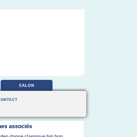
SALON
CONTACT
es associés
ideo danse classique hip hop