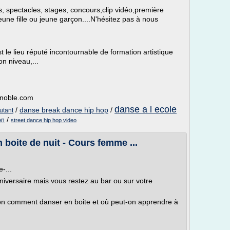
 spectacles, stages, concours,clip vidéo,première
une fille ou jeune garçon....N'hésitez pas à nous
lieu réputé incontournable de formation artistique
n niveau,...
enoble.com
danse a l ecole
/
danse break dance hip hop
/
utant
/
on
street dance hip hop video
 boite de nuit - Cours femme ...
-...
niversaire mais vous restez au bar ou sur votre
ion comment danser en boite et où peut-on apprendre à