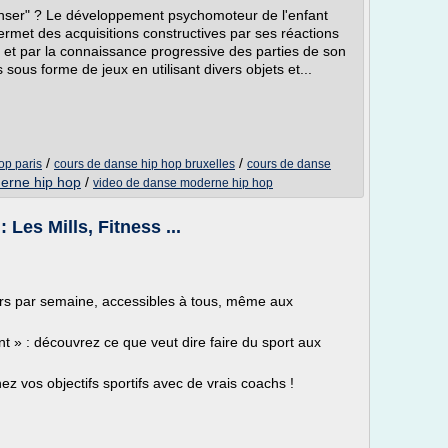
danser" ? Le développement psychomoteur de l'enfant
permet des acquisitions constructives par ses réactions
e et par la connaissance progressive des parties de son
sous forme de jeux en utilisant divers objets et...
/
/
op paris
cours de danse hip hop bruxelles
cours de danse
erne hip hop
/
video de danse moderne hip hop
: Les Mills, Fitness ...
urs par semaine, accessibles à tous, même aux
nt » : découvrez ce que veut dire faire du sport aux
z vos objectifs sportifs avec de vrais coachs !