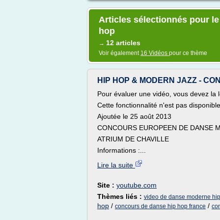
Articles sélectionnés pour l
hop
12 articles
→
Voir également
16 Vidéos
pour ce thème
HIP HOP & MODERN JAZZ - CO
Pour évaluer une vidéo, vous devez la l
Cette fonctionnalité n'est pas disponib
Ajoutée le 25 août 2013
CONCOURS EUROPEEN DE DANSE MO
ATRIUM DE CHAVILLE
Informations :...
Lire la suite
Site :
youtube.com
Thèmes liés :
video de danse moderne hi
hop
/
/
concours de danse hip hop france
co