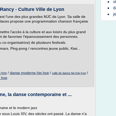
v
d
Rancy - Culture Ville de Lyon
j
est l'une des plus grandes MJC de Lyon. Sa salle de
 places propose une programmation chanson française
ttre l'accès à la culture et aux loisirs du plus grand
et de favoriser l'épanouissement des personnes.
 co-organisatrice) de plusieurs festivals.
mars, Ping-pong / rencontres jeune public, Kiwi...
/
danse moderne hip hop
/
/
p hop
salle de danse hip hop lyon
p hop
e, la danse contemporaine et ...
aine et le modern jazz
e sous Louis XIV, des siècles ont passé. La danse n'a