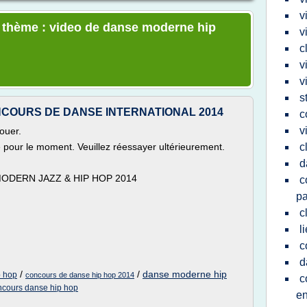
v
e thème : video de danse moderne hip
v
c
v
v
s
NCOURS DE DANSE INTERNATIONAL 2014
c
v
ouer.
le pour le moment. Veuillez réessayer ultérieurement.
c
d
DERN JAZZ & HIP HOP 2014
c
pa
c
l
c
d
/
/
danse moderne hip
p hop
concours de danse hip hop 2014
c
ncours danse hip hop
en