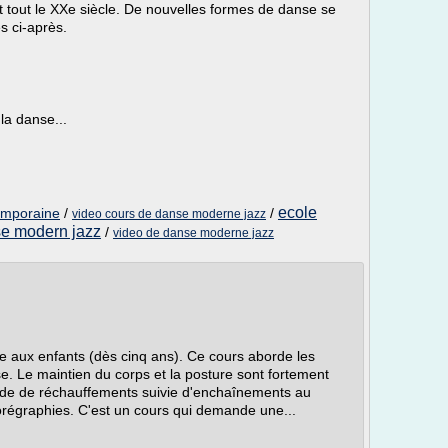
t tout le XXe siècle. De nouvelles formes de danse se
s ci-après.
la danse...
ecole
emporaine
/
/
video cours de danse moderne jazz
se modern jazz
/
video de danse moderne jazz
ue aux enfants (dès cinq ans). Ce cours aborde les
. Le maintien du corps et la posture sont fortement
iode de réchauffements suivie d'enchaînements au
horégraphies. C'est un cours qui demande une...