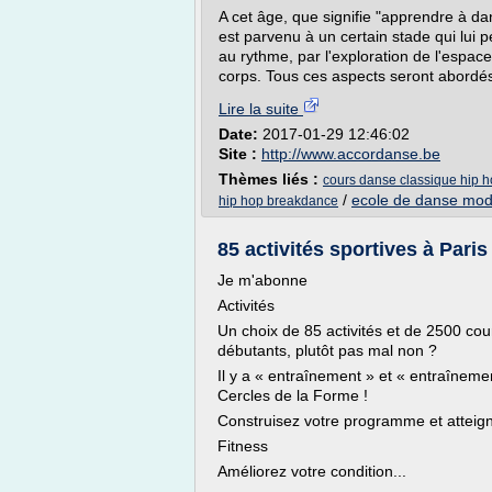
A cet âge, que signifie "apprendre à 
est parvenu à un certain stade qui lui 
au rythme, par l'exploration de l'espac
corps. Tous ces aspects seront abordés 
Lire la suite
Date:
2017-01-29 12:46:02
Site :
http://www.accordanse.be
Thèmes liés :
cours danse classique hip h
/
ecole de danse mod
hip hop breakdance
85 activités sportives à Paris 
Je m'abonne
Activités
Un choix de 85 activités et de 2500 co
débutants, plutôt pas mal non ?
Il y a « entraînement » et « entraîneme
Cercles de la Forme !
Construisez votre programme et atteigne
Fitness
Améliorez votre condition...