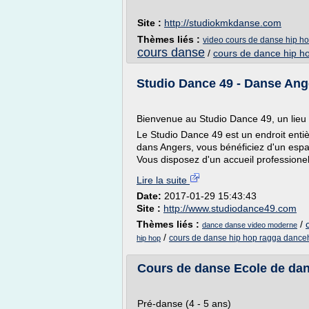
Site :
http://studiokmkdanse.com
Thèmes liés :
video cours de danse hip h
cours danse
/
cours de dance hip h
Studio Dance 49 - Danse Ang
Bienvenue au Studio Dance 49, un lieu
Le Studio Dance 49 est un endroit entiè
dans Angers, vous bénéficiez d'un esp
Vous disposez d'un accueil professionel
Lire la suite
Date:
2017-01-29 15:43:43
Site :
http://www.studiodance49.com
Thèmes liés :
/
dance danse video moderne
/
cours de danse hip hop ragga danceh
hip hop
Cours de danse Ecole de da
Pré-danse (4 - 5 ans)