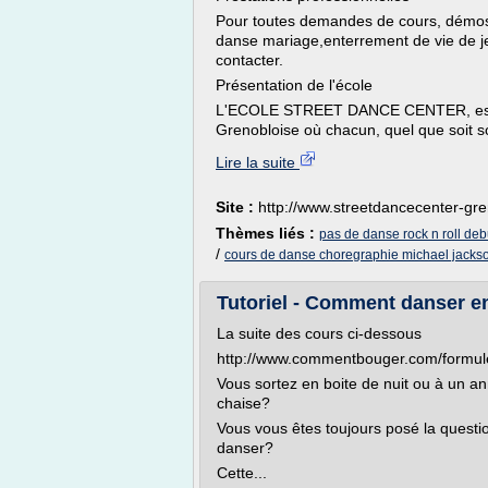
Pour toutes demandes de cours, démos,
danse mariage,enterrement de vie de je
contacter.
Présentation de l'école
L'ECOLE STREET DANCE CENTER, est le 
Grenobloise où chacun, quel que soit so
Lire la suite
Site :
http://www.streetdancecenter-gr
Thèmes liés :
pas de danse rock n roll deb
/
cours de danse choregraphie michael jacks
Tutoriel - Comment danser en
La suite des cours ci-dessous
http://www.commentbouger.com/formule
Vous sortez en boite de nuit ou à un an
chaise?
Vous vous êtes toujours posé la quest
danser?
Cette...