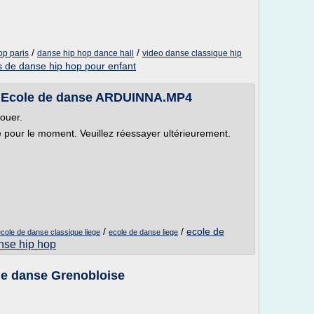
/
/
op paris
danse hip hop dance hall
video danse classique hip
s de danse hip hop pour enfant
: Ecole de danse ARDUINNA.MP4
louer.
le pour le moment. Veuillez réessayer ultérieurement.
/
/
ecole de
cole de danse classique liege
ecole de danse liege
nse hip hop
de danse Grenobloise