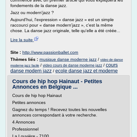
commence avec un premier article qui vous expliquera les
fondements de la danse jazz.
Jazz ou modern'jazz ?
Aujourd'hui, l'expression « danse jazz » est un simple
raccourci pour « danse modern'jazz », c'est la même
chose. La danse jazz originale, telle qu'elle a été créée...
Lire la suite
Site :
http://www.passionballet.com
Thèmes liés :
musique danse moderne jazz
/
video de danse
cours
/
/
video cours de danse moderne jazz
moderne jazz facile
danse modern jazz
ecole danse jazz et moderne
/
Cours de hip hop Hainaut - Petites
Annonces en Belgique ...
Cours de hip hop Hainaut
Petites annonces
Gagnez du temps ! Recevez toutes les nouvelles
annonces correspondant à votre recherche.
4 Annonces
Professionnel
La Louvière - 7100