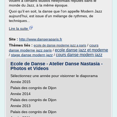
vouent à certains studios newyorkais réputés dans le
monde du Jazz, à la même époque.
Quoi qu'il en soit, la danse que l'on appelle Modern Jazz
aujourd'hui, est issue d'un mélange de rythmes, de
techniques...
Lire la suite
Site :
http://www.danseraparis.fr
Thèmes liés :
/
cours
ecole de danse moderne jazz a paris
ecole danse jazz et moderne
danse moderne jazz paris
/
cours danse modern jazz
/
stage danse modern jazz
/
Ecole de Danse - Atelier Danse Nastasia -
Photos et Videos
Sélectionnez une année pour visionner le diaporama
Année 2015
Palais des congrès de Dijon
Année 2014
Palais des congrès de Dijon
Année 2013
Palais des congrès de Dijon