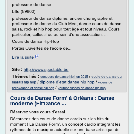
professeur de danse
Lille (59800)
professeur de danse diplômé, ancien chorégraphe et
professeur de danse du Club Med, donne cours de danse
salsa, rock et hip hop pour tout âge et tout niveau. Cours
particulier, collectif ou au sein d'une association. ...
Cours de danse Hip-Hop
Portes Ouvertes de l'école de...
Lire la suite
Site :
http://www.spectable.be
Thèmes liés :
/
ecole de danse du
concours de danse hip hop 2015
/
diplome d'etat danse hip hop
/
marais hip hop
videos de
/
breakdance et danse hip hop
youtube videos de danse hip hop
Cours de Danse Form' à Orléans : Danse
moderne (Fit'Dance ...
Réservez votre cours d'essai
Découvrez des cours de danse cardio sur les hits du
moment ! La Danse Form', un concept cardio intégrant les
rythmes de la musique actuelle sur une base artistique de