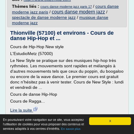
Thèmes liés :
/
cours danse
cours danse moderne jazz paris 17
cours danse modern jazz
moderne jazz paris
/
/
spectacle de danse moderne jazz
/
musique danse
moderne jazz
Thionville (57100) et environs - Cours de
danse Hip-Hop et ...
Cours de Hip-Hop New style
L'EstudioMetz (57000)
Le New Style se pratique sur des musiques hip-hop très
rythmées. Les mouvements sont rapides et mélangés à
d'autres mouvements tels que ceux du poppin, du boogaloo
ou encore de la wave dance. Le premier cours est gratuit
donc n'hésitez pas à venir tester. Cours de New Style : lundi
et vendredi de ...
Cours de danse Hip-Hop
Cours de Ragga...
Lire la suite
En poursuivant votre navigation sur ce site, vous acceptez
X
Site :
http://www.spectable.com
l'utilisation de cookies pour vous proposer des contenus et
services adaptés à vos centres d'intérêts.
Thèmes liés :
/
En savoir plus
cours de danse hip hop ragga dancehall