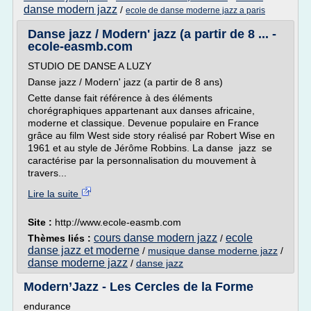
danse modern jazz
/
ecole de danse moderne jazz a paris
Danse jazz / Modern' jazz (a partir de 8 ... -
ecole-easmb.com
STUDIO DE DANSE A LUZY
Danse jazz / Modern' jazz (a partir de 8 ans)
Cette danse fait référence à des éléments
chorégraphiques appartenant aux danses africaine,
moderne et classique. Devenue populaire en France
grâce au film West side story réalisé par Robert Wise en
1961 et au style de Jérôme Robbins. La danse jazz se
caractérise par la personnalisation du mouvement à
travers...
Lire la suite
Site :
http://www.ecole-easmb.com
cours danse modern jazz
ecole
Thèmes liés :
/
danse jazz et moderne
/
musique danse moderne jazz
/
danse moderne jazz
/
danse jazz
Modern’Jazz - Les Cercles de la Forme
endurance