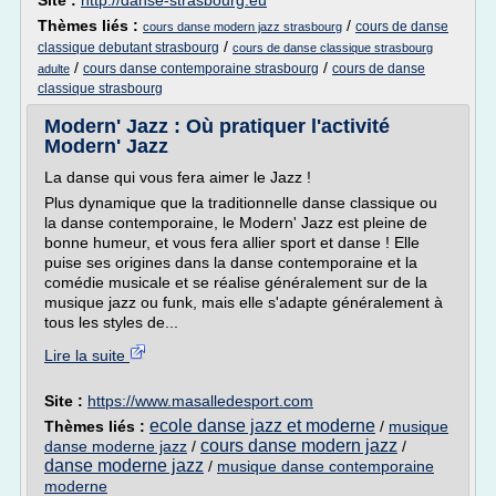
Site :
http://danse-strasbourg.eu
Thèmes liés :
/
cours de danse
cours danse modern jazz strasbourg
/
classique debutant strasbourg
cours de danse classique strasbourg
/
/
cours danse contemporaine strasbourg
cours de danse
adulte
classique strasbourg
Modern' Jazz : Où pratiquer l'activité
Modern' Jazz
La danse qui vous fera aimer le Jazz !
Plus dynamique que la traditionnelle danse classique ou
la danse contemporaine, le Modern' Jazz est pleine de
bonne humeur, et vous fera allier sport et danse ! Elle
puise ses origines dans la danse contemporaine et la
comédie musicale et se réalise généralement sur de la
musique jazz ou funk, mais elle s'adapte généralement à
tous les styles de...
Lire la suite
Site :
https://www.masalledesport.com
ecole danse jazz et moderne
Thèmes liés :
/
musique
cours danse modern jazz
danse moderne jazz
/
/
danse moderne jazz
/
musique danse contemporaine
moderne