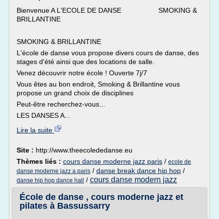
Bienvenue A L'ECOLE DE DANSE SMOKING &
BRILLANTINE
SMOKING & BRILLANTINE
L'école de danse vous propose divers cours de danse, des
stages d'été ainsi que des locations de salle.
Venez découvrir notre école ! Ouverte 7j/7
Vous êtes au bon endroit, Smoking & Brillantine vous
propose un grand choix de disciplines
Peut-être recherchez-vous...
LES DANSES A...
Lire la suite
Site :
http://www.theecolededanse.eu
Thèmes liés :
cours danse moderne jazz paris
/
ecole de
/
danse break dance hip hop
/
danse moderne jazz a paris
cours danse modern jazz
/
danse hip hop dance hall
École de danse , cours moderne jazz et
pilates à Bassussarry