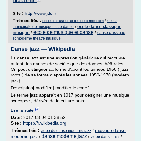
Lire la suite
Site :
http://www.jds.fr
Thèmes liés :
/
ecole
ecole de musique et de danse molsheim
/
ecole danse classique
municipale de musique et de danse
ecole de musique et danse
musique
/
/
danse classique
et moderne theatre musique
Danse jazz — Wikipédia
La danse jazz est une expression générique qui recouvre
autant des danses de société que des danses théâtrales.
On peut distinguer sa forme d'avant les années 1950 ( jazz
roots ) de sa forme d'après les années 1950-1970 (modern
jazz).
Description[ modifier | modifier le code ]
Le terme jazz apparaît en 1917 pour désigner une musique
syncopée , dérivée de la culture noire...
Lire la suite
Date:
2017-03-04 01:38:52
Site :
https://fr.wikipedia.org
Thèmes liés :
/
musique danse
video de danse moderne jazz
danse moderne jazz
moderne jazz
/
/
/
video danse jazz