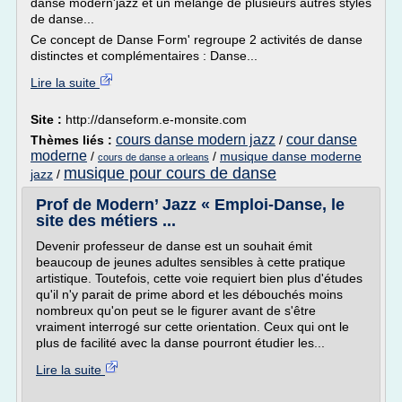
danse modern'jazz et un mélange de plusieurs autres styles
de danse...
Ce concept de Danse Form' regroupe 2 activités de danse
distinctes et complémentaires : Danse...
Lire la suite
Site :
http://danseform.e-monsite.com
cours danse modern jazz
cour danse
Thèmes liés :
/
moderne
/
/
musique danse moderne
cours de danse a orleans
musique pour cours de danse
jazz
/
Prof de Modern’ Jazz « Emploi-Danse, le
site des métiers ...
Devenir professeur de danse est un souhait émit
beaucoup de jeunes adultes sensibles à cette pratique
artistique. Toutefois, cette voie requiert bien plus d'études
qu'il n'y parait de prime abord et les débouchés moins
nombreux qu'on peut se le figurer avant de s'être
vraiment interrogé sur cette orientation. Ceux qui ont le
plus de facilité avec la danse pourront étudier les...
Lire la suite