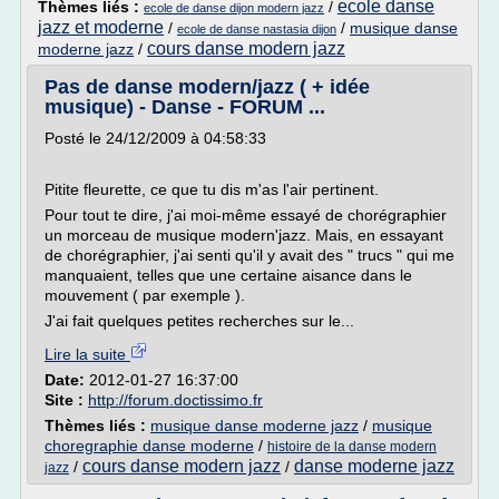
ecole danse
Thèmes liés :
/
ecole de danse dijon modern jazz
jazz et moderne
/
/
musique danse
ecole de danse nastasia dijon
cours danse modern jazz
moderne jazz
/
Pas de danse modern/jazz ( + idée
musique) - Danse - FORUM ...
Posté le 24/12/2009 à 04:58:33
Pitite fleurette, ce que tu dis m'as l'air pertinent.
Pour tout te dire, j'ai moi-même essayé de chorégraphier
un morceau de musique modern'jazz. Mais, en essayant
de chorégraphier, j'ai senti qu'il y avait des " trucs " qui me
manquaient, telles que une certaine aisance dans le
mouvement ( par exemple ).
J'ai fait quelques petites recherches sur le...
Lire la suite
Date:
2012-01-27 16:37:00
Site :
http://forum.doctissimo.fr
Thèmes liés :
musique danse moderne jazz
/
musique
choregraphie danse moderne
/
histoire de la danse modern
cours danse modern jazz
danse moderne jazz
/
/
jazz