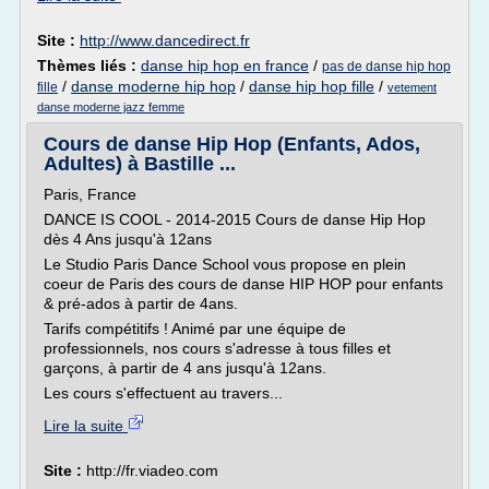
Site :
http://www.dancedirect.fr
Thèmes liés :
danse hip hop en france
/
pas de danse hip hop
/
danse moderne hip hop
/
danse hip hop fille
/
fille
vetement
danse moderne jazz femme
Cours de danse Hip Hop (Enfants, Ados,
Adultes) à Bastille ...
Paris, France
DANCE IS COOL - 2014-2015 Cours de danse Hip Hop
dès 4 Ans jusqu'à 12ans
Le Studio Paris Dance School vous propose en plein
coeur de Paris des cours de danse HIP HOP pour enfants
& pré-ados à partir de 4ans.
Tarifs compétitifs ! Animé par une équipe de
professionnels, nos cours s'adresse à tous filles et
garçons, à partir de 4 ans jusqu'à 12ans.
Les cours s'effectuent au travers...
Lire la suite
Site :
http://fr.viadeo.com