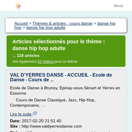
Menu
Accueil
>
Thèmes & articles : cours danse
>
danse hip
hop
>
danse hip hop adulte
Articles sélectionnés pour le thème :
danse hip hop adulte
118 articles
→
Voir également
32 Vidéos
pour ce thème
VAL D'YERRES DANSE - ACCUEIL - Ecole de
Danse - Cours de ...
Ecole de Danse à Brunoy, Epinay-sous-Sénart et Yerres en
Essonne
Cours de Danse Classique, Jazz, Hip-Hop,
Contemporaine, ...
Lire la suite
Date:
2017-02-20 21:51:40
Site :
http://www.valdyerresdanse.com