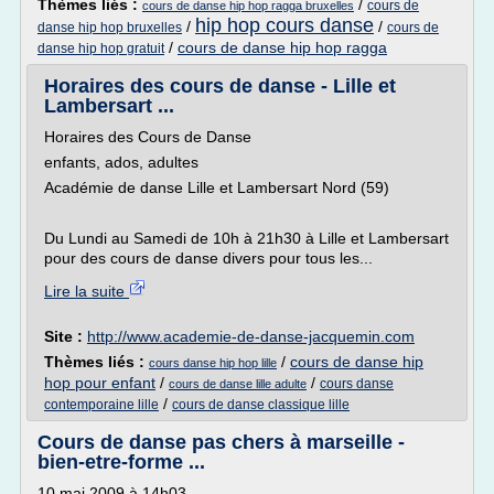
Thèmes liés :
/
cours de
cours de danse hip hop ragga bruxelles
hip hop cours danse
/
/
danse hip hop bruxelles
cours de
/
cours de danse hip hop ragga
danse hip hop gratuit
Horaires des cours de danse - Lille et
Lambersart ...
Horaires des Cours de Danse
enfants, ados, adultes
Académie de danse Lille et Lambersart Nord (59)
Du Lundi au Samedi de 10h à 21h30 à Lille et Lambersart
pour des cours de danse divers pour tous les...
Lire la suite
Site :
http://www.academie-de-danse-jacquemin.com
Thèmes liés :
/
cours de danse hip
cours danse hip hop lille
hop pour enfant
/
/
cours danse
cours de danse lille adulte
/
contemporaine lille
cours de danse classique lille
Cours de danse pas chers à marseille -
bien-etre-forme ...
10 mai 2009 à 14h03