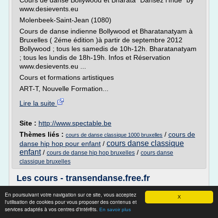
Cours de danse Bollywood et Bharata "Dansez l'Inde" by
www.desievents.eu
Molenbeek-Saint-Jean (1080)
Cours de danse indienne Bollywood et Bharatanatyam à
Bruxelles ( 2éme édition )à partir de septembre 2012
Bollywood ; tous les samedis de 10h-12h. Bharatanatyam
; tous les lundis de 18h-19h. Infos et Réservation
www.desievents.eu ...
Cours et formations artistiques
ART-T, Nouvelle Formation...
Lire la suite
Site :
http://www.spectable.be
Thèmes liés :
/
cours de
cours de danse classique 1000 bruxelles
cours danse classique
danse hip hop pour enfant
/
enfant
/
/
cours de danse hip hop bruxelles
cours danse
classique bruxelles
Les cours - transendanse.free.fr
Les principes fondamentaux de la danse contemporaine
En poursuivant votre navigation sur ce site, vous acceptez
X
s'axent autour de l'espace, du temps, de l'énergie.
l'utilisation de cookies pour vous proposer des contenus et
services adaptés à vos centres d'intérêts.
En savoir plus
Dans ce cours, nous explorerons au travers d'exercices