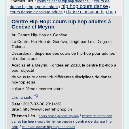
Thèmes liés :
/
cours de
cours de danse hip hop dancehall
hip hop cours danse
danse hip hop pour enfant
/
/
danse classique hip hop
cours danse classique adulte
/
Centre Hip-Hop: cours hip hop adultes à
Genève et Meyrin
Au Centre Hip-Hop de Genève
Le Centre Hip-Hop de Genève, dirigé par Loic Dinga et
Tatiana
Desardouin, dispense des cours de hip-hop pour adultes
et enfants aux
Acacias et à Meyrin. Fondée en 2010, le centre hip-hop à
pour objectif
de vous faire découvrir différentes disciplines de danse
hip-hop et sa
culture. Venez exercer votre...
Lire la suite
Date:
2017-03-06 23:14:28
Site :
http://www.centrehiphop.ch
Thèmes liés :
/
centre de formation
cours danse geneve hip hop
/
/
centre de danse hip
danse hip hop
cours de hip hop geneve
hop
/
cours de danse hip hop dancehall