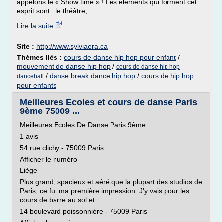
appelons le « Show time » ! Les éléments qui forment cet
esprit sont : le théâtre,...
Lire la suite
Site :
http://www.sylviaera.ca
Thèmes liés :
cours de danse hip hop pour enfant
/
mouvement de danse hip hop
/
cours de danse hip hop
/
danse break dance hip hop
/
cours de hip hop
dancehall
pour enfants
Meilleures Ecoles et cours de danse Paris
9ème 75009 ...
Meilleures Ecoles De Danse Paris 9ème
1 avis
54 rue clichy - 75009 Paris
Afficher le numéro
Liège
Plus grand, spacieux et aéré que la plupart des studios de
Paris, ce fut ma première impression. J'y vais pour les
cours de barre au sol et...
14 boulevard poissonnière - 75009 Paris