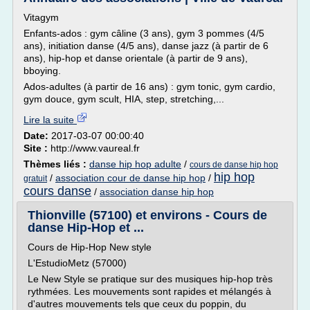
Vitagym
Enfants-ados : gym câline (3 ans), gym 3 pommes (4/5
ans), initiation danse (4/5 ans), danse jazz (à partir de 6
ans), hip-hop et danse orientale (à partir de 9 ans),
bboying.
Ados-adultes (à partir de 16 ans) : gym tonic, gym cardio,
gym douce, gym scult, HIA, step, stretching,...
Lire la suite
Date:
2017-03-07 00:00:40
Site :
http://www.vaureal.fr
Thèmes liés :
danse hip hop adulte
/
cours de danse hip hop
hip hop
/
association cour de danse hip hop
/
gratuit
cours danse
/
association danse hip hop
Thionville (57100) et environs - Cours de
danse Hip-Hop et ...
Cours de Hip-Hop New style
L'EstudioMetz (57000)
Le New Style se pratique sur des musiques hip-hop très
rythmées. Les mouvements sont rapides et mélangés à
d'autres mouvements tels que ceux du poppin, du