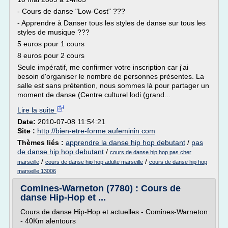
- Cours de danse "Low-Cost" ???
- Apprendre à Danser tous les styles de danse sur tous les
styles de musique ???
5 euros pour 1 cours
8 euros pour 2 cours
Seule impératif, me confirmer votre inscription car j'ai
besoin d'organiser le nombre de personnes présentes. La
salle est sans prétention, nous sommes là pour partager un
moment de danse (Centre culturel lodi (grand...
Lire la suite
Date:
2010-07-08 11:54:21
Site :
http://bien-etre-forme.aufeminin.com
Thèmes liés :
apprendre la danse hip hop debutant
/
pas
de danse hip hop debutant
/
cours de danse hip hop pas cher
/
/
marseille
cours de danse hip hop adulte marseille
cours de danse hip hop
marseille 13006
Comines-Warneton (7780) : Cours de
danse Hip-Hop et ...
Cours de danse Hip-Hop et actuelles - Comines-Warneton
- 40Km alentours