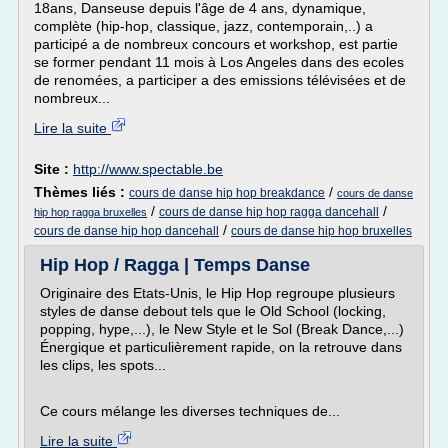
18ans, Danseuse depuis l'âge de 4 ans, dynamique,
complète (hip-hop, classique, jazz, contemporain,..) a
participé a de nombreux concours et workshop, est partie
se former pendant 11 mois à Los Angeles dans des ecoles
de renomées, a participer a des emissions télévisées et de
nombreux...
Lire la suite
Site :
http://www.spectable.be
Thèmes liés :
/
cours de danse hip hop breakdance
cours de danse
/
/
cours de danse hip hop ragga dancehall
hip hop ragga bruxelles
/
cours de danse hip hop dancehall
cours de danse hip hop bruxelles
Hip Hop / Ragga | Temps Danse
Originaire des Etats-Unis, le Hip Hop regroupe plusieurs
styles de danse debout tels que le Old School (locking,
popping, hype,...), le New Style et le Sol (Break Dance,...)
Énergique et particulièrement rapide, on la retrouve dans
les clips, les spots...
Ce cours mélange les diverses techniques de...
Lire la suite