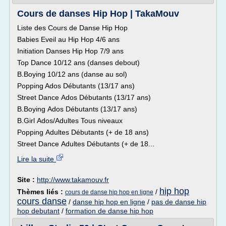
Cours de danses Hip Hop | TakaMouv
Liste des Cours de Danse Hip Hop
Babies Eveil au Hip Hop 4/6 ans
Initiation Danses Hip Hop 7/9 ans
Top Dance 10/12 ans (danses debout)
B.Boying 10/12 ans (danse au sol)
Popping Ados Débutants (13/17 ans)
Street Dance Ados Débutants (13/17 ans)
B.Boying Ados Débutants (13/17 ans)
B.Girl Ados/Adultes Tous niveaux
Popping Adultes Débutants (+ de 18 ans)
Street Dance Adultes Débutants (+ de 18...
Lire la suite
Site :
http://www.takamouv.fr
hip hop
Thèmes liés :
/
cours de danse hip hop en ligne
cours danse
/
danse hip hop en ligne
/
pas de danse hip
hop debutant
/
formation de danse hip hop