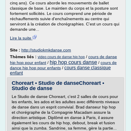
cinq ans). Ce cours aborde les mouvements de ballet
classique de base. Le maintien du corps et la posture sont
fortement sollicités. Le cours comprend une période de
réchauffements suivie d'enchaînements au centre qui
serviront à la création de chorégraphies. C'est un cours qui
demande une...
Lire la suite
Site :
http://studiokmkdanse.com
Thèmes liés :
/
cours de danse
video cours de danse hip hop
hip hop cours danse
hip hop pour enfant
/
/
cours de
cours danse classique
dance hip hop pour enfants
/
enfant
Choreart • Studio de danseChoreart •
Studio de danse
Le Studio de danse Choreart, c'est 2 salles de cours pour
les enfants, les ados et les adultes avec différents niveaux
de danse dans un esprit convivial. Brad danseur hip hop
et chorégraphe de la Compagnie Macadam assure la
direction artistique. Diplômé en danse à Paris, il assure
également les cours de hip hop, debout, break et fusion
ainsi que la zumba. Sandrine, sa femme, gère la partie...