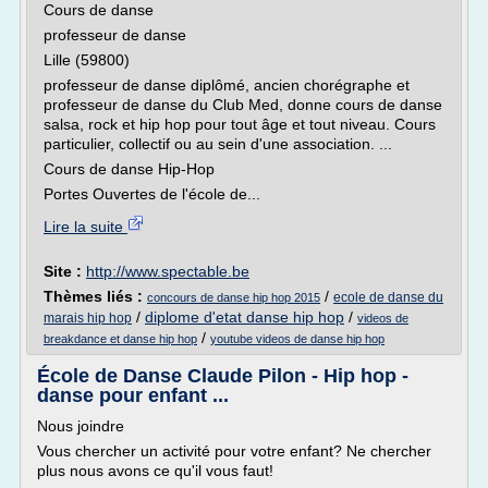
Cours de danse
professeur de danse
Lille (59800)
professeur de danse diplômé, ancien chorégraphe et
professeur de danse du Club Med, donne cours de danse
salsa, rock et hip hop pour tout âge et tout niveau. Cours
particulier, collectif ou au sein d'une association. ...
Cours de danse Hip-Hop
Portes Ouvertes de l'école de...
Lire la suite
Site :
http://www.spectable.be
Thèmes liés :
/
ecole de danse du
concours de danse hip hop 2015
/
diplome d'etat danse hip hop
/
marais hip hop
videos de
/
breakdance et danse hip hop
youtube videos de danse hip hop
École de Danse Claude Pilon - Hip hop -
danse pour enfant ...
Nous joindre
Vous chercher un activité pour votre enfant? Ne chercher
plus nous avons ce qu'il vous faut!