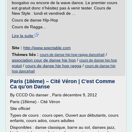
boogaloo ou encore de la wave dance. Le premier cours
est gratuit donc n'hésitez pas à venir tester. Cours de
New Style : lundi et vendredi de ...
Cours de danse Hip-Hop
Cours de Ragga...
Lire la suite
Site :
http://www.spectable.com
Thèmes liés :
/
cours de danse hip hop ragga dancehall
association cour de danse hip hop
/
cours de danse hip hop
/
cours de danse hip hop ragga
/
gratuit
cours de danse hip
hop dancehall
Paris (18ème) – Cité Véron | C'est Comme
Ca qu'on Danse
By CCCD Où danser , Paris décembre 9, 2012
Paris (18ème) - Cité Véron
Site officiel
Types de cours : cours open, Ouvert aux débutants, cours
enfants, cours ados, cours adultes
Disponibles : danse classique, barre au sol, danses jazz,