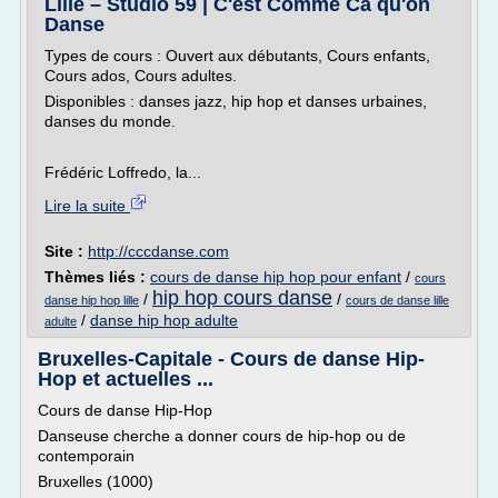
Lille – Studio 59 | C'est Comme Ca qu'on
Danse
Types de cours : Ouvert aux débutants, Cours enfants,
Cours ados, Cours adultes.
Disponibles : danses jazz, hip hop et danses urbaines,
danses du monde.
Frédéric Loffredo, la...
Lire la suite
Site :
http://cccdanse.com
Thèmes liés :
cours de danse hip hop pour enfant
/
cours
hip hop cours danse
/
/
danse hip hop lille
cours de danse lille
/
danse hip hop adulte
adulte
Bruxelles-Capitale - Cours de danse Hip-
Hop et actuelles ...
Cours de danse Hip-Hop
Danseuse cherche a donner cours de hip-hop ou de
contemporain
Bruxelles (1000)