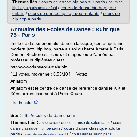
Thèmes liés :
cours de danse hip hop sur paris
/
cours de
/
cours de danse hip hop pour
hip hop a paris pour enfant
enfant
/
cours de dance hip hop pour enfants
/
cours de
hip hop a paris
Annuaire des Ecoles de Danse : Rubrique
75 - Paris
Ecole de danse orientale, danse classique, contemporaine,
modern jazz, hip hop, barre au sol ou barre à terre à Paris
Denfert-Rochereau : cours et stages toute l'année par
professeurs diplômés d'état.
http://www.danseorientale.biz
[ 11 votes, moyenne : 6.55/10 ] Votez
Anjaliom
Anjaliom est le centre de danse de référence dans le XIX et
Xème arrondissement à Paris. Cours...
Lire la suite
Site :
http://ecoles-de-danse.com
Thèmes liés :
/
association cours de danse de salon paris
cours
/
cours danse classique adulte
danse classique hip hop paris
paris
/
/
cours danse salon paris
cours danse de salon paris 11