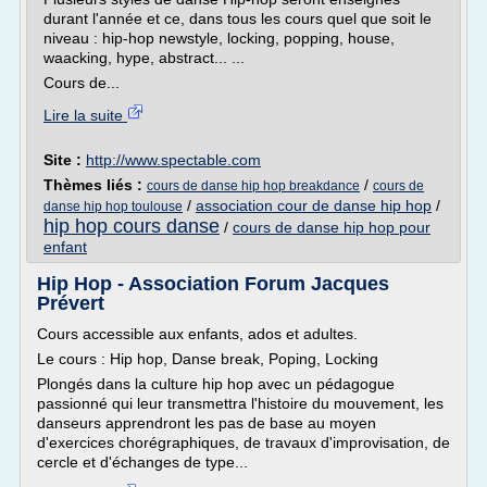
durant l'année et ce, dans tous les cours quel que soit le
niveau : hip-hop newstyle, locking, popping, house,
waacking, hype, abstract... ...
Cours de...
Lire la suite
Site :
http://www.spectable.com
Thèmes liés :
/
cours de danse hip hop breakdance
cours de
/
association cour de danse hip hop
/
danse hip hop toulouse
hip hop cours danse
/
cours de danse hip hop pour
enfant
Hip Hop - Association Forum Jacques
Prévert
Cours accessible aux enfants, ados et adultes.
Le cours : Hip hop, Danse break, Poping, Locking
Plongés dans la culture hip hop avec un pédagogue
passionné qui leur transmettra l'histoire du mouvement, les
danseurs apprendront les pas de base au moyen
d'exercices chorégraphiques, de travaux d'improvisation, de
cercle et d'échanges de type...