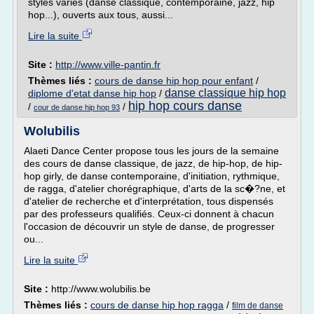
styles variés (danse classique, contemporaine, jazz, hip
hop...), ouverts aux tous, aussi...
Lire la suite
Site :
http://www.ville-pantin.fr
Thèmes liés :
cours de danse hip hop pour enfant
/
danse classique hip hop
diplome d'etat danse hip hop
/
hip hop cours danse
/
/
cour de danse hip hop 93
Wolubilis
Alaeti Dance Center propose tous les jours de la semaine
des cours de danse classique, de jazz, de hip-hop, de hip-
hop girly, de danse contemporaine, d'initiation, rythmique,
de ragga, d'atelier chorégraphique, d'arts de la sc�?ne, et
d'atelier de recherche et d'interprétation, tous dispensés
par des professeurs qualifiés. Ceux-ci donnent à chacun
l'occasion de découvrir un style de danse, de progresser
ou...
Lire la suite
Site :
http://www.wolubilis.be
Thèmes liés :
cours de danse hip hop ragga
/
film de danse