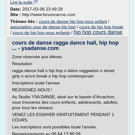
Lire la suite
Date:
2017-03-06 23:49:29
Site :
http://www.forumcarros.com
Thèmes liés :
cours de danse hip hop pour enfant
/
association cour de danse hip hop
/
cours de hip hop break
hip hop cours danse
/
cours de hip hop pour enfants
/
cours de danse ragga dance hall, hip hop
... - ysadanse.com
Zone réservée aux élèves
Resolution
ragga dance hall o hip hop o latino reggaeton o street
girly o accro break o hip hop contemporain
Inscriptions toute l'annee
REJOIGNEZ-NOUS !
Au Studio YSA DANSE, situé sur le bassin d'Arcachon,
vous trouverez des cours enfants, adolescents, adultes,
pour tous les niveaux.
VENEZ LES ESSAYER GRATUITEMENT PENDANT 1
COURS.
Les inscriptions sont possibles toute l'année.
Renseignements au 06.64.13.80.09