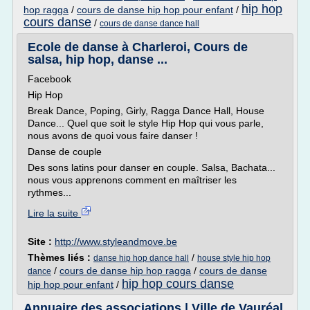
hip hop
hop ragga
/
cours de danse hip hop pour enfant
/
cours danse
/
cours de danse dance hall
Ecole de danse à Charleroi, Cours de
salsa, hip hop, danse ...
Facebook
Hip Hop
Break Dance, Poping, Girly, Ragga Dance Hall, House
Dance... Quel que soit le style Hip Hop qui vous parle,
nous avons de quoi vous faire danser !
Danse de couple
Des sons latins pour danser en couple. Salsa, Bachata...
nous vous apprenons comment en maîtriser les
rythmes...
Lire la suite
Site :
http://www.styleandmove.be
Thèmes liés :
/
danse hip hop dance hall
house style hip hop
/
cours de danse hip hop ragga
/
cours de danse
dance
hip hop cours danse
hip hop pour enfant
/
Annuaire des associations | Ville de Vauréal