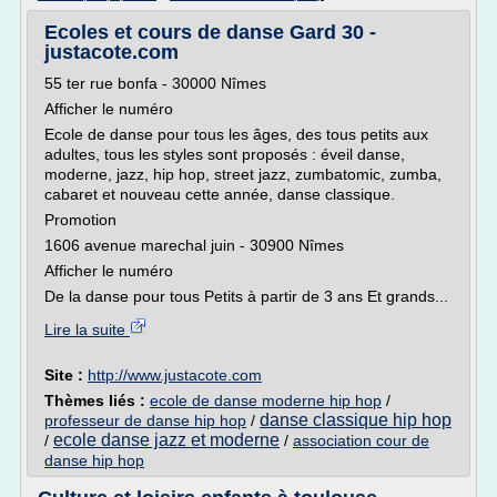
Ecoles et cours de danse Gard 30 -
justacote.com
55 ter rue bonfa - 30000 Nîmes
Afficher le numéro
Ecole de danse pour tous les âges, des tous petits aux
adultes, tous les styles sont proposés : éveil danse,
moderne, jazz, hip hop, street jazz, zumbatomic, zumba,
cabaret et nouveau cette année, danse classique.
Promotion
1606 avenue marechal juin - 30900 Nîmes
Afficher le numéro
De la danse pour tous Petits à partir de 3 ans Et grands...
Lire la suite
Site :
http://www.justacote.com
Thèmes liés :
ecole de danse moderne hip hop
/
danse classique hip hop
professeur de danse hip hop
/
ecole danse jazz et moderne
/
/
association cour de
danse hip hop