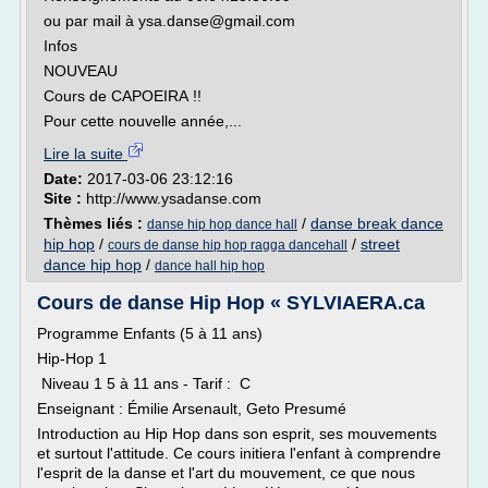
ou par mail à ysa.danse@gmail.com
Infos
NOUVEAU
Cours de CAPOEIRA !!
Pour cette nouvelle année,...
Lire la suite
Date:
2017-03-06 23:12:16
Site :
http://www.ysadanse.com
Thèmes liés :
/
danse break dance
danse hip hop dance hall
hip hop
/
/
street
cours de danse hip hop ragga dancehall
dance hip hop
/
dance hall hip hop
Cours de danse Hip Hop « SYLVIAERA.ca
Programme Enfants (5 à 11 ans)
Hip-Hop 1
Niveau 1 5 à 11 ans - Tarif : C
Enseignant : Émilie Arsenault, Geto Presumé
Introduction au Hip Hop dans son esprit, ses mouvements
et surtout l'attitude. Ce cours initiera l'enfant à comprendre
l'esprit de la danse et l'art du mouvement, ce que nous