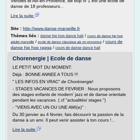
Vitrolles et Aix-en-Provence, Be bop N°1 est une école de
danse de 18 professeurs...
Lire la suite
Site :
http://www.danse-marseille.fr
Thèmes liés :
/
danse hip hop dance hall
cours de danse hip hop
/
/
cours de
adulte marseille
ecole de danse classique aix en provence
danse hip hop ragga
/
cours de danse dance hall
Chorenergie | Ecole de danse
LE PETIT MOT DU MOMENT:
Déjà : BONNE ANNEE A TOUS !!!
" LES INFOS EN VRAC" de Chorénergie!
- STAGES VACANCES DE FEVRIER : Nous proposons
des stages enfants de modern' jazz et de danse orientale
pendant les vacances. ( cf "actualités/ stages ")
- "VIENS AVEC UN OU UNE AMI(e)" :
Du 30 janvier au 4 février, fais découvrir ta passion de la
danse à un ami. Il peut venir assister à ton cours !...
Lire la suite