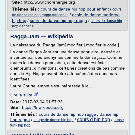
Site :
http://www.chorenergie.org
Thèmes liés :
cours de danse hip hop pour enfant
/
cours
/
ecole de danse moderne
de danse hip hop ragga dancehall
hip hop
/
cours de danse hip hop ragga
/
cours de danse hip
hop dancehall
Ragga Jam — Wikipédia
La naissance du Ragga Jam[ modifier | modifier le code ]
La danse Ragga Jam est une danse populaire, dansée et
inventée par des anonymes comme la danse jazz. Comme
toutes les danses populaires, cette danse est faite
d'emprunts, d'inventions, certaines créations de pas comme
dans le Hip Hop peuvent être attribuées à des danseurs
identifiées.
Laure Courtellemont s'est intéressée à la...
Lire la suite
Date:
2017-03-04 01:57:33
Site :
https://fr.wikipedia.org
Thèmes liés :
cours de danse hip hop ragga
/
danse hip
cours d hip hop
hop ragga
/
/
/
troupe de danse hip hop
danse
funk hip hop