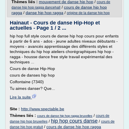
Thèmes liés :
mouvement de danse hip hop
/
cours de
/
cours de danse hip hop
danse hip hop ragga dancehall
ragga
/
danse hip hop ragga
/
origine de la danse hip hop
Hainaut - Cours de danse Hip-Hop et
actuelles - Page 1 / 2 ...
hip hop full style cours de danse hip hop cours pour enfants
à partir de 6 ans - ados - jeune adultes niveaux débutants -
moyens - avancés apprentissage des différents styles et
techniques du hip hop ateliers chorégraphiques hip hop -
ragga - housse dance free style travail expérimental des
techniques ...
Cours de danse Hip-Hop
cours de danses hip hop
Colfontaine (7340)
Tu aimes danser? Que...
Lire la suite
Site :
http://www.spectable.be
Thèmes liés :
/
cours de
cours de danse hip hop ragga bruxelles
hip hop cours danse
/
/
danse hip hop bruxelles
cours de
/
cours de danse hip hop ragga
danse hip hop gratuit