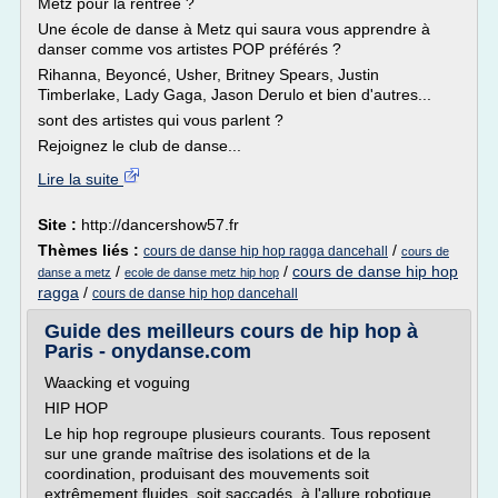
Metz pour la rentrée ?
Une école de danse à Metz qui saura vous apprendre à
danser comme vos artistes POP préférés ?
Rihanna, Beyoncé, Usher, Britney Spears, Justin
Timberlake, Lady Gaga, Jason Derulo et bien d'autres...
sont des artistes qui vous parlent ?
Rejoignez le club de danse...
Lire la suite
Site :
http://dancershow57.fr
Thèmes liés :
/
cours de danse hip hop ragga dancehall
cours de
/
/
cours de danse hip hop
danse a metz
ecole de danse metz hip hop
ragga
/
cours de danse hip hop dancehall
Guide des meilleurs cours de hip hop à
Paris - onydanse.com
Waacking et voguing
HIP HOP
Le hip hop regroupe plusieurs courants. Tous reposent
sur une grande maîtrise des isolations et de la
coordination, produisant des mouvements soit
extrêmement fluides, soit saccadés, à l'allure robotique.