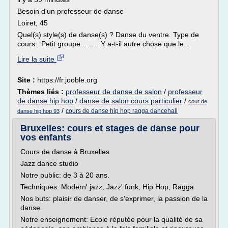
Besoin d'un professeur de danse
Loiret, 45
Quel(s) style(s) de danse(s) ? Danse du ventre. Type de
cours : Petit groupe... .... Y a-t-il autre chose que le...
Lire la suite
Site :
https://fr.jooble.org
Thèmes liés :
professeur de danse de salon
/
professeur
de danse hip hop
/
danse de salon cours particulier
/
cour de
/
cours de danse hip hop ragga dancehall
danse hip hop 93
Bruxelles: cours et stages de danse pour
vos enfants
Cours de danse à Bruxelles
Jazz dance studio
Notre public: de 3 à 20 ans.
Techniques: Modern' jazz, Jazz' funk, Hip Hop, Ragga.
Nos buts: plaisir de danser, de s'exprimer, la passion de la
danse.
Notre enseignement: Ecole réputée pour la qualité de sa