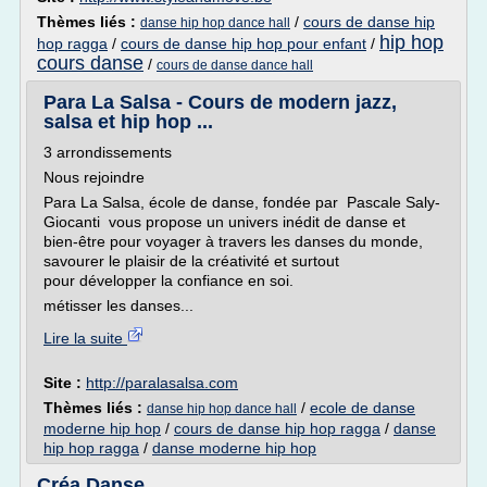
Thèmes liés :
/
cours de danse hip
danse hip hop dance hall
hip hop
hop ragga
/
cours de danse hip hop pour enfant
/
cours danse
/
cours de danse dance hall
Para La Salsa - Cours de modern jazz,
salsa et hip hop ...
3 arrondissements
Nous rejoindre
Para La Salsa, école de danse, fondée par Pascale Saly-
Giocanti vous propose un univers inédit de danse et
bien-être pour voyager à travers les danses du monde,
savourer le plaisir de la créativité et surtout
pour développer la confiance en soi.
métisser les danses...
Lire la suite
Site :
http://paralasalsa.com
Thèmes liés :
/
ecole de danse
danse hip hop dance hall
moderne hip hop
/
cours de danse hip hop ragga
/
danse
hip hop ragga
/
danse moderne hip hop
Créa Danse