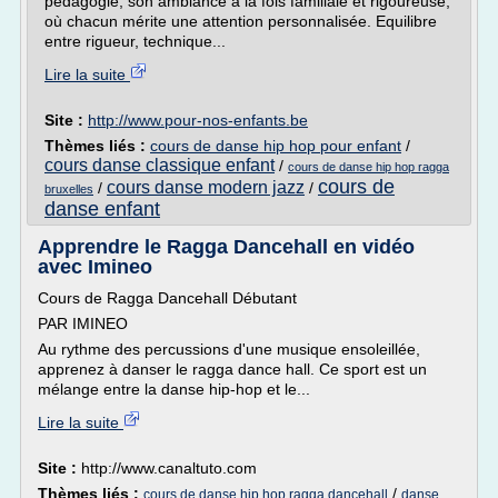
pédagogie, son ambiance à la fois familiale et rigoureuse,
où chacun mérite une attention personnalisée. Equilibre
entre rigueur, technique...
Lire la suite
Site :
http://www.pour-nos-enfants.be
Thèmes liés :
cours de danse hip hop pour enfant
/
cours danse classique enfant
/
cours de danse hip hop ragga
cours de
cours danse modern jazz
/
/
bruxelles
danse enfant
Apprendre le Ragga Dancehall en vidéo
avec Imineo
Cours de Ragga Dancehall Débutant
PAR IMINEO
Au rythme des percussions d'une musique ensoleillée,
apprenez à danser le ragga dance hall. Ce sport est un
mélange entre la danse hip-hop et le...
Lire la suite
Site :
http://www.canaltuto.com
Thèmes liés :
/
cours de danse hip hop ragga dancehall
danse