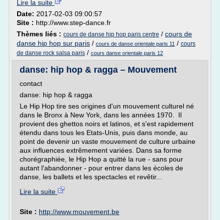
Lire la suite
Date:
2017-02-03 09:00:57
Site :
http://www.step-dance.fr
Thèmes liés :
/
cours de
cours de danse hip hop paris centre
danse hip hop sur paris
/
/
cours
cours de danse orientale paris 11
/
de danse rock salsa paris
cours danse orientale paris 12
danse: hip hop & ragga – Mouvement
contact
danse: hip hop & ragga
Le Hip Hop tire ses origines d'un mouvement culturel né
dans le Bronx à New York, dans les années 1970. Il
provient des ghettos noirs et latinos, et s'est rapidement
étendu dans tous les Etats-Unis, puis dans monde, au
point de devenir un vaste mouvement de culture urbaine
aux influences extrêmement variées. Dans sa forme
chorégraphiée, le Hip Hop a quitté la rue - sans pour
autant l'abandonner - pour entrer dans les écoles de
danse, les ballets et les spectacles et revêtir...
Lire la suite
Site :
http://www.mouvement.be