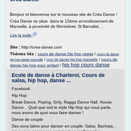
Bonjour et bienvenue sur le nouveau site de Créa Danse !
Créa Danse se situe dans le 12ème arrondissement de
Marseille, à proximité de Montolivet, St Barnabé,...
Lire la suite
Site :
http://crea-danse.com
Thèmes liés :
cours de danse hip hop ragga
/
cours de danse
/
/
cours de
cour de danse hip hop marseille
hip hop adulte marseille
hip hop cours danse
danse hip hop pour enfant
/
Ecole de danse à Charleroi, Cours de
salsa, hip hop, danse ...
Facebook
Hip Hop
Break Dance, Poping, Girly, Ragga Dance Hall, House
Dance... Quel que soit le style Hip Hop qui vous parle,
nous avons de quoi vous faire danser !
Danse de couple
Des sons latins pour danser en couple. Salsa, Bachata...