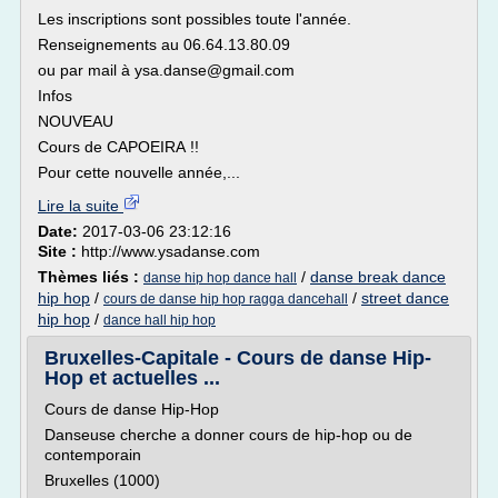
Les inscriptions sont possibles toute l'année.
Renseignements au 06.64.13.80.09
ou par mail à ysa.danse@gmail.com
Infos
NOUVEAU
Cours de CAPOEIRA !!
Pour cette nouvelle année,...
Lire la suite
Date:
2017-03-06 23:12:16
Site :
http://www.ysadanse.com
Thèmes liés :
/
danse break dance
danse hip hop dance hall
hip hop
/
/
street dance
cours de danse hip hop ragga dancehall
hip hop
/
dance hall hip hop
Bruxelles-Capitale - Cours de danse Hip-
Hop et actuelles ...
Cours de danse Hip-Hop
Danseuse cherche a donner cours de hip-hop ou de
contemporain
Bruxelles (1000)