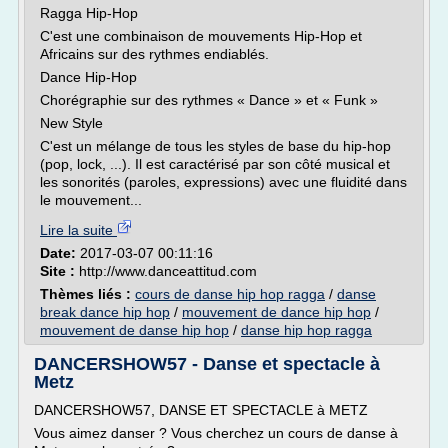
Ragga Hip-Hop
C'est une combinaison de mouvements Hip-Hop et
Africains sur des rythmes endiablés.
Dance Hip-Hop
Chorégraphie sur des rythmes « Dance » et « Funk »
New Style
C'est un mélange de tous les styles de base du hip-hop
(pop, lock, ...). Il est caractérisé par son côté musical et
les sonorités (paroles, expressions) avec une fluidité dans
le mouvement...
Lire la suite
Date:
2017-03-07 00:11:16
Site :
http://www.danceattitud.com
Thèmes liés :
cours de danse hip hop ragga
/
danse
break dance hip hop
/
mouvement de dance hip hop
/
mouvement de danse hip hop
/
danse hip hop ragga
DANCERSHOW57 - Danse et spectacle à
Metz
DANCERSHOW57, DANSE ET SPECTACLE à METZ
Vous aimez danser ? Vous cherchez un cours de danse à