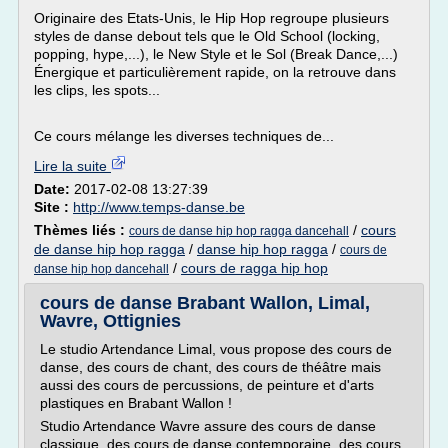
Originaire des Etats-Unis, le Hip Hop regroupe plusieurs
styles de danse debout tels que le Old School (locking,
popping, hype,...), le New Style et le Sol (Break Dance,...)
Énergique et particulièrement rapide, on la retrouve dans
les clips, les spots...
Ce cours mélange les diverses techniques de...
Lire la suite
Date:
2017-02-08 13:27:39
Site :
http://www.temps-danse.be
Thèmes liés :
/
cours
cours de danse hip hop ragga dancehall
de danse hip hop ragga
/
danse hip hop ragga
/
cours de
/
cours de ragga hip hop
danse hip hop dancehall
cours de danse Brabant Wallon, Limal,
Wavre, Ottignies
Le studio Artendance Limal, vous propose des cours de
danse, des cours de chant, des cours de théâtre mais
aussi des cours de percussions, de peinture et d'arts
plastiques en Brabant Wallon !
Studio Artendance Wavre assure des cours de danse
classique, des cours de danse contemporaine, des cours