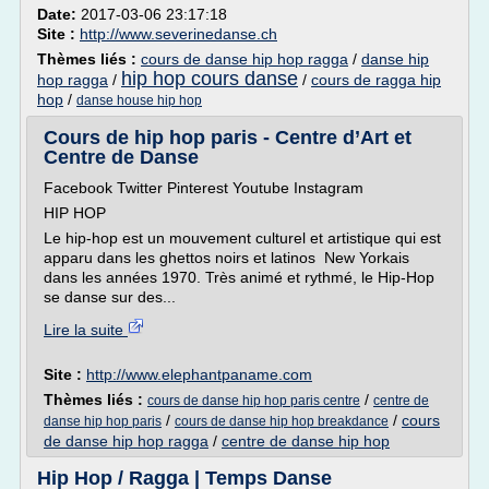
Date:
2017-03-06 23:17:18
Site :
http://www.severinedanse.ch
Thèmes liés :
cours de danse hip hop ragga
/
danse hip
hip hop cours danse
hop ragga
/
/
cours de ragga hip
hop
/
danse house hip hop
Cours de hip hop paris - Centre d’Art et
Centre de Danse
Facebook Twitter Pinterest Youtube Instagram
HIP HOP
Le hip-hop est un mouvement culturel et artistique qui est
apparu dans les ghettos noirs et latinos New Yorkais
dans les années 1970. Très animé et rythmé, le Hip-Hop
se danse sur des...
Lire la suite
Site :
http://www.elephantpaname.com
Thèmes liés :
/
cours de danse hip hop paris centre
centre de
/
/
cours
danse hip hop paris
cours de danse hip hop breakdance
de danse hip hop ragga
/
centre de danse hip hop
Hip Hop / Ragga | Temps Danse