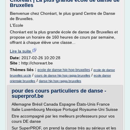
Choreart | La plus grande école de danse de
Bruxelles
Bienvenue chez Choréart, le plus grand Centre de Danse
de Bruxelles.
L'Ecole
Choréart est la plus grande école de danse de Bruxelles et
propose un horaire de 160 heures de cours par semaine,
offrant à chaque élève une classe...
Lire la suite
Date:
2017-02-26 10:20:28
Site :
http://choreart.be
Thèmes liés :
/
ecole de danse hip hop bruxelles
ecole de danse
/
/
bruxelles uccle
cours de danse hip hop ragga bruxelles
ecole danse
/
orientale bruxelles
danse hip hop ragga bruxelles
pour des cours particuliers de danse -
superprof.be
Allemagne Brésil Canada Espagne États-Unis France
Italie Luxembourg Mexique Portugal Royaume-Uni Suisse
Etre accompagné par les melleurs professeurs pour vos
cours DE danse
Sur SuperPROF, on prend la danse très au sérieux et les