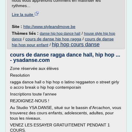
nous vous apprenons comment en maîtriser les
rythmes...
Lire la suite
Site :
http://www.styleandmove.be
Thèmes liés :
/
danse hip hop dance hall
house style hip hop
/
cours de danse hip hop ragga
/
cours de danse
dance
hip hop cours danse
hip hop pour enfant
/
cours de danse ragga dance hall, hip hop ...
- ysadanse.com
Zone réservée aux élèves
Resolution
ragga dance hall o hip hop o latino reggaeton o street girly
o accro break o hip hop contemporain
Inscriptions toute l'annee
REJOIGNEZ-NOUS !
Au Studio YSA DANSE, situé sur le bassin d'Arcachon, vous
trouverez des cours enfants, adolescents, adultes, pour
tous les niveaux.
VENEZ LES ESSAYER GRATUITEMENT PENDANT 1
COURS.