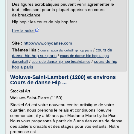
Des figures acrobatiques peuvent venir agrémenter le
tout ; elles sont pour la plupart apprises en cours
de breakdance.
Hip hop : les cours de hip hop font...
Lire la suite
Site :
http://www.onydanse.com
Thèmes liés :
/
cours de
cours ragga dancehall hip hop paris
danse hip hop sur paris
/
cours de danse hip hop ragga
/
/
cours de hip
dancehall
cours de danse hip hop breakdance
hop a paris
Woluwe-Saint-Lambert (1200) et environs
Cours de danse Hip ...
Stockel Art
Woluwe-Saint-Pierre (1150)
Stockel Art est votre nouveau centre artistique de votre
quartier, nous prenons le relais et continuons l'oeuvre
commencée, il y a 50 ans par Madame Marie Lydie Picrit.
Nous vous proposons à partir de 3 ans des cours de danse,
des ateliers créatifs et des stages pour vos enfants. Notre
promesse est ...