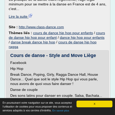
minimum pour se mettre à la danse en France est de 4 ans,
c'est...
Lire la suite
Site :
http://www.class-dance.com
Thèmes liés :
cours de dance hip hop pour enfants
/
cours
de danse hip hop pour enfant
/
dance hip hop pour enfants
/
danse break dance hip hop
/
cours de danse hip hop
ragga
Cours de danse - Style and Move Liège
Facebook
Hip Hop
Break Dance, Poping, Girly, Ragga Dance Hall, House
Dance... Quel que soit le style Hip Hop qui vous parle,
nous avons de quoi vous faire danser !
Danse de couple
Des sons latins pour danser en couple. Salsa, Bachata...
nous vous apprenons comment en maîtriser les
En poursuivant votre navigation sur ce site, vous acceptez
X
rythmes...
l'utilisation de cookies pour vous proposer des contenus et
services adaptés à vos centres d'intérêts.
En savoir plus
Lire la suite