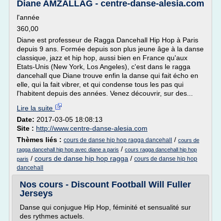
Diane AMZALLAG - centre-danse-alesia.com
l'année
360,00
Diane est professeur de Ragga Dancehall Hip Hop à Paris
depuis 9 ans. Formée depuis son plus jeune âge à la danse
classique, jazz et hip hop, aussi bien en France qu'aux
Etats-Unis (New York, Los Angeles), c'est dans le ragga
dancehall que Diane trouve enfin la danse qui fait écho en
elle, qui la fait vibrer, et qui condense tous les pas qui
l'habitent depuis des années. Venez découvrir, sur des...
Lire la suite
Date:
2017-03-05 18:08:13
Site :
http://www.centre-danse-alesia.com
Thèmes liés :
/
cours de danse hip hop ragga dancehall
cours de
/
ragga dancehall hip hop avec diane a paris
cours ragga dancehall hip hop
/
cours de danse hip hop ragga
/
cours de danse hip hop
paris
dancehall
Nos cours - Discount Football Will Fuller
Jerseys
Danse qui conjugue Hip Hop, féminité et sensualité sur
des rythmes actuels.