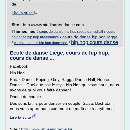
de...
Lire la suite
Site :
http://www.studioartendance.com
Thèmes liés :
/
cours de danse hip hop ragga dancehall
cours
/
cours de danse hip hop ragga
de danse hip hop breakdance
hip hop cours danse
/
/
cours de danse hip hop dancehall
Ecole de danse Liège, cours de hip hop,
cours de danse ...
Facebook
Hip Hop
Break Dance, Poping, Girly, Ragga Dance Hall, House
Dance... Quel que soit le style Hip Hop qui vous parle, nous
avons de quoi vous faire danser !
Danse de couple
Des sons latins pour danser en couple. Salsa, Bachata...
nous vous apprenons comment en maîtriser les rythmes...
Lire la suite
Site :
http://www.styleandmove.be