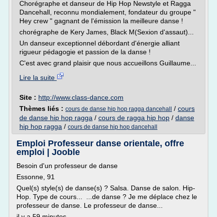
Chorégraphe et danseur de Hip Hop Newstyle et Ragga
Dancehall, reconnu mondialement, fondateur du groupe "
Hey crew " gagnant de l'émission la meilleure danse !
chorégraphe de Kery James, Black M(Sexion d'assaut)...
Un danseur exceptionnel débordant d'énergie alliant
rigueur pédagogie et passion de la danse !
C'est avec grand plaisir que nous accueillons Guillaume...
Lire la suite
Site :
http://www.class-dance.com
Thèmes liés :
/
cours
cours de danse hip hop ragga dancehall
de danse hip hop ragga
/
cours de ragga hip hop
/
danse
hip hop ragga
/
cours de danse hip hop dancehall
Emploi Professeur danse orientale, offre
emploi | Jooble
Besoin d'un professeur de danse
Essonne, 91
Quel(s) style(s) de danse(s) ? Salsa. Danse de salon. Hip-
Hop. Type de cours... ...de danse ? Je me déplace chez le
professeur de danse. Le professeur de danse...
il y a 59 minutes