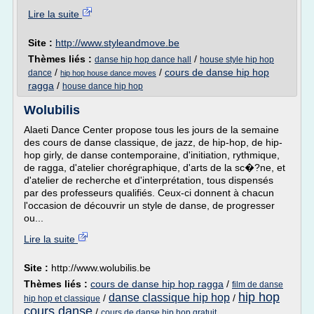
Lire la suite
Site :
http://www.styleandmove.be
Thèmes liés :
/
danse hip hop dance hall
house style hip hop
/
/
cours de danse hip hop
dance
hip hop house dance moves
ragga
/
house dance hip hop
Wolubilis
Alaeti Dance Center propose tous les jours de la semaine
des cours de danse classique, de jazz, de hip-hop, de hip-
hop girly, de danse contemporaine, d'initiation, rythmique,
de ragga, d'atelier chorégraphique, d'arts de la sc�?ne, et
d'atelier de recherche et d'interprétation, tous dispensés
par des professeurs qualifiés. Ceux-ci donnent à chacun
l'occasion de découvrir un style de danse, de progresser
ou...
Lire la suite
Site :
http://www.wolubilis.be
Thèmes liés :
cours de danse hip hop ragga
/
film de danse
hip hop
danse classique hip hop
/
/
hip hop et classique
cours danse
/
cours de danse hip hop gratuit