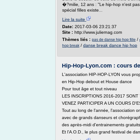
�?milie, 12 ans : "Le hip-hop n'est pa
spécial filles existe...
Lire la suite
Date:
2017-03-06 23:21:37
Site :
http://www.juliemag.com
Thèmes liés :
/
pas de danse hip hop fille
/
danse break dance hip hop
hop break
Hip-Hop-Lyon.com : cours de
L'association HIP-HOP-LYON vous prop
en Hip-Hop debout et House dance
Pour tout âge et tout niveau
LES INSCRIPTIONS 2016-2017 SON
VENEZ PARTICIPER A UN COURS D'E
Tout au long de l'année, l'association 
avec de grands danseurs et chorégraphe
des après-midi d'entrainements gratuits
Et l'A.O.D., le plus grand festival de dan