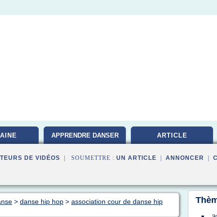
AINE
APPRENDRE DANSER
ARTICLE
TEURS DE VIDÉOS
| SOUMETTRE :
UN ARTICLE
|
ANNONCER
|
Thèm
anse
>
danse hip hop
>
association cour de danse hip
a