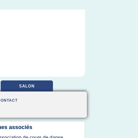
SALON
CONTACT
es associés
ssociation de cours de danse