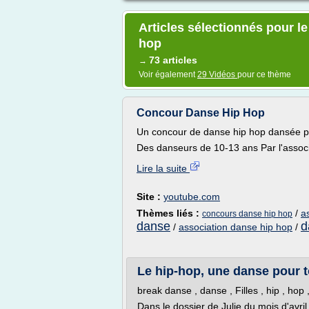
Articles sélectionnés pour l
hop
73 articles
→
Voir également
29 Vidéos
pour ce thème
Concour Danse Hip Hop
Un concour de danse hip hop dansée p
Des danseurs de 10-13 ans Par l'associ
Lire la suite
Site :
youtube.com
Thèmes liés :
/
a
concours danse hip hop
danse
d
/
association danse hip hop
/
Le hip-hop, une danse pour tou
break danse , danse , Filles , hip , hop 
Dans le dossier de Julie du mois d'avri