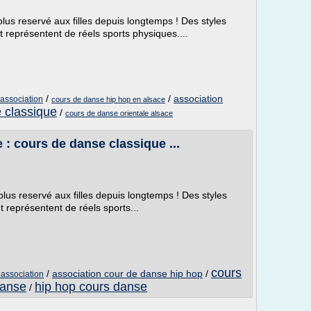
plus reservé aux filles depuis longtemps ! Des styles
t représentent de réels sports physiques....
/
/
association
association
cours de danse hip hop en alsace
 classique
/
cours de danse orientale alsace
 : cours de danse classique ...
plus reservé aux filles depuis longtemps ! Des styles
t représentent de réels sports...
cours
/
association cour de danse hip hop
/
 association
danse
hip hop cours danse
/