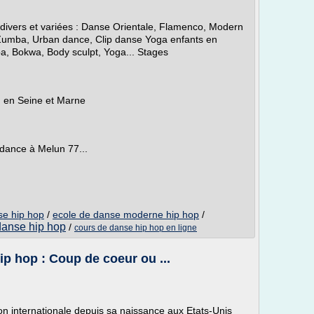
 divers et variées : Danse Orientale, Flamenco, Modern
Zumba, Urban dance, Clip danse Yoga enfants en
a, Bokwa, Body sculpt, Yoga... Stages
) en Seine et Marne
 dance à Melun 77...
se hip hop
/
ecole de danse moderne hip hop
/
danse hip hop
/
cours de danse hip hop en ligne
ip hop : Coup de coeur ou ...
on internationale depuis sa naissance aux Etats-Unis