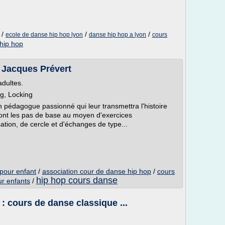
/
/
/
ecole de danse hip hop lyon
danse hip hop a lyon
cours
hip hop
 Jacques Prévert
adultes.
g, Locking
n pédagogue passionné qui leur transmettra l'histoire
nt les pas de base au moyen d'exercices
tion, de cercle et d'échanges de type...
pour enfant
/
association cour de danse hip hop
/
cours
hip hop cours danse
ur enfants
/
: cours de danse classique ...