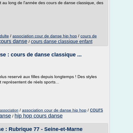
t au long de l'année des cours de danse classique, des
dulte
/
association cour de danse hip hop
/
cours de
cours danse
cours danse classique enfant
/
e : cours de danse classique ...
plus reservé aux filles depuis longtemps ! Des styles
t représentent de réels sports...
cours
/
association cour de danse hip hop
/
association
danse
hip hop cours danse
/
e : Rubrique 77 - Seine-et-Marne