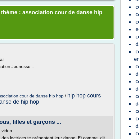
c
e thème : association cour de danse hip
c
c
e
c
d
c
en
ar
ation Jeunesse...
c
d
c
d
hip hop cours
ssociation cour de danse hip hop
/
c
anse de hip hop
d
c
c
s, filles et garçons ...
d
, video
c
l, des lectrices te présentent leur danse. Et comme dit