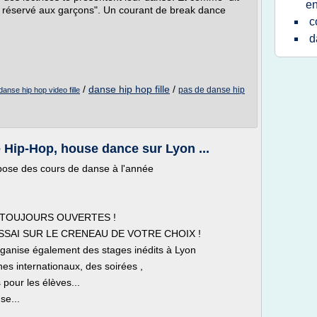
en
s réservé aux garçons". Un courant de break dance
c
d
/
danse hip hop fille
/
pas de danse hip
danse hip hop video fille
 Hip-Hop, house dance sur Lyon ...
ose des cours de danse à l'année
T TOUJOURS OUVERTES !
SSAI SUR LE CRENEAU DE VOTRE CHOIX !
organise également des stages inédits à Lyon
s internationaux, des soirées ,
 pour les élèves...
se...