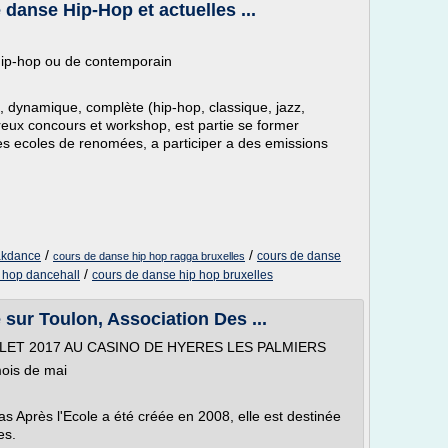
 danse Hip-Hop et actuelles ...
ip-hop ou de contemporain
 dynamique, complète (hip-hop, classique, jazz,
reux concours et workshop, est partie se former
s ecoles de renomées, a participer a des emissions
/
/
akdance
cours de danse
cours de danse hip hop ragga bruxelles
/
 hop dancehall
cours de danse hip hop bruxelles
 sur Toulon, Association Des ...
JUILLET 2017 AU CASINO DE HYERES LES PALMIERS
mois de mai
s Après l'Ecole a été créée en 2008, elle est destinée
es.