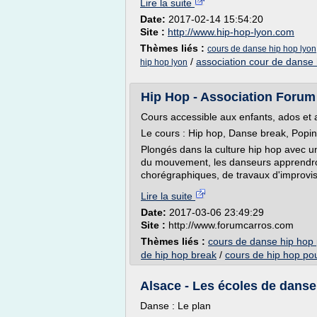
Lire la suite
Date:
2017-02-14 15:54:20
Site :
http://www.hip-hop-lyon.com
Thèmes liés :
cours de danse hip hop lyon
/
association cour de danse 
hip hop lyon
Hip Hop - Association Forum
Cours accessible aux enfants, ados et 
Le cours : Hip hop, Danse break, Popin
Plongés dans la culture hip hop avec u
du mouvement, les danseurs apprendro
chorégraphiques, de travaux d'improvisa
Lire la suite
Date:
2017-03-06 23:49:29
Site :
http://www.forumcarros.com
Thèmes liés :
cours de danse hip hop 
de hip hop break
/
cours de hip hop po
Alsace - Les écoles de danse 
Danse : Le plan