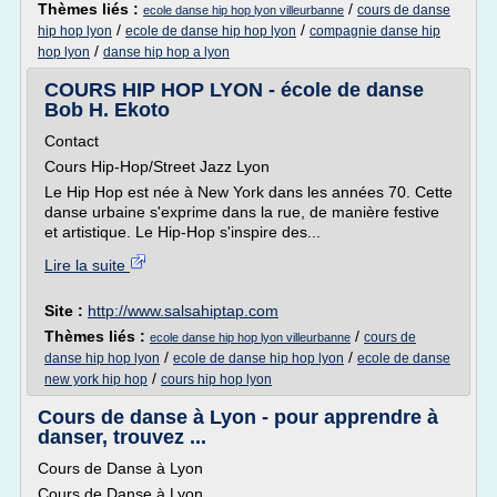
Thèmes liés :
/
cours de danse
ecole danse hip hop lyon villeurbanne
/
/
hip hop lyon
ecole de danse hip hop lyon
compagnie danse hip
/
hop lyon
danse hip hop a lyon
COURS HIP HOP LYON - école de danse
Bob H. Ekoto
Contact
Cours Hip-Hop/Street Jazz Lyon
Le Hip Hop est née à New York dans les années 70. Cette
danse urbaine s'exprime dans la rue, de manière festive
et artistique. Le Hip-Hop s'inspire des...
Lire la suite
Site :
http://www.salsahiptap.com
Thèmes liés :
/
cours de
ecole danse hip hop lyon villeurbanne
/
/
danse hip hop lyon
ecole de danse hip hop lyon
ecole de danse
/
new york hip hop
cours hip hop lyon
Cours de danse à Lyon - pour apprendre à
danser, trouvez ...
Cours de Danse à Lyon
Cours de Danse à Lyon