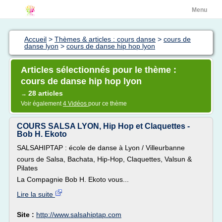
Menu
Accueil
>
Thèmes & articles : cours danse
>
cours de
danse lyon
>
cours de danse hip hop lyon
Articles sélectionnés pour le thème :
cours de danse hip hop lyon
28 articles
→
Voir également
4 Vidéos
pour ce thème
COURS SALSA LYON, Hip Hop et Claquettes -
Bob H. Ekoto
SALSAHIPTAP : école de danse à Lyon / Villeurbanne
cours de Salsa, Bachata, Hip-Hop, Claquettes, Valsun &
Pilates
La Compagnie Bob H. Ekoto vous...
Lire la suite
Site :
http://www.salsahiptap.com