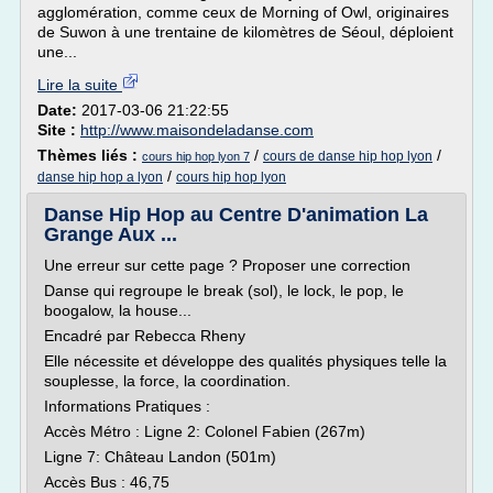
agglomération, comme ceux de Morning of Owl, originaires
de Suwon à une trentaine de kilomètres de Séoul, déploient
une...
Lire la suite
Date:
2017-03-06 21:22:55
Site :
http://www.maisondeladanse.com
Thèmes liés :
/
/
cours de danse hip hop lyon
cours hip hop lyon 7
/
danse hip hop a lyon
cours hip hop lyon
Danse Hip Hop au Centre D'animation La
Grange Aux ...
Une erreur sur cette page ? Proposer une correction
Danse qui regroupe le break (sol), le lock, le pop, le
boogalow, la house...
Encadré par Rebecca Rheny
Elle nécessite et développe des qualités physiques telle la
souplesse, la force, la coordination.
Informations Pratiques :
Accès Métro : Ligne 2: Colonel Fabien (267m)
Ligne 7: Château Landon (501m)
Accès Bus : 46,75