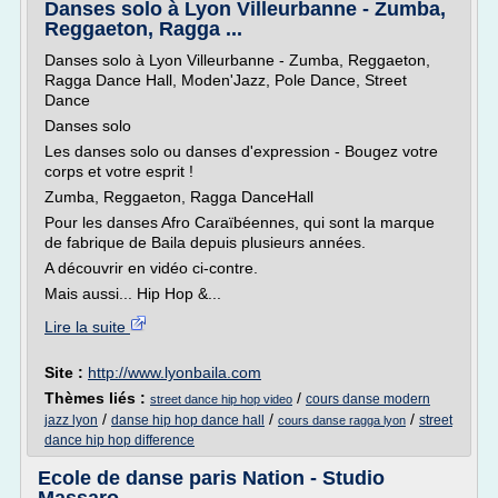
Danses solo à Lyon Villeurbanne - Zumba,
Reggaeton, Ragga ...
Danses solo à Lyon Villeurbanne - Zumba, Reggaeton,
Ragga Dance Hall, Moden'Jazz, Pole Dance, Street
Dance
Danses solo
Les danses solo ou danses d'expression - Bougez votre
corps et votre esprit !
Zumba, Reggaeton, Ragga DanceHall
Pour les danses Afro Caraïbéennes, qui sont la marque
de fabrique de Baila depuis plusieurs années.
A découvrir en vidéo ci-contre.
Mais aussi... Hip Hop &...
Lire la suite
Site :
http://www.lyonbaila.com
Thèmes liés :
/
cours danse modern
street dance hip hop video
/
/
/
jazz lyon
danse hip hop dance hall
street
cours danse ragga lyon
dance hip hop difference
Ecole de danse paris Nation - Studio