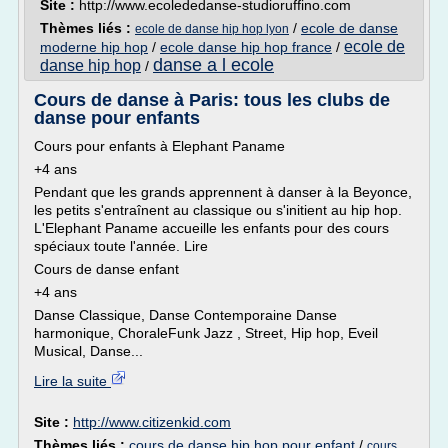
Site :
http://www.ecolededanse-studioruffino.com
Thèmes liés :
/
ecole de danse
ecole de danse hip hop lyon
ecole de
moderne hip hop
/
ecole danse hip hop france
/
danse a l ecole
danse hip hop
/
Cours de danse à Paris: tous les clubs de
danse pour enfants
Cours pour enfants à Elephant Paname
+4 ans
Pendant que les grands apprennent à danser à la Beyonce,
les petits s'entraînent au classique ou s'initient au hip hop.
L'Elephant Paname accueille les enfants pour des cours
spéciaux toute l'année. Lire
Cours de danse enfant
+4 ans
Danse Classique, Danse Contemporaine Danse
harmonique, ChoraleFunk Jazz , Street, Hip hop, Eveil
Musical, Danse...
Lire la suite
Site :
http://www.citizenkid.com
Thèmes liés :
cours de danse hip hop pour enfant
/
cours