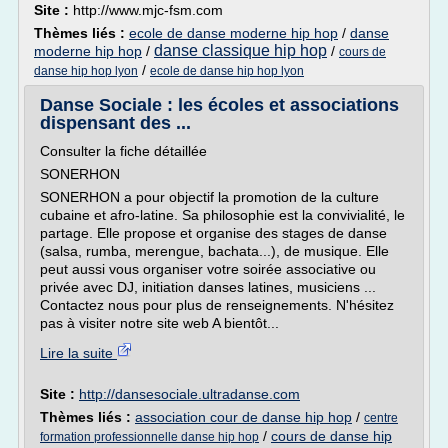
Site :
http://www.mjc-fsm.com
Thèmes liés :
ecole de danse moderne hip hop
/
danse
danse classique hip hop
moderne hip hop
/
/
cours de
/
danse hip hop lyon
ecole de danse hip hop lyon
Danse Sociale : les écoles et associations
dispensant des ...
Consulter la fiche détaillée
SONERHON
SONERHON a pour objectif la promotion de la culture
cubaine et afro-latine. Sa philosophie est la convivialité, le
partage. Elle propose et organise des stages de danse
(salsa, rumba, merengue, bachata...), de musique. Elle
peut aussi vous organiser votre soirée associative ou
privée avec DJ, initiation danses latines, musiciens ...
Contactez nous pour plus de renseignements. N'hésitez
pas à visiter notre site web A bientôt...
Lire la suite
Site :
http://dansesociale.ultradanse.com
Thèmes liés :
association cour de danse hip hop
/
centre
/
cours de danse hip
formation professionnelle danse hip hop