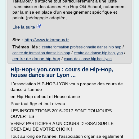
TakaMouv' s'attache tout particulièrement à une juste
transmission des danses Hip Hop Old School, notamment
par la mise en place d'un enseignement spécifique et
pointu (pédagogie adaptée,...
Lire la suite
Site :
http://www.takamouv.fr
Thèmes liés :
/
centre formation professionnelle danse hip hop
/
/
centre de formation danse hip hop
centre de danse hip hop lyon
centre de danse hip hop
/
cours de danse hip hop lyon
Hip-Hop-Lyon.com : cours de Hip-Hop,
house dance sur Lyon ...
L'association HIP-HOP-LYON vous propose des cours de
danse à l'année
en Hip-Hop debout et House dance
Pour tout âge et tout niveau
LES INSCRIPTIONS 2016-2017 SONT TOUJOURS
OUVERTES !
VENEZ PARTICIPER A UN COURS D'ESSAI SUR LE
CRENEAU DE VOTRE CHOIX !
Tout au long de l'année, l'association organise également