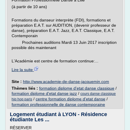
Formation Professionnelle Danse à Lille
(à partir de 10 ans)
Formations du danseur interprète (FDI), formations et
préparation E.A.T. sur AUDITION, (devenir professeur de
danse), préparation E.A.T. Jazz, E.A.T. Classique, E.A.T.
Contemporain
Prochaines auditions Mardi 13 Juin 2017 inscription
possible dés maintenant
L'Académie est centre de formation continue:...
Lire la suite
Site :
http://www.academie-de-danse-jacquemin.com
Thèmes liés :
formation diplome d'etat danse classique
/
formation diplome d'etat danse jazz
/
cours danse classique
/
centre formation diplome d'etat danse
/
hip hop paris
formation professionnelle de danse contemporaine
Logement étudiant à LYON - Résidence
étudiante Les ...
RÉSERVER