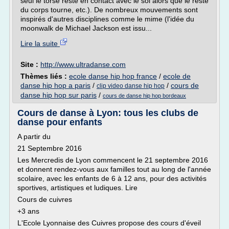
seul le torse reste en contact avec le sol alors que le reste
du corps tourne, etc.). De nombreux mouvements sont
inspirés d'autres disciplines comme le mime (l'idée du
moonwalk de Michael Jackson est issu...
Lire la suite
Site :
http://www.ultradanse.com
Thèmes liés :
ecole danse hip hop france
/
ecole de
danse hip hop a paris
/
/
cours de
clip video danse hip hop
danse hip hop sur paris
/
cours de danse hip hop bordeaux
Cours de danse à Lyon: tous les clubs de
danse pour enfants
A partir du
21 Septembre 2016
Les Mercredis de Lyon commencent le 21 septembre 2016
et donnent rendez-vous aux familles tout au long de l'année
scolaire, avec les enfants de 6 à 12 ans, pour des activités
sportives, artistiques et ludiques. Lire
Cours de cuivres
+3 ans
L'Ecole Lyonnaise des Cuivres propose des cours d'éveil