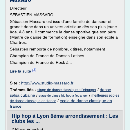
Massaro
Directeur
SEBASTIEN MASSARO
Sébastien Massaro est issu d'une famille de danseur et
grandit donc dans un univers artistique dès son plus jeune
âge. A 8 ans, il commence la danse sportive que son père
(Maître de danse de formation) enseigne dans son école à
Chartres.
Sébastien remporte de nombreux titres, notamment
Champion de France de Danses Latines
Champion de France de Rock à...
Lire la suite
Site :
http://www.studio-massaro.fr
Thèmes liés :
/
danse
stage de danse classique a l'etranger
salsa cubaine
/
/
meilleures ecoles
stage de danse hip hop a l'etranger
/
ecole de danse classique en
de danse classique en france
france
Hip hop à Lyon 8ème arrondissement : Les
clubs les ...
2 Place Francfort