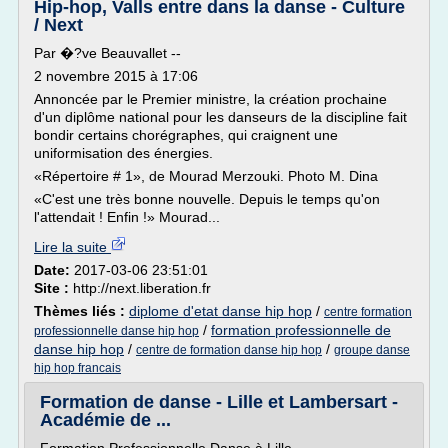
Hip-hop, Valls entre dans la danse - Culture
/ Next
Par �?ve Beauvallet --
2 novembre 2015 à 17:06
Annoncée par le Premier ministre, la création prochaine
d'un diplôme national pour les danseurs de la discipline fait
bondir certains chorégraphes, qui craignent une
uniformisation des énergies.
«Répertoire # 1», de Mourad Merzouki. Photo M. Dina
«C'est une très bonne nouvelle. Depuis le temps qu'on
l'attendait ! Enfin !» Mourad...
Lire la suite
Date:
2017-03-06 23:51:01
Site :
http://next.liberation.fr
Thèmes liés :
diplome d'etat danse hip hop
/
centre formation
/
formation professionnelle de
professionnelle danse hip hop
danse hip hop
/
/
centre de formation danse hip hop
groupe danse
hip hop francais
Formation de danse - Lille et Lambersart -
Académie de ...