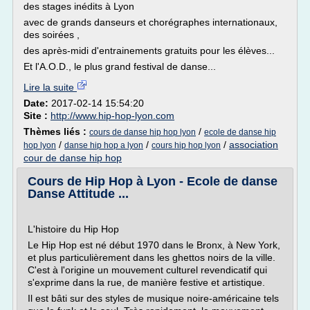
des stages inédits à Lyon
avec de grands danseurs et chorégraphes internationaux,
des soirées ,
des après-midi d'entrainements gratuits pour les élèves...
Et l'A.O.D., le plus grand festival de danse...
Lire la suite
Date:
2017-02-14 15:54:20
Site :
http://www.hip-hop-lyon.com
Thèmes liés :
/
cours de danse hip hop lyon
ecole de danse hip
/
/
/
association
hop lyon
danse hip hop a lyon
cours hip hop lyon
cour de danse hip hop
Cours de Hip Hop à Lyon - Ecole de danse
Danse Attitude ...
L'histoire du Hip Hop
Le Hip Hop est né début 1970 dans le Bronx, à New York,
et plus particulièrement dans les ghettos noirs de la ville.
C'est à l'origine un mouvement culturel revendicatif qui
s'exprime dans la rue, de manière festive et artistique.
Il est bâti sur des styles de musique noire-américaine tels