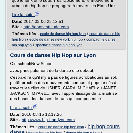
que le funk et le soul. Très rapidement, le mouvement
urbain du hip-hop se propagera à travers les Etats-Unis...
Lire la suite
Date:
2017-03-06 23:12:51
Site :
http://danseattitude.com
Thèmes liés :
/
ecole de danse hip hop lyon
cours de danse hip
/
/
hop lyon
ecole de danse new york hip hop
compagnie danse
/
hip hop lyon
spectacle danse hip hop lyon
Cours de danse Hip Hop sur Lyon
Old school/New School
avec principalement de la danse dite debout,
c'est-à-dire qu'il n'y a pas de figures acrobatiques au sol,
plutôt proches des mouvements connus et popularisés à
travers les clips de USHER, CIARA, MICHAEL ou JANET
JACKSON, MYA etc... avec l'apprentissage de la maîtrise
des bases des danses de rues qui composent le...
Lire la suite
Date:
2016-08-15 12:17:26
Site :
http://www.hip-hop-lyon.com
hip hop cours
Thèmes liés :
/
cours de danse hip hop lyon
danse
/
/
/