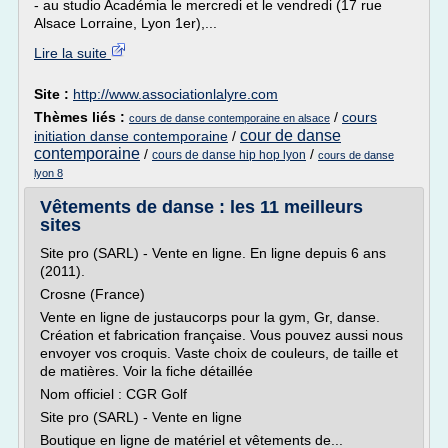
- au studio Académia le mercredi et le vendredi (17 rue
Alsace Lorraine, Lyon 1er),...
Lire la suite
Site :
http://www.associationlalyre.com
Thèmes liés :
/
cours
cours de danse contemporaine en alsace
cour de danse
initiation danse contemporaine
/
contemporaine
/
/
cours de danse hip hop lyon
cours de danse
lyon 8
Vêtements de danse : les 11 meilleurs
sites
Site pro (SARL) - Vente en ligne. En ligne depuis 6 ans
(2011).
Crosne (France)
Vente en ligne de justaucorps pour la gym, Gr, danse.
Création et fabrication française. Vous pouvez aussi nous
envoyer vos croquis. Vaste choix de couleurs, de taille et
de matières. Voir la fiche détaillée
Nom officiel : CGR Golf
Site pro (SARL) - Vente en ligne
Boutique en ligne de matériel et vêtements de...