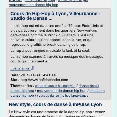
danse house hip hop
danse hip hop a lyon
mouvement de danse hip hop
Cours de Hip-Hop à Lyon, Villeurbanne -
Studio de Danse ...
Le hip hop est né dans les années 70, aux Etats-Unis et
plus particulièrement dans les quartiers New-yorkais
défavorisés comme le Bronx ou Harlem. C'est une
nouvelle culture qui est apparu dans la rue, et qui
regroupe le graffiti, le break-dancing et le rap.
Le rap à pour origine musicale la funk et la soul.
Le hip hop exprime à travers sa musique des messages
courts qui cherchent à...
Lire la suite
Date:
2015-11-30 14:41:14
Site :
http://www.hafidachader.com
Thèmes liés :
/
danse break
cours de danse hip hop lyon
dance hip hop
/
mouvement de danse hip hop
/
studio de
danse hip hop
/
cours de danse hip hop breakdance
New style, cours de danse à inPulse Lyon
Le New style est une branche de la danse hip-hop : venez
découvrir les bases de la danse urbaine en développant