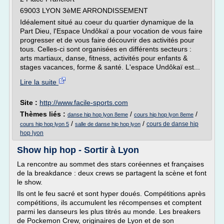
69003 LYON 3èME ARRONDISSEMENT
Idéalement situé au coeur du quartier dynamique de la
Part Dieu, l'Espace Undôkaï a pour vocation de vous faire
progresser et de vous faire découvrir des activités pour
tous. Celles-ci sont organisées en différents secteurs :
arts martiaux, danse, fitness, activités pour enfants &
stages vacances, forme & santé. L'espace Undôkaï est...
Lire la suite
Site :
http://www.facile-sports.com
Thèmes liés :
/
/
danse hip hop lyon 8eme
cours hip hop lyon 8eme
/
/
cours de danse hip
cours hip hop lyon 5
salle de danse hip hop lyon
hop lyon
Show hip hop - Sortir à Lyon
La rencontre au sommet des stars coréennes et françaises
de la breakdance : deux crews se partagent la scène et font
le show.
Ils ont le feu sacré et sont hyper doués. Compétitions après
compétitions, ils accumulent les récompenses et comptent
parmi les danseurs les plus titrés au monde. Les breakers
de Pockemon Crew, originaires de Lyon et de son