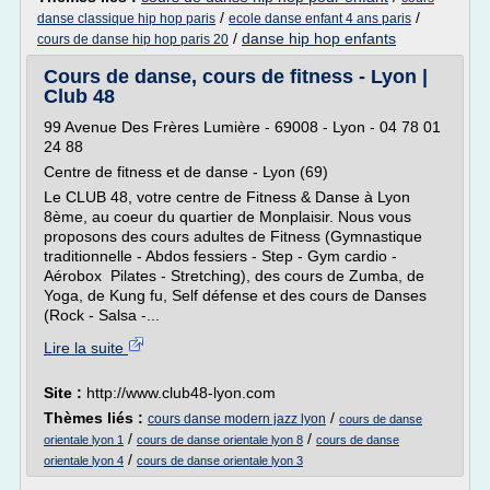
/
/
danse classique hip hop paris
ecole danse enfant 4 ans paris
/
danse hip hop enfants
cours de danse hip hop paris 20
Cours de danse, cours de fitness - Lyon |
Club 48
99 Avenue Des Frères Lumière - 69008 - Lyon - 04 78 01
24 88
Centre de fitness et de danse - Lyon (69)
Le CLUB 48, votre centre de Fitness & Danse à Lyon
8ème, au coeur du quartier de Monplaisir. Nous vous
proposons des cours adultes de Fitness (Gymnastique
traditionnelle - Abdos fessiers - Step - Gym cardio -
Aérobox Pilates - Stretching), des cours de Zumba, de
Yoga, de Kung fu, Self défense et des cours de Danses
(Rock - Salsa -...
Lire la suite
Site :
http://www.club48-lyon.com
Thèmes liés :
/
cours danse modern jazz lyon
cours de danse
/
/
orientale lyon 1
cours de danse orientale lyon 8
cours de danse
/
orientale lyon 4
cours de danse orientale lyon 3