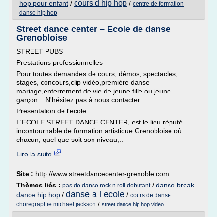
cours d hip hop
hop pour enfant
/
/
centre de formation
danse hip hop
Street dance center – Ecole de danse
Grenobloise
STREET PUBS
Prestations professionnelles
Pour toutes demandes de cours, démos, spectacles,
stages, concours,clip vidéo,première danse
mariage,enterrement de vie de jeune fille ou jeune
garçon....N'hésitez pas à nous contacter.
Présentation de l'école
L'ECOLE STREET DANCE CENTER, est le lieu réputé
incontournable de formation artistique Grenobloise où
chacun, quel que soit son niveau,...
Lire la suite
Site :
http://www.streetdancecenter-grenoble.com
Thèmes liés :
/
danse break
pas de danse rock n roll debutant
danse a l ecole
dance hip hop
/
/
cours de danse
/
choregraphie michael jackson
street dance hip hop video