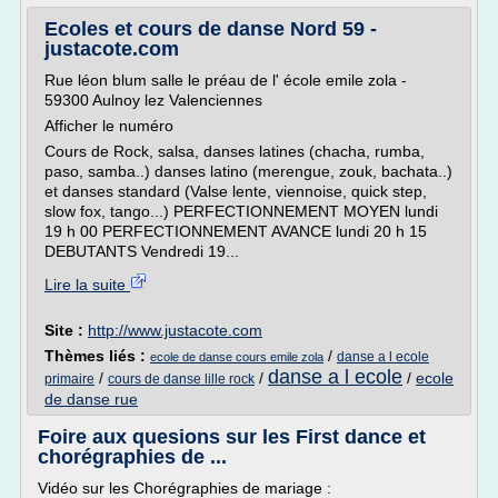
Ecoles et cours de danse Nord 59 -
justacote.com
Rue léon blum salle le préau de l' école emile zola -
59300 Aulnoy lez Valenciennes
Afficher le numéro
Cours de Rock, salsa, danses latines (chacha, rumba,
paso, samba..) danses latino (merengue, zouk, bachata..)
et danses standard (Valse lente, viennoise, quick step,
slow fox, tango...) PERFECTIONNEMENT MOYEN lundi
19 h 00 PERFECTIONNEMENT AVANCE lundi 20 h 15
DEBUTANTS Vendredi 19...
Lire la suite
Site :
http://www.justacote.com
Thèmes liés :
/
danse a l ecole
ecole de danse cours emile zola
danse a l ecole
/
/
/
ecole
primaire
cours de danse lille rock
de danse rue
Foire aux quesions sur les First dance et
chorégraphies de ...
Vidéo sur les Chorégraphies de mariage :