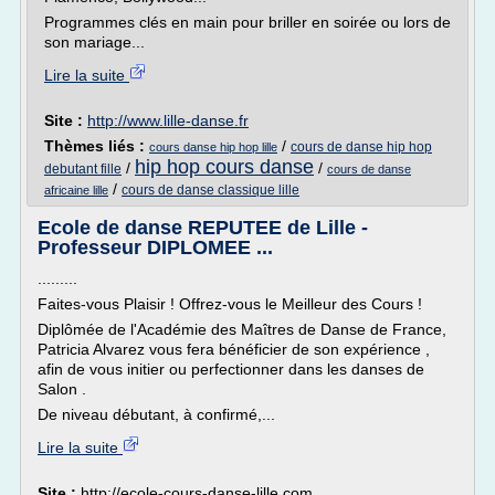
Programmes clés en main pour briller en soirée ou lors de
son mariage...
Lire la suite
Site :
http://www.lille-danse.fr
Thèmes liés :
/
cours de danse hip hop
cours danse hip hop lille
hip hop cours danse
/
/
debutant fille
cours de danse
/
cours de danse classique lille
africaine lille
Ecole de danse REPUTEE de Lille -
Professeur DIPLOMEE ...
.........
Faites-vous Plaisir ! Offrez-vous le Meilleur des Cours !
Diplômée de l'Académie des Maîtres de Danse de France,
Patricia Alvarez vous fera bénéficier de son expérience ,
afin de vous initier ou perfectionner dans les danses de
Salon .
De niveau débutant, à confirmé,...
Lire la suite
Site :
http://ecole-cours-danse-lille.com