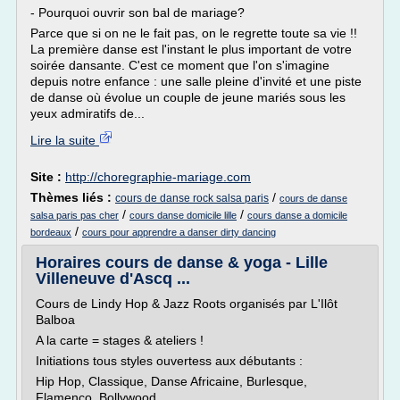
- Pourquoi ouvrir son bal de mariage?
Parce que si on ne le fait pas, on le regrette toute sa vie !!
La première danse est l'instant le plus important de votre
soirée dansante. C'est ce moment que l'on s'imagine
depuis notre enfance : une salle pleine d'invité et une piste
de danse où évolue un couple de jeune mariés sous les
yeux admiratifs de...
Lire la suite
Site :
http://choregraphie-mariage.com
Thèmes liés :
/
cours de danse rock salsa paris
cours de danse
/
/
salsa paris pas cher
cours danse domicile lille
cours danse a domicile
/
bordeaux
cours pour apprendre a danser dirty dancing
Horaires cours de danse & yoga - Lille
Villeneuve d'Ascq ...
Cours de Lindy Hop & Jazz Roots organisés par L'Ilôt
Balboa
A la carte = stages & ateliers !
Initiations tous styles ouvertess aux débutants :
Hip Hop, Classique, Danse Africaine, Burlesque,
Flamenco, Bollywood...