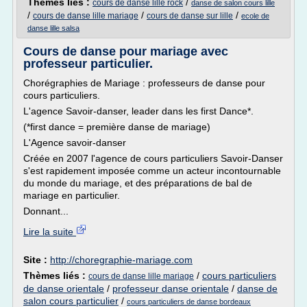
Thèmes liés :
/
cours de danse lille rock
danse de salon cours lille
/
/
/
cours de danse lille mariage
cours de danse sur lille
ecole de
danse lille salsa
Cours de danse pour mariage avec
professeur particulier.
Chorégraphies de Mariage : professeurs de danse pour
cours particuliers.
L'agence Savoir-danser, leader dans les first Dance*.
(*first dance = première danse de mariage)
L'Agence savoir-danser
Créée en 2007 l'agence de cours particuliers Savoir-Danser
s'est rapidement imposée comme un acteur incontournable
du monde du mariage, et des préparations de bal de
mariage en particulier.
Donnant...
Lire la suite
Site :
http://choregraphie-mariage.com
Thèmes liés :
/
cours particuliers
cours de danse lille mariage
de danse orientale
/
professeur danse orientale
/
danse de
salon cours particulier
/
cours particuliers de danse bordeaux