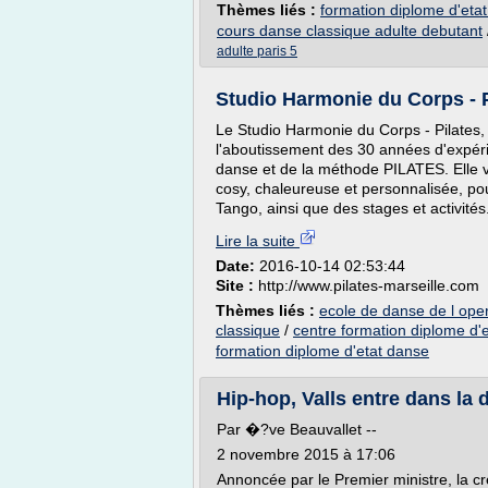
Thèmes liés :
formation diplome d'eta
cours danse classique adulte debutant
adulte paris 5
Studio Harmonie du Corps - Pi
Le Studio Harmonie du Corps - Pilates, s
l'aboutissement des 30 années d'expé
danse et de la méthode PILATES. Elle 
cosy, chaleureuse et personnalisée, pou
Tango, ainsi que des stages et activités.
Lire la suite
Date:
2016-10-14 02:53:44
Site :
http://www.pilates-marseille.com
Thèmes liés :
ecole de danse de l oper
classique
/
centre formation diplome d'
formation diplome d'etat danse
Hip-hop, Valls entre dans la 
Par �?ve Beauvallet --
2 novembre 2015 à 17:06
Annoncée par le Premier ministre, la cr