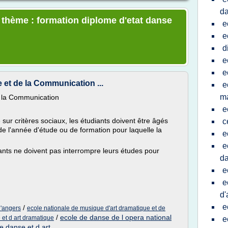
da
e thème : formation diplome d'etat danse
e
e
d
e
e
 et de la Communication ...
e
ma
e la Communication
e
r critères sociaux, les étudiants doivent être âgés
c
 l'année d'étude ou de formation pour laquelle la
e
e
ants ne doivent pas interrompre leurs études pour
da
e
e
d'
e
/
d'angers
ecole nationale de musique d'art dramatique et de
/
ecole de danse de l opera national
et d art dramatique
e
e danse et d art