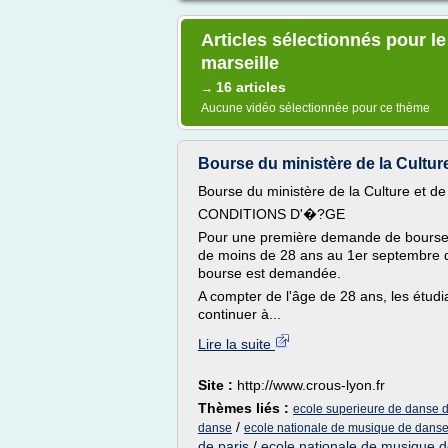
Articles sélectionnés pour l
marseille
16 articles
→
Aucune vidéo sélectionnée pour ce thème
Bourse du ministère de la Culture
Bourse du ministère de la Culture et d
CONDITIONS D'�?GE
Pour une première demande de bourse su
de moins de 28 ans au 1er septembre de
bourse est demandée.
A compter de l'âge de 28 ans, les étudi
continuer à...
Lire la suite
Site :
http://www.crous-lyon.fr
Thèmes liés :
ecole superieure de danse 
/
danse
ecole nationale de musique de danse 
de paris
/
ecole nationale de musique d