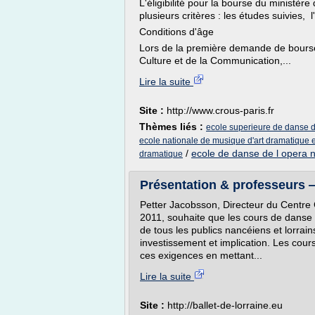
L'éligibilité pour la bourse du ministè
plusieurs critères : les études suivies, l
Conditions d'âge
Lors de la première demande de bourse 
Culture et de la Communication,...
Lire la suite
Site :
http://www.crous-paris.fr
Thèmes liés :
ecole superieure de danse 
ecole nationale de musique d'art dramatique 
/
ecole de danse de l opera n
dramatique
Présentation & professeurs —
Petter Jacobsson, Directeur du Centre 
2011, souhaite que les cours de danse 
de tous les publics nancéiens et lorrai
investissement et implication. Les cou
ces exigences en mettant...
Lire la suite
Site :
http://ballet-de-lorraine.eu