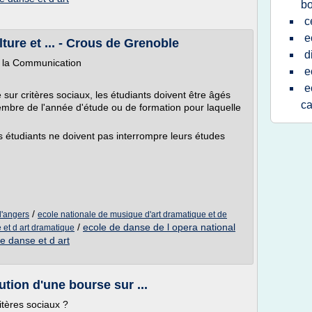
bo
c
e
ture et ... - Crous de Grenoble
d
e la Communication
e
e
r critères sociaux, les étudiants doivent être âgés
c
embre de l'année d'étude ou de formation pour laquelle
es étudiants ne doivent pas interrompre leurs études
/
d'angers
ecole nationale de musique d'art dramatique et de
/
ecole de danse de l opera national
et d art dramatique
e danse et d art
ution d'une bourse sur ...
itères sociaux ?