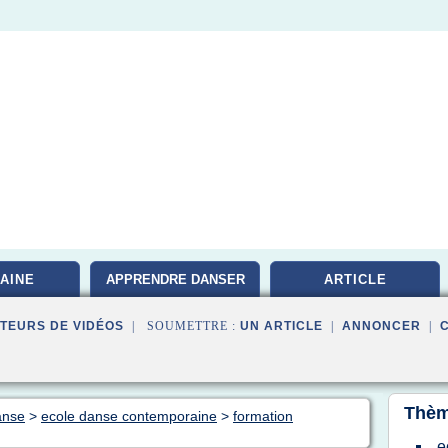
AINE
APPRENDRE DANSER
ARTICLE
TEURS DE VIDÉOS
| SOUMETTRE :
UN ARTICLE
|
ANNONCER
|
Thèm
anse
>
ecole danse contemporaine
>
formation
e