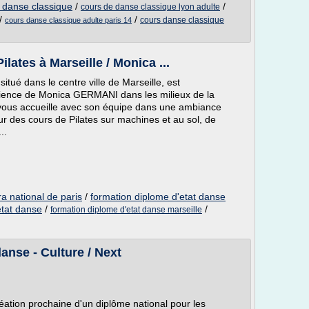
t danse classique
/
/
cours de danse classique lyon adulte
/
/
cours danse classique
cours danse classique adulte paris 14
lates à Marseille / Monica ...
itué dans le centre ville de Marseille, est
rience de Monica GERMANI dans les milieux de la
vous accueille avec son équipe dans une ambiance
r des cours de Pilates sur machines et au sol, de
..
a national de paris
/
formation diplome d'etat danse
etat danse
/
/
formation diplome d'etat danse marseille
danse - Culture / Next
éation prochaine d'un diplôme national pour les