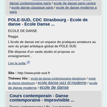
danse contemporaine paris
/
ecole de danse paris centre
/
ecole danse classique paris
/
ecole de danse moderne a
paris
POLE-SUD, CDC Strasbourg - Ecole de
danse - Ecole Danse ...
ECOLE DE DANSE
Ragga
L'école de danse est un espace de pratiques amateurs au
sein du projet artistique global de POLE-SUD.
Elle dispose d'un vaste studio et propose un
enseignement...
Lire la suite
Site :
http://www.pole-sud.fr
Thèmes liés :
/
ecole de danse contemporaine strasbourg
ecole
ecole danse jazz et moderne
/
/
ecole
de danse strasbourg
ecole de danse
de danse moderne
/
Cours contemporain - Danse
contemporaine - Improvisible ...
Danse contemporaine Lille : Les horaires