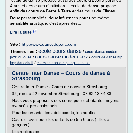
école de danse propose aussi des cours d'Eveil à partir de
4 ans et des cours d'Initiation. L'école de danse propose
enfin des cours de Barre à Terre et des cours de Pilates.
Deux personnalités, deux influences pour une même
sensibilité artistique, c'est après des...
Lire la suite
Site :
http://www.danseduparc.com
ecole cours danse
Thèmes liés :
/
cours danse modern
cours danse modern jazz
/
/
jazz toulouse
cours de danse hip
/
hop dancehall
cours de danse hip hop toulouse
Centre Inter Danse – Cours de danse à
Strasbourg
Centre Inter Danse - Cours de danse à Strasbourg
32, rue du 22 novembre Strasbourg : 07 82 13 44 38
Nous vous proposons des cours pour débutants, moyens,
avancés, professionnels.
Pour les enfants, les adolescents, les adultes.
Cours d' éveil pour les enfants de 5 à 6 ans ( filles et
garçons ).
Les ateliers se...