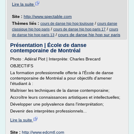
Lire la suite
Site :
http://www.spectable.com
Thèmes liés :
/
cours de danse hip hop toulouse
cours danse
/
/
classique hip hop paris
cours de danse hip hop paris 17
cours
/
cours de danse hip hop sur paris
de danse hip hop paris 13
Présentation | École de danse
contemporaine de Montréal
Photo : Adéral Piot | Interprète: Charles Brecard
OBJECTIFS
La formation professionnelle offerte à l'École de danse
contemporaine de Montréal a pour objectifs d'amener
l'étudiant à :
Maîtriser les techniques de la danse contemporaine;
Accroître leurs connaissances artistiques et intellectuelles;
Développer une polyvalence dans l'interprétation;
Devenir des interprètes professionnels...
Lire la suite
Site :
http://www.edcmtl.com