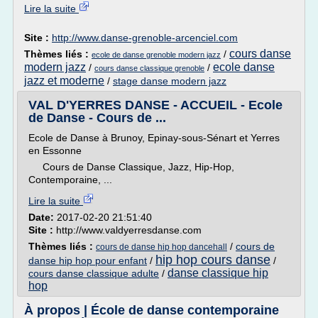
Lire la suite
Site :
http://www.danse-grenoble-arcenciel.com
cours danse
Thèmes liés :
/
ecole de danse grenoble modern jazz
modern jazz
ecole danse
/
/
cours danse classique grenoble
jazz et moderne
/
stage danse modern jazz
VAL D'YERRES DANSE - ACCUEIL - Ecole
de Danse - Cours de ...
Ecole de Danse à Brunoy, Epinay-sous-Sénart et Yerres
en Essonne
Cours de Danse Classique, Jazz, Hip-Hop,
Contemporaine, ...
Lire la suite
Date:
2017-02-20 21:51:40
Site :
http://www.valdyerresdanse.com
Thèmes liés :
/
cours de
cours de danse hip hop dancehall
hip hop cours danse
danse hip hop pour enfant
/
/
danse classique hip
cours danse classique adulte
/
hop
À propos | École de danse contemporaine