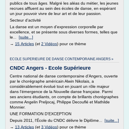
publics de tous âges. Malgré les aléas du métier, les jeunes
recrues affluent au sein des écoles de danse, en espérant
un jour pouvoir vivre de leur art et de leur passion.
Secteur d’activité
La danse est un moyen d’expression corporelle par
excellence, et se présente sous diverses formes, telles que
le...
[suite...]
→
15 Articles
(et
2 Vidéos
) pour ce thème
ECOLE SUPERIEURE DE DANSE CONTEMPORAINE ANGERS »
CNDC Angers - Ecole Supérieure
Centre national de danse contemporaine d'Angers, ouverte
par le chorégraphe américain Alwin Nikolais, a
considérablement évolué tout en jouant un rôle majeur
dans l'émergence de la Nouvelle danse française. Parmi
ses anciens étudiants, on compte de brillants chorégraphes
comme Angelin Preljocaj, Philippe Decouflé et Mathilde
Monnier.
UNE FORMATION D'EXCEPTION
Depuis 2011, l'École du CNDC délivre le Diplôme...
[suite...]
→
13 Articles
(et
3 Vidéos
) pour ce thème