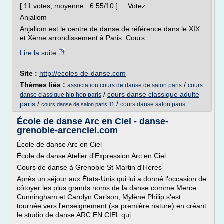
[ 11 votes, moyenne : 6.55/10 ] Votez
Anjaliom
Anjaliom est le centre de danse de référence dans le XIX
et Xème arrondissement à Paris. Cours...
Lire la suite
Site :
http://ecoles-de-danse.com
Thèmes liés :
/
association cours de danse de salon paris
cours
/
cours danse classique adulte
danse classique hip hop paris
paris
/
/
cours danse salon paris
cours danse de salon paris 11
École de danse Arc en Ciel - danse-
grenoble-arcenciel.com
École de danse Arc en Ciel
École de danse Atelier d'Expression Arc en Ciel
Cours de danse à Grenoble St Martin d'Hères
Après un séjour aux États-Unis qui lui a donné l'occasion de
côtoyer les plus grands noms de la danse comme Merce
Cunningham et Carolyn Carlson, Mylène Philip s'est
tournée vers l'enseignement (sa première nature) en créant
le studio de danse ARC EN CIEL qui...