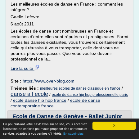
Les meilleures écoles de danse en France : comment les
intégrer ?
Gaelle Lefevre
6 août 2011
Les écoles de danse sont nombreuses en France et
certaines d'entre elles sont réputées et prestigieuses. Parmi
toutes les danses existantes, vous trouverez certainement
celle qui réussira à vous transporter, celle dont vous ne
pourrez plus vous passer. Que vous vouliez devenir
professionnel de la...
Lire la suite
Site :
https://www.over-blog.com
Thèmes liés :
/
meilleures ecoles de danse classique en france
danse a l ecole
/
ecole de danse hip hop professionnelle paris
/
ecole danse hip hop france
/
ecole de danse
contemporaine france
Ecole de Danse de Genève - Ballet Junior
En poursuivant votre navigation sur ce site, vous acceptez
Ecole de Danse de Genève est une école ouverte à
X
l'utilisation de cookies pour vous proposer des contenus et
toutes et tous. Elle se situe entre tradition et innovation.
services adaptés à vos centres d'intérêts.
En savoir plus
Enfants, adolescents et adultes peuvent découvrir la