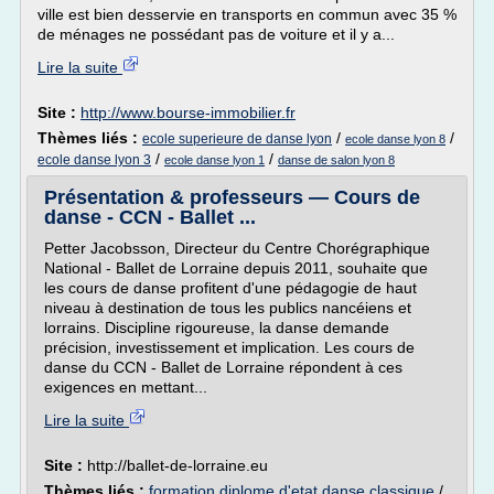
ville est bien desservie en transports en commun avec 35 %
de ménages ne possédant pas de voiture et il y a...
Lire la suite
Site :
http://www.bourse-immobilier.fr
Thèmes liés :
/
/
ecole superieure de danse lyon
ecole danse lyon 8
/
/
ecole danse lyon 3
ecole danse lyon 1
danse de salon lyon 8
Présentation & professeurs — Cours de
danse - CCN - Ballet ...
Petter Jacobsson, Directeur du Centre Chorégraphique
National - Ballet de Lorraine depuis 2011, souhaite que
les cours de danse profitent d'une pédagogie de haut
niveau à destination de tous les publics nancéiens et
lorrains. Discipline rigoureuse, la danse demande
précision, investissement et implication. Les cours de
danse du CCN - Ballet de Lorraine répondent à ces
exigences en mettant...
Lire la suite
Site :
http://ballet-de-lorraine.eu
Thèmes liés :
formation diplome d'etat danse classique
/