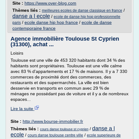
Site :
https://www.over-blog.com
Thèmes liés :
/
meilleures ecoles de danse classique en france
danse a l ecole
/
ecole de danse hip hop professionnelle
/
ecole danse hip hop france
/
ecole de danse
paris
contemporaine france
Agence immobilière Toulouse St Cyprien
(31300), achat ...
Loisirs
Toulouse est une ville de 453 320 habitants dont 34 % des
habitants sont propriétaires. Toulouse est une ville calme
avec 83 % d'appartements et 17 % de maisons. Il y a 7 330
commerces de proximité dont des commerces, des
restaurants et des supermarchés. La ville est bien
desservie en transports en commun avec 29 % de
ménages ne possédant pas de voiture et il y a de nombreux
espaces...
Lire la suite
Site :
http://www.bourse-immobilier.fr
danse a l
Thèmes liés :
/
cours danse toulouse st cyprien
ecole
/
/
cours danse toulouse centre ville
ecole superieure de