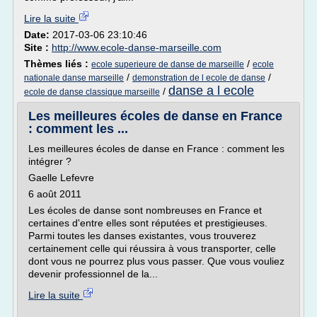
Lire la suite
Date:
2017-03-06 23:10:46
Site :
http://www.ecole-danse-marseille.com
Thèmes liés :
/
ecole superieure de danse de marseille
ecole
/
/
nationale danse marseille
demonstration de l ecole de danse
danse a l ecole
/
ecole de danse classique marseille
Les meilleures écoles de danse en France
: comment les ...
Les meilleures écoles de danse en France : comment les
intégrer ?
Gaelle Lefevre
6 août 2011
Les écoles de danse sont nombreuses en France et
certaines d'entre elles sont réputées et prestigieuses.
Parmi toutes les danses existantes, vous trouverez
certainement celle qui réussira à vous transporter, celle
dont vous ne pourrez plus vous passer. Que vous vouliez
devenir professionnel de la...
Lire la suite