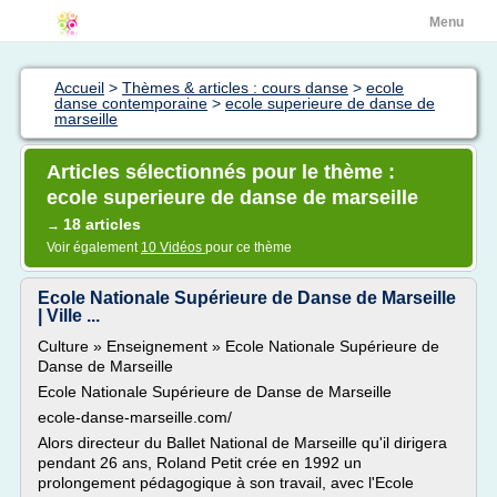
Menu
Accueil
>
Thèmes & articles : cours danse
>
ecole
danse contemporaine
>
ecole superieure de danse de
marseille
Articles sélectionnés pour le thème :
ecole superieure de danse de marseille
18 articles
→
Voir également
10 Vidéos
pour ce thème
Ecole Nationale Supérieure de Danse de Marseille
| Ville ...
Culture » Enseignement » Ecole Nationale Supérieure de
Danse de Marseille
Ecole Nationale Supérieure de Danse de Marseille
ecole-danse-marseille.com/
Alors directeur du Ballet National de Marseille qu'il dirigera
pendant 26 ans, Roland Petit crée en 1992 un
prolongement pédagogique à son travail, avec l'Ecole