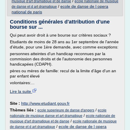
/
musique d'art dramatique et de danse
ecole nationale de musique
/
ecole de danse de l opera
de danse et d art dramatique
national de paris
Conditions générales d'attribution d'une
bourse sur ...
Qui peut avoir droit à une bourse sur critères sociaux ?
Etudiants de moins de 28 ans au 1er septembre de l'année
d'étude, pour une 1ère demande, avec comme exceptions:
personnes atteintes d'un handicap reconnues par la
commission des droits et de l'autonomie des personnes
handicapées (CDAPH).
pères ou mères de famille: recul de la limite d'âge d'un an
par enfant élevé
volontaires:...
Lire la suite
Site :
http://www.etudiant.gouv.fr
Thèmes liés :
/
ecole superieure de danse d'angers
ecole
/
nationale de musique danse et art dramatique
ecole nationale de
/
musique d'art dramatique et de danse
ecole nationale de musique
/
ecole de danse de l opera
de danse et d art dramatique