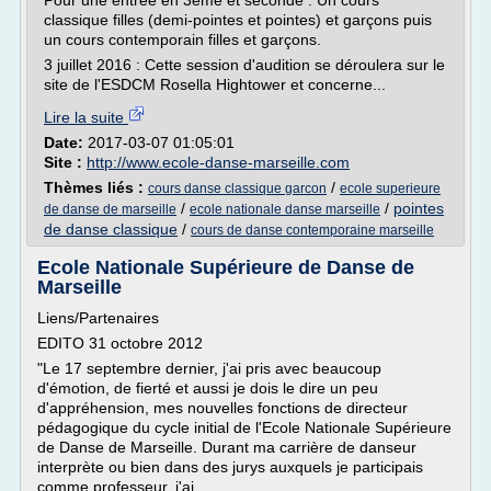
Pour une entrée en 3ème et seconde : Un cours
classique filles (demi-pointes et pointes) et garçons puis
un cours contemporain filles et garçons.
3 juillet 2016 : Cette session d'audition se déroulera sur le
site de l'ESDCM Rosella Hightower et concerne...
Lire la suite
Date:
2017-03-07 01:05:01
Site :
http://www.ecole-danse-marseille.com
Thèmes liés :
/
cours danse classique garcon
ecole superieure
/
/
pointes
de danse de marseille
ecole nationale danse marseille
de danse classique
/
cours de danse contemporaine marseille
Ecole Nationale Supérieure de Danse de
Marseille
Liens/Partenaires
EDITO 31 octobre 2012
"Le 17 septembre dernier, j'ai pris avec beaucoup
d'émotion, de fierté et aussi je dois le dire un peu
d'appréhension, mes nouvelles fonctions de directeur
pédagogique du cycle initial de l'Ecole Nationale Supérieure
de Danse de Marseille. Durant ma carrière de danseur
interprète ou bien dans des jurys auxquels je participais
comme professeur, j'ai...