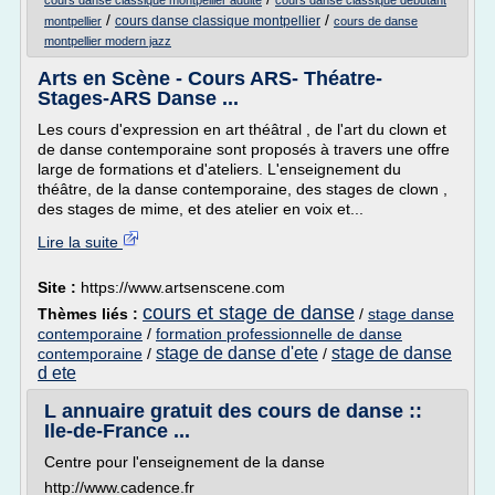
cours danse classique montpellier adulte
cours danse classique debutant
/
/
cours danse classique montpellier
montpellier
cours de danse
montpellier modern jazz
Arts en Scène - Cours ARS- Théatre-
Stages-ARS Danse ...
Les cours d'expression en art théâtral , de l'art du clown et
de danse contemporaine sont proposés à travers une offre
large de formations et d'ateliers. L'enseignement du
théâtre, de la danse contemporaine, des stages de clown ,
des stages de mime, et des atelier en voix et...
Lire la suite
Site :
https://www.artsenscene.com
cours et stage de danse
Thèmes liés :
/
stage danse
contemporaine
/
formation professionnelle de danse
stage de danse d'ete
stage de danse
contemporaine
/
/
d ete
L annuaire gratuit des cours de danse ::
Ile-de-France ...
Centre pour l'enseignement de la danse
http://www.cadence.fr