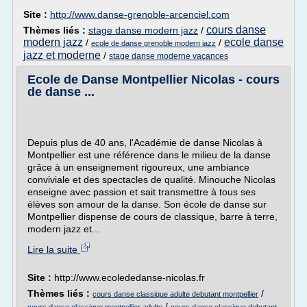
Site :
http://www.danse-grenoble-arcenciel.com
cours danse
Thèmes liés :
stage danse modern jazz
/
modern jazz
ecole danse
/
/
ecole de danse grenoble modern jazz
jazz et moderne
/
stage danse moderne vacances
Ecole de Danse Montpellier Nicolas - cours
de danse ...
Depuis plus de 40 ans, l'Académie de danse Nicolas à
Montpellier est une référence dans le milieu de la danse
grâce à un enseignement rigoureux, une ambiance
conviviale et des spectacles de qualité. Minouche Nicolas
enseigne avec passion et sait transmettre à tous ses
élèves son amour de la danse. Son école de danse sur
Montpellier dispense de cours de classique, barre à terre,
modern jazz et...
Lire la suite
Site :
http://www.ecolededanse-nicolas.fr
Thèmes liés :
/
cours danse classique adulte debutant montpellier
/