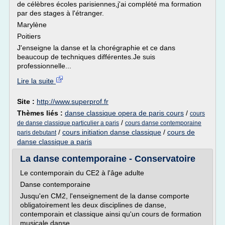
de célèbres écoles parisiennes,j'ai complété ma formation
par des stages à l'étranger.
Marylène
Poitiers
J'enseigne la danse et la chorégraphie et ce dans
beaucoup de techniques différentes.Je suis
professionnelle...
Lire la suite
Site :
http://www.superprof.fr
Thèmes liés :
danse classique opera de paris cours
/
cours
/
de danse classique particulier a paris
cours danse contemporaine
/
cours initiation danse classique
/
cours de
paris debutant
danse classique a paris
La danse contemporaine - Conservatoire
Le contemporain du CE2 à l'âge adulte
Danse contemporaine
Jusqu'en CM2, l'enseignement de la danse comporte
obligatoirement les deux disciplines de danse,
contemporain et classique ainsi qu'un cours de formation
musicale danse.