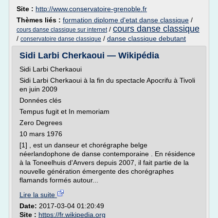
Site :
http://www.conservatoire-grenoble.fr
Thèmes liés :
formation diplome d'etat danse classique
/
cours danse classique
/
cours danse classique sur internet
/
/
danse classique debutant
conservatoire danse classique
Sidi Larbi Cherkaoui — Wikipédia
Sidi Larbi Cherkaoui
Sidi Larbi Cherkaoui à la fin du spectacle Apocrifu à Tivoli
en juin 2009
Données clés
Tempus fugit et In memoriam
Zero Degrees
10 mars 1976
[1] , est un danseur et chorégraphe belge
néerlandophone de danse contemporaine . En résidence
à la Toneelhuis d'Anvers depuis 2007, il fait partie de la
nouvelle génération émergente des chorégraphes
flamands formés autour...
Lire la suite
Date:
2017-03-04 01:20:49
Site :
https://fr.wikipedia.org