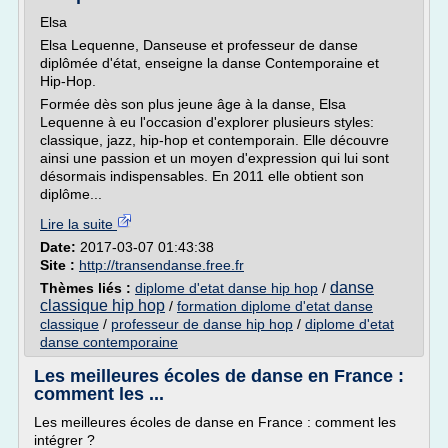
Elsa
Elsa Lequenne, Danseuse et professeur de danse
diplômée d'état, enseigne la danse Contemporaine et
Hip-Hop.
Formée dès son plus jeune âge à la danse, Elsa
Lequenne à eu l'occasion d'explorer plusieurs styles:
classique, jazz, hip-hop et contemporain. Elle découvre
ainsi une passion et un moyen d'expression qui lui sont
désormais indispensables. En 2011 elle obtient son
diplôme...
Lire la suite
Date:
2017-03-07 01:43:38
Site :
http://transendanse.free.fr
danse
Thèmes liés :
diplome d'etat danse hip hop
/
classique hip hop
/
formation diplome d'etat danse
classique
/
professeur de danse hip hop
/
diplome d'etat
danse contemporaine
Les meilleures écoles de danse en France :
comment les ...
Les meilleures écoles de danse en France : comment les
intégrer ?