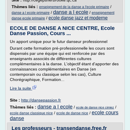
Site :
http://cegepsherbrooke.qc.ca
Thèmes liés :
/
enseignement de la danse a l'ecole primaire
danse a l ecole
/
/
danse a l ecole primaire
enseignement
ecole danse jazz et moderne
/
danse ecole primaire
ECOLE DE DANSE A NICE CENTRE, Ecole
Danse Passion, Cours ...
Un apport unique pour le futur danseur professionnel
Durant cette formation pré-professionnelle les cours sont
dispensés par une équipe qui est renforcée par des
enseignants associés de différentes cultures
complémentaires à la danse. L'objectif étant d'apporter des
connaissances complémentaires en Danse (en
contemporain ou classique selon les cas), Culture
Chorégraphique, Formation...
Lire la suite
Site :
http://dansepassion.fr
danse a l ecole
Thèmes liés :
/
/
ecole de danse nice cimiez
ecole cours
/
/
ecole danse classique nice
ecole de danse nice
danse
Les professeurs - transendanse.free.fr