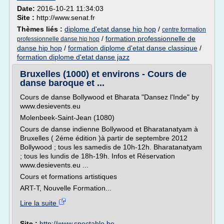
Date:
2016-10-21 11:34:03
Site :
http://www.senat.fr
Thèmes liés :
diplome d'etat danse hip hop
/
centre formation
/
formation professionnelle de
professionnelle danse hip hop
danse hip hop
/
formation diplome d'etat danse classique
/
formation diplome d'etat danse jazz
Bruxelles (1000) et environs - Cours de
danse baroque et ...
Cours de danse Bollywood et Bharata "Dansez l'Inde" by
www.desievents.eu
Molenbeek-Saint-Jean (1080)
Cours de danse indienne Bollywood et Bharatanatyam à
Bruxelles ( 2éme édition )à partir de septembre 2012
Bollywood ; tous les samedis de 10h-12h. Bharatanatyam
; tous les lundis de 18h-19h. Infos et Réservation
www.desievents.eu ...
Cours et formations artistiques
ART-T, Nouvelle Formation...
Lire la suite
Site :
http://www.spectable.be