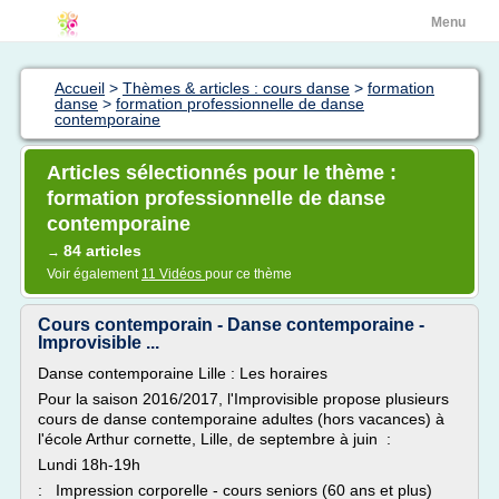
Menu
Accueil
>
Thèmes & articles : cours danse
>
formation
danse
>
formation professionnelle de danse
contemporaine
Articles sélectionnés pour le thème :
formation professionnelle de danse
contemporaine
84 articles
→
Voir également
11 Vidéos
pour ce thème
Cours contemporain - Danse contemporaine -
Improvisible ...
Danse contemporaine Lille : Les horaires
Pour la saison 2016/2017, l'Improvisible propose plusieurs
cours de danse contemporaine adultes (hors vacances) à
l'école Arthur cornette, Lille, de septembre à juin :
Lundi 18h-19h
: Impression corporelle - cours seniors (60 ans et plus)