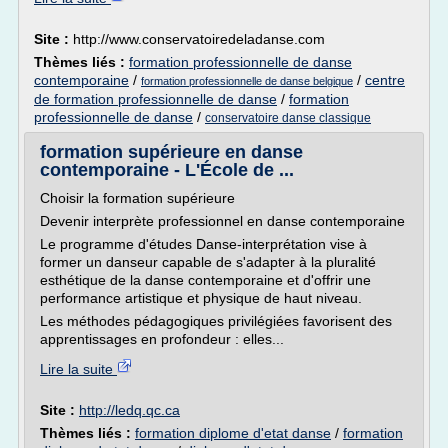
Site :
http://www.conservatoiredeladanse.com
Thèmes liés :
formation professionnelle de danse
contemporaine
/
/
centre
formation professionnelle de danse belgique
de formation professionnelle de danse
/
formation
professionnelle de danse
/
conservatoire danse classique
formation supérieure en danse
contemporaine - L'École de ...
Choisir la formation supérieure
Devenir interprète professionnel en danse contemporaine
Le programme d'études Danse-interprétation vise à
former un danseur capable de s'adapter à la pluralité
esthétique de la danse contemporaine et d'offrir une
performance artistique et physique de haut niveau.
Les méthodes pédagogiques privilégiées favorisent des
apprentissages en profondeur : elles...
Lire la suite
Site :
http://ledq.qc.ca
Thèmes liés :
formation diplome d'etat danse
/
formation