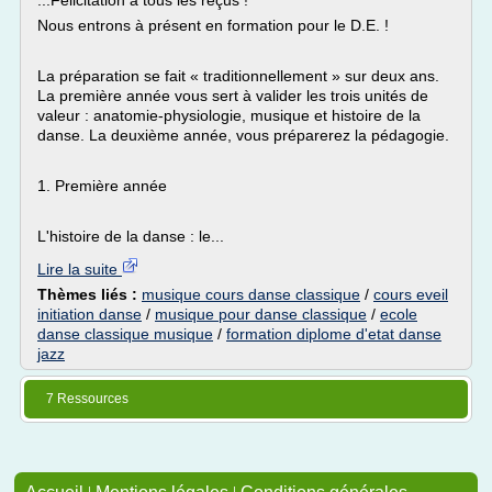
...Félicitation à tous les reçus !
Nous entrons à présent en formation pour le D.E. !
La préparation se fait « traditionnellement » sur deux ans.
La première année vous sert à valider les trois unités de
valeur : anatomie-physiologie, musique et histoire de la
danse. La deuxième année, vous préparerez la pédagogie.
1. Première année
L'histoire de la danse : le...
Lire la suite
Thèmes liés :
musique cours danse classique
/
cours eveil
initiation danse
/
musique pour danse classique
/
ecole
danse classique musique
/
formation diplome d'etat danse
jazz
7 Ressources