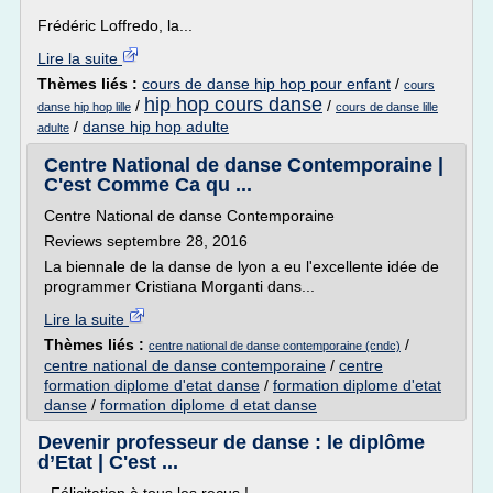
Frédéric Loffredo, la...
Lire la suite
Thèmes liés :
cours de danse hip hop pour enfant
/
cours
hip hop cours danse
/
/
danse hip hop lille
cours de danse lille
/
danse hip hop adulte
adulte
Centre National de danse Contemporaine |
C'est Comme Ca qu ...
Centre National de danse Contemporaine
Reviews septembre 28, 2016
La biennale de la danse de lyon a eu l'excellente idée de
programmer Cristiana Morganti dans...
Lire la suite
Thèmes liés :
/
centre national de danse contemporaine (cndc)
centre national de danse contemporaine
/
centre
formation diplome d'etat danse
/
formation diplome d'etat
danse
/
formation diplome d etat danse
Devenir professeur de danse : le diplôme
d’Etat | C'est ...