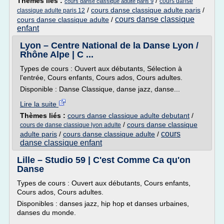
Thèmes liés :
/
cours danse
cours danse classique adulte paris 9
/
cours danse classique adulte paris
/
classique adulte paris 12
cours danse classique
cours danse classique adulte
/
enfant
Lyon – Centre National de la Danse Lyon /
Rhône Alpe | C ...
Types de cours : Ouvert aux débutants, Sélection à
l'entrée, Cours enfants, Cours ados, Cours adultes.
Disponible : Danse Classique, danse jazz, danse...
Lire la suite
Thèmes liés :
cours danse classique adulte debutant
/
/
cours danse classique
cours de danse classique lyon adulte
cours
adulte paris
/
cours danse classique adulte
/
danse classique enfant
Lille – Studio 59 | C'est Comme Ca qu'on
Danse
Types de cours : Ouvert aux débutants, Cours enfants,
Cours ados, Cours adultes.
Disponibles : danses jazz, hip hop et danses urbaines,
danses du monde.