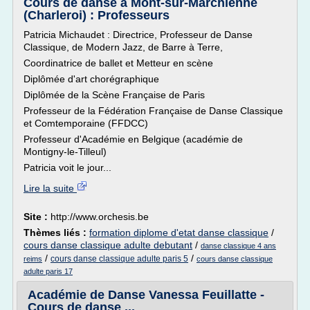
Cours de danse à Mont-sur-Marchienne
(Charleroi) : Professeurs
Patricia Michaudet : Directrice, Professeur de Danse
Classique, de Modern Jazz, de Barre à Terre,
Coordinatrice de ballet et Metteur en scène
Diplômée d'art chorégraphique
Diplômée de la Scène Française de Paris
Professeur de la Fédération Française de Danse Classique
et Comtemporaine (FFDCC)
Professeur d'Académie en Belgique (académie de
Montigny-le-Tilleul)
Patricia voit le jour...
Lire la suite
Site :
http://www.orchesis.be
Thèmes liés :
formation diplome d'etat danse classique
/
cours danse classique adulte debutant
/
danse classique 4 ans
/
/
cours danse classique adulte paris 5
reims
cours danse classique
adulte paris 17
Académie de Danse Vanessa Feuillatte -
Cours de danse ...