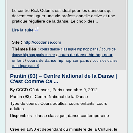
Le centre Rick Odums est idéal pour les danseurs qui
doivent conjuguer une vie professionnelle active et une
pratique régulière de la danse. Le choix des...
Lire la suite
Site :
http://cccdanse.com
Thèmes liés :
/
cours danse classique hip hop paris
cours de
/
cours de danse hip hop pour
danse hip hop paris centre
enfant
/
cours de danse hip hop sur paris
/
cours de danse
classique paris 9
Pantin (93) – Centre National de la Danse |
C'est Comme Ca ...
By CCCD Où danser , Paris novembre 9, 2012
Pantin (93) - Centre National de la Danse
Type de cours : Cours adultes, cours enfants, cours
adultes.
Disponibles : danse classique, danse contemporaine.
Crée en 1998 et dépendant du ministère de la Culture, le