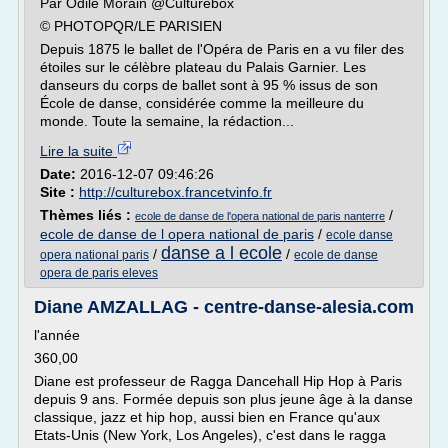
Par Odile Morain @Culturebox
© PHOTOPQR/LE PARISIEN
Depuis 1875 le ballet de l'Opéra de Paris en a vu filer des
étoiles sur le célèbre plateau du Palais Garnier. Les
danseurs du corps de ballet sont à 95 % issus de son
École de danse, considérée comme la meilleure du
monde. Toute la semaine, la rédaction...
Lire la suite
Date:
2016-12-07 09:46:26
Site :
http://culturebox.francetvinfo.fr
Thèmes liés :
/
ecole de danse de l'opera national de paris nanterre
ecole de danse de l opera national de paris
/
ecole danse
danse a l ecole
/
/
opera national paris
ecole de danse
opera de paris eleves
Diane AMZALLAG - centre-danse-alesia.com
l'année
360,00
Diane est professeur de Ragga Dancehall Hip Hop à Paris
depuis 9 ans. Formée depuis son plus jeune âge à la danse
classique, jazz et hip hop, aussi bien en France qu'aux
Etats-Unis (New York, Los Angeles), c'est dans le ragga