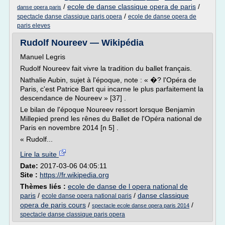
/
ecole de danse classique opera de paris
/
danse opera paris
/
spectacle danse classique paris opera
ecole de danse opera de
paris eleves
Rudolf Noureev — Wikipédia
Manuel Legris
Rudolf Noureev fait vivre la tradition du ballet français.
Nathalie Aubin, sujet à l'époque, note : « �? l'Opéra de
Paris, c'est Patrice Bart qui incarne le plus parfaitement la
descendance de Noureev » [37] .
Le bilan de l'époque Noureev ressort lorsque Benjamin
Millepied prend les rênes du Ballet de l'Opéra national de
Paris en novembre 2014 [n 5] .
« Rudolf...
Lire la suite
Date:
2017-03-06 04:05:11
Site :
https://fr.wikipedia.org
Thèmes liés :
ecole de danse de l opera national de
paris
/
/
danse classique
ecole danse opera national paris
opera de paris cours
/
/
spectacle ecole danse opera paris 2014
spectacle danse classique paris opera