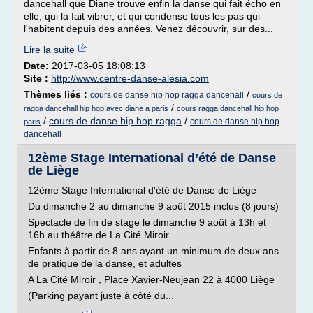
dancehall que Diane trouve enfin la danse qui fait écho en
elle, qui la fait vibrer, et qui condense tous les pas qui
l'habitent depuis des années. Venez découvrir, sur des...
Lire la suite
Date:
2017-03-05 18:08:13
Site :
http://www.centre-danse-alesia.com
Thèmes liés :
/
cours de danse hip hop ragga dancehall
cours de
/
ragga dancehall hip hop avec diane a paris
cours ragga dancehall hip hop
/
cours de danse hip hop ragga
/
cours de danse hip hop
paris
dancehall
12ème Stage International d’été de Danse
de Liège
12ème Stage International d'été de Danse de Liège
Du dimanche 2 au dimanche 9 août 2015 inclus (8 jours)
Spectacle de fin de stage le dimanche 9 août à 13h et
16h au théâtre de La Cité Miroir
Enfants à partir de 8 ans ayant un minimum de deux ans
de pratique de la danse, et adultes
A La Cité Miroir , Place Xavier-Neujean 22 à 4000 Liège
(Parking payant juste à côté du...