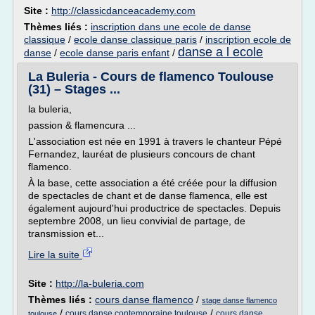
Site :
http://classicdanceacademy.com
Thèmes liés :
inscription dans une ecole de danse
classique
/
ecole danse classique paris
/
inscription ecole de
danse a l ecole
danse
/
ecole danse paris enfant
/
La Buleria - Cours de flamenco Toulouse
(31) – Stages ...
la buleria,
passion & flamencura ...
L'association est née en 1991 à travers le chanteur Pépé
Fernandez, lauréat de plusieurs concours de chant
flamenco.
À la base, cette association a été créée pour la diffusion
de spectacles de chant et de danse flamenca, elle est
également aujourd'hui productrice de spectacles. Depuis
septembre 2008, un lieu convivial de partage, de
transmission et...
Lire la suite
Site :
http://la-buleria.com
Thèmes liés :
cours danse flamenco
/
stage danse flamenco
/
/
cours danse contemporaine toulouse
cours danse
toulouse