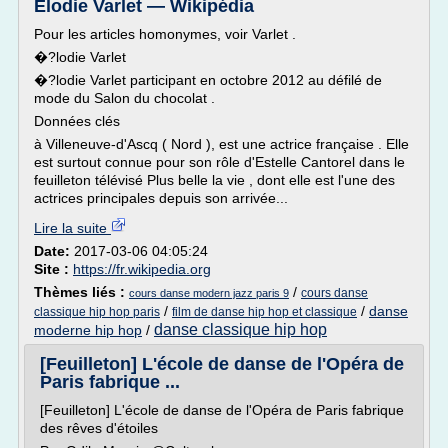
Élodie Varlet — Wikipédia
Pour les articles homonymes, voir Varlet .
�?lodie Varlet
�?lodie Varlet participant en octobre 2012 au défilé de
mode du Salon du chocolat .
Données clés
à Villeneuve-d'Ascq ( Nord ), est une actrice française . Elle
est surtout connue pour son rôle d'Estelle Cantorel dans le
feuilleton télévisé Plus belle la vie , dont elle est l'une des
actrices principales depuis son arrivée...
Lire la suite
Date:
2017-03-06 04:05:24
Site :
https://fr.wikipedia.org
Thèmes liés :
/
cours danse
cours danse modern jazz paris 9
/
/
danse
classique hip hop paris
film de danse hip hop et classique
danse classique hip hop
moderne hip hop
/
[Feuilleton] L'école de danse de l'Opéra de
Paris fabrique ...
[Feuilleton] L'école de danse de l'Opéra de Paris fabrique
des rêves d'étoiles