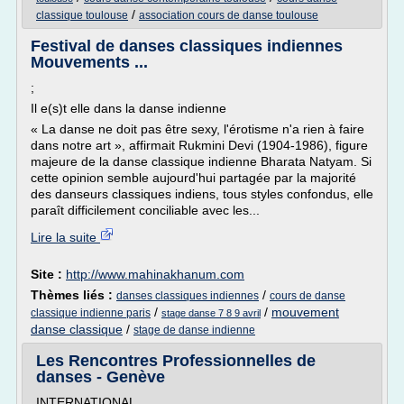
/
classique toulouse
association cours de danse toulouse
Festival de danses classiques indiennes
Mouvements ...
;
Il e(s)t elle dans la danse indienne
« La danse ne doit pas être sexy, l'érotisme n'a rien à faire
dans notre art », affirmait Rukmini Devi (1904-1986), figure
majeure de la danse classique indienne Bharata Natyam. Si
cette opinion semble aujourd'hui partagée par la majorité
des danseurs classiques indiens, tous styles confondus, elle
paraît difficilement conciliable avec les...
Lire la suite
Site :
http://www.mahinakhanum.com
Thèmes liés :
/
danses classiques indiennes
cours de danse
/
/
mouvement
classique indienne paris
stage danse 7 8 9 avril
danse classique
/
stage de danse indienne
Les Rencontres Professionnelles de
danses - Genève
INTERNATIONAL