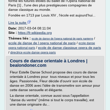
forme les futures étoiles du ballet de l'Opéra national de
Paris [1] , l'une des plus prestigieuses compagnies de
danse classique au monde.
Fondée en 1713 par Louis XIV , l'école est aujourd'hui...
Lire la suite
Date:
2017-03-04 08:11:04
Site :
https://fr.wikipedia.org
Thèmes liés :
/
ecole de danse de l'opera national de paris nanterre
ecole de danse de l opera national de paris
/
ecole danse
/
ecole de danse classique opera de paris
opera national paris
/
directrice ecole danse opera paris
Cours de danse orientale à Londres |
bealondoner.com
Fleur Estelle Danse School propose des cours de danse
orientale à Londres pour tous niveaux et pour tous les
âges. Passionnée, Fleur décide d'ouvrir son école de
danse en 2006 avec l'idée de transmettre son amour pour
cette danse sensuelle et élégante.
La danse orientale, connue aussi sous l'appellation
"danse du ventre" (même si tout le corps travaille), est
une danse originaire du...