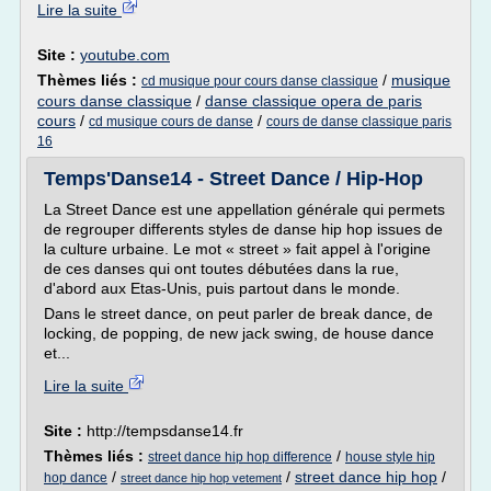
Lire la suite
Site :
youtube.com
Thèmes liés :
/
musique
cd musique pour cours danse classique
cours danse classique
/
danse classique opera de paris
cours
/
/
cd musique cours de danse
cours de danse classique paris
16
Temps'Danse14 - Street Dance / Hip-Hop
La Street Dance est une appellation générale qui permets
de regrouper differents styles de danse hip hop issues de
la culture urbaine. Le mot « street » fait appel à l'origine
de ces danses qui ont toutes débutées dans la rue,
d'abord aux Etas-Unis, puis partout dans le monde.
Dans le street dance, on peut parler de break dance, de
locking, de popping, de new jack swing, de house dance
et...
Lire la suite
Site :
http://tempsdanse14.fr
Thèmes liés :
/
street dance hip hop difference
house style hip
/
/
street dance hip hop
/
hop dance
street dance hip hop vetement