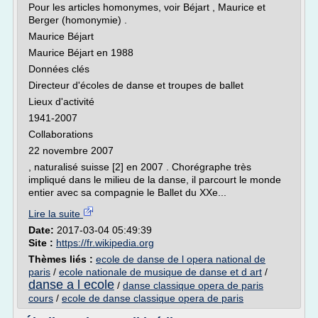
Pour les articles homonymes, voir Béjart , Maurice et
Berger (homonymie) .
Maurice Béjart
Maurice Béjart en 1988
Données clés
Directeur d'écoles de danse et troupes de ballet
Lieux d'activité
1941-2007
Collaborations
22 novembre 2007
, naturalisé suisse [2] en 2007 . Chorégraphe très
impliqué dans le milieu de la danse, il parcourt le monde
entier avec sa compagnie le Ballet du XXe...
Lire la suite
Date:
2017-03-04 05:49:39
Site :
https://fr.wikipedia.org
Thèmes liés :
ecole de danse de l opera national de
paris
/
ecole nationale de musique de danse et d art
/
danse a l ecole
/
danse classique opera de paris
cours
/
ecole de danse classique opera de paris