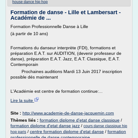
house dance hip hop
Formation de danse - Lille et Lambersart -
Académie de ...
Formation Professionnelle Danse à Lille
(à partir de 10 ans)
Formations du danseur interprète (FDI), formations et
préparation E.A.T. sur AUDITION, (devenir professeur de
danse), préparation E.A.T. Jazz, E.A.T. Classique, E.A.T.
Contemporain
Prochaines auditions Mardi 13 Juin 2017 inscription
possible dés maintenant
L'Académie est centre de formation continue:...
Lire la suite
Site :
http://www.academie-de-danse-jacquemin.com
Thèmes liés :
formation diplome d'etat danse classique
/
formation diplome d'etat danse jazz
/
cours danse classique hip
/
centre formation diplome d'etat danse
/
formation
hop paris
professionnelle de danse contemporaine