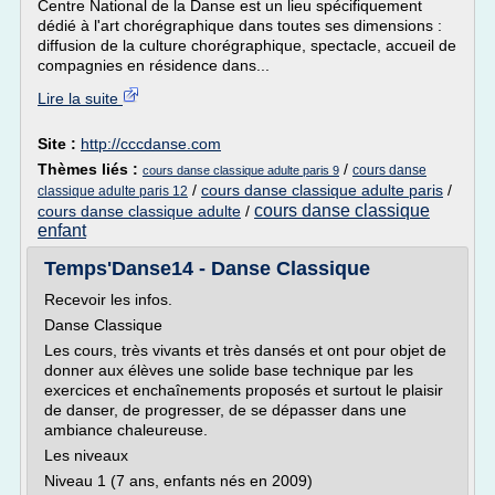
Centre National de la Danse est un lieu spécifiquement
dédié à l'art chorégraphique dans toutes ses dimensions :
diffusion de la culture chorégraphique, spectacle, accueil de
compagnies en résidence dans...
Lire la suite
Site :
http://cccdanse.com
Thèmes liés :
/
cours danse
cours danse classique adulte paris 9
/
cours danse classique adulte paris
/
classique adulte paris 12
cours danse classique
cours danse classique adulte
/
enfant
Temps'Danse14 - Danse Classique
Recevoir les infos.
Danse Classique
Les cours, très vivants et très dansés et ont pour objet de
donner aux élèves une solide base technique par les
exercices et enchaînements proposés et surtout le plaisir
de danser, de progresser, de se dépasser dans une
ambiance chaleureuse.
Les niveaux
Niveau 1 (7 ans, enfants nés en 2009)