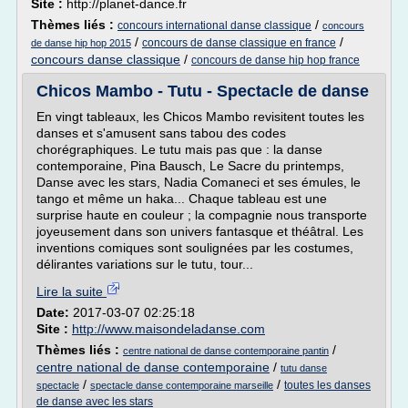
Site :
http://planet-dance.fr
Thèmes liés :
/
concours international danse classique
concours
/
/
concours de danse classique en france
de danse hip hop 2015
concours danse classique
/
concours de danse hip hop france
Chicos Mambo - Tutu - Spectacle de danse
En vingt tableaux, les Chicos Mambo revisitent toutes les
danses et s'amusent sans tabou des codes
chorégraphiques. Le tutu mais pas que : la danse
contemporaine, Pina Bausch, Le Sacre du printemps,
Danse avec les stars, Nadia Comaneci et ses émules, le
tango et même un haka... Chaque tableau est une
surprise haute en couleur ; la compagnie nous transporte
joyeusement dans son univers fantasque et théâtral. Les
inventions comiques sont soulignées par les costumes,
délirantes variations sur le tutu, tour...
Lire la suite
Date:
2017-03-07 02:25:18
Site :
http://www.maisondeladanse.com
Thèmes liés :
/
centre national de danse contemporaine pantin
centre national de danse contemporaine
/
tutu danse
/
/
toutes les danses
spectacle
spectacle danse contemporaine marseille
de danse avec les stars