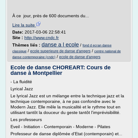
À ce jour, près de 600 documents du...
Lire la suite
Date:
2017-03-06 22:58:41
Site :
http://www.cndc.fr
danse a l ecole
Thèmes liés :
/
fond d ecran danse
/
/
ecole superieure de danse d'angers
classique
centre national de
/
ecole de danse d'angers
danse contemporaine (cndc)
Ecole de danse CHOREART: Cours de
danse à Montpellier
- La fluidité
Lyrical Jazz
Le lyrical Jazz est un mélange entre la technique jazz et la
technique contemporaine, à ne pas confondre avec le
Modern Jazz. Elle mêle la musicalité et le rythme tout en
utilisant tantôt la douceur du geste tantôt l'imprévisibilité.
Les professeurs
Eveil - Initiation - Contemporain - Moderne - Pilates
Professeur de danse diplômée d'Etat (contemporain) et...