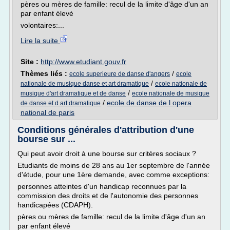
pères ou mères de famille: recul de la limite d'âge d'un an
par enfant élevé
volontaires:...
Lire la suite
Site :
http://www.etudiant.gouv.fr
Thèmes liés :
/
ecole superieure de danse d'angers
ecole
/
nationale de musique danse et art dramatique
ecole nationale de
/
musique d'art dramatique et de danse
ecole nationale de musique
/
ecole de danse de l opera
de danse et d art dramatique
national de paris
Conditions générales d'attribution d'une
bourse sur ...
Qui peut avoir droit à une bourse sur critères sociaux ?
Etudiants de moins de 28 ans au 1er septembre de l'année
d'étude, pour une 1ère demande, avec comme exceptions:
personnes atteintes d'un handicap reconnues par la
commission des droits et de l'autonomie des personnes
handicapées (CDAPH).
pères ou mères de famille: recul de la limite d'âge d'un an
par enfant élevé