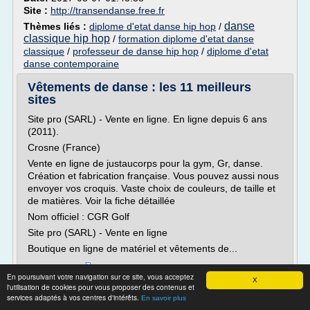
Site :
http://transendanse.free.fr
danse
Thèmes liés :
diplome d'etat danse hip hop
/
classique hip hop
/
formation diplome d'etat danse
classique
/
professeur de danse hip hop
/
diplome d'etat
danse contemporaine
Vêtements de danse : les 11 meilleurs
sites
Site pro (SARL) - Vente en ligne. En ligne depuis 6 ans
(2011).
Crosne (France)
Vente en ligne de justaucorps pour la gym, Gr, danse.
Création et fabrication française. Vous pouvez aussi nous
envoyer vos croquis. Vaste choix de couleurs, de taille et
de matières. Voir la fiche détaillée
Nom officiel : CGR Golf
Site pro (SARL) - Vente en ligne
Boutique en ligne de matériel et vêtements de...
Lire la suite
En poursuivant votre navigation sur ce site, vous acceptez
X
l'utilisation de cookies pour vous proposer des contenus et
services adaptés à vos centres d'intérêts.
Site :
http://www.webrankinfo.com
En savoir plus