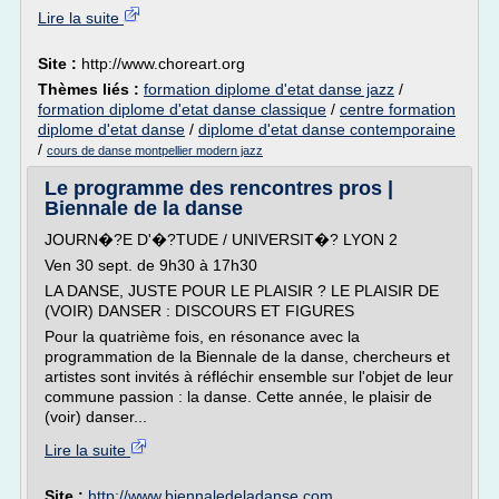
Lire la suite
Site :
http://www.choreart.org
Thèmes liés :
formation diplome d'etat danse jazz
/
formation diplome d'etat danse classique
/
centre formation
diplome d'etat danse
/
diplome d'etat danse contemporaine
/
cours de danse montpellier modern jazz
Le programme des rencontres pros |
Biennale de la danse
JOURN�?E D'�?TUDE / UNIVERSIT�? LYON 2
Ven 30 sept. de 9h30 à 17h30
LA DANSE, JUSTE POUR LE PLAISIR ? LE PLAISIR DE
(VOIR) DANSER : DISCOURS ET FIGURES
Pour la quatrième fois, en résonance avec la
programmation de la Biennale de la danse, chercheurs et
artistes sont invités à réfléchir ensemble sur l'objet de leur
commune passion : la danse. Cette année, le plaisir de
(voir) danser...
Lire la suite
Site :
http://www.biennaledeladanse.com