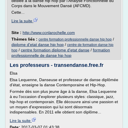
dédiée à la danse hip hop par l'Analyse Fonctionnelle du
Corps dans le Mouvement Dansé (AFCMD).
Cette...
Lire la suite
Site :
http://www.ccnlarochelle.com
Thèmes liés :
/
centre formation professionnelle danse hip hop
diplome d'etat danse hip hop
/
centre de formation danse hip
/
centre formation diplome d'etat danse
/
formation
hop
professionnelle de danse hip hop
Les professeurs - transendanse.free.fr
Elsa
Elsa Lequenne, Danseuse et professeur de danse diplômée
d'état, enseigne la danse Contemporaine et Hip-Hop.
Formée dès son plus jeune âge à la danse, Elsa Lequenne
à eu l'occasion d'explorer plusieurs styles: classique, jazz,
hip-hop et contemporain. Elle découvre ainsi une passion et
un moyen d'expression qui lui sont désormais
indispensables. En 2011 elle obtient son diplôme...
Lire la suite
Date:
2017-03-07 01:43:38