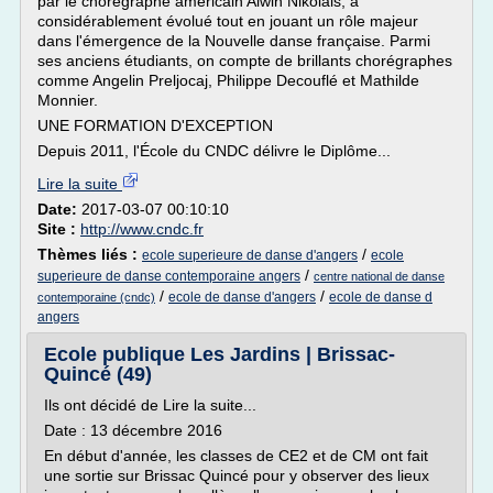
par le chorégraphe américain Alwin Nikolais, a
considérablement évolué tout en jouant un rôle majeur
dans l'émergence de la Nouvelle danse française. Parmi
ses anciens étudiants, on compte de brillants chorégraphes
comme Angelin Preljocaj, Philippe Decouflé et Mathilde
Monnier.
UNE FORMATION D'EXCEPTION
Depuis 2011, l'École du CNDC délivre le Diplôme...
Lire la suite
Date:
2017-03-07 00:10:10
Site :
http://www.cndc.fr
Thèmes liés :
/
ecole superieure de danse d'angers
ecole
/
superieure de danse contemporaine angers
centre national de danse
/
/
ecole de danse d'angers
ecole de danse d
contemporaine (cndc)
angers
Ecole publique Les Jardins | Brissac-
Quincé (49)
Ils ont décidé de Lire la suite...
Date : 13 décembre 2016
En début d'année, les classes de CE2 et de CM ont fait
une sortie sur Brissac Quincé pour y observer des lieux