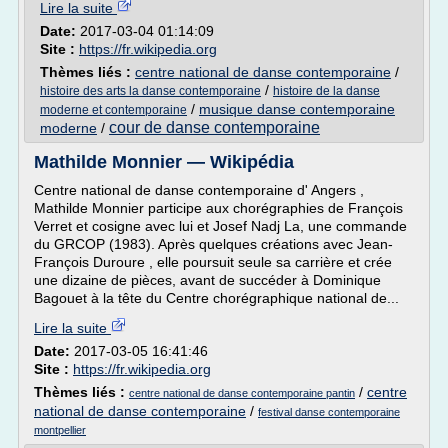
Lire la suite
Date:
2017-03-04 01:14:09
Site :
https://fr.wikipedia.org
Thèmes liés :
centre national de danse contemporaine
/
/
histoire des arts la danse contemporaine
histoire de la danse
/
musique danse contemporaine
moderne et contemporaine
cour de danse contemporaine
moderne
/
Mathilde Monnier — Wikipédia
Centre national de danse contemporaine d' Angers ,
Mathilde Monnier participe aux chorégraphies de François
Verret et cosigne avec lui et Josef Nadj La, une commande
du GRCOP (1983). Après quelques créations avec Jean-
François Duroure , elle poursuit seule sa carrière et crée
une dizaine de pièces, avant de succéder à Dominique
Bagouet à la tête du Centre chorégraphique national de...
Lire la suite
Date:
2017-03-05 16:41:46
Site :
https://fr.wikipedia.org
Thèmes liés :
/
centre
centre national de danse contemporaine pantin
national de danse contemporaine
/
festival danse contemporaine
montpellier