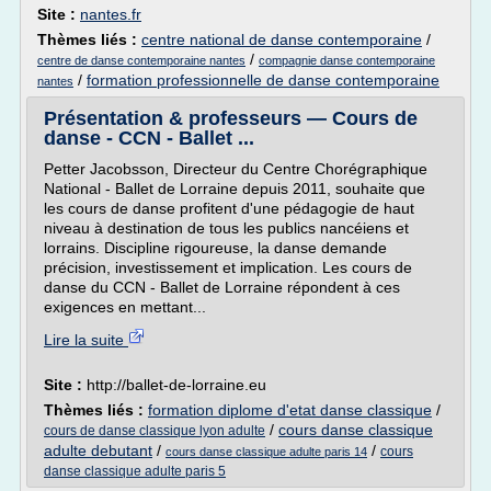
Site :
nantes.fr
Thèmes liés :
centre national de danse contemporaine
/
/
centre de danse contemporaine nantes
compagnie danse contemporaine
/
formation professionnelle de danse contemporaine
nantes
Présentation & professeurs — Cours de
danse - CCN - Ballet ...
Petter Jacobsson, Directeur du Centre Chorégraphique
National - Ballet de Lorraine depuis 2011, souhaite que
les cours de danse profitent d'une pédagogie de haut
niveau à destination de tous les publics nancéiens et
lorrains. Discipline rigoureuse, la danse demande
précision, investissement et implication. Les cours de
danse du CCN - Ballet de Lorraine répondent à ces
exigences en mettant...
Lire la suite
Site :
http://ballet-de-lorraine.eu
Thèmes liés :
formation diplome d'etat danse classique
/
/
cours danse classique
cours de danse classique lyon adulte
adulte debutant
/
/
cours
cours danse classique adulte paris 14
danse classique adulte paris 5