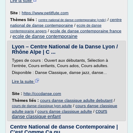
Lire la suite
Site :
https://www.petitfute.com
Thèmes liés :
/
centre
centre national de danse contemporaine (cndc)
national de danse contemporaine
/
ecole de danse
/
ecole de danse contemporaine france
contemporaine angers
ecole de danse contemporaine
/
Lyon – Centre National de la Danse Lyon /
Rhône Alpe | C ...
Types de cours : Ouvert aux débutants, Sélection à
l'entrée, Cours enfants, Cours ados, Cours adultes.
Disponible : Danse Classique, danse jazz, danse...
Lire la suite
Site :
http://cccdanse.com
Thèmes liés :
cours danse classique adulte debutant
/
/
cours danse classique
cours de danse classique lyon adulte
cours
adulte paris
/
cours danse classique adulte
/
danse classique enfant
Centre National de danse Contemporaine |
C'est Comme Ca qu ...