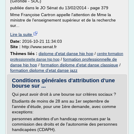
(Gironde - SOC)
publiée dans le JO Sénat du 13/02/2014 - page 379
Mme Françoise Cartron appelle l'attention de Mme la
ministre de l'enseignement supérieur et de la recherche
sur...
Lire la suite
Date:
2016-10-21 11:34:03
Site :
http://www.senat.fr
Thèmes liés :
diplome d'etat danse hip hop
/
centre formation
/
formation professionnelle de
professionnelle danse hip hop
danse hip hop
/
formation diplome d'etat danse classique
/
formation diplome d'etat danse jazz
Conditions générales d'attribution d'une
bourse sur ...
Qui peut avoir droit à une bourse sur critères sociaux ?
Etudiants de moins de 28 ans au 1er septembre de
l'année d'étude, pour une 1ère demande, avec comme
exceptions:
personnes atteintes d'un handicap reconnues par la
commission des droits et de l'autonomie des personnes
handicapées (CDAPH).