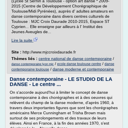
(Lycée St Sernin à Toulouse - option art danse * 2009-
2015 (Centre de Développement Chorégraphique de
Toulouse/Midi Pyrénées), auprès d' adultes amateurs en
danse contemporaine dans divers centres culturels de
Toulouse : MJC Croix Daurade 2010-2015, Espace ST
Cyprien... Elle enseigne par ailleurs à l' Institut des
Jeunes Aveugles de...
Lire la suite
Site :
http://www.mjccroixdaurade.fr
Thèmes liés :
centre national de danse contemporaine
/
/
/
ecole danse toulouse centre
danse
danse contemporaine lyon mjc
/
danse moderne et contemporaine
contemporaine toulouse
Danse contemporaine - LE STUDIO DE LA
DANSE - Le centre ...
On s'accorde aujourd'hui à limiter le concept de danse
contemporaine à des chorégraphes et à des oeuvres qui
relèvent du champ de la danse moderne, d'après 1960, à
travers deux importantes figures que sont les chorégraphes
américains Merce Cunningham et Trisha Brown mais
surtout de ses prolongements et des travaux de leurs
élèves. Ainsi en France, à la fin des années 1970, s'est