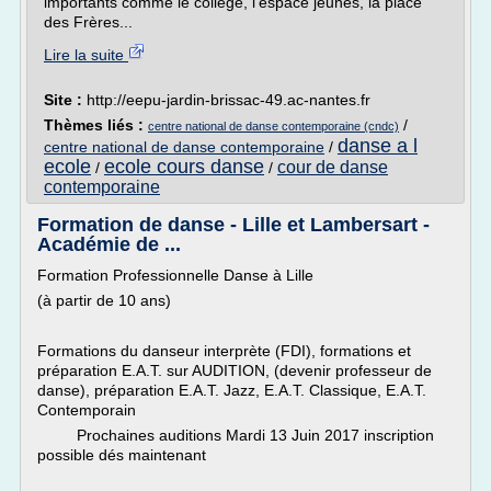
importants comme le collège, l'espace jeunes, la place
des Frères...
Lire la suite
Site :
http://eepu-jardin-brissac-49.ac-nantes.fr
Thèmes liés :
/
centre national de danse contemporaine (cndc)
danse a l
centre national de danse contemporaine
/
ecole
ecole cours danse
cour de danse
/
/
contemporaine
Formation de danse - Lille et Lambersart -
Académie de ...
Formation Professionnelle Danse à Lille
(à partir de 10 ans)
Formations du danseur interprète (FDI), formations et
préparation E.A.T. sur AUDITION, (devenir professeur de
danse), préparation E.A.T. Jazz, E.A.T. Classique, E.A.T.
Contemporain
Prochaines auditions Mardi 13 Juin 2017 inscription
possible dés maintenant