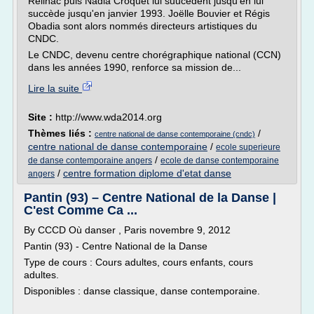
Reilhac puis Nadia Croquet lui suucèdent jusqu'en lui
succède jusqu'en janvier 1993. Joëlle Bouvier et Régis
Obadia sont alors nommés directeurs artistiques du
CNDC.
Le CNDC, devenu centre chorégraphique national (CCN)
dans les années 1990, renforce sa mission de...
Lire la suite
Site :
http://www.wda2014.org
Thèmes liés :
/
centre national de danse contemporaine (cndc)
centre national de danse contemporaine
/
ecole superieure
/
de danse contemporaine angers
ecole de danse contemporaine
/
centre formation diplome d'etat danse
angers
Pantin (93) – Centre National de la Danse |
C'est Comme Ca ...
By CCCD Où danser , Paris novembre 9, 2012
Pantin (93) - Centre National de la Danse
Type de cours : Cours adultes, cours enfants, cours
adultes.
Disponibles : danse classique, danse contemporaine.