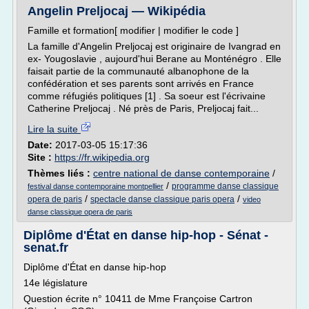
Angelin Preljocaj — Wikipédia
Famille et formation[ modifier | modifier le code ]
La famille d'Angelin Preljocaj est originaire de Ivangrad en
ex- Yougoslavie , aujourd'hui Berane au Monténégro . Elle
faisait partie de la communauté albanophone de la
confédération et ses parents sont arrivés en France
comme réfugiés politiques [1] . Sa soeur est l'écrivaine
Catherine Preljocaj . Né près de Paris, Preljocaj fait...
Lire la suite
Date:
2017-03-05 15:17:36
Site :
https://fr.wikipedia.org
Thèmes liés :
centre national de danse contemporaine
/
/
programme danse classique
festival danse contemporaine montpellier
/
/
opera de paris
spectacle danse classique paris opera
video
danse classique opera de paris
Diplôme d'État en danse hip-hop - Sénat -
senat.fr
Diplôme d'État en danse hip-hop
14e législature
Question écrite n° 10411 de Mme Françoise Cartron