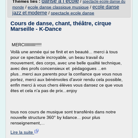
danse a l ecole
Thèmes liés :
/
spectacle ecole danse du
ecole danse
/
ecole danse classique musique
/
monde
jazz et moderne
/
spectacle ecole danse
Cours de danse, chant, théâtre, cirque
Marseille - K-Dance
MERCIIIIIIIII!!!!!
Voilà une année qui se finit et en beauté... merci à tous
pour ce spectacle incroyable, un beau travail du
mouvement, des corps, avec une belle qualité technique,
avec des profs concensieux et pédagogues ...en
plus...merci aux parents pour la confiance que vous nous
portez, merci aux bénénvoles d'avoir rendu cela possible,
enfin merci à vous chers élèves vous dansez ce que vous
êtes et cela n'a pas de prix...enjoy
tous nos cours de musique sont transférés dans notre
nouvelle structure 360° by kdance... pour plus
renseignement,...
Lire la suite