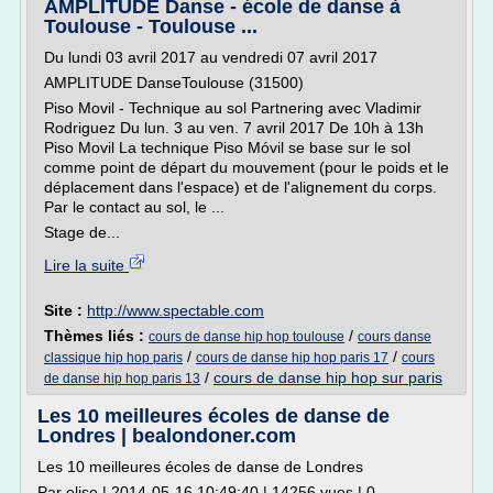
AMPLITUDE Danse - école de danse à
Toulouse - Toulouse ...
Du lundi 03 avril 2017 au vendredi 07 avril 2017
AMPLITUDE DanseToulouse (31500)
Piso Movil - Technique au sol Partnering avec Vladimir
Rodriguez Du lun. 3 au ven. 7 avril 2017 De 10h à 13h
Piso Movil La technique Piso Móvil se base sur le sol
comme point de départ du mouvement (pour le poids et le
déplacement dans l'espace) et de l'alignement du corps.
Par le contact au sol, le ...
Stage de...
Lire la suite
Site :
http://www.spectable.com
Thèmes liés :
/
cours de danse hip hop toulouse
cours danse
/
/
classique hip hop paris
cours de danse hip hop paris 17
cours
/
cours de danse hip hop sur paris
de danse hip hop paris 13
Les 10 meilleures écoles de danse de
Londres | bealondoner.com
Les 10 meilleures écoles de danse de Londres
Par elise | 2014-05-16 10:49:40 | 14256 vues | 0