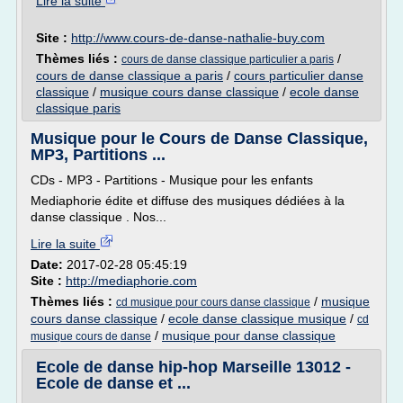
Lire la suite
Site :
http://www.cours-de-danse-nathalie-buy.com
Thèmes liés :
/
cours de danse classique particulier a paris
cours de danse classique a paris
/
cours particulier danse
classique
/
musique cours danse classique
/
ecole danse
classique paris
Musique pour le Cours de Danse Classique,
MP3, Partitions ...
CDs - MP3 - Partitions - Musique pour les enfants
Mediaphorie édite et diffuse des musiques dédiées à la
danse classique . Nos...
Lire la suite
Date:
2017-02-28 05:45:19
Site :
http://mediaphorie.com
Thèmes liés :
/
musique
cd musique pour cours danse classique
cours danse classique
/
ecole danse classique musique
/
cd
/
musique pour danse classique
musique cours de danse
Ecole de danse hip-hop Marseille 13012 -
Ecole de danse et ...