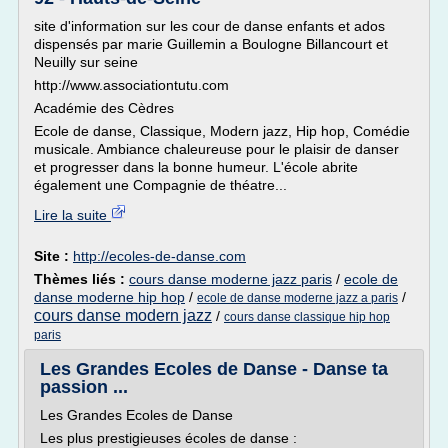
site d'information sur les cour de danse enfants et ados
dispensés par marie Guillemin a Boulogne Billancourt et
Neuilly sur seine
http://www.associationtutu.com
Académie des Cèdres
Ecole de danse, Classique, Modern jazz, Hip hop, Comédie
musicale. Ambiance chaleureuse pour le plaisir de danser
et progresser dans la bonne humeur. L'école abrite
également une Compagnie de théatre...
Lire la suite
Site :
http://ecoles-de-danse.com
Thèmes liés :
cours danse moderne jazz paris
/
ecole de
danse moderne hip hop
/
/
ecole de danse moderne jazz a paris
cours danse modern jazz
/
cours danse classique hip hop
paris
Les Grandes Ecoles de Danse - Danse ta
passion ...
Les Grandes Ecoles de Danse
Les plus prestigieuses écoles de danse :