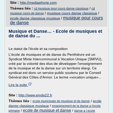
Site :
http://mediaphorie.com
Thèmes liés :
/
cd musique pour cours danse classique
cd
/
musique cours danse classique
/
musique cours de danse
musique pour cours
ecole danse classique musique
/
de danse
Musique et Danse… - Ecole de musiques et
de danse du ...
Le statut de l'école et sa composition
L'école de musiques et de danse du Penthièvre est un
Syndicat Mixte Intercommunal à Vocation Unique (SMIVU),
créé par la volonté des élus de développer l'enseignement
de la musique et de la danse sur un territoire élargi. Ce
syndicat est donc un service public soutenu par le Conseil
Général des Côtes d'Armor. Le terme «vocation unique»...
Lire la suite
Site :
http://www.emdp22.fr
Thèmes liés :
/
ecole
ecole municipale de musique et de danse
danse classique musique
/
enseignement de la danse a l'ecole
ecole de musique et danse
/
/
primaire
danse a l ecole