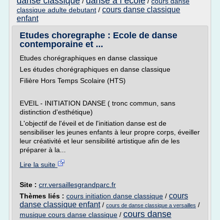
danse classique
danse a l ecole
/
/
cours danse
cours danse classique
classique adulte debutant
/
enfant
Etudes choregraphe : Ecole de danse
contemporaine et ...
Etudes chorégraphiques en danse classique
Les études chorégraphiques en danse classique
Filière Hors Temps Scolaire (HTS)
EVEIL - INITIATION DANSE ( tronc commun, sans
distinction d'esthétique)
L'objectif de l'éveil et de l'initiation danse est de
sensibiliser les jeunes enfants à leur propre corps, éveiller
leur créativité et leur sensibilité artistique afin de les
préparer à la...
Lire la suite
Site :
crr.versaillesgrandparc.fr
cours
Thèmes liés :
cours initiation danse classique
/
danse classique enfant
/
/
cours de danse classique a versailles
cours danse
musique cours danse classique
/