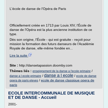
L'école de danse de l'Opéra de Paris
Officiellement créée en 1713 par Louis XIV, l'École de
danse de l'Opéra est la plus ancienne institution de ce
type.
Dès son origine, l'École - qui est gratuite - reçoit pour
mission la formation des futurs danseurs de l'Académie
Royale de danse, elle-même fondée en...
Lire la suite
Site :
http://dansetapassion.doomby.com
Thèmes liés :
/
enseignement de la danse a l'ecole primaire
danse a l ecole
/
/
danse a l ecole primaire
ecole de danse
/
ecole de danse classique opera de
opera de paris eleves
paris
ECOLE INTERCOMMUNALE DE MUSIQUE
ET DE DANSE - Accueil
2001-