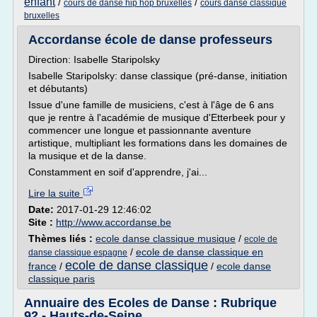
enfant
/
/
cours de danse hip hop bruxelles
cours danse classique
bruxelles
Accordanse école de danse professeurs
Direction: Isabelle Staripolsky
Isabelle Staripolsky: danse classique (pré-danse, initiation
et débutants)
Issue d'une famille de musiciens, c'est à l'âge de 6 ans
que je rentre à l'académie de musique d'Etterbeek pour y
commencer une longue et passionnante aventure
artistique, multipliant les formations dans les domaines de
la musique et de la danse.
Constamment en soif d'apprendre, j'ai...
Lire la suite
Date:
2017-01-29 12:46:02
Site :
http://www.accordanse.be
Thèmes liés :
ecole danse classique musique
/
ecole de
/
ecole de danse classique en
danse classique espagne
ecole de danse classique
france
/
/
ecole danse
classique paris
Annuaire des Ecoles de Danse : Rubrique
92 - Hauts-de-Seine