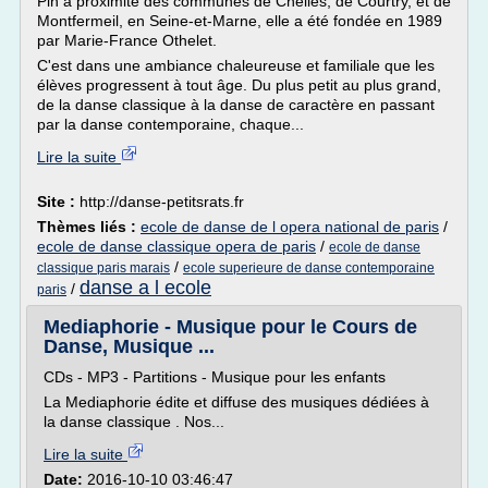
Pin à proximité des communes de Chelles, de Courtry, et de
Montfermeil, en Seine-et-Marne, elle a été fondée en 1989
par Marie-France Othelet.
C'est dans une ambiance chaleureuse et familiale que les
élèves progressent à tout âge. Du plus petit au plus grand,
de la danse classique à la danse de caractère en passant
par la danse contemporaine, chaque...
Lire la suite
Site :
http://danse-petitsrats.fr
Thèmes liés :
ecole de danse de l opera national de paris
/
ecole de danse classique opera de paris
/
ecole de danse
/
classique paris marais
ecole superieure de danse contemporaine
danse a l ecole
/
paris
Mediaphorie - Musique pour le Cours de
Danse, Musique ...
CDs - MP3 - Partitions - Musique pour les enfants
La Mediaphorie édite et diffuse des musiques dédiées à
la danse classique . Nos...
Lire la suite
Date:
2016-10-10 03:46:47