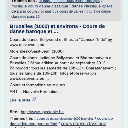
Thèmes liés :
/
cd musique pour cours danse classique
musique cours danse classique
/
danse classique opera
de paris cours
/
/
cd musique cours de danse
cours de danse
classique paris 16
Bruxelles (1000) et environs - Cours de
danse baroque et ...
Cours de danse Bollywood et Bharata "Dansez l'Inde" by
www.desievents.eu
Molenbeek-Saint-Jean (1080)
Cours de danse indienne Bollywood et Bharatanatyam à
Bruxelles ( 2éme édition )à partir de septembre 2012
Bollywood ; tous les samedis de 10h-12h. Bharatanatyam ;
tous les lundis de 18h-19h. Infos et Réservation
www.desievents.eu ...
Cours et formations artistiques
ART-T, Nouvelle Formation...
Lire la suite
Site :
http://www.spectable.be
Thèmes liés :
/
cours de
cours de danse classique 1000 bruxelles
cours danse classique
danse hip hop pour enfant
/