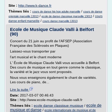
Site :
http://www.k-dance.fr
Thèmes liés :
/
cours de danse hip hop adulte marseille
cours de danse
/
/
cours
orientale marseille 13013
ecole de danse classique marseille 13013
/
danse enfant marseille
cours danse marseille 13013
Ecole de Musique Claude Valli à Belfort
(90)
Concert du 21 juin au profit de l'AFSEP (Association
Française des Sclérosés en Plaques)
Laissez-vous transporter par
l'art musical et le chant moderne
L' École de Musique Claude Valli vous accueille à Belfort.
Des cours de musique en tout genre comme le classique,
la variété et le jazz vous sont proposés.
Nous vous enseignons également le chant de variétés.
Les cours de piano, de...
Lire la suite
Date:
2017-03-07 00:46:43
Site :
http://www.ecole-musique-claude-valli.fr
ecole de
Thèmes liés :
ecole danse classique musique
/
musique et danse
/
ecole internationale de musique et de