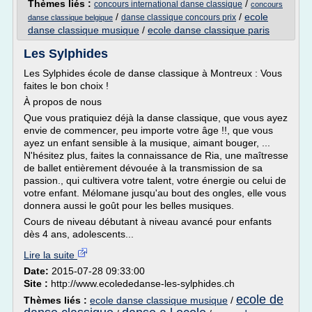
Thèmes liés :
/
concours international danse classique
concours
/
/
ecole
danse classique concours prix
danse classique belgique
danse classique musique
/
ecole danse classique paris
Les Sylphides
Les Sylphides école de danse classique à Montreux : Vous
faites le bon choix !
À propos de nous
Que vous pratiquiez déjà la danse classique, que vous ayez
envie de commencer, peu importe votre âge !!, que vous
ayez un enfant sensible à la musique, aimant bouger, ...
N'hésitez plus, faites la connaissance de Ria, une maîtresse
de ballet entièrement dévouée à la transmission de sa
passion., qui cultivera votre talent, votre énergie ou celui de
votre enfant. Mélomane jusqu'au bout des ongles, elle vous
donnera aussi le goût pour les belles musiques.
Cours de niveau débutant à niveau avancé pour enfants
dès 4 ans, adolescents...
Lire la suite
Date:
2015-07-28 09:33:00
Site :
http://www.ecolededanse-les-sylphides.ch
ecole de
Thèmes liés :
ecole danse classique musique
/