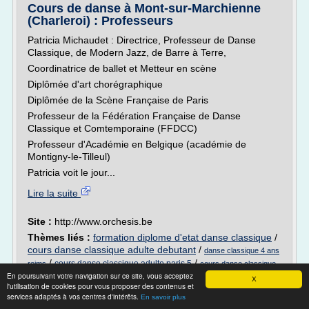
Cours de danse à Mont-sur-Marchienne
(Charleroi) : Professeurs
Patricia Michaudet : Directrice, Professeur de Danse
Classique, de Modern Jazz, de Barre à Terre,
Coordinatrice de ballet et Metteur en scène
Diplômée d'art chorégraphique
Diplômée de la Scène Française de Paris
Professeur de la Fédération Française de Danse
Classique et Comtemporaine (FFDCC)
Professeur d'Académie en Belgique (académie de
Montigny-le-Tilleul)
Patricia voit le jour...
Lire la suite
Site :
http://www.orchesis.be
Thèmes liés :
formation diplome d'etat danse classique
/
cours danse classique adulte debutant
/
danse classique 4 ans
/
/
cours danse classique adulte paris 5
reims
cours danse classique
En poursuivant votre navigation sur ce site, vous acceptez
adulte paris 17
X
l'utilisation de cookies pour vous proposer des contenus et
services adaptés à vos centres d'intérêts.
Présentation & professeurs — Cours de
En savoir plus