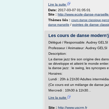
Lire la suite
Date:
2017-03-07 01:05:01
Site :
http://www.ecole-danse-marseill
Thèmes liés :
cours danse classique garc
/
pointes de danse class
danse marseille
Les cours de danse modern'j
Délégué / Responsable: Audrey GELSI 
Professeur / Animateur: Audrey GELSI
Description:
La danse jazz tire son origine des dans
se développe et atteint le monde entie
la danse jazz : le swing, les syncopes e
Horaires:
Lundi : 20h à 21h30 Adultes intermédiair
(Ce cours est un mélange de danse jaz
Mercredi : 10h30 à 11h30...
Lire la suite
Site :
http://www.uscrm.fr