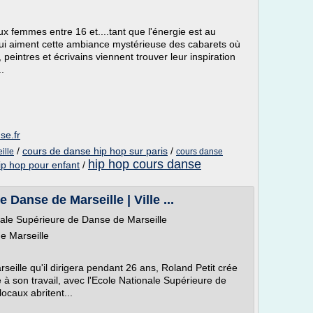
x femmes entre 16 et....tant que l'énergie est au
ui aiment cette ambiance mystérieuse des cabarets où
 peintres et écrivains viennent trouver leur inspiration
.
se.fr
/
cours de danse hip hop sur paris
/
ille
cours danse
hip hop cours danse
ip hop pour enfant
/
Danse de Marseille | Ville ...
ale Supérieure de Danse de Marseille
e Marseille
rseille qu'il dirigera pendant 26 ans, Roland Petit crée
 son travail, avec l'Ecole Nationale Supérieure de
ocaux abritent...