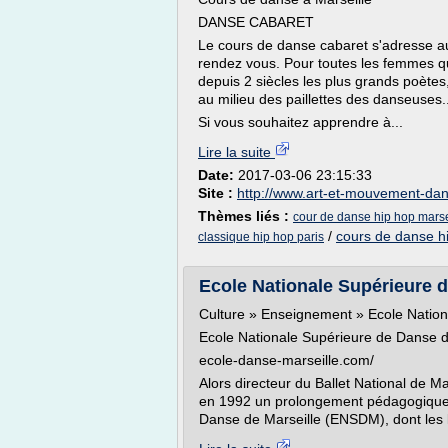
DANSE CABARET
Le cours de danse cabaret s'adresse au
rendez vous. Pour toutes les femmes q
depuis 2 siècles les plus grands poètes,
au milieu des paillettes des danseuses..
Si vous souhaitez apprendre à...
Lire la suite
Date:
2017-03-06 23:15:33
Site :
http://www.art-et-mouvement-dan
Thèmes liés :
cour de danse hip hop marse
/
cours de danse h
classique hip hop paris
Ecole Nationale Supérieure de 
Culture » Enseignement » Ecole Nation
Ecole Nationale Supérieure de Danse d
ecole-danse-marseille.com/
Alors directeur du Ballet National de Ma
en 1992 un prolongement pédagogique à
Danse de Marseille (ENSDM), dont les l