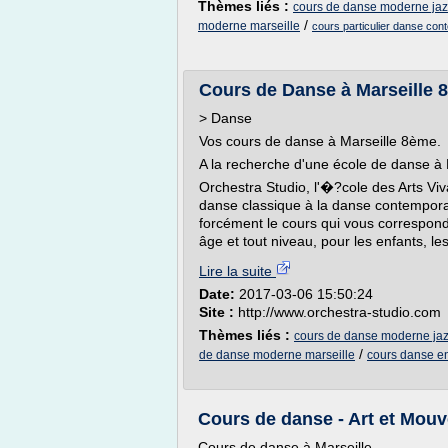
Thèmes liés :
cours de danse moderne jaz
/
moderne marseille
cours particulier danse con
Cours de Danse à Marseille 8
> Danse
Vos cours de danse à Marseille 8ème.
A la recherche d'une école de danse à M
Orchestra Studio, l'�?cole des Arts Viv
danse classique à la danse contempora
forcément le cours qui vous correspond
âge et tout niveau, pour les enfants, les
Lire la suite
Date:
2017-03-06 15:50:24
Site :
http://www.orchestra-studio.com
Thèmes liés :
cours de danse moderne jaz
/
de danse moderne marseille
cours danse en
Cours de danse - Art et Mouv
Cours de danse à Marseille