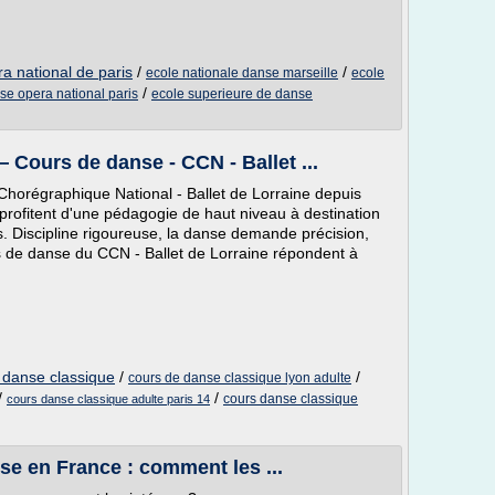
a national de paris
/
/
ecole nationale danse marseille
ecole
/
se opera national paris
ecole superieure de danse
 Cours de danse - CCN - Ballet ...
Chorégraphique National - Ballet de Lorraine depuis
profitent d'une pédagogie de haut niveau à destination
ns. Discipline rigoureuse, la danse demande précision,
rs de danse du CCN - Ballet de Lorraine répondent à
t danse classique
/
/
cours de danse classique lyon adulte
/
/
cours danse classique
cours danse classique adulte paris 14
se en France : comment les ...