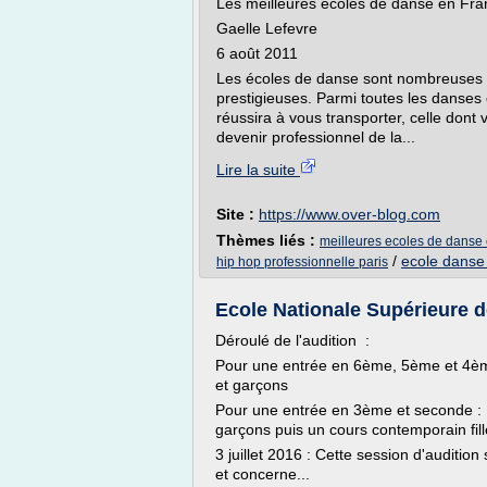
Les meilleures écoles de danse en Fra
Gaelle Lefevre
6 août 2011
Les écoles de danse sont nombreuses en
prestigieuses. Parmi toutes les danses 
réussira à vous transporter, celle dont
devenir professionnel de la...
Lire la suite
Site :
https://www.over-blog.com
Thèmes liés :
meilleures ecoles de danse 
/
ecole danse
hip hop professionnelle paris
Ecole Nationale Supérieure d
Déroulé de l'audition :
Pour une entrée en 6ème, 5ème et 4ème 
et garçons
Pour une entrée en 3ème et seconde : Un
garçons puis un cours contemporain fill
3 juillet 2016 : Cette session d'auditio
et concerne...