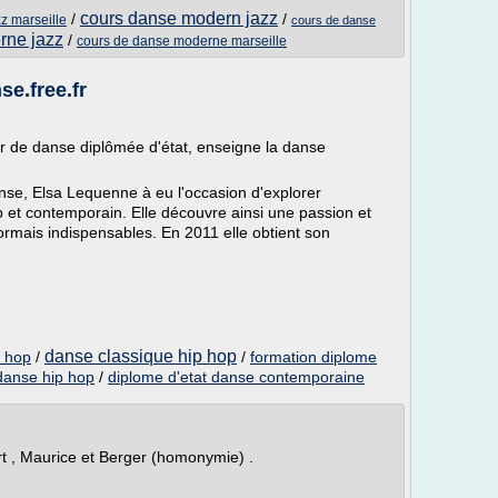
cours danse modern jazz
/
/
z marseille
cours de danse
rne jazz
/
cours de danse moderne marseille
se.free.fr
 de danse diplômée d'état, enseigne la danse
se, Elsa Lequenne à eu l'occasion d'explorer
op et contemporain. Elle découvre ainsi une passion et
ormais indispensables. En 2011 elle obtient son
danse classique hip hop
p hop
/
/
formation diplome
danse hip hop
/
diplome d'etat danse contemporaine
rt , Maurice et Berger (homonymie) .