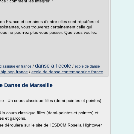
nce : comment les intégrer ?
 France et certaines d'entre elles sont réputées et
existantes, vous trouverez certainement celle qui
 vous ne pourrez plus vous passer. Que vous vouliez
danse a l ecole
/
/
classique en france
ecole de danse
 hip hop france
/
ecole de danse contemporaine france
e Danse de Marseille
: Un cours classique filles (demi-pointes et pointes)
 cours classique filles (demi-pointes et pointes) et
es et garçons.
n se déroulera sur le site de l'ESDCM Rosella Hightower