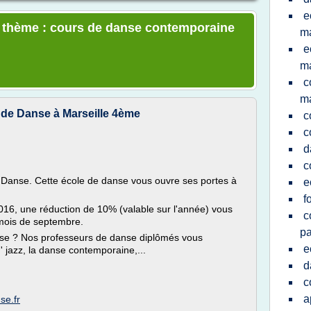
e
le thème : cours de danse contemporaine
ma
e
ma
c
ma
 de Danse à Marseille 4ème
c
c
d
c
Danse. Cette école de danse vous ouvre ses portes à
e
f
16, une réduction de 10% (valable sur l'année) vous
c
 mois de septembre.
pa
nse ? Nos professeurs de danse diplômés vous
e
 jazz, la danse contemporaine,...
d
c
a
se.fr