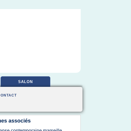
SALON
CONTACT
es associés
anse contemporaine marseille