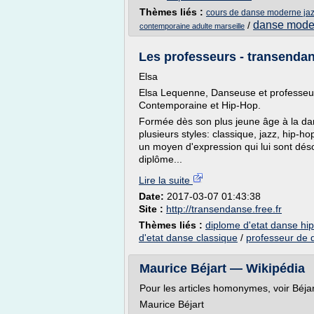
Thèmes liés :
cours de danse moderne jaz
danse mode
/
contemporaine adulte marseille
Les professeurs - transendan
Elsa
Elsa Lequenne, Danseuse et professeur
Contemporaine et Hip-Hop.
Formée dès son plus jeune âge à la dan
plusieurs styles: classique, jazz, hip-h
un moyen d'expression qui lui sont dés
diplôme...
Lire la suite
Date:
2017-03-07 01:43:38
Site :
http://transendanse.free.fr
Thèmes liés :
diplome d'etat danse hi
d'etat danse classique
/
professeur de 
Maurice Béjart — Wikipédia
Pour les articles homonymes, voir Béja
Maurice Béjart