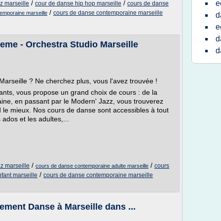
/
/
e
z marseille
cour de danse hip hop marseille
cours de danse
/
cours de danse contemporaine marseille
temporaine marseille
d
e
d
eme - Orchestra Studio Marseille
d
arseille ? Ne cherchez plus, vous l'avez trouvée !
ants, vous propose un grand choix de cours : de la
ine, en passant par le Modern' Jazz, vous trouverez
 le mieux. Nos cours de danse sont accessibles à tout
 ados et les adultes,...
/
/
z marseille
cours
cours de danse contemporaine adulte marseille
/
fant marseille
cours de danse contemporaine marseille
ement Danse à Marseille dans ...