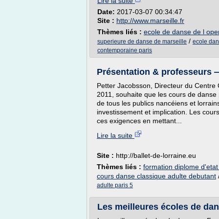
Lire la suite
Date:
2017-03-07 00:34:47
Site :
http://www.marseille.fr
Thèmes liés :
ecole de danse de l oper
/
superieure de danse de marseille
ecole dan
contemporaine paris
Présentation & professeurs —
Petter Jacobsson, Directeur du Centre 
2011, souhaite que les cours de danse 
de tous les publics nancéiens et lorrai
investissement et implication. Les cou
ces exigences en mettant...
Lire la suite
Site :
http://ballet-de-lorraine.eu
Thèmes liés :
formation diplome d'eta
cours danse classique adulte debutant
adulte paris 5
Les meilleures écoles de dan