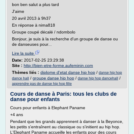
bon ben salut a plus tard
J'aime
20 avril 2013 à 9h37
En réponse à nima818
Groupe coupé décalé / ndombolo
Bonjour, je suis à la recherche d'un groupe de danse ou
de danseuses pour...
Lire la suite
Date:
2017-02-25 23:29:38
Site :
http://bien-etre-forme.aufeminin.com
Thèmes liés :
diplome d'etat danse hip hop
/
danse hip hop
/
groupe danse hip hop
/
/
dance hall
danse hip hop dancehall
apprendre pas de danse hip hop fille
Cours de danse à Paris: tous les clubs de
danse pour enfants
Cours pour enfants à Elephant Paname
+4 ans
Pendant que les grands apprennent à danser à la Beyonce,
les petits s'entraînent au classique ou s'initient au hip hop.
L'Elephant Paname accueille les enfants pour des cours