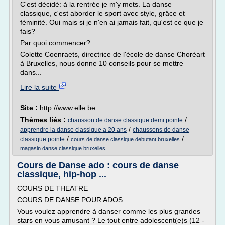
C'est décidé: à la rentrée je m'y mets. La danse
classique, c'est aborder le sport avec style, grâce et
féminité. Oui mais si je n'en ai jamais fait, qu'est ce que je
fais?
Par quoi commencer?
Colette Coenraets, directrice de l'école de danse Choréart
à Bruxelles, nous donne 10 conseils pour se mettre
dans...
Lire la suite
Site :
http://www.elle.be
Thèmes liés :
/
chausson de danse classique demi pointe
/
apprendre la danse classique a 20 ans
chaussons de danse
/
/
classique pointe
cours de danse classique debutant bruxelles
magasin danse classique bruxelles
Cours de Danse ado : cours de danse
classique, hip-hop ...
COURS DE THEATRE
COURS DE DANSE POUR ADOS
Vous voulez apprendre à danser comme les plus grandes
stars en vous amusant ? Le tout entre adolescent(e)s (12 -