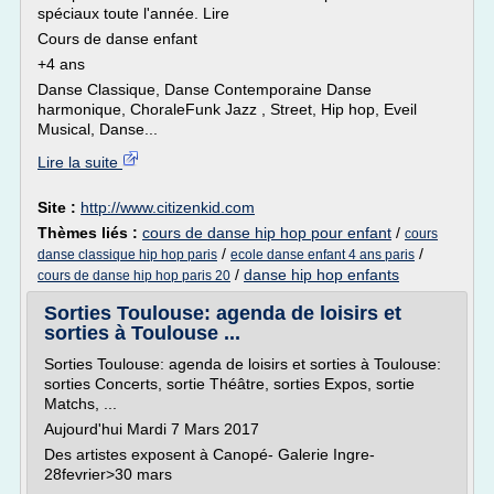
spéciaux toute l'année. Lire
Cours de danse enfant
+4 ans
Danse Classique, Danse Contemporaine Danse
harmonique, ChoraleFunk Jazz , Street, Hip hop, Eveil
Musical, Danse...
Lire la suite
Site :
http://www.citizenkid.com
Thèmes liés :
cours de danse hip hop pour enfant
/
cours
/
/
danse classique hip hop paris
ecole danse enfant 4 ans paris
/
danse hip hop enfants
cours de danse hip hop paris 20
Sorties Toulouse: agenda de loisirs et
sorties à Toulouse ...
Sorties Toulouse: agenda de loisirs et sorties à Toulouse:
sorties Concerts, sortie Théâtre, sorties Expos, sortie
Matchs, ...
Aujourd'hui Mardi 7 Mars 2017
Des artistes exposent à Canopé- Galerie Ingre-
28fevrier>30 mars