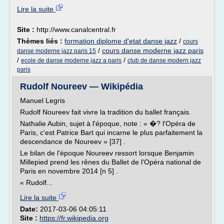
Lire la suite
Site :
http://www.canalcentral.fr
Thèmes liés :
formation diplome d'etat danse jazz
/
cours
/
cours danse moderne jazz paris
danse moderne jazz paris 15
/
/
ecole de danse moderne jazz a paris
club de danse modern jazz
paris
Rudolf Noureev — Wikipédia
Manuel Legris
Rudolf Noureev fait vivre la tradition du ballet français.
Nathalie Aubin, sujet à l'époque, note : « �? l'Opéra de
Paris, c'est Patrice Bart qui incarne le plus parfaitement la
descendance de Noureev » [37] .
Le bilan de l'époque Noureev ressort lorsque Benjamin
Millepied prend les rênes du Ballet de l'Opéra national de
Paris en novembre 2014 [n 5] .
« Rudolf...
Lire la suite
Date:
2017-03-06 04:05:11
Site :
https://fr.wikipedia.org