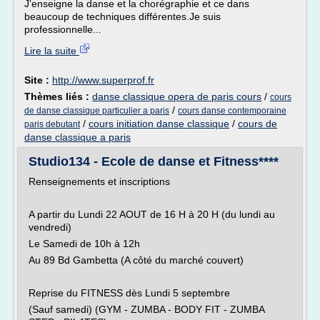
J'enseigne la danse et la chorégraphie et ce dans
beaucoup de techniques différentes.Je suis
professionnelle...
Lire la suite
Site :
http://www.superprof.fr
Thèmes liés :
danse classique opera de paris cours
/
cours
/
de danse classique particulier a paris
cours danse contemporaine
/
cours initiation danse classique
/
cours de
paris debutant
danse classique a paris
Studio134 - Ecole de danse et Fitness****
Renseignements et inscriptions
A partir du Lundi 22 AOUT de 16 H à 20 H (du lundi au
vendredi)
Le Samedi de 10h à 12h
Au 89 Bd Gambetta (A côté du marché couvert)
Reprise du FITNESS dès Lundi 5 septembre
(Sauf samedi) (GYM - ZUMBA - BODY FIT - ZUMBA