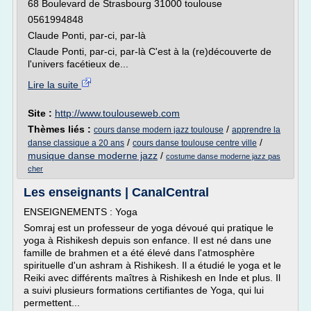
68 Boulevard de Strasbourg 31000 toulouse
0561994848
Claude Ponti, par-ci, par-là
Claude Ponti, par-ci, par-là C'est à la (re)découverte de
l'univers facétieux de...
Lire la suite
Site :
http://www.toulouseweb.com
Thèmes liés :
/
cours danse modern jazz toulouse
apprendre la
/
/
danse classique a 20 ans
cours danse toulouse centre ville
musique danse moderne jazz
/
costume danse moderne jazz pas
cher
Les enseignants | CanalCentral
ENSEIGNEMENTS : Yoga
Somraj est un professeur de yoga dévoué qui pratique le
yoga à Rishikesh depuis son enfance. Il est né dans une
famille de brahmen et a été élevé dans l'atmosphère
spirituelle d'un ashram à Rishikesh. Il a étudié le yoga et le
Reiki avec différents maîtres à Rishikesh en Inde et plus. Il
a suivi plusieurs formations certifiantes de Yoga, qui lui
permettent...