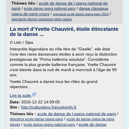
Thèmes liés :
ecole de danse de l opera national de
paris
/
/
danse classique
ecole danse opera national paris
opera de paris cours
/
/
spectacle ecole danse opera paris 2014
spectacle danse classique paris opera
La mort d'Yvette Chauviré, étoile étincelante
de la danse ...
© Lido / Sipa
Interprète légendaire du rôle-titre de "Giselle", elle était
l'une des rares danseuses étoiles à avoir reçu la distinction
prestigieuse de "Prima ballerina assoluta". Considérée
comme la plus grande ballerine française, Yvette Chauviré
s'est éteinte dans la nuit de mardi à mercredi à l'âge de 99
ans.
Yvette Chauviré a dansé tous les rôles du grand
répertoire...
Lire la suite
Date:
2016-12-22 14:09:05
Site :
http://culturebox.francetvinfo.fr
Thèmes liés :
ecole de danse de l opera national de paris
/
/
directrice ecole danse opera paris
ecole de danse opera de paris
/
/
ecole de danse
eleves
ecole danse opera national paris