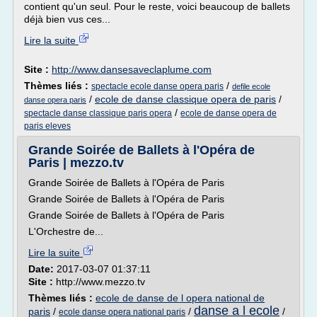
contient qu'un seul. Pour le reste, voici beaucoup de ballets
déjà bien vus ces...
Lire la suite
Site :
http://www.dansesaveclaplume.com
Thèmes liés :
/
spectacle ecole danse opera paris
defile ecole
/
ecole de danse classique opera de paris
/
danse opera paris
/
spectacle danse classique paris opera
ecole de danse opera de
paris eleves
Grande Soirée de Ballets à l'Opéra de
Paris | mezzo.tv
Grande Soirée de Ballets à l'Opéra de Paris
Grande Soirée de Ballets à l'Opéra de Paris
Grande Soirée de Ballets à l'Opéra de Paris
L'Orchestre de...
Lire la suite
Date:
2017-03-07 01:37:11
Site :
http://www.mezzo.tv
Thèmes liés :
ecole de danse de l opera national de
danse a l ecole
paris
/
/
/
ecole danse opera national paris