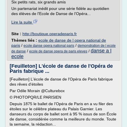
Six petits rats, six grands amis
Un partenariat inédit pour une série fidèle au quotidien
des élèves de l'Ecole de Danse de l'Opéra...
Lire la suite
Site :
http://boutique.operadeparis.fr
Thèmes liés :
ecole de danse de l opera national de
paris
/
/
ecole danse opera national paris
demonstration de l ecole
danse a l
/
/
de danse
ecole de danse opera de paris eleves
ecole
[Feuilleton] L'école de danse de l'Opéra de
Paris fabrique ...
[Feuilleton] L'école de danse de l'Opéra de Paris fabrique
des rêves d'étoiles
Par Odile Morain @Culturebox
© PHOTOPQR/LE PARISIEN
Depuis 1875 le ballet de l'Opéra de Paris en a vu filer des
étoiles sur le célèbre plateau du Palais Garnier. Les
danseurs du corps de ballet sont à 95 % issus de son École
de danse, considérée comme la meilleure du monde. Toute
la semaine, la rédaction...