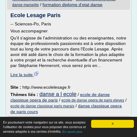
/
formation diplome d'etat danse
danse marseille
Ecole Lesage Paris
-- Sciences-Po, Paris
Vous accompagner
Qu'il s'agisse de l'administration ou des enseignantes, notre
équipe de professionnels passionnés est à votre disposition
tout au long de votre parcours dans l'Ecole Lesage. Après
avoir été aidé dans le choix de la formation la plus adaptée
à votre projet et la recherche éventuelle d'un financement
par Stéphanie Henneront, vous serez pris en...
Lire la suite
Site :
http://www.ecolelesage.fr
danse a l ecole
Thèmes liés :
/
ecole de danse
classique opera de paris
/
/
ecole de danse opera de paris eleves
/
danse classique opera
ecole de danse classique paris marais
de paris cours
Le stage d'été - Opéra national de Paris
En poursuivant votre navigation sur ce site, vous acceptez
X
l'utilisation de cookies pour vous proposer des contenus et
Le stage d'été 5 images
services adaptés à vos centres d'intérêts.
En savoir plus