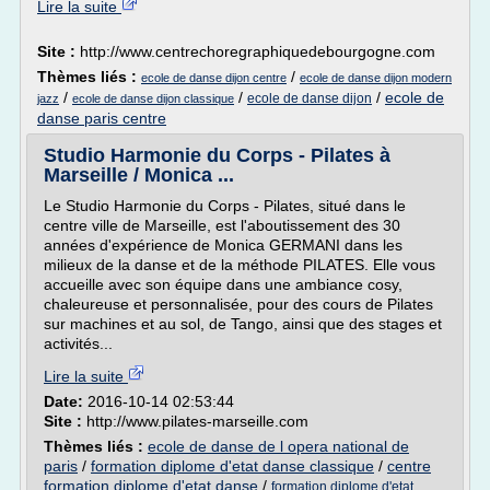
Lire la suite
Site :
http://www.centrechoregraphiquedebourgogne.com
Thèmes liés :
/
ecole de danse dijon centre
ecole de danse dijon modern
/
/
/
ecole de
ecole de danse dijon
jazz
ecole de danse dijon classique
danse paris centre
Studio Harmonie du Corps - Pilates à
Marseille / Monica ...
Le Studio Harmonie du Corps - Pilates, situé dans le
centre ville de Marseille, est l'aboutissement des 30
années d'expérience de Monica GERMANI dans les
milieux de la danse et de la méthode PILATES. Elle vous
accueille avec son équipe dans une ambiance cosy,
chaleureuse et personnalisée, pour des cours de Pilates
sur machines et au sol, de Tango, ainsi que des stages et
activités...
Lire la suite
Date:
2016-10-14 02:53:44
Site :
http://www.pilates-marseille.com
Thèmes liés :
ecole de danse de l opera national de
paris
/
formation diplome d'etat danse classique
/
centre
formation diplome d'etat danse
/
formation diplome d'etat