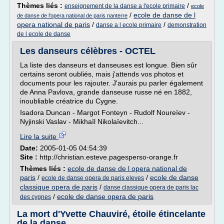
Thèmes liés :
/
enseignement de la danse a l'ecole primaire
ecole
/
ecole de danse de l
de danse de l'opera national de paris nanterre
opera national de paris
/
/
danse a l ecole primaire
demonstration
de l ecole de danse
Les danseurs célèbres - OCTEL
La liste des danseurs et danseuses est longue. Bien sûr
certains seront oubliés, mais j'attends vos photos et
documents pour les rajouter. J'aurais pu parler également
de Anna Pavlova, grande danseuse russe né en 1882,
inoubliable créatrice du Cygne.
Isadora Duncan - Margot Fonteyn - Rudolf Noureïev -
Nyjinski Vaslav - Mikhaïl Nikolaïevitch...
Lire la suite
Date:
2005-01-05 04:54:39
Site :
http://christian.esteve.pagesperso-orange.fr
Thèmes liés :
ecole de danse de l opera national de
paris
/
/
ecole de danse
ecole de danse opera de paris eleves
classique opera de paris
/
danse classique opera de paris lac
/
ecole de danse opera de paris
des cygnes
La mort d'Yvette Chauviré, étoile étincelante
de la danse ...