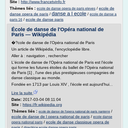
Site :
http://www.francetvinfo.fr
Thèmes liés :
/
ecole de
ecole de danse opera de paris eleves
danse a l ecole
danse opera de paris
/
/
ecole de danse a
/
ecole de danse paris
paris 16
École de danse de l'Opéra national de
Paris — Wikipédia
�?cole de danse de l'Opéra national de Paris
Un article de Wikipédia, l'encyclopédie libre.
Aller à : navigation , rechercher
L'école de danse de l'Opéra national de Paris est l'école
qui forme les futures étoiles du ballet de l'Opéra national
de Paris [1] , l'une des plus prestigieuses compagnies de
danse classique au monde.
Fondée en 1713 par Louis XIV , l'école est aujourd'hui...
Lire la suite
Date:
2017-03-04 08:11:04
Site :
https://fr.wikipedia.org
Thèmes liés :
/
ecole de danse de l'opera national de paris nanterre
ecole de danse de l opera national de paris
/
ecole danse
/
ecole de danse classique opera de
opera national paris
paris
/
directrice ecole danse opera paris