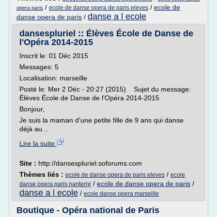
/
/
ecole de
ecole de danse opera de paris eleves
opera paris
danse a l ecole
danse opera de paris
/
dansespluriel :: Élèves École de Danse de
l'Opéra 2014-2015
Inscrit le: 01 Déc 2015
Messages: 5
Localisation: marseille
Posté le: Mer 2 Déc - 20:27 (2015) Sujet du message:
Élèves École de Danse de l'Opéra 2014-2015
Bonjour,
Je suis la maman d'une petite fille de 9 ans qui danse
déjà au...
Lire la suite
Site :
http://dansespluriel.soforums.com
Thèmes liés :
/
ecole de danse opera de paris eleves
ecole
/
ecole de danse opera de paris
/
danse opera paris nanterre
danse a l ecole
/
ecole danse opera marseille
Boutique - Opéra national de Paris