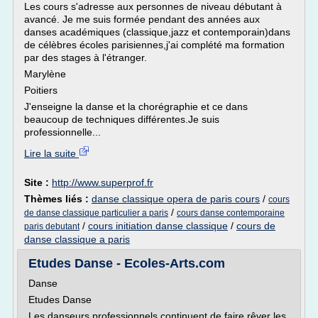
Les cours s'adresse aux personnes de niveau débutant à
avancé. Je me suis formée pendant des années aux
danses académiques (classique,jazz et contemporain)dans
de célèbres écoles parisiennes,j'ai complété ma formation
par des stages à l'étranger.
Marylène
Poitiers
J'enseigne la danse et la chorégraphie et ce dans
beaucoup de techniques différentes.Je suis
professionnelle...
Lire la suite
Site :
http://www.superprof.fr
Thèmes liés :
danse classique opera de paris cours
/
cours
/
de danse classique particulier a paris
cours danse contemporaine
/
cours initiation danse classique
/
cours de
paris debutant
danse classique a paris
Etudes Danse - Ecoles-Arts.com
Danse
Etudes Danse
Les danseurs professionnels continuent de faire rêver les