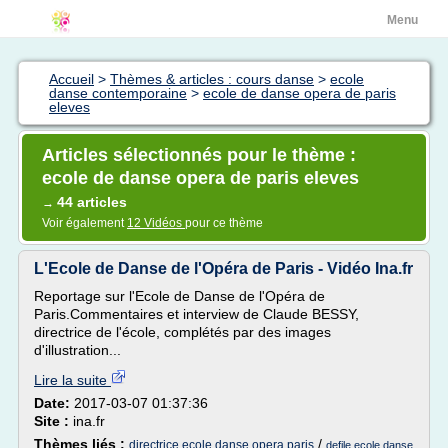
Menu
Accueil
>
Thèmes & articles : cours danse
>
ecole
danse contemporaine
>
ecole de danse opera de paris
eleves
Articles sélectionnés pour le thème :
ecole de danse opera de paris eleves
44 articles
→
Voir également
12 Vidéos
pour ce thème
L'Ecole de Danse de l'Opéra de Paris - Vidéo Ina.fr
Reportage sur l'Ecole de Danse de l'Opéra de
Paris.Commentaires et interview de Claude BESSY,
directrice de l'école, complétés par des images
d'illustration...
Lire la suite
Date:
2017-03-07 01:37:36
Site :
ina.fr
Thèmes liés :
/
directrice ecole danse opera paris
defile ecole danse