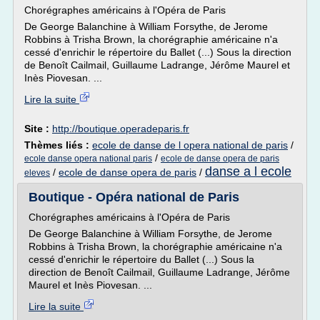
Chorégraphes américains à l'Opéra de Paris
De George Balanchine à William Forsythe, de Jerome
Robbins à Trisha Brown, la chorégraphie américaine n'a
cessé d'enrichir le répertoire du Ballet (...) Sous la direction
de Benoît Cailmail, Guillaume Ladrange, Jérôme Maurel et
Inès Piovesan. ...
Lire la suite
Site :
http://boutique.operadeparis.fr
Thèmes liés :
ecole de danse de l opera national de paris
/
/
ecole danse opera national paris
ecole de danse opera de paris
danse a l ecole
/
ecole de danse opera de paris
/
eleves
Boutique - Opéra national de Paris
Chorégraphes américains à l'Opéra de Paris
De George Balanchine à William Forsythe, de Jerome
Robbins à Trisha Brown, la chorégraphie américaine n'a
cessé d'enrichir le répertoire du Ballet (...) Sous la
direction de Benoît Cailmail, Guillaume Ladrange, Jérôme
Maurel et Inès Piovesan. ...
Lire la suite