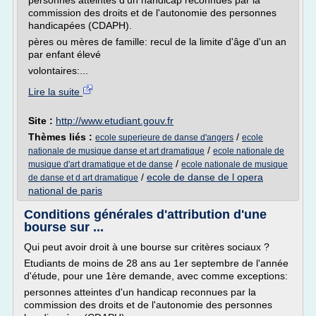
personnes atteintes d'un handicap reconnues par la
commission des droits et de l'autonomie des personnes
handicapées (CDAPH).
pères ou mères de famille: recul de la limite d'âge d'un an
par enfant élevé
volontaires:...
Lire la suite
Site :
http://www.etudiant.gouv.fr
Thèmes liés :
/
ecole superieure de danse d'angers
ecole
/
nationale de musique danse et art dramatique
ecole nationale de
/
musique d'art dramatique et de danse
ecole nationale de musique
/
ecole de danse de l opera
de danse et d art dramatique
national de paris
Conditions générales d'attribution d'une
bourse sur ...
Qui peut avoir droit à une bourse sur critères sociaux ?
Etudiants de moins de 28 ans au 1er septembre de l'année
d'étude, pour une 1ère demande, avec comme exceptions:
personnes atteintes d'un handicap reconnues par la
commission des droits et de l'autonomie des personnes