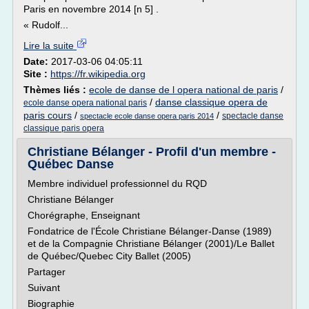
Paris en novembre 2014 [n 5] .
« Rudolf...
Lire la suite
Date:
2017-03-06 04:05:11
Site :
https://fr.wikipedia.org
Thèmes liés :
ecole de danse de l opera national de paris
/
/
danse classique opera de
ecole danse opera national paris
paris cours
/
/
spectacle danse
spectacle ecole danse opera paris 2014
classique paris opera
Christiane Bélanger - Profil d'un membre -
Québec Danse
Membre individuel professionnel du RQD
Christiane Bélanger
Chorégraphe, Enseignant
Fondatrice de l'École Christiane Bélanger-Danse (1989)
et de la Compagnie Christiane Bélanger (2001)/Le Ballet
de Québec/Quebec City Ballet (2005)
Partager
Suivant
Biographie