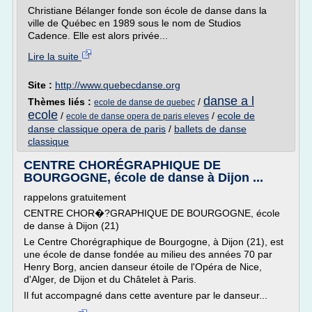
Christiane Bélanger fonde son école de danse dans la
ville de Québec en 1989 sous le nom de Studios
Cadence. Elle est alors privée...
Lire la suite
Site :
http://www.quebecdanse.org
danse a l
Thèmes liés :
/
ecole de danse de quebec
ecole
/
/
ecole de
ecole de danse opera de paris eleves
danse classique opera de paris
/
ballets de danse
classique
CENTRE CHORÉGRAPHIQUE DE
BOURGOGNE, école de danse à Dijon ...
rappelons gratuitement
CENTRE CHOR�?GRAPHIQUE DE BOURGOGNE, école
de danse à Dijon (21)
Le Centre Chorégraphique de Bourgogne, à Dijon (21), est
une école de danse fondée au milieu des années 70 par
Henry Borg, ancien danseur étoile de l'Opéra de Nice,
d'Alger, de Dijon et du Châtelet à Paris.
Il fut accompagné dans cette aventure par le danseur...