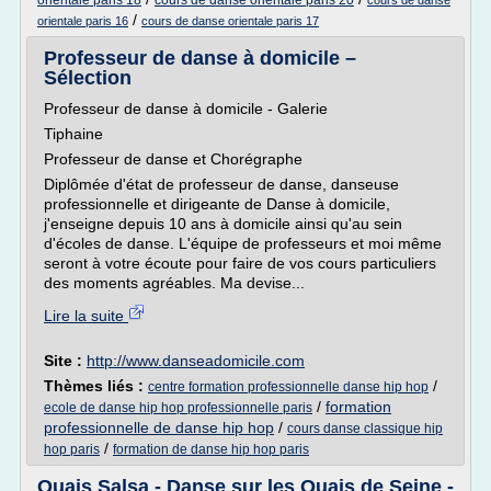
orientale paris 18
cours de danse orientale paris 20
cours de danse
/
orientale paris 16
cours de danse orientale paris 17
Professeur de danse à domicile –
Sélection
Professeur de danse à domicile - Galerie
Tiphaine
Professeur de danse et Chorégraphe
Diplômée d'état de professeur de danse, danseuse
professionnelle et dirigeante de Danse à domicile,
j'enseigne depuis 10 ans à domicile ainsi qu'au sein
d'écoles de danse. L'équipe de professeurs et moi même
seront à votre écoute pour faire de vos cours particuliers
des moments agréables. Ma devise...
Lire la suite
Site :
http://www.danseadomicile.com
Thèmes liés :
/
centre formation professionnelle danse hip hop
/
formation
ecole de danse hip hop professionnelle paris
professionnelle de danse hip hop
/
cours danse classique hip
/
hop paris
formation de danse hip hop paris
Quais Salsa - Danse sur les Quais de Seine -