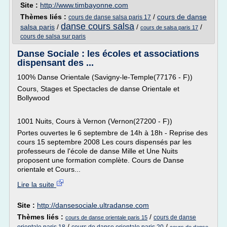
Site :
http://www.timbayonne.com
Thèmes liés :
/
cours de danse
cours de danse salsa paris 17
danse cours salsa
salsa paris
/
/
/
cours de salsa paris 17
cours de salsa sur paris
Danse Sociale : les écoles et associations
dispensant des ...
100% Danse Orientale (Savigny-le-Temple(77176 - F))
Cours, Stages et Spectacles de danse Orientale et
Bollywood
1001 Nuits, Cours à Vernon (Vernon(27200 - F))
Portes ouvertes le 6 septembre de 14h à 18h - Reprise des
cours 15 septembre 2008 Les cours dispensés par les
professeurs de l'école de danse Mille et Une Nuits
proposent une formation complète. Cours de Danse
orientale et Cours...
Lire la suite
Site :
http://dansesociale.ultradanse.com
Thèmes liés :
/
cours de danse
cours de danse orientale paris 15
/
/