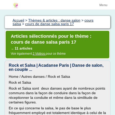
Menu
Accueil
>
Thèmes & articles : danse salon
>
cours
salsa
>
cours de danse salsa paris 17
Articles sélectionnés pour le thème :
cours de danse salsa paris 17
11 articles
→
Voir également
2 Vidéos
pour ce thème
Rock et Salsa | Acadanse Paris | Danse de salon,
en couple ...
Home / Autres danses / Rock et Salsa
Rock et Salsa
Rock et Salsa sont deux danses ayant de nombreux points
communs dans la façon de conduire dans la façon de
réceptionner la conduite et même dans la similitude de
certaines figures.
En ce qui concerne la salsa, le pas de base le plus
fréquemment employé est totalement identique à celui de la