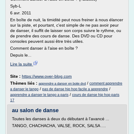
Syb-L
6 avr. 2011
En boîte de nuit, la timidité peut nous freiner à nous élancer
sur la piste, et pourtant, c'est simple de ne pas avoir peur
de danser, il suffit de laisser son corps suivre le rythme, ou
de prendre des cours de danse. Des DVD ou CD pour
consoles peuvent aussi être très utiles.
Comment danser à l'aise en boîte ?
Depuis le...
Lire la suite
Site :
https://www.over-blog.com
Thèmes liés :
/
comment apprendre
apprendre a danser en boite dvd
/
/
a danser le tango
pas de danse hip hop facile a apprendre
/
apprendre a danser le tango a paris
cours de danse hip hop paris
17
au salon de danse
Toutes les danses à deux du débutant à l'avancé ...
TANGO, CHACHACHA, VALSE, ROCK, SALSA ....