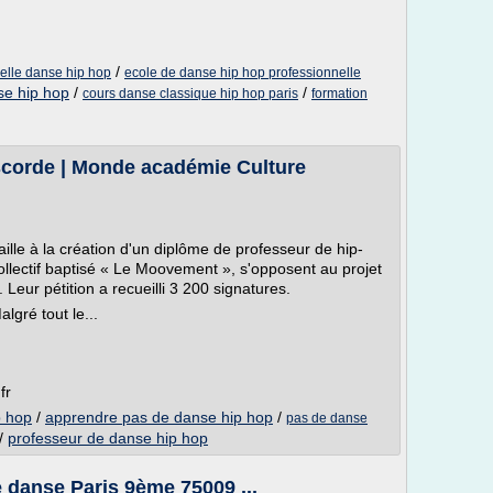
/
nelle danse hip hop
ecole de danse hip hop professionnelle
se hip hop
/
/
cours danse classique hip hop paris
formation
iscorde | Monde académie Culture
vaille à la création d'un diplôme de professeur de hip-
ollectif baptisé « Le Moovement », s'opposent au projet
 Leur pétition a recueilli 3 200 signatures.
lgré tout le...
fr
p hop
/
apprendre pas de danse hip hop
/
pas de danse
/
professeur de danse hip hop
e danse Paris 9ème 75009 ...