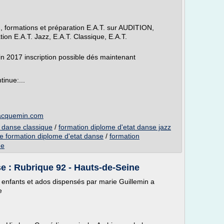
, formations et préparation E.A.T. sur AUDITION,
ion E.A.T. Jazz, E.A.T. Classique, E.A.T.
2017 inscription possible dés maintenant
inue:...
jacquemin.com
t danse classique
/
formation diplome d'etat danse jazz
e formation diplome d'etat danse
/
formation
ne
e : Rubrique 92 - Hauts-de-Seine
e enfants et ados dispensés par marie Guillemin a
e