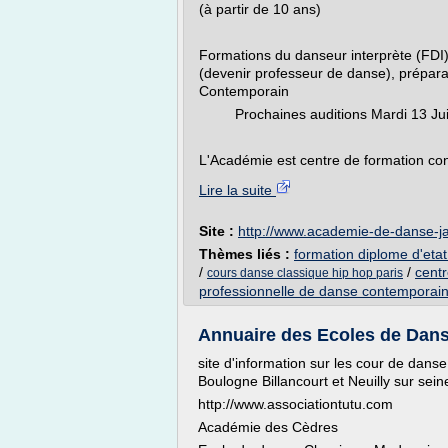
(à partir de 10 ans)
Formations du danseur interprète (FDI)
(devenir professeur de danse), préparat
Contemporain
Prochaines auditions Mardi 13 Juin 
L'Académie est centre de formation cont
Lire la suite
Site :
http://www.academie-de-danse-
Thèmes liés :
formation diplome d'eta
/
/
centr
cours danse classique hip hop paris
professionnelle de danse contemporai
Annuaire des Ecoles de Dans
site d'information sur les cour de dans
Boulogne Billancourt et Neuilly sur sein
http://www.associationtutu.com
Académie des Cèdres