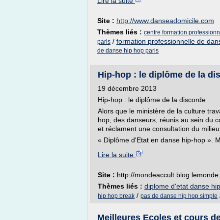
Lire la suite
Site :
http://www.danseadomicile.com
Thèmes liés :
centre formation profession
/
formation professionnelle de dan
paris
de danse hip hop paris
Hip-hop : le diplôme de la d
19 décembre 2013
Hip-hop : le diplôme de la discorde
Alors que le ministère de la culture tra
hop, des danseurs, réunis au sein du c
et réclament une consultation du milieu.
« Diplôme d'Etat en danse hip-hop ». Ma
Lire la suite
Site :
http://mondeaccult.blog.lemonde.
Thèmes liés :
diplome d'etat danse hi
/
hip hop break
pas de danse hip hop simple
Meilleures Ecoles et cours d