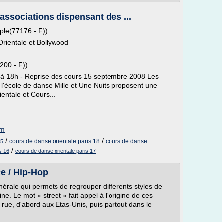
 associations dispensant des ...
ple(77176 - F))
rientale et Bollywood
200 - F))
 à 18h - Reprise des cours 15 septembre 2008 Les
 l'école de danse Mille et Une Nuits proposent une
entale et Cours...
om
/
/
cours de danse orientale paris 18
cours de danse
15
/
s 16
cours de danse orientale paris 17
e / Hip-Hop
nérale qui permets de regrouper differents styles de
ne. Le mot « street » fait appel à l'origine de ces
rue, d'abord aux Etas-Unis, puis partout dans le