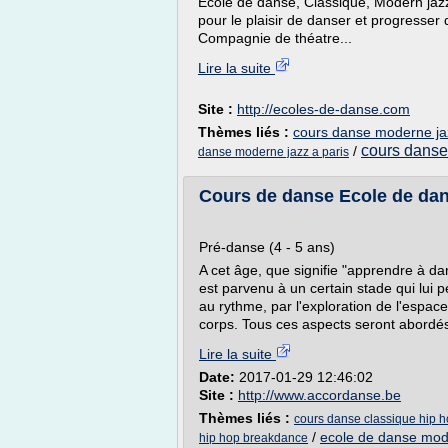
Ecole de danse, Classique, Modern ja
pour le plaisir de danser et progresse
Compagnie de théatre...
Lire la suite
Site :
http://ecoles-de-danse.com
Thèmes liés :
cours danse moderne ja
cours danse
/
danse moderne jazz a paris
Cours de danse Ecole de da
Pré-danse (4 - 5 ans)
A cet âge, que signifie "apprendre à 
est parvenu à un certain stade qui lui 
au rythme, par l'exploration de l'espac
corps. Tous ces aspects seront abordés 
Lire la suite
Date:
2017-01-29 12:46:02
Site :
http://www.accordanse.be
Thèmes liés :
cours danse classique hip h
/
ecole de danse mod
hip hop breakdance