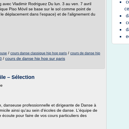
c
g avec Vladimir Rodriguez Du lun. 3 au ven. 7 avril
ce
ique Piso Móvil se base sur le sol comme point de
le déplacement dans l'espace) et de l'alignement du
d
c
d
e
/
/
louse
cours danse classique hip hop paris
cours de danse hip
/
cours de danse hip hop sur paris
13
le – Sélection
ie
, danseuse professionnelle et dirigeante de Danse à
micile ainsi qu'au sein d'écoles de danse. L'équipe de
écoute pour faire de vos cours particuliers des