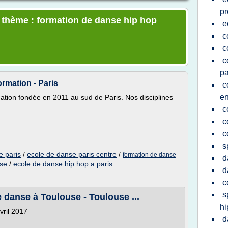
pr
e thème : formation de danse hip hop
e
c
c
c
pa
rmation - Paris
c
en
ation fondée en 2011 au sud de Paris. Nos disciplines
c
c
c
s
e paris
/
ecole de danse paris centre
/
formation de danse
d
nse
/
ecole de danse hip hop a paris
d
c
s
danse à Toulouse - Toulouse ...
hi
vril 2017
d