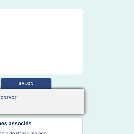
SALON
CONTACT
es associés
cole de danse hip hop