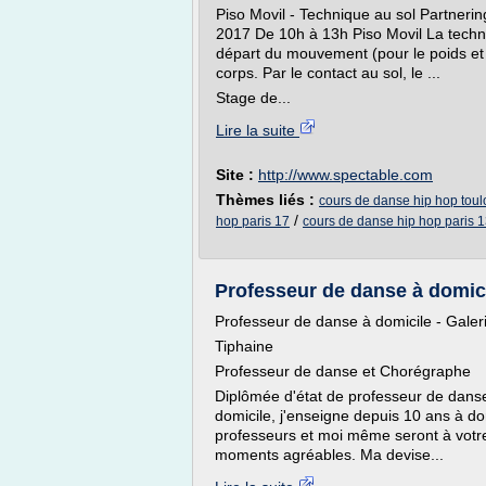
Piso Movil - Technique au sol Partnerin
2017 De 10h à 13h Piso Movil La techn
départ du mouvement (pour le poids et 
corps. Par le contact au sol, le ...
Stage de...
Lire la suite
Site :
http://www.spectable.com
Thèmes liés :
cours de danse hip hop tou
/
hop paris 17
cours de danse hip hop paris 
Professeur de danse à domici
Professeur de danse à domicile - Galer
Tiphaine
Professeur de danse et Chorégraphe
Diplômée d'état de professeur de danse
domicile, j'enseigne depuis 10 ans à do
professeurs et moi même seront à votre 
moments agréables. Ma devise...