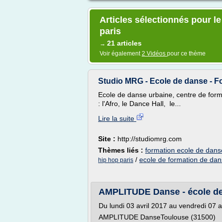
Articles sélectionnés pour l
paris
21 articles
→
Voir également
2 Vidéos
pour ce thème
Studio MRG - Ecole de danse - Fo
Ecole de danse urbaine, centre de form
: l'Afro, le Dance Hall, le...
Lire la suite
Site :
http://studiomrg.com
Thèmes liés :
formation ecole de dans
/
ecole de formation de da
hip hop paris
AMPLITUDE Danse - école de 
Du lundi 03 avril 2017 au vendredi 07 a
AMPLITUDE DanseToulouse (31500)