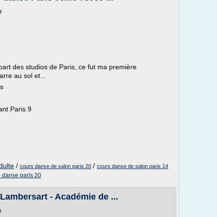
e
part des studios de Paris, ce fut ma première
rre au sol et...
is
ant Paris 9
dulte
/
/
cours danse de salon paris 20
cours danse de salon paris 14
 danse paris 20
 Lambersart - Académie de ...
e