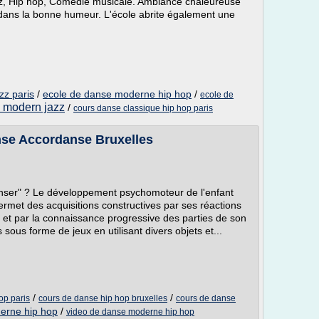
zz, Hip hop, Comédie musicale. Ambiance chaleureuse
r dans la bonne humeur. L'école abrite également une
zz paris
/
ecole de danse moderne hip hop
/
ecole de
 modern jazz
/
cours danse classique hip hop paris
nse Accordanse Bruxelles
danser" ? Le développement psychomoteur de l'enfant
permet des acquisitions constructives par ses réactions
e et par la connaissance progressive des parties de son
sous forme de jeux en utilisant divers objets et...
/
/
op paris
cours de danse hip hop bruxelles
cours de danse
erne hip hop
/
video de danse moderne hip hop