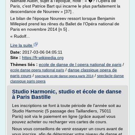
Nathalie Aubin, sujet à l'époque, note : « �? l'Opéra de
Paris, c'est Patrice Bart qui incarne le plus parfaitement la
descendance de Noureev » [37] .
Le bilan de l'époque Noureev ressort lorsque Benjamin
Millepied prend les rênes du Ballet de l'Opéra national de
Paris en novembre 2014 [n 5] .
« Rudolf...
Lire la suite
Date:
2017-03-06 04:05:11
Site :
https://fr.wikipedia.org
Thèmes liés :
ecole de danse de l opera national de paris
/
/
danse classique opera de
ecole danse opera national paris
paris cours
/
/
spectacle danse
spectacle ecole danse opera paris 2014
classique paris opera
Studio Harmonic, studio et école de danse
à Paris Bastille
Les inscriptions se font à toute période de l'année soit au
Studio Harmonic (5 passage des Taillandiers, 75011
Paris) soit via le paiement en ligne (grâce auquel vous
pouvez acheter ou recharger vos cartes de cours.
Nous vous conseillons de venir essayer un cours avant de
vous inscrire, afin de déterminer votre niveau de danse et