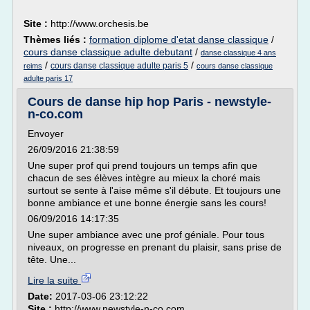
Site :
http://www.orchesis.be
Thèmes liés :
formation diplome d'etat danse classique
/
cours danse classique adulte debutant
/
danse classique 4 ans
/
/
cours danse classique adulte paris 5
reims
cours danse classique
adulte paris 17
Cours de danse hip hop Paris - newstyle-
n-co.com
Envoyer
26/09/2016 21:38:59
Une super prof qui prend toujours un temps afin que
chacun de ses élèves intègre au mieux la choré mais
surtout se sente à l'aise même s'il débute. Et toujours une
bonne ambiance et une bonne énergie sans les cours!
06/09/2016 14:17:35
Une super ambiance avec une prof géniale. Pour tous
niveaux, on progresse en prenant du plaisir, sans prise de
tête. Une...
Lire la suite
Date:
2017-03-06 23:12:22
Site :
http://www.newstyle-n-co.com