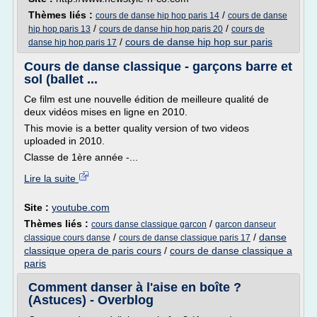
Thèmes liés :
/
cours de danse hip hop paris 14
cours de danse
/
/
hip hop paris 13
cours de danse hip hop paris 20
cours de
/
cours de danse hip hop sur paris
danse hip hop paris 17
Cours de danse classique - garçons barre et
sol (ballet ...
Ce film est une nouvelle édition de meilleure qualité de
deux vidéos mises en ligne en 2010.
This movie is a better quality version of two videos
uploaded in 2010.
Classe de 1ère année -...
Lire la suite
Site :
youtube.com
Thèmes liés :
/
cours danse classique garcon
garcon danseur
/
/
danse
classique cours danse
cours de danse classique paris 17
classique opera de paris cours
/
cours de danse classique a
paris
Comment danser à l'aise en boîte ?
(Astuces) - Overblog