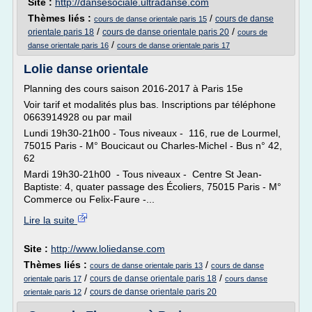
Site :
http://dansesociale.ultradanse.com
Thèmes liés :
/
cours de danse
cours de danse orientale paris 15
/
/
orientale paris 18
cours de danse orientale paris 20
cours de
/
danse orientale paris 16
cours de danse orientale paris 17
Lolie danse orientale
Planning des cours saison 2016-2017 à Paris 15e
Voir tarif et modalités plus bas. Inscriptions par téléphone
0663914928 ou par mail
Lundi 19h30-21h00 - Tous niveaux - 116, rue de Lourmel,
75015 Paris - M° Boucicaut ou Charles-Michel - Bus n° 42,
62
Mardi 19h30-21h00 - Tous niveaux - Centre St Jean-
Baptiste: 4, quater passage des Écoliers, 75015 Paris - M°
Commerce ou Felix-Faure -...
Lire la suite
Site :
http://www.loliedanse.com
Thèmes liés :
/
cours de danse orientale paris 13
cours de danse
/
/
cours de danse orientale paris 18
orientale paris 17
cours danse
/
cours de danse orientale paris 20
orientale paris 12