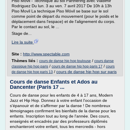
Piso Movil - Technique au sol Partnering avec Vladimir
Rodriguez Du lun. 3 au ven. 7 avril 2017 De 10h à 13h
Piso Movil La technique Piso Móvil se base sur le sol
comme point de départ du mouvement (pour le poids et le
déplacement dans l'espace) et de l'alignement du corps.
Par le contact au sol, le ...
Stage de...
Lire la suite
Site :
http://www.spectable.com
Thèmes liés :
/
cours de danse hip hop toulouse
cours danse
/
/
classique hip hop paris
cours de danse hip hop paris 17
cours
/
cours de danse hip hop sur paris
de danse hip hop paris 13
Cours de danse Enfants et Ados au
Dancenter (Paris 17 ...
Cours de danse pour les enfants de 4 à 17 ans, Modern
Jazz et Hip Hop. Donnez à votre enfant l'occasion de
s'épanouir et de s'affirmer par la danse ! De nombreux
témoignages confirment les bienfaits de la danse pour les
enfants. Inscription tout au long de l'année. Des cours,
enseignés et encadrés par des professeurs diplômés
enchanteront votre enfant, tous les mercredis - hors