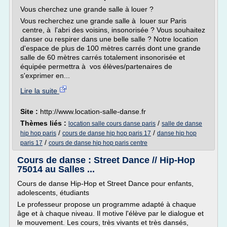
Vous cherchez une grande salle à louer ?
Vous recherchez une grande salle à louer sur Paris
centre, à l'abri des voisins, insonorisée ? Vous souhaitez
danser ou respirer dans une belle salle ? Notre location
d'espace de plus de 100 mètres carrés dont une grande
salle de 60 mètres carrés totalement insonorisée et
équipée permettra à vos élèves/partenaires de
s'exprimer en...
Lire la suite
Site :
http://www.location-salle-danse.fr
Thèmes liés :
/
location salle cours danse paris
salle de danse
/
/
hip hop paris
cours de danse hip hop paris 17
danse hip hop
/
paris 17
cours de danse hip hop paris centre
Cours de danse : Street Dance // Hip-Hop
75014 au Salles ...
Cours de danse Hip-Hop et Street Dance pour enfants,
adolescents, étudiants
Le professeur propose un programme adapté à chaque
âge et à chaque niveau. Il motive l'élève par le dialogue et
le mouvement. Les cours, très vivants et très dansés,