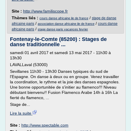
Site :
http://www.familiscope.fr
Thèmes liés :
/
stage de danse
cours danse africaine ile de france
/
/
africaine paris
cours danse
association danse africaine ile de france
/
africaine paris
stage danse paris vacances fevrier
Fontenay-le-Comte (85200) : Stages de
danse traditionnelle ...
samedi 01 avril 2017 et samedi 13 mai 2017 - 11h30 à
13h30
LAVALLaval (53000)
Sevillanes 11h30 - 13h30 Danses typiques du sud de
l'Espagne. On danse à deux ou en groupe. Venez travailler
la coordination, le rythme et la joie des danses espagnoles.
Une bonne opportunitée de s'initier au flamenco!!! Niveau
débutant bienvenu!! Fusion Flamenco Arabe 14h à 16h La
fierté du flamenco, ...
Stage de...
Lire la suite
Site :
http://www.spectable.com