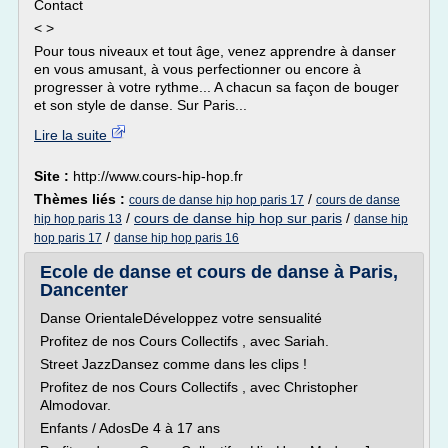
Contact
< >
Pour tous niveaux et tout âge, venez apprendre à danser
en vous amusant, à vous perfectionner ou encore à
progresser à votre rythme... A chacun sa façon de bouger
et son style de danse. Sur Paris...
Lire la suite
Site :
http://www.cours-hip-hop.fr
Thèmes liés :
/
cours de danse hip hop paris 17
cours de danse
/
cours de danse hip hop sur paris
/
hip hop paris 13
danse hip
/
hop paris 17
danse hip hop paris 16
Ecole de danse et cours de danse à Paris,
Dancenter
Danse OrientaleDéveloppez votre sensualité
Profitez de nos Cours Collectifs , avec Sariah.
Street JazzDansez comme dans les clips !
Profitez de nos Cours Collectifs , avec Christopher
Almodovar.
Enfants / AdosDe 4 à 17 ans