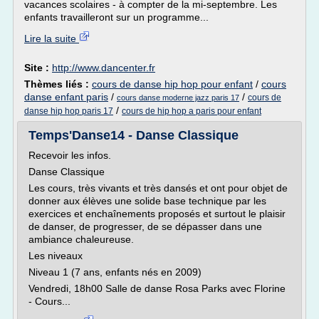
vacances scolaires - à compter de la mi-septembre. Les
enfants travailleront sur un programme...
Lire la suite
Site :
http://www.dancenter.fr
Thèmes liés :
cours de danse hip hop pour enfant
/
cours
danse enfant paris
/
/
cours de
cours danse moderne jazz paris 17
/
danse hip hop paris 17
cours de hip hop a paris pour enfant
Temps'Danse14 - Danse Classique
Recevoir les infos.
Danse Classique
Les cours, très vivants et très dansés et ont pour objet de
donner aux élèves une solide base technique par les
exercices et enchaînements proposés et surtout le plaisir
de danser, de progresser, de se dépasser dans une
ambiance chaleureuse.
Les niveaux
Niveau 1 (7 ans, enfants nés en 2009)
Vendredi, 18h00 Salle de danse Rosa Parks avec Florine
- Cours...