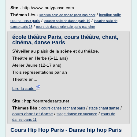
Site :
http://www.toutypasse.com
Thèmes liés :
/
location salle
location salle de danse paris pas cher
/
/
cours danse paris
location salle de danse paris 19
location salle de
/
danse paris 18
cours de danse orientale paris pas cher
école théâtre Paris, cours théâtre, chant,
cinéma, danse Paris
S'éveiller au plaisir de la scène et du théâtre.
Théâtre en Herbe (6-11 ans)
Atelier Jeune (12-17 ans)
Trois représentations par an
Théâtre en...
Lire la suite
Site :
http://centredesarts.net
Thèmes liés :
/
/
cours danse et chant paris
stage chant danse
cours chant et danse
/
/
stage danse en vacance
cours de
danse paris 11
Cours Hip Hop Paris - Danse hip hop Paris