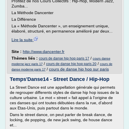
Profitez de nos Cours Collectifs : Hip-Hop, Modern Jazz,
Zumba...
La Méthode Dancenter
La Différence
La « Méthode Dancenter », un enseignement unique,
élaboré, structuré, en permanence amélioré par deux...
Lire la suite
Site :
http://www.dancenter.fr
Thèmes liés :
/
cours de danse hip hop paris 17
cours danse
/
/
cours de danse hip hop paris 20
moderne jazz paris 17
cours de
/
cours de danse hip hop sur paris
danse moderne paris 17
Temps'Danse14 - Street Dance / Hip-Hop
La Street Dance est une appellation générale qui permets
de regrouper differents styles de danse hip hop issues de la
culture urbaine. Le mot « street » fait appel à l'origine de
ces danses qui ont toutes débutées dans la rue, d'abord
aux Etas-Unis, puis partout dans le monde.
Dans le street dance, on peut parler de break dance, de
locking, de popping, de new jack swing, de house dance
et...