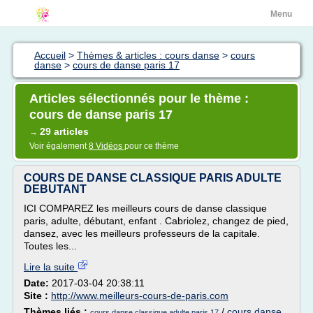
Menu
Accueil
>
Thèmes & articles : cours danse
>
cours
danse
>
cours de danse paris 17
Articles sélectionnés pour le thème :
cours de danse paris 17
29 articles
→
Voir également
8 Vidéos
pour ce thème
COURS DE DANSE CLASSIQUE PARIS ADULTE
DEBUTANT
ICI COMPAREZ les meilleurs cours de danse classique
paris, adulte, débutant, enfant . Cabriolez, changez de pied,
dansez, avec les meilleurs professeurs de la capitale.
Toutes les...
Lire la suite
Date:
2017-03-04 20:38:11
Site :
http://www.meilleurs-cours-de-paris.com
Thèmes liés :
/
cours danse
cours danse classique adulte paris 17