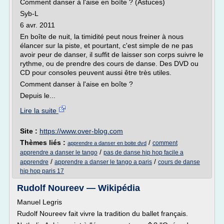
Comment danser à l'aise en boîte ? (Astuces)
Syb-L
6 avr. 2011
En boîte de nuit, la timidité peut nous freiner à nous
élancer sur la piste, et pourtant, c'est simple de ne pas
avoir peur de danser, il suffit de laisser son corps suivre le
rythme, ou de prendre des cours de danse. Des DVD ou
CD pour consoles peuvent aussi être très utiles.
Comment danser à l'aise en boîte ?
Depuis le...
Lire la suite
Site :
https://www.over-blog.com
Thèmes liés :
/
comment
apprendre a danser en boite dvd
/
apprendre a danser le tango
pas de danse hip hop facile a
/
/
apprendre
apprendre a danser le tango a paris
cours de danse
hip hop paris 17
Rudolf Noureev — Wikipédia
Manuel Legris
Rudolf Noureev fait vivre la tradition du ballet français.