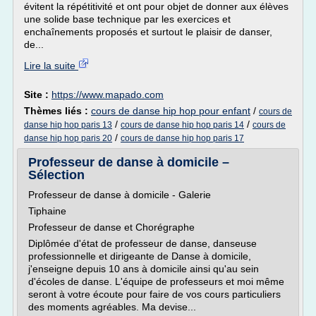
évitent la répétitivité et ont pour objet de donner aux élèves
une solide base technique par les exercices et
enchaînements proposés et surtout le plaisir de danser,
de...
Lire la suite
Site :
https://www.mapado.com
Thèmes liés :
cours de danse hip hop pour enfant
/
cours de
/
/
danse hip hop paris 13
cours de danse hip hop paris 14
cours de
/
danse hip hop paris 20
cours de danse hip hop paris 17
Professeur de danse à domicile –
Sélection
Professeur de danse à domicile - Galerie
Tiphaine
Professeur de danse et Chorégraphe
Diplômée d'état de professeur de danse, danseuse
professionnelle et dirigeante de Danse à domicile,
j'enseigne depuis 10 ans à domicile ainsi qu'au sein
d'écoles de danse. L'équipe de professeurs et moi même
seront à votre écoute pour faire de vos cours particuliers
des moments agréables. Ma devise...