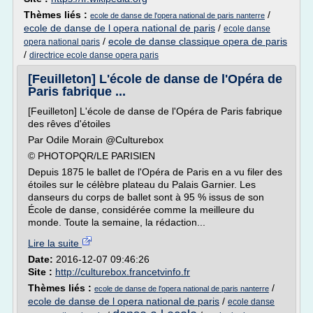
Thèmes liés :
/
ecole de danse de l'opera national de paris nanterre
ecole de danse de l opera national de paris
/
ecole danse
/
ecole de danse classique opera de paris
opera national paris
/
directrice ecole danse opera paris
[Feuilleton] L'école de danse de l'Opéra de
Paris fabrique ...
[Feuilleton] L'école de danse de l'Opéra de Paris fabrique
des rêves d'étoiles
Par Odile Morain @Culturebox
© PHOTOPQR/LE PARISIEN
Depuis 1875 le ballet de l'Opéra de Paris en a vu filer des
étoiles sur le célèbre plateau du Palais Garnier. Les
danseurs du corps de ballet sont à 95 % issus de son
École de danse, considérée comme la meilleure du
monde. Toute la semaine, la rédaction...
Lire la suite
Date:
2016-12-07 09:46:26
Site :
http://culturebox.francetvinfo.fr
Thèmes liés :
/
ecole de danse de l'opera national de paris nanterre
ecole de danse de l opera national de paris
/
ecole danse