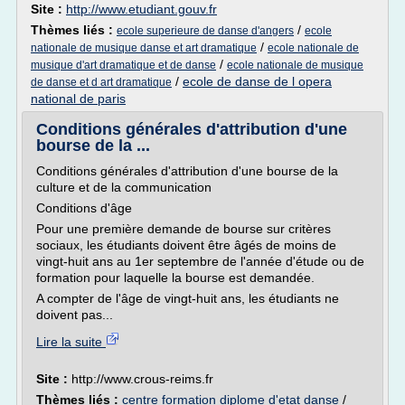
Site :
http://www.etudiant.gouv.fr
Thèmes liés :
/
ecole superieure de danse d'angers
ecole
/
nationale de musique danse et art dramatique
ecole nationale de
/
musique d'art dramatique et de danse
ecole nationale de musique
/
ecole de danse de l opera
de danse et d art dramatique
national de paris
Conditions générales d'attribution d'une
bourse de la ...
Conditions générales d'attribution d'une bourse de la
culture et de la communication
Conditions d'âge
Pour une première demande de bourse sur critères
sociaux, les étudiants doivent être âgés de moins de
vingt-huit ans au 1er septembre de l'année d'étude ou de
formation pour laquelle la bourse est demandée.
A compter de l'âge de vingt-huit ans, les étudiants ne
doivent pas...
Lire la suite
Site :
http://www.crous-reims.fr
Thèmes liés :
centre formation diplome d'etat danse
/