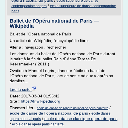
opera national de paris
/
ecole superieure de danse
/
contemporaine angers
ecole superieure de danse contemporaine
paris
Ballet de l'Opéra national de Paris —
Wikipédia
Ballet de l'Opéra national de Paris
Un article de Wikipédia, l'encyclopédie libre.
Aller à : navigation , rechercher
Les danseurs du ballet de l'Opéra national de Paris durant
le salut à la fin du ballet Rain d' Anne Teresa De
Keersmaeker ( 2011 )
Ovation à Manuel Legris , danseur étoile du ballet de
l'Opéra national de Paris, lors de ses « adieux » après sa
dernière...
Lire la suite
Date:
2017-03-04 01:55:42
Site :
https://fr.wikipedia.org
Thèmes liés :
/
ecole de danse de l'opera national de paris nanterre
ecole de danse de l opera national de paris
/
ecole danse
/
ecole de danse classique opera de paris
opera national paris
/
ecole danse opera paris nanterre