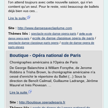
l'on attend toujours avec cette nouvelle saison, qui n'en
contient qu'un seul. Pour le reste, voici beaucoup de ballets
déjà bien vus ces...
Lire la suite
Site :
http://www.dansesaveclaplume.com
Thèmes liés :
/
spectacle ecole danse opera paris
defile ecole
/
ecole de danse classique opera de paris
/
danse opera paris
/
spectacle danse classique paris opera
ecole de danse opera de
paris eleves
Boutique - Opéra national de Paris
Chorégraphes américains à l'Opéra de Paris
De George Balanchine à William Forsythe, de Jerome
Robbins à Trisha Brown, la chorégraphie américaine n'a
cessé d'enrichir le répertoire du Ballet (...) Sous la
direction de Benoît Cailmail, Guillaume Ladrange, Jérôme
Maurel et Inès Piovesan. ...
Lire la suite
Site :
http://boutique.operadeparis.fr
Thèmes liés :
ecole de danse de l opera national de