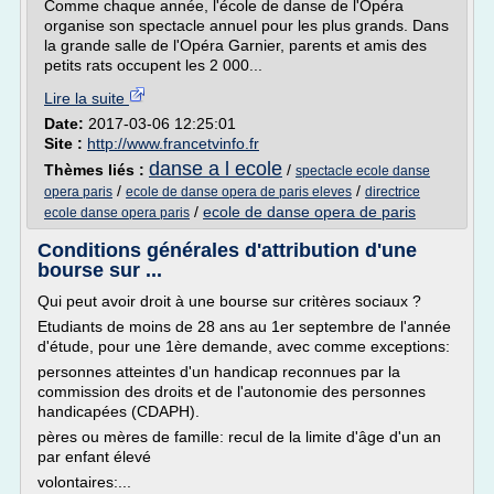
Comme chaque année, l'école de danse de l'Opéra
organise son spectacle annuel pour les plus grands. Dans
la grande salle de l'Opéra Garnier, parents et amis des
petits rats occupent les 2 000...
Lire la suite
Date:
2017-03-06 12:25:01
Site :
http://www.francetvinfo.fr
danse a l ecole
Thèmes liés :
/
spectacle ecole danse
/
/
opera paris
ecole de danse opera de paris eleves
directrice
/
ecole de danse opera de paris
ecole danse opera paris
Conditions générales d'attribution d'une
bourse sur ...
Qui peut avoir droit à une bourse sur critères sociaux ?
Etudiants de moins de 28 ans au 1er septembre de l'année
d'étude, pour une 1ère demande, avec comme exceptions:
personnes atteintes d'un handicap reconnues par la
commission des droits et de l'autonomie des personnes
handicapées (CDAPH).
pères ou mères de famille: recul de la limite d'âge d'un an
par enfant élevé
volontaires:...