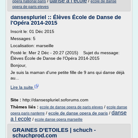
danse a l ecole
/
/
opera national paris
ecole de danse
opera de paris eleves
dansespluriel :: Élèves École de Danse de
l'Opéra 2014-2015
Inscrit le: 01 Déc 2015
Messages: 5
Localisation: marseille
Posté le: Mer 2 Déc - 20:27 (2015) Sujet du message:
Élèves École de Danse de l'Opéra 2014-2015
Bonjour,
Je suis la maman d'une petite fille de 9 ans qui danse déjà
au...
Lire la suite
Site :
http://dansespluriel.soforums.com
Thèmes liés :
/
ecole de danse opera de paris eleves
ecole danse
danse
/
ecole de danse opera de paris
/
opera paris nanterre
a l ecole
/
ecole danse opera marseille
GRAINES D’ETOILES | schuch -
schuchprod.com