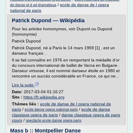
/
ecole de danse de l opera
de danse et d art dramatique
national de paris
Patrick Dupond — Wikipédia
Pour les articles homonymes, voir Dupont ou Dupond
(homonymie) .
Patrick Dupond
Patrick Dupond, né à Paris le 14 mars 1959 [1] , est un
danseur français .
Il se fait connaître en 1976 en remportant la médaille d'or
du concours international de ballet de Varna en Bulgarie .
Danseur virtuose, il est nommé danseur étoile en 1980 et
rencontre un succès considérable en France, ce qui ne...
Lire la suite
Date:
2017-03-04 01:16:27
Site :
https://fr.wikipedia.org
Thèmes liés :
ecole de danse de l opera national de
paris
/
/
ecole de danse
ecole danse opera national paris
classique opera de paris
/
danse classique opera de paris
cours
/
spectacle ecole danse opera paris
Mass b :: Montpellier Danse