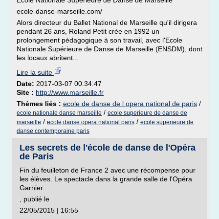
Ecole Nationale Supérieure de Danse de Marseille
ecole-danse-marseille.com/
Alors directeur du Ballet National de Marseille qu'il dirigera
pendant 26 ans, Roland Petit crée en 1992 un
prolongement pédagogique à son travail, avec l'Ecole
Nationale Supérieure de Danse de Marseille (ENSDM), dont
les locaux abritent...
Lire la suite
Date:
2017-03-07 00:34:47
Site :
http://www.marseille.fr
Thèmes liés :
ecole de danse de l opera national de paris
/
/
ecole nationale danse marseille
ecole superieure de danse de
/
/
marseille
ecole danse opera national paris
ecole superieure de
danse contemporaine paris
Les secrets de l'école de danse de l'Opéra
de Paris
Fin du feuilleton de France 2 avec une récompense pour
les élèves. Le spectacle dans la grande salle de l'Opéra
Garnier.
, publié le
22/05/2015 | 16:55