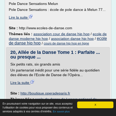
Pole Dance Sensations Melun
Pole Dance Sensations : école de pole dance à Melun 77...
Lire la suite
Site :
http://www.ecoles-de-danse.com
Thèmes liés :
association cour de danse hip hop
/
ecole de
ecole
danse moderne hip hop
/
association danse hip hop
/
de danse hip hop
/
cours de danse hip hop en ligne
20, Allée de la Danse Tome 1 : Parfaite ...
ou presque ...
Six petits rats, six grands amis
Un partenariat inédit pour une série fidèle au quotidien
des élèves de l'Ecole de Danse de l'Opéra...
Lire la suite
Site :
http://boutique.operadeparis.fr
Thèmes liés :
ecole de danse de l opera national de
En poursuivant votre navigation sur ce site, vous acceptez
paris
/
/
ecole danse opera national paris
demonstration de l ecole
X
l'utilisation de cookies pour vous proposer des contenus et
danse a l
/
/
de danse
ecole de danse opera de paris eleves
services adaptés à vos centres d'intérêts.
En savoir plus
ecole