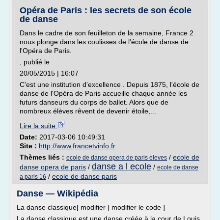
Opéra de Paris : les secrets de son école
de danse
Dans le cadre de son feuilleton de la semaine, France 2
nous plonge dans les coulisses de l'école de danse de
l'Opéra de Paris.
, publié le
20/05/2015 | 16:07
C'est une institution d'excellence . Depuis 1875, l'école de
danse de l'Opéra de Paris accueille chaque année les
futurs danseurs du corps de ballet. Alors que de
nombreux élèves rêvent de devenir étoile,...
Lire la suite
Date:
2017-03-06 10:49:31
Site :
http://www.francetvinfo.fr
Thèmes liés :
/
ecole de
ecole de danse opera de paris eleves
danse a l ecole
danse opera de paris
/
/
ecole de danse
/
ecole de danse paris
a paris 16
Danse — Wikipédia
La danse classique[ modifier | modifier le code ]
La danse classique est une danse créée à la cour de Louis