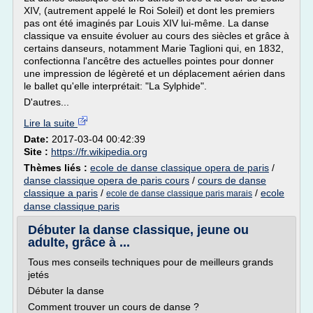
XIV, (autrement appelé le Roi Soleil) et dont les premiers
pas ont été imaginés par Louis XIV lui-même. La danse
classique va ensuite évoluer au cours des siècles et grâce à
certains danseurs, notamment Marie Taglioni qui, en 1832,
confectionna l'ancêtre des actuelles pointes pour donner
une impression de légèreté et un déplacement aérien dans
le ballet qu'elle interprétait: "La Sylphide".
D'autres...
Lire la suite
Date:
2017-03-04 00:42:39
Site :
https://fr.wikipedia.org
Thèmes liés :
ecole de danse classique opera de paris
/
danse classique opera de paris cours
/
cours de danse
classique a paris
/
/
ecole
ecole de danse classique paris marais
danse classique paris
Débuter la danse classique, jeune ou
adulte, grâce à ...
Tous mes conseils techniques pour de meilleurs grands
jetés
Débuter la danse
Comment trouver un cours de danse ?