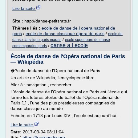
Lire la suite
Site :
http://danse-petitsrats.fr
Thèmes liés :
ecole de danse de l opera national de
paris
/
ecole de danse classique opera de paris
/
ecole de
/
danse classique paris marais
ecole superieure de danse
danse a l ecole
/
contemporaine paris
École de danse de l'Opéra national de Paris
— Wikipédia
�?cole de danse de l'Opéra national de Paris
Un article de Wikipédia, l'encyclopédie libre.
Aller à : navigation , rechercher
L'école de danse de l'Opéra national de Paris est l'école qui
forme les futures étoiles du ballet de l'Opéra national de
Paris [1] , l'une des plus prestigieuses compagnies de
danse classique au monde.
Fondée en 1713 par Louis XIV , l'école est aujourd'hui...
Lire la suite
Date:
2017-03-04 08:11:04
Site :
https://fr.wikipedia.org