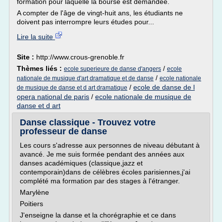
formation pour laquelle la bourse est demandée.
A compter de l'âge de vingt-huit ans, les étudiants ne
doivent pas interrompre leurs études pour...
Lire la suite
Site :
http://www.crous-grenoble.fr
Thèmes liés :
/
ecole superieure de danse d'angers
ecole
/
nationale de musique d'art dramatique et de danse
ecole nationale
/
ecole de danse de l
de musique de danse et d art dramatique
opera national de paris
/
ecole nationale de musique de
danse et d art
Danse classique - Trouvez votre
professeur de danse
Les cours s'adresse aux personnes de niveau débutant à
avancé. Je me suis formée pendant des années aux
danses académiques (classique,jazz et
contemporain)dans de célèbres écoles parisiennes,j'ai
complété ma formation par des stages à l'étranger.
Marylène
Poitiers
J'enseigne la danse et la chorégraphie et ce dans