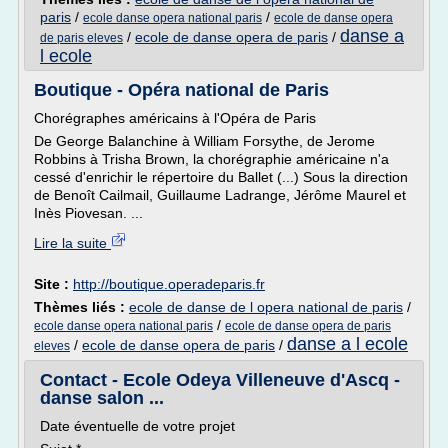
paris
/
/
ecole danse opera national paris
ecole de danse opera
danse a
/
ecole de danse opera de paris
/
de paris eleves
l ecole
Boutique - Opéra national de Paris
Chorégraphes américains à l'Opéra de Paris
De George Balanchine à William Forsythe, de Jerome
Robbins à Trisha Brown, la chorégraphie américaine n'a
cessé d'enrichir le répertoire du Ballet (...) Sous la direction
de Benoît Cailmail, Guillaume Ladrange, Jérôme Maurel et
Inès Piovesan. ...
Lire la suite
Site :
http://boutique.operadeparis.fr
Thèmes liés :
ecole de danse de l opera national de paris
/
/
ecole danse opera national paris
ecole de danse opera de paris
danse a l ecole
/
ecole de danse opera de paris
/
eleves
Contact - Ecole Odeya Villeneuve d'Ascq -
danse salon ...
Date éventuelle de votre projet