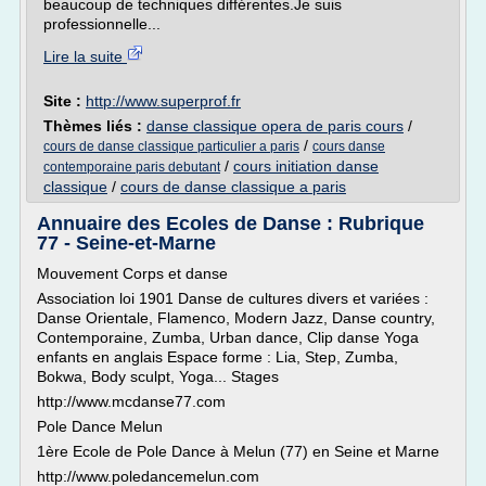
beaucoup de techniques différentes.Je suis
professionnelle...
Lire la suite
Site :
http://www.superprof.fr
Thèmes liés :
danse classique opera de paris cours
/
/
cours de danse classique particulier a paris
cours danse
/
cours initiation danse
contemporaine paris debutant
classique
/
cours de danse classique a paris
Annuaire des Ecoles de Danse : Rubrique
77 - Seine-et-Marne
Mouvement Corps et danse
Association loi 1901 Danse de cultures divers et variées :
Danse Orientale, Flamenco, Modern Jazz, Danse country,
Contemporaine, Zumba, Urban dance, Clip danse Yoga
enfants en anglais Espace forme : Lia, Step, Zumba,
Bokwa, Body sculpt, Yoga... Stages
http://www.mcdanse77.com
Pole Dance Melun
1ère Ecole de Pole Dance à Melun (77) en Seine et Marne
http://www.poledancemelun.com