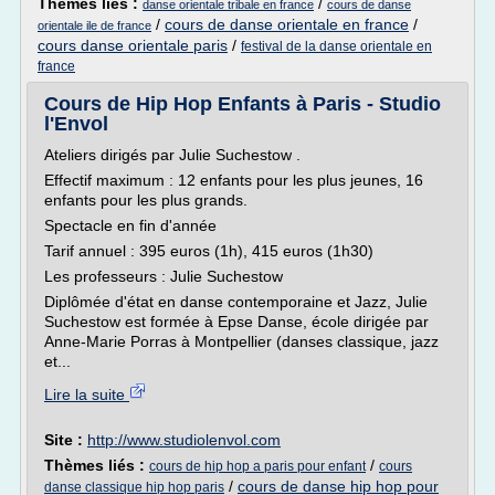
Thèmes liés :
/
danse orientale tribale en france
cours de danse
/
cours de danse orientale en france
/
orientale ile de france
cours danse orientale paris
/
festival de la danse orientale en
france
Cours de Hip Hop Enfants à Paris - Studio
l'Envol
Ateliers dirigés par Julie Suchestow .
Effectif maximum : 12 enfants pour les plus jeunes, 16
enfants pour les plus grands.
Spectacle en fin d'année
Tarif annuel : 395 euros (1h), 415 euros (1h30)
Les professeurs : Julie Suchestow
Diplômée d'état en danse contemporaine et Jazz, Julie
Suchestow est formée à Epse Danse, école dirigée par
Anne-Marie Porras à Montpellier (danses classique, jazz
et...
Lire la suite
Site :
http://www.studiolenvol.com
Thèmes liés :
/
cours de hip hop a paris pour enfant
cours
/
cours de danse hip hop pour
danse classique hip hop paris