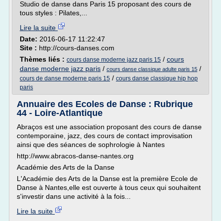
Studio de danse dans Paris 15 proposant des cours de
tous styles : Pilates,...
Lire la suite
Date:
2016-06-17 11:22:47
Site :
http://cours-danses.com
Thèmes liés :
/
cours
cours danse moderne jazz paris 15
danse moderne jazz paris
/
/
cours danse classique adulte paris 15
/
cours de danse moderne paris 15
cours danse classique hip hop
paris
Annuaire des Ecoles de Danse : Rubrique
44 - Loire-Atlantique
Abraços est une association proposant des cours de danse
contemporaine, jazz, des cours de contact improvisation
ainsi que des séances de sophrologie à Nantes
http://www.abracos-danse-nantes.org
Académie des Arts de la Danse
L'Académie des Arts de la Danse est la première Ecole de
Danse à Nantes,elle est ouverte à tous ceux qui souhaitent
s'investir dans une activité à la fois...
Lire la suite