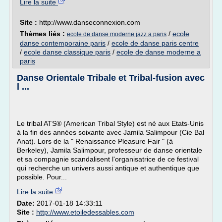
Lire la suite
Site :
http://www.danseconnexion.com
Thèmes liés :
/
ecole
ecole de danse moderne jazz a paris
danse contemporaine paris
/
ecole de danse paris centre
/
ecole danse classique paris
/
ecole de danse moderne a
paris
Danse Orientale Tribale et Tribal-fusion avec
l ...
Le tribal ATS® (American Tribal Style) est né aux Etats-Unis
à la fin des années soixante avec Jamila Salimpour (Cie Bal
Anat). Lors de la " Renaissance Pleasure Fair " (à
Berkeley), Jamila Salimpour, professeur de danse orientale
et sa compagnie scandalisent l'organisatrice de ce festival
qui recherche un univers aussi antique et authentique que
possible. Pour...
Lire la suite
Date:
2017-01-18 14:33:11
Site :
http://www.etoiledessables.com