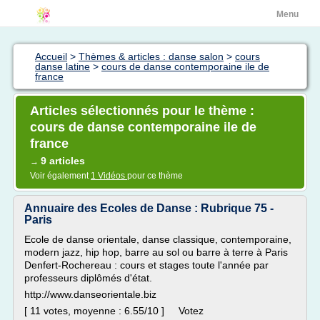
Menu
Accueil
>
Thèmes & articles : danse salon
>
cours
danse latine
>
cours de danse contemporaine ile de
france
Articles sélectionnés pour le thème :
cours de danse contemporaine ile de
france
9 articles
→
Voir également
1 Vidéos
pour ce thème
Annuaire des Ecoles de Danse : Rubrique 75 -
Paris
Ecole de danse orientale, danse classique, contemporaine,
modern jazz, hip hop, barre au sol ou barre à terre à Paris
Denfert-Rochereau : cours et stages toute l'année par
professeurs diplômés d'état.
http://www.danseorientale.biz
[ 11 votes, moyenne : 6.55/10 ] Votez