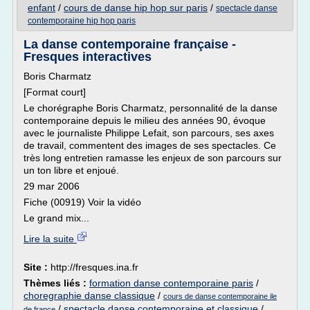
enfant
/
cours de danse hip hop sur paris
/
spectacle danse
contemporaine hip hop paris
La danse contemporaine française -
Fresques interactives
Boris Charmatz
[Format court]
Le chorégraphe Boris Charmatz, personnalité de la danse
contemporaine depuis le milieu des années 90, évoque
avec le journaliste Philippe Lefait, son parcours, ses axes
de travail, commentent des images de ses spectacles. Ce
très long entretien ramasse les enjeux de son parcours sur
un ton libre et enjoué.
29 mar 2006
Fiche (00919) Voir la vidéo
Le grand mix...
Lire la suite
Site :
http://fresques.ina.fr
Thèmes liés :
formation danse contemporaine paris
/
choregraphie danse classique
/
cours de danse contemporaine ile
/
spectacle danse contemporaine et classique
/
de france