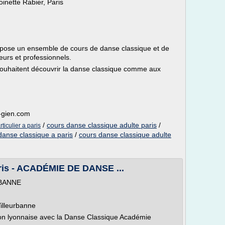
inette Rabier, Paris
opose un ensemble de cours de danse classique et de
eurs et professionnels.
souhaitent découvrir la danse classique comme aux
s-gien.com
/
cours danse classique adulte paris
/
ticulier a paris
danse classique a paris
/
cours danse classique adulte
ris - ACADÉMIE DE DANSE ...
RBANNE
illeurbanne
on lyonnaise avec la Danse Classique Académie