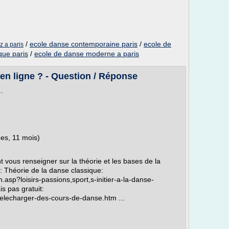
/
ecole danse contemporaine paris
/
ecole de
z a paris
que paris
/
ecole de danse moderne a paris
en ligne ? - Question / Réponse
.
es, 11 mois)
t vous renseigner sur la théorie et les bases de la
: Théorie de la danse classique:
asp?loisirs-passions,sport,s-initier-a-la-danse-
s pas gratuit:
elecharger-des-cours-de-danse.htm ...