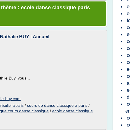
e
e thème : ecole danse classique paris
e
f
c
e
Nathalie BUY : Accueil
c
c
c
c
e
c
hlie Buy, vous...
a
e
d
lie-buy.com
c
/
cours de danse classique a paris
/
ticulier a paris
que cours danse classique
/
ecole danse classique
en
c
c