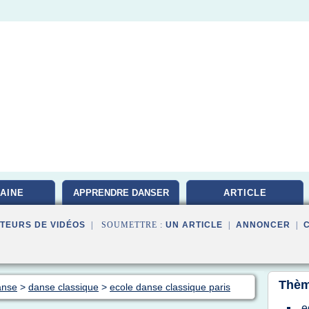
AINE
APPRENDRE DANSER
ARTICLE
TEURS DE VIDÉOS
| SOUMETTRE :
UN ARTICLE
|
ANNONCER
|
Thèm
anse
>
danse classique
>
ecole danse classique paris
e