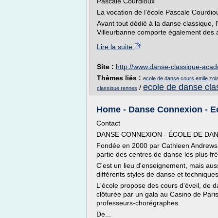
Pascale Courdioux
La vocation de l'école Pascale Courdiou
Avant tout dédié à la danse classique,
Villeurbanne comporte également des a
Lire la suite
Site :
http://www.danse-classique-acad
Thèmes liés :
ecole de danse cours emile zola
ecole de danse cla
/
classique rennes
Home - Danse Connexion - Ec
Contact
DANSE CONNEXION - ÉCOLE DE DANS
Fondée en 2000 par Cathleen Andrews (
partie des centres de danse les plus fré
C'est un lieu d'enseignement, mais auss
différents styles de danse et technique
L'école propose des cours d'éveil, de 
clôturée par un gala au Casino de Pari
professeurs-chorégraphes.
De...