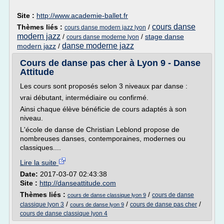
Site :
http://www.academie-ballet.fr
cours danse
Thèmes liés :
/
cours danse modern jazz lyon
modern jazz
/
/
stage danse
cours danse moderne lyon
danse moderne jazz
modern jazz
/
Cours de danse pas cher à Lyon 9 - Danse
Attitude
Les cours sont proposés selon 3 niveaux par danse :
vrai débutant, intermédiaire ou confirmé.
Ainsi chaque élève bénéficie de cours adaptés à son
niveau.
L'école de danse de Christian Leblond propose de
nombreuses danses, contemporaines, modernes ou
classiques....
Lire la suite
Date:
2017-03-07 02:43:38
Site :
http://danseattitude.com
Thèmes liés :
/
cours de danse
cours de danse classique lyon 9
/
/
/
classique lyon 3
cours de danse pas cher
cours de danse lyon 9
cours de danse classique lyon 4