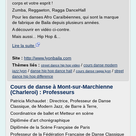
corps et votre esprit !
Zumba, Reggaeton, Ragga DanceHall
Pour les danses Afro Caraïbéennes, qui sont la marque
de fabrique de Baila depuis plusieurs années.
A découvrir en vidéo ci-contre.
Mais aussi... Hip Hop &...
Lire la suite
Site :
http://www.lyonbaila.com
Thèmes liés :
/
cours danse modern
street dance hip hop video
/
/
/
jazz lyon
danse hip hop dance hall
street
cours danse ragga lyon
dance hip hop difference
Cours de danse à Mont-sur-Marchienne
(Charleroi) : Professeurs
Patricia Michaudet : Directrice, Professeur de Danse
Classique, de Modern Jazz, de Barre à Terre,
Coordinatrice de ballet et Metteur en scène
Diplômée d'art chorégraphique
Diplômée de la Scène Française de Paris
Professeur de la Fédération Française de Danse Classique