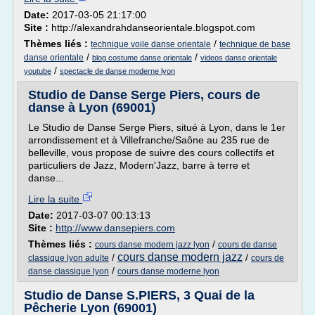
Date:
2017-03-05 21:17:00
Site :
http://alexandrahdanseorientale.blogspot.com
Thèmes liés :
/
technique voile danse orientale
technique de base
/
/
danse orientale
blog costume danse orientale
videos danse orientale
/
youtube
spectacle de danse moderne lyon
Studio de Danse Serge Piers, cours de
danse à Lyon (69001)
Le Studio de Danse Serge Piers, situé à Lyon, dans le 1er
arrondissement et à Villefranche/Saône au 235 rue de
belleville, vous propose de suivre des cours collectifs et
particuliers de Jazz, Modern'Jazz, barre à terre et
danse...
Lire la suite
Date:
2017-03-07 00:13:13
Site :
http://www.dansepiers.com
Thèmes liés :
/
cours danse modern jazz lyon
cours de danse
cours danse modern jazz
/
/
classique lyon adulte
cours de
/
danse classique lyon
cours danse moderne lyon
Studio de Danse S.PIERS, 3 Quai de la
Pêcherie Lyon (69001)