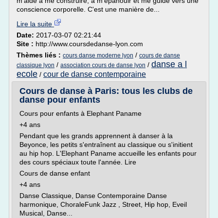
m'aide à me construire, à m'épanouir et me guide vers une
conscience corporelle. C'est une manière de...
Lire la suite
Date:
2017-03-07 02:21:44
Site :
http://www.coursdedanse-lyon.com
Thèmes liés :
/
cours danse moderne lyon
cours de danse
danse a l
/
/
classique lyon
association cours de danse lyon
ecole
cour de danse contemporaine
/
Cours de danse à Paris: tous les clubs de
danse pour enfants
Cours pour enfants à Elephant Paname
+4 ans
Pendant que les grands apprennent à danser à la
Beyonce, les petits s'entraînent au classique ou s'initient
au hip hop. L'Elephant Paname accueille les enfants pour
des cours spéciaux toute l'année. Lire
Cours de danse enfant
+4 ans
Danse Classique, Danse Contemporaine Danse
harmonique, ChoraleFunk Jazz , Street, Hip hop, Eveil
Musical, Danse...