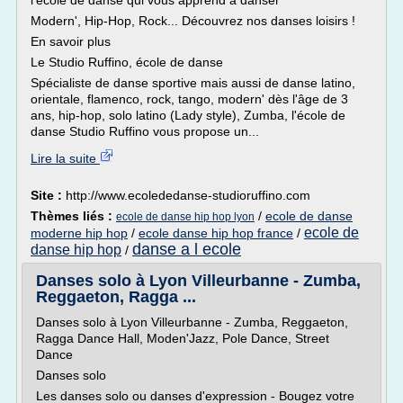
l'école de danse qui vous apprend à danser
Modern', Hip-Hop, Rock... Découvrez nos danses loisirs !
En savoir plus
Le Studio Ruffino, école de danse
Spécialiste de danse sportive mais aussi de danse latino,
orientale, flamenco, rock, tango, modern' dès l'âge de 3
ans, hip-hop, solo latino (Lady style), Zumba, l'école de
danse Studio Ruffino vous propose un...
Lire la suite
Site :
http://www.ecolededanse-studioruffino.com
Thèmes liés :
/
ecole de danse
ecole de danse hip hop lyon
ecole de
moderne hip hop
/
ecole danse hip hop france
/
danse a l ecole
danse hip hop
/
Danses solo à Lyon Villeurbanne - Zumba,
Reggaeton, Ragga ...
Danses solo à Lyon Villeurbanne - Zumba, Reggaeton,
Ragga Dance Hall, Moden'Jazz, Pole Dance, Street
Dance
Danses solo
Les danses solo ou danses d'expression - Bougez votre