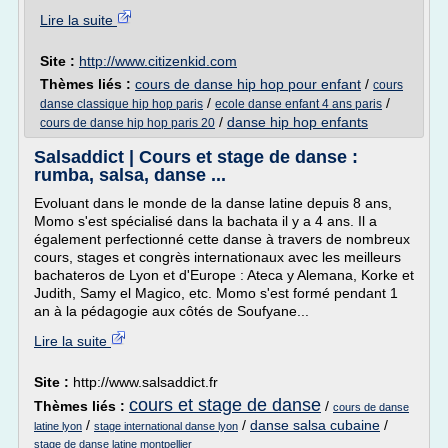
Lire la suite
Site :
http://www.citizenkid.com
Thèmes liés :
cours de danse hip hop pour enfant
/
cours
/
/
danse classique hip hop paris
ecole danse enfant 4 ans paris
/
danse hip hop enfants
cours de danse hip hop paris 20
Salsaddict | Cours et stage de danse :
rumba, salsa, danse ...
Evoluant dans le monde de la danse latine depuis 8 ans,
Momo s'est spécialisé dans la bachata il y a 4 ans. Il a
également perfectionné cette danse à travers de nombreux
cours, stages et congrès internationaux avec les meilleurs
bachateros de Lyon et d'Europe : Ateca y Alemana, Korke et
Judith, Samy el Magico, etc. Momo s'est formé pendant 1
an à la pédagogie aux côtés de Soufyane...
Lire la suite
Site :
http://www.salsaddict.fr
cours et stage de danse
Thèmes liés :
/
cours de danse
/
/
danse salsa cubaine
/
latine lyon
stage international danse lyon
stage de danse latine montpellier