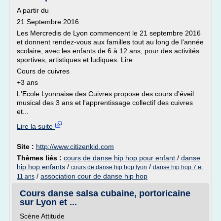
A partir du
21 Septembre 2016
Les Mercredis de Lyon commencent le 21 septembre 2016
et donnent rendez-vous aux familles tout au long de l'année
scolaire, avec les enfants de 6 à 12 ans, pour des activités
sportives, artistiques et ludiques. Lire
Cours de cuivres
+3 ans
L'Ecole Lyonnaise des Cuivres propose des cours d'éveil
musical des 3 ans et l'apprentissage collectif des cuivres
et...
Lire la suite
Site :
http://www.citizenkid.com
Thèmes liés :
cours de danse hip hop pour enfant
/
danse
hip hop enfants
/
/
cours de danse hip hop lyon
danse hip hop 7 et
/
association cour de danse hip hop
11 ans
Cours danse salsa cubaine, portoricaine
sur Lyon et ...
Scène Attitude