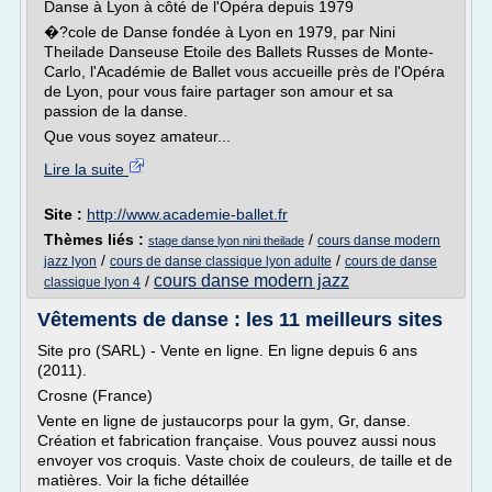
Danse à Lyon à côté de l'Opéra depuis 1979
�?cole de Danse fondée à Lyon en 1979, par Nini
Theilade Danseuse Etoile des Ballets Russes de Monte-
Carlo, l'Académie de Ballet vous accueille près de l'Opéra
de Lyon, pour vous faire partager son amour et sa
passion de la danse.
Que vous soyez amateur...
Lire la suite
Site :
http://www.academie-ballet.fr
Thèmes liés :
/
cours danse modern
stage danse lyon nini theilade
/
/
jazz lyon
cours de danse classique lyon adulte
cours de danse
cours danse modern jazz
/
classique lyon 4
Vêtements de danse : les 11 meilleurs sites
Site pro (SARL) - Vente en ligne. En ligne depuis 6 ans
(2011).
Crosne (France)
Vente en ligne de justaucorps pour la gym, Gr, danse.
Création et fabrication française. Vous pouvez aussi nous
envoyer vos croquis. Vaste choix de couleurs, de taille et de
matières. Voir la fiche détaillée