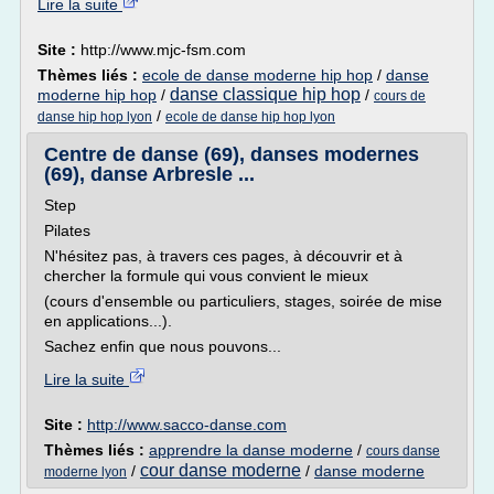
Lire la suite
Site :
http://www.mjc-fsm.com
Thèmes liés :
ecole de danse moderne hip hop
/
danse
danse classique hip hop
moderne hip hop
/
/
cours de
/
danse hip hop lyon
ecole de danse hip hop lyon
Centre de danse (69), danses modernes
(69), danse Arbresle ...
Step
Pilates
N'hésitez pas, à travers ces pages, à découvrir et à
chercher la formule qui vous convient le mieux
(cours d'ensemble ou particuliers, stages, soirée de mise
en applications...).
Sachez enfin que nous pouvons...
Lire la suite
Site :
http://www.sacco-danse.com
Thèmes liés :
apprendre la danse moderne
/
cours danse
cour danse moderne
/
/
danse moderne
moderne lyon