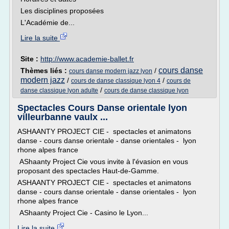
Les disciplines proposées
L'Académie de...
Lire la suite
Site :
http://www.academie-ballet.fr
cours danse
Thèmes liés :
/
cours danse modern jazz lyon
modern jazz
/
/
cours de danse classique lyon 4
cours de
/
danse classique lyon adulte
cours de danse classique lyon
Spectacles Cours Danse orientale lyon
villeurbanne vaulx ...
ASHAANTY PROJECT CIE - spectacles et animatons
danse - cours danse orientale - danse orientales - lyon
rhone alpes france
AShaanty Project Cie vous invite à l'évasion en vous
proposant des spectacles Haut-de-Gamme.
ASHAANTY PROJECT CIE - spectacles et animatons
danse - cours danse orientale - danse orientales - lyon
rhone alpes france
AShaanty Project Cie - Casino le Lyon...
Lire la suite