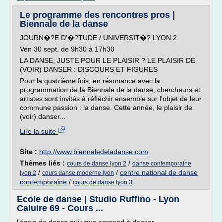
Le programme des rencontres pros |
Biennale de la danse
JOURN�?E D'�?TUDE / UNIVERSIT�? LYON 2
Ven 30 sept. de 9h30 à 17h30
LA DANSE, JUSTE POUR LE PLAISIR ? LE PLAISIR DE
(VOIR) DANSER : DISCOURS ET FIGURES
Pour la quatrième fois, en résonance avec la
programmation de la Biennale de la danse, chercheurs et
artistes sont invités à réfléchir ensemble sur l'objet de leur
commune passion : la danse. Cette année, le plaisir de
(voir) danser...
Lire la suite
Site :
http://www.biennaledeladanse.com
Thèmes liés :
/
cours de danse lyon 2
danse contemporaine
/
/
centre national de danse
lyon 2
cours danse moderne lyon
contemporaine
/
cours de danse lyon 3
Ecole de danse | Studio Ruffino - Lyon
Caluire 69 - Cours ...