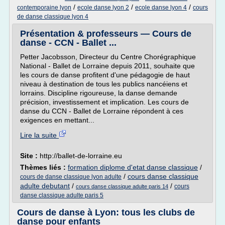
/
/
/
contemporaine lyon
ecole danse lyon 2
ecole danse lyon 4
cours
de danse classique lyon 4
Présentation & professeurs — Cours de
danse - CCN - Ballet ...
Petter Jacobsson, Directeur du Centre Chorégraphique
National - Ballet de Lorraine depuis 2011, souhaite que
les cours de danse profitent d'une pédagogie de haut
niveau à destination de tous les publics nancéiens et
lorrains. Discipline rigoureuse, la danse demande
précision, investissement et implication. Les cours de
danse du CCN - Ballet de Lorraine répondent à ces
exigences en mettant...
Lire la suite
Site :
http://ballet-de-lorraine.eu
Thèmes liés :
formation diplome d'etat danse classique
/
/
cours danse classique
cours de danse classique lyon adulte
adulte debutant
/
/
cours
cours danse classique adulte paris 14
danse classique adulte paris 5
Cours de danse à Lyon: tous les clubs de
danse pour enfants