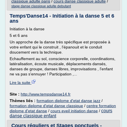
classique adulte paris
/
cours danse classique adulte
/
stage danse classique adulte debutant
Temps'Danse14 - Initiation à la danse 5 et 6
ans
Initiation à la danse
5 et 6 ans
Un approche de la danse très spécifique est proposée à
votre enfant qui le construit , l'épanouit et le conduit
doucement vers la technique.
Echauffement au sol, conscience corporelle, coordinations,
latéralisation, écoute musicale, déplacements dansés,
danses de groupe, danses libres, improvisations , l'enfant
ne va pas s'ennuyer ! Participation ,...
Lire la suite
Site :
http://www.tempsdanse14.fr
Thèmes liés :
formation diplome d'etat danse jazz
/
formation diplome d'etat danse classique
/
centre formation
cours
diplome d'etat danse
/
cours eveil initiation danse
/
danse classique enfant
Cours réguliers et Stages ponctuels -