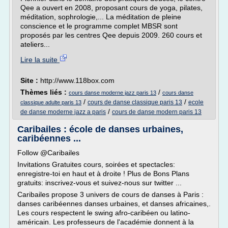
Qee a ouvert en 2008, proposant cours de yoga, pilates,
méditation, sophrologie,... La méditation de pleine
conscience et le programme complet MBSR sont
proposés par les centres Qee depuis 2009. 260 cours et
ateliers...
Lire la suite
Site :
http://www.118box.com
Thèmes liés :
/
cours danse moderne jazz paris 13
cours danse
/
/
cours de danse classique paris 13
ecole
classique adulte paris 13
/
de danse moderne jazz a paris
cours de danse modern paris 13
Caribailes : école de danses urbaines,
caribéennes ...
Follow @Caribailes
Invitations Gratuites cours, soirées et spectacles:
enregistre-toi en haut et à droite ! Plus de Bons Plans
gratuits: inscrivez-vous et suivez-nous sur twitter ...
Caribailes propose 3 univers de cours de danses à Paris :
danses caribéennes danses urbaines, et danses africaines,.
Les cours respectent le swing afro-caribéen ou latino-
américain. Les professeurs de l'académie donnent à la