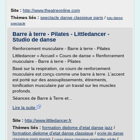
Site :
http://www.theatreonline.com
Thèmes liés :
spectacle danse classique paris
/
tutu danse
spectacle
Barre à terre - Pilates - Littledancer -
Studio de danse
Renforcement musculaire - Barre à terre - Pilates
Littledancer » Accueil » Cours de danse » Renforcement
musculaire - Barre à terre - Pilates
Basé sur la respiration, ce cours de renforcement
musculaire est conçu comme une barre à terre. L'accent
est porté sur des assouplissements, étirements,
tonification musculaire par un travail sur les muscles
profonds.
Séances de Barre à Terre et...
Lire la suite
Site :
http://www.littledancer.fr
Thèmes liés :
formation diplome d'etat danse jazz
/
formation diplome d'etat danse classique
/
ecole de danse
/
/
classique paris marais
cours danse classique montpellier adulte