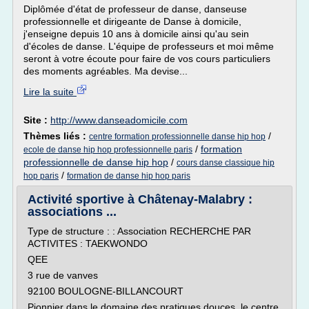
Diplômée d'état de professeur de danse, danseuse
professionnelle et dirigeante de Danse à domicile,
j'enseigne depuis 10 ans à domicile ainsi qu'au sein
d'écoles de danse. L'équipe de professeurs et moi même
seront à votre écoute pour faire de vos cours particuliers
des moments agréables. Ma devise...
Lire la suite
Site :
http://www.danseadomicile.com
Thèmes liés :
/
centre formation professionnelle danse hip hop
/
formation
ecole de danse hip hop professionnelle paris
professionnelle de danse hip hop
/
cours danse classique hip
/
hop paris
formation de danse hip hop paris
Activité sportive à Châtenay-Malabry :
associations ...
Type de structure : : Association RECHERCHE PAR
ACTIVITES : TAEKWONDO
QEE
3 rue de vanves
92100 BOULOGNE-BILLANCOURT
Pionnier dans le domaine des pratiques douces, le centre