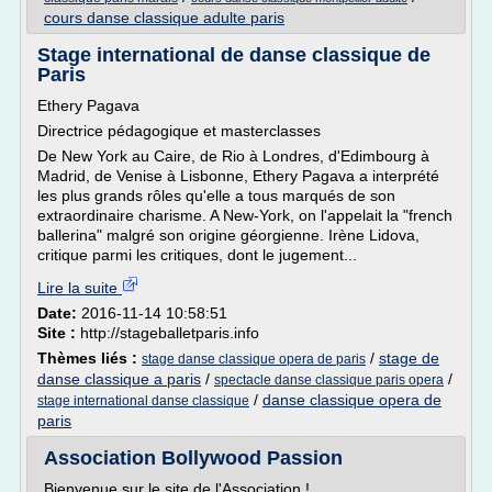
cours danse classique adulte paris
Stage international de danse classique de
Paris
Ethery Pagava
Directrice pédagogique et masterclasses
De New York au Caire, de Rio à Londres, d'Edimbourg à
Madrid, de Venise à Lisbonne, Ethery Pagava a interprété
les plus grands rôles qu'elle a tous marqués de son
extraordinaire charisme. A New-York, on l'appelait la "french
ballerina" malgré son origine géorgienne. Irène Lidova,
critique parmi les critiques, dont le jugement...
Lire la suite
Date:
2016-11-14 10:58:51
Site :
http://stageballetparis.info
Thèmes liés :
/
stage de
stage danse classique opera de paris
danse classique a paris
/
/
spectacle danse classique paris opera
/
danse classique opera de
stage international danse classique
paris
Association Bollywood Passion
Bienvenue sur le site de l'Association !