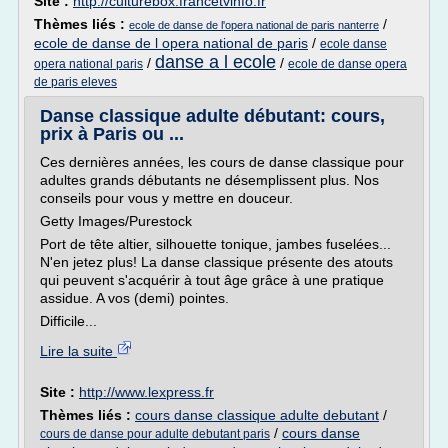
Site :
http://culturebox.francetvinfo.fr
Thèmes liés :
/
ecole de danse de l'opera national de paris nanterre
ecole de danse de l opera national de paris
/
ecole danse
danse a l ecole
/
/
opera national paris
ecole de danse opera
de paris eleves
Danse classique adulte débutant: cours,
prix à Paris ou ...
Ces dernières années, les cours de danse classique pour
adultes grands débutants ne désemplissent plus. Nos
conseils pour vous y mettre en douceur.
Getty Images/Purestock
Port de tête altier, silhouette tonique, jambes fuselées...
N'en jetez plus! La danse classique présente des atouts
qui peuvent s'acquérir à tout âge grâce à une pratique
assidue. A vos (demi) pointes.
Difficile...
Lire la suite
Site :
http://www.lexpress.fr
Thèmes liés :
cours danse classique adulte debutant
/
/
cours danse
cours de danse pour adulte debutant paris