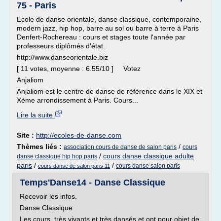
75 - Paris
Ecole de danse orientale, danse classique, contemporaine,
modern jazz, hip hop, barre au sol ou barre à terre à Paris
Denfert-Rochereau : cours et stages toute l'année par
professeurs diplômés d'état.
http://www.danseorientale.biz
[ 11 votes, moyenne : 6.55/10 ] Votez
Anjaliom
Anjaliom est le centre de danse de référence dans le XIX et
Xème arrondissement à Paris. Cours...
Lire la suite
Site :
http://ecoles-de-danse.com
Thèmes liés :
/
association cours de danse de salon paris
cours
/
cours danse classique adulte
danse classique hip hop paris
paris
/
/
cours danse salon paris
cours danse de salon paris 11
Temps'Danse14 - Danse Classique
Recevoir les infos.
Danse Classique
Les cours, très vivants et très dansés et ont pour objet de