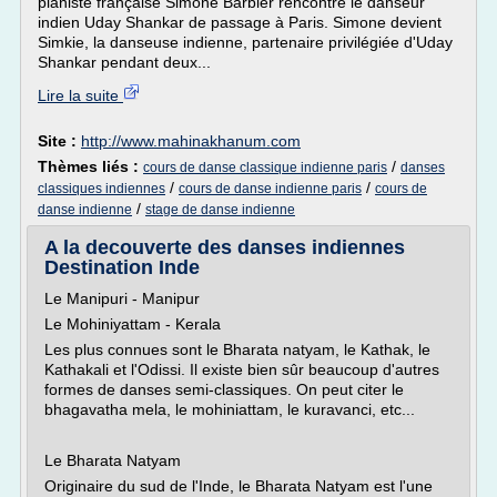
pianiste française Simone Barbier rencontre le danseur
indien Uday Shankar de passage à Paris. Simone devient
Simkie, la danseuse indienne, partenaire privilégiée d'Uday
Shankar pendant deux...
Lire la suite
Site :
http://www.mahinakhanum.com
Thèmes liés :
/
cours de danse classique indienne paris
danses
/
/
classiques indiennes
cours de danse indienne paris
cours de
/
danse indienne
stage de danse indienne
A la decouverte des danses indiennes
Destination Inde
Le Manipuri - Manipur
Le Mohiniyattam - Kerala
Les plus connues sont le Bharata natyam, le Kathak, le
Kathakali et l'Odissi. Il existe bien sûr beaucoup d'autres
formes de danses semi-classiques. On peut citer le
bhagavatha mela, le mohiniattam, le kuravanci, etc...
Le Bharata Natyam
Originaire du sud de l'Inde, le Bharata Natyam est l'une