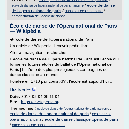
enseignement de la danse a l'ecole primaire
/
ecole de danse
ecole de danse de l'opera national de paris nanterre
de l opera national de paris
/
/
danse a l ecole primaire
demonstration de l ecole de danse
École de danse de l'Opéra national de Paris
— Wikipédia
�?cole de danse de l'Opéra national de Paris
Un article de Wikipédia, l'encyclopédie libre.
Aller à : navigation , rechercher
L'école de danse de l'Opéra national de Paris est l'école qui
forme les futures étoiles du ballet de l'Opéra national de
Paris [1] , l'une des plus prestigieuses compagnies de
danse classique au monde.
Fondée en 1713 par Louis XIV , l'école est aujourd'hui...
Lire la suite
Date:
2017-03-04 08:11:04
Site :
https://fr.wikipedia.org
Thèmes liés :
/
ecole de danse de l'opera national de paris nanterre
ecole de danse de l opera national de paris
/
ecole danse
/
ecole de danse classique opera de paris
opera national paris
/
directrice ecole danse opera paris