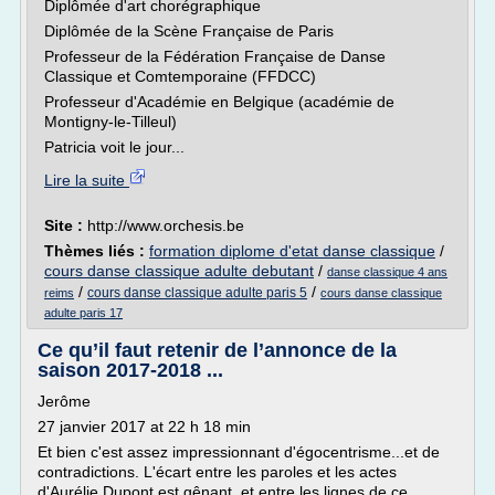
Diplômée d'art chorégraphique
Diplômée de la Scène Française de Paris
Professeur de la Fédération Française de Danse
Classique et Comtemporaine (FFDCC)
Professeur d'Académie en Belgique (académie de
Montigny-le-Tilleul)
Patricia voit le jour...
Lire la suite
Site :
http://www.orchesis.be
Thèmes liés :
formation diplome d'etat danse classique
/
cours danse classique adulte debutant
/
danse classique 4 ans
/
/
cours danse classique adulte paris 5
reims
cours danse classique
adulte paris 17
Ce qu’il faut retenir de l’annonce de la
saison 2017-2018 ...
Jerôme
27 janvier 2017 at 22 h 18 min
Et bien c'est assez impressionnant d'égocentrisme...et de
contradictions. L'écart entre les paroles et les actes
d'Aurélie Dupont est gênant, et entre les lignes de ce