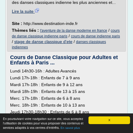
des danses classiques indienne les plus anciennes et...
Lire la suite
Site :
http://www.destination-inde.fr
Thèmes liés :
/
l'aventure de la danse moderne en france
cours
/
de danse classique indienne paris
cours de danse indienne paris
/
stage de danse classique d'ete
/
danses classiques
indiennes
Cours de Danse Classique pour Adultes et
Enfants à Paris ...
Lundi 14h30-16h : Adultes Avancés
Lundi 17h-18h : Enfants de 7 à 9 ans
Mardi 17h-18h : Enfants de 9 à 12 ans
Mardi 18h-19h : Enfants de 13 à 15 ans
Merc. 17h-18h : Enfants de 6 à 8 ans
Merc. 18h-19h : Enfants de 10 à 13 ans
Jeudi 17h30-18h30 : Enfants de 6 à 8 ans
En poursuivant votre navigation sur ce site, vous acceptez
Jeudi 18h30-20h : Adultes Moyens
X
l'utilisation de cookies pour vous proposer des contenus et
Vendredi 17h-18h : Enfants de 5 à 6...
services adaptés à vos centres d'intérêts.
En savoir plus