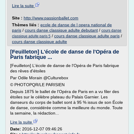
Lire la suite
Site :
http://www.passionballet.com
Thèmes liés :
ecole de danse de l opera national de
paris
/
cours danse classique adulte debutant
/
cours danse
/
cours danse classique adulte paris
/
classique adulte paris 5
cours danse classique adulte
[Feuilleton] L'école de danse de l'Opéra de
Paris fabrique ...
[Feuilleton] L'école de danse de l'Opéra de Paris fabrique
des rêves d'étoiles
Par Odile Morain @Culturebox
© PHOTOPQR/LE PARISIEN
Depuis 1875 le ballet de l'Opéra de Paris en a vu filer des
étoiles sur le célèbre plateau du Palais Garnier. Les
danseurs du corps de ballet sont à 95 % issus de son École
de danse, considérée comme la meilleure du monde. Toute
la semaine, la rédaction...
Lire la suite
Date:
2016-12-07 09:46:26