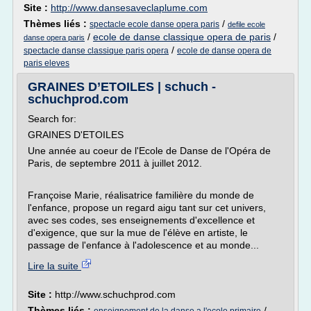
Site :
http://www.dansesaveclaplume.com
Thèmes liés :
/
spectacle ecole danse opera paris
defile ecole
/
ecole de danse classique opera de paris
/
danse opera paris
/
spectacle danse classique paris opera
ecole de danse opera de
paris eleves
GRAINES D’ETOILES | schuch -
schuchprod.com
Search for:
GRAINES D'ETOILES
Une année au coeur de l'Ecole de Danse de l'Opéra de
Paris, de septembre 2011 à juillet 2012.
Françoise Marie, réalisatrice familière du monde de
l'enfance, propose un regard aigu tant sur cet univers,
avec ses codes, ses enseignements d'excellence et
d'exigence, que sur la mue de l'élève en artiste, le
passage de l'enfance à l'adolescence et au monde...
Lire la suite
Site :
http://www.schuchprod.com
Thèmes liés :
/