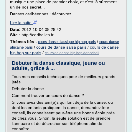
musique une place de premier choix, et c'est là sûrement
un de nos secret...
Danses caribéennes : découvrez...
Lire la suite
Date:
2012-10-04 08:28:42
Site :
http://caribailes.fr
Thèmes liés :
/
cours danse classique hip hop paris
cours danse
/
cours de danse salsa paris
/
cours de danse
africaine paris
hip hop sur paris
/
cours de danse hip hop dancehall
Débuter la danse classique, jeune ou
adulte, grâce à ...
Tous mes conseils techniques pour de meilleurs grands
jetés
Débuter la danse
Comment trouver un cours de danse ?
Si vous avez des ami(e)s qui font déjà de la danse, ou
dont les enfants pratiquent la danse, demandez-leur
conseil, ils connaissent peut-être une bonne école près
de chez vous. Sinon, la seule solution est de prendre
l'annuaire et de décrocher son téléphone afin de
connaître...