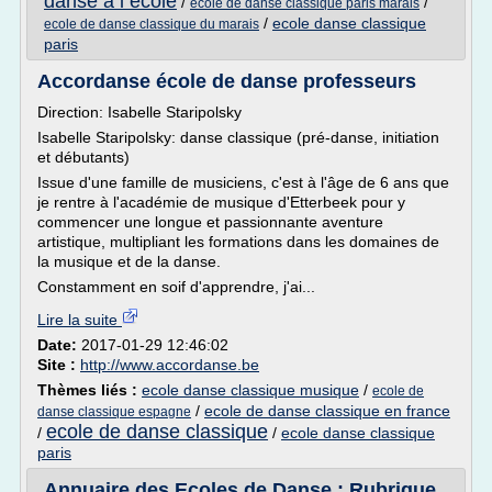
danse a l ecole
/
/
ecole de danse classique paris marais
/
ecole danse classique
ecole de danse classique du marais
paris
Accordanse école de danse professeurs
Direction: Isabelle Staripolsky
Isabelle Staripolsky: danse classique (pré-danse, initiation
et débutants)
Issue d'une famille de musiciens, c'est à l'âge de 6 ans que
je rentre à l'académie de musique d'Etterbeek pour y
commencer une longue et passionnante aventure
artistique, multipliant les formations dans les domaines de
la musique et de la danse.
Constamment en soif d'apprendre, j'ai...
Lire la suite
Date:
2017-01-29 12:46:02
Site :
http://www.accordanse.be
Thèmes liés :
ecole danse classique musique
/
ecole de
/
ecole de danse classique en france
danse classique espagne
ecole de danse classique
/
/
ecole danse classique
paris
Annuaire des Ecoles de Danse : Rubrique