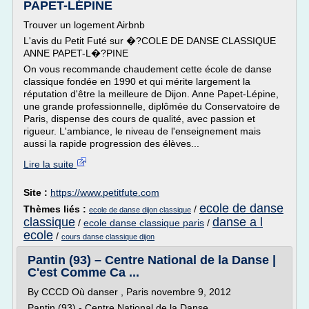
PAPET-LÉPINE
Trouver un logement Airbnb
L'avis du Petit Futé sur �?COLE DE DANSE CLASSIQUE
ANNE PAPET-L�?PINE
On vous recommande chaudement cette école de danse
classique fondée en 1990 et qui mérite largement la
réputation d'être la meilleure de Dijon. Anne Papet-Lépine,
une grande professionnelle, diplômée du Conservatoire de
Paris, dispense des cours de qualité, avec passion et
rigueur. L'ambiance, le niveau de l'enseignement mais
aussi la rapide progression des élèves...
Lire la suite
Site :
https://www.petitfute.com
ecole de danse
Thèmes liés :
/
ecole de danse dijon classique
classique
danse a l
/
ecole danse classique paris
/
ecole
/
cours danse classique dijon
Pantin (93) – Centre National de la Danse |
C'est Comme Ca ...
By CCCD Où danser , Paris novembre 9, 2012
Pantin (93) - Centre National de la Danse