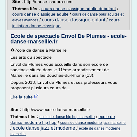
Site :
http://danse-isadora.com
Thèmes liés :
cours danse classique adulte debutant
/
cours danse classique adulte
/
cours de danse pour adultes et
cours danse classique enfant
/
/
cours
eleves avances
initiation danse classique
Ecole de spectacle Envol De Plumes - ecole-
danse-marseille.fr
�?cole de danse à Marseille
Les arts du spectacle
Envol de Plumes vous accueille dans son école de
spectacle située dans le 11ème arrondissement de
Marseille dans les Bouches-du-Rhône (13).
Depuis 2013, Envol de Plumes et ses professeurs vous
proposent plusieurs cours de...
Lire la suite
Site :
http://www.ecole-danse-marseille.fr
Thèmes liés :
/
ecole de
ecole de danse hip hop marseille
danse moderne hip hop
/
cours de danse moderne jazz marseille
ecole danse jazz et moderne
/
/
ecole de danse moderne
marseille