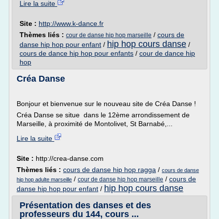
Lire la suite
Site :
http://www.k-dance.fr
Thèmes liés :
/
cours de
cour de danse hip hop marseille
hip hop cours danse
danse hip hop pour enfant
/
/
cours de dance hip hop pour enfants
/
cour de dance hip
hop
Créa Danse
Bonjour et bienvenue sur le nouveau site de Créa Danse !
Créa Danse se situe dans le 12ème arrondissement de
Marseille, à proximité de Montolivet, St Barnabé,...
Lire la suite
Site :
http://crea-danse.com
Thèmes liés :
cours de danse hip hop ragga
/
cours de danse
/
/
cours de
cour de danse hip hop marseille
hip hop adulte marseille
hip hop cours danse
danse hip hop pour enfant
/
Présentation des danses et des
professeurs du 144, cours ...