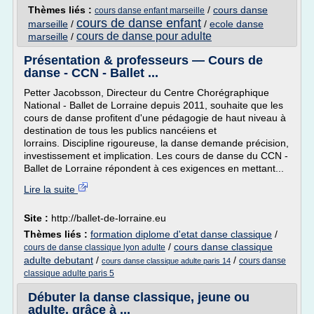
Thèmes liés :
/
cours danse
cours danse enfant marseille
cours de danse enfant
marseille
/
/
ecole danse
cours de danse pour adulte
marseille
/
Présentation & professeurs — Cours de
danse - CCN - Ballet ...
Petter Jacobsson, Directeur du Centre Chorégraphique
National - Ballet de Lorraine depuis 2011, souhaite que les
cours de danse profitent d'une pédagogie de haut niveau à
destination de tous les publics nancéiens et
lorrains. Discipline rigoureuse, la danse demande précision,
investissement et implication. Les cours de danse du CCN -
Ballet de Lorraine répondent à ces exigences en mettant...
Lire la suite
Site :
http://ballet-de-lorraine.eu
Thèmes liés :
formation diplome d'etat danse classique
/
/
cours danse classique
cours de danse classique lyon adulte
adulte debutant
/
/
cours danse
cours danse classique adulte paris 14
classique adulte paris 5
Débuter la danse classique, jeune ou
adulte, grâce à ...