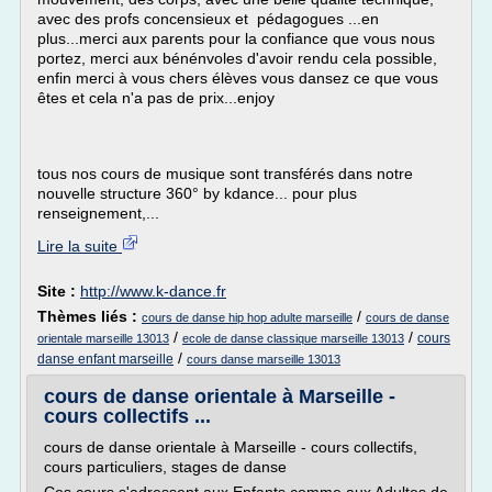
avec des profs concensieux et pédagogues ...en
plus...merci aux parents pour la confiance que vous nous
portez, merci aux bénénvoles d'avoir rendu cela possible,
enfin merci à vous chers élèves vous dansez ce que vous
êtes et cela n'a pas de prix...enjoy
tous nos cours de musique sont transférés dans notre
nouvelle structure 360° by kdance... pour plus
renseignement,...
Lire la suite
Site :
http://www.k-dance.fr
Thèmes liés :
/
cours de danse hip hop adulte marseille
cours de danse
/
/
cours
orientale marseille 13013
ecole de danse classique marseille 13013
/
danse enfant marseille
cours danse marseille 13013
cours de danse orientale à Marseille -
cours collectifs ...
cours de danse orientale à Marseille - cours collectifs,
cours particuliers, stages de danse