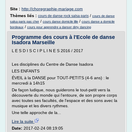
Site :
http://choregraphie-mariage.com
Thèmes liés :
/
cours de danse rock salsa paris
cours de danse
/
/
salsa paris pas cher
cours danse domicile lille
cours danse a domicile
/
bordeaux
cours pour apprendre a danser dirty dancing
Programme des cours à l'Ecole de danse
Isadora Marseille
L E S D I S C I P L I N E S 2016 / 2017
Les disciplines du Centre de Danse Isadora
LES ENFANTS
ÉVEIL à la DANSE pour TOUT-PETITS (4-6 ans) : le
mercredi à 14h15
De façon ludique, nous guiderons le tout-petit vers la
découverte du monde qui l'entoure, de son propre corps
avec toutes ses facultés, de l'espace et des sons avec la
musique et les divers rythmes.
Une telle approche de la...
Lire la suite
Date:
2017-02-24 08:19:05