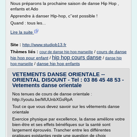
Nous préparons la prochaine saison de danse Hip Hop ,
enfants et Ado
Apprendre à danser Hip-hop, c'’est possible !
Quand : tous les...
Lire la suite
Site :
http://www.studiob13.fr
Thèmes liés :
/
cours de danse
cour de danse hip hop marseille
hip hop cours danse
hip hop pour enfant
/
/
danse hip
/
danse hip hop enfants
hop marseille
VETEMENTS DANSE ORIENTALE --
ORIENTAL DISOUNT - Tel : 03 86 45 48 53 -
Vetements danse orientale
Nos tenues de cours de danse orientale :
http://youtu.be/MUUnbXGsRpA
Tout ce que vous devez savoir sur les vêtements danse
orientale
Exercice physique par excellence, la danse améliore votre
bien-être et ses effets bénéfiques sur la santé sont
largement éprouvés. Trancher entre les différentes
pratiques existantes reste une question de choix