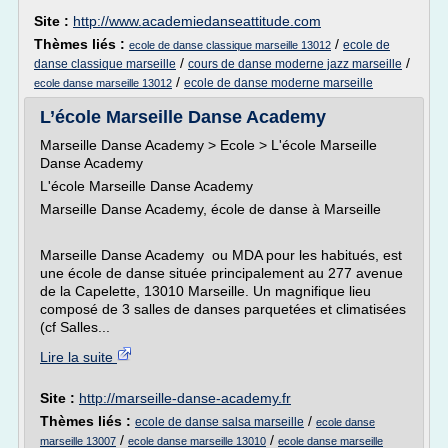
Site :
http://www.academiedanseattitude.com
Thèmes liés :
/
ecole de
ecole de danse classique marseille 13012
/
/
danse classique marseille
cours de danse moderne jazz marseille
/
ecole de danse moderne marseille
ecole danse marseille 13012
L’école Marseille Danse Academy
Marseille Danse Academy > Ecole > L'école Marseille
Danse Academy
L'école Marseille Danse Academy
Marseille Danse Academy, école de danse à Marseille
Marseille Danse Academy ou MDA pour les habitués, est
une école de danse située principalement au 277 avenue
de la Capelette, 13010 Marseille. Un magnifique lieu
composé de 3 salles de danses parquetées et climatisées
(cf Salles...
Lire la suite
Site :
http://marseille-danse-academy.fr
Thèmes liés :
/
ecole de danse salsa marseille
ecole danse
/
/
marseille 13007
ecole danse marseille 13010
ecole danse marseille