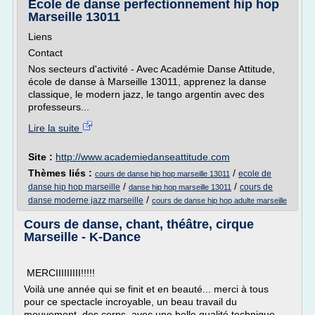
Ecole de danse perfectionnement hip hop
Marseille 13011
Liens
Contact
Nos secteurs d'activité - Avec Académie Danse Attitude,
école de danse à Marseille 13011, apprenez la danse
classique, le modern jazz, le tango argentin avec des
professeurs...
Lire la suite
Site :
http://www.academiedanseattitude.com
Thèmes liés :
/
ecole de
cours de danse hip hop marseille 13011
/
/
danse hip hop marseille
cours de
danse hip hop marseille 13011
/
danse moderne jazz marseille
cours de danse hip hop adulte marseille
Cours de danse, chant, théâtre, cirque
Marseille - K-Dance
MERCIIIIIIIII!!!!!
Voilà une année qui se finit et en beauté... merci à tous
pour ce spectacle incroyable, un beau travail du
mouvement, des corps, avec une belle qualité technique,