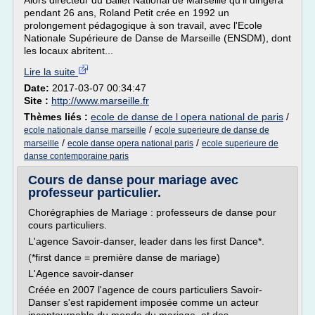
Alors directeur du Ballet National de Marseille qu'il dirigera
pendant 26 ans, Roland Petit crée en 1992 un
prolongement pédagogique à son travail, avec l'Ecole
Nationale Supérieure de Danse de Marseille (ENSDM), dont
les locaux abritent...
Lire la suite
Date:
2017-03-07 00:34:47
Site :
http://www.marseille.fr
Thèmes liés :
ecole de danse de l opera national de paris
/
/
ecole nationale danse marseille
ecole superieure de danse de
/
/
marseille
ecole danse opera national paris
ecole superieure de
danse contemporaine paris
Cours de danse pour mariage avec
professeur particulier.
Chorégraphies de Mariage : professeurs de danse pour
cours particuliers.
L'agence Savoir-danser, leader dans les first Dance*.
(*first dance = première danse de mariage)
L'Agence savoir-danser
Créée en 2007 l'agence de cours particuliers Savoir-
Danser s'est rapidement imposée comme un acteur