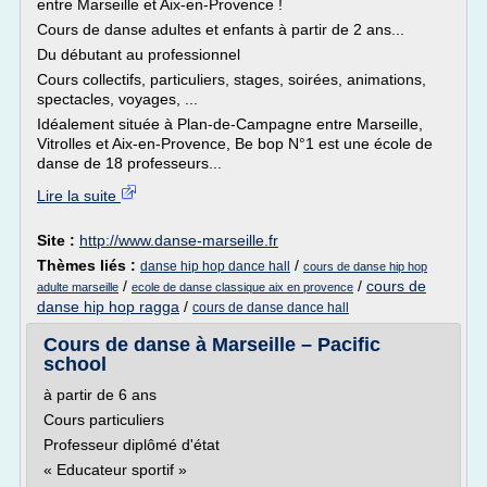
entre Marseille et Aix-en-Provence !
Cours de danse adultes et enfants à partir de 2 ans...
Du débutant au professionnel
Cours collectifs, particuliers, stages, soirées, animations,
spectacles, voyages, ...
Idéalement située à Plan-de-Campagne entre Marseille,
Vitrolles et Aix-en-Provence, Be bop N°1 est une école de
danse de 18 professeurs...
Lire la suite
Site :
http://www.danse-marseille.fr
Thèmes liés :
/
danse hip hop dance hall
cours de danse hip hop
/
/
cours de
adulte marseille
ecole de danse classique aix en provence
danse hip hop ragga
/
cours de danse dance hall
Cours de danse à Marseille – Pacific
school
à partir de 6 ans
Cours particuliers
Professeur diplômé d'état
« Educateur sportif »