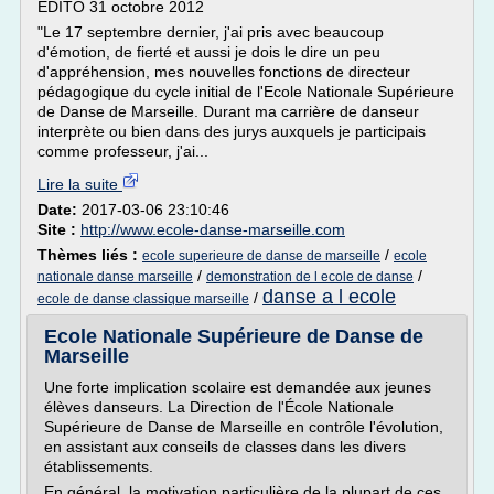
EDITO 31 octobre 2012
"Le 17 septembre dernier, j'ai pris avec beaucoup
d'émotion, de fierté et aussi je dois le dire un peu
d'appréhension, mes nouvelles fonctions de directeur
pédagogique du cycle initial de l'Ecole Nationale Supérieure
de Danse de Marseille. Durant ma carrière de danseur
interprète ou bien dans des jurys auxquels je participais
comme professeur, j'ai...
Lire la suite
Date:
2017-03-06 23:10:46
Site :
http://www.ecole-danse-marseille.com
Thèmes liés :
/
ecole superieure de danse de marseille
ecole
/
/
nationale danse marseille
demonstration de l ecole de danse
danse a l ecole
/
ecole de danse classique marseille
Ecole Nationale Supérieure de Danse de
Marseille
Une forte implication scolaire est demandée aux jeunes
élèves danseurs. La Direction de l'École Nationale
Supérieure de Danse de Marseille en contrôle l'évolution,
en assistant aux conseils de classes dans les divers
établissements.
En général, la motivation particulière de la plupart de ces