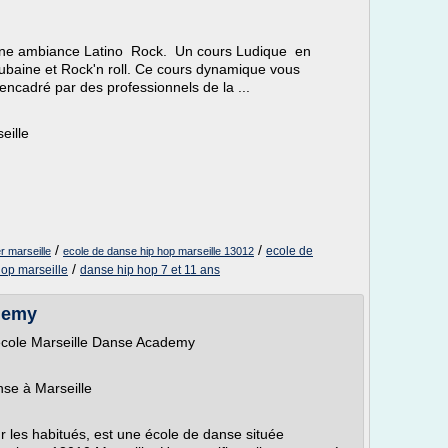
une ambiance Latino Rock. Un cours Ludique en
Cubaine et Rock'n roll. Ce cours dynamique vous
 encadré par des professionnels de la ...
eille
/
/
ecole de
r marseille
ecole de danse hip hop marseille 13012
/
hop marseille
danse hip hop 7 et 11 ans
ademy
école Marseille Danse Academy
se à Marseille
les habitués, est une école de danse située