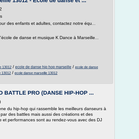
lle 13012 - Ecole de danse et ...
2
ns
ur des enfants et adultes, contactez notre équ...
'école de danse et musique K Dance à Marseille...
/
/
ecole de danse hip hop marseille
le 13012
ecole de danse
/
e 13012
ecole danse marseille 13012
URO BATTLE PRO (DANSE HIP-HOP ...
)
ène du hip-hop qui rassemble les meilleurs danseurs à
 par des battles mais aussi des créations et des
e et performances sont au rendez-vous avec des DJ