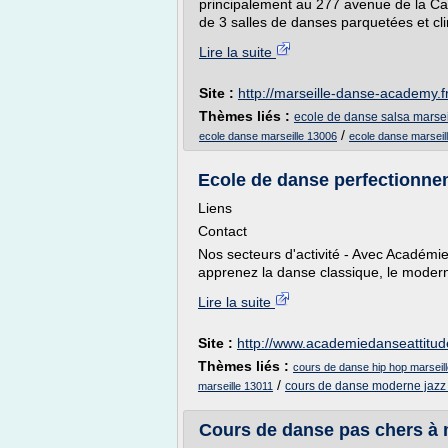
principalement au 277 avenue de la Ca
de 3 salles de danses parquetées et clim
Lire la suite
Site :
http://marseille-danse-academy.f
Thèmes liés :
ecole de danse salsa marsei
/
ecole danse marseille 13006
ecole danse marseil
Ecole de danse perfectionne
Liens
Contact
Nos secteurs d'activité - Avec Académi
apprenez la danse classique, le modern 
Lire la suite
Site :
http://www.academiedanseattitu
Thèmes liés :
cours de danse hip hop marseil
/
cours de danse moderne jazz 
marseille 13011
Cours de danse pas chers à ma