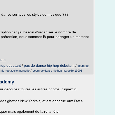
e danse sur tous les styles de musique ???
ription car j'ai besoin d'organiser le nombre de
s prétention, nous sommes là pour partager un moment
.com
 hop debutant
/
pas de danse hip hop debutant
/
cours de
/
hip hop adulte marseille
cours de danse hip hop marseille 13006
cademy
 découvrir toutes les autres photos, cliquez ici.
des ghettos New Yorkais, et est apparue aux Etats-
quer mais également de faire la fête.