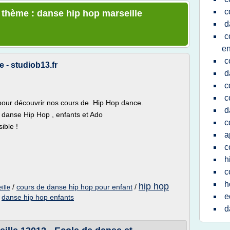
c
e thème : danse hip hop marseille
d
c
en
c
 - studiob13.fr
d
c
c
 pour découvrir nos cours de Hip Hop dance.
d
 danse Hip Hop , enfants et Ado
c
ible !
a
c
h
c
h
hip hop
/
cours de danse hip hop pour enfant
/
ille
e
/
danse hip hop enfants
d