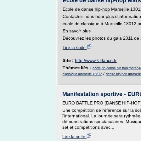
Ecole de danse hip-hop Marsei
Ecole de danse hip-hop Marseille 1301
Contactez-nous pour plus d'informatio
ecole de classique à Marseille 13012 po
En savoir plus
Découvrez les photos du gala 2011 de l
Lire la suite
Site :
http://www.k-dance.fr
Thèmes liés :
ecole de danse hip hop marseil
/
classique marseille 13012
danse hip hop marseill
Manifestation sportive - E
EURO BATTLE PRO (DANSE HIP-HOP
Une compétition de référence sur la sc
l'international. La journée sera rythmée
démonstrations spectaculaires. Musiqu
set et compétitions avec...
Lire la suite