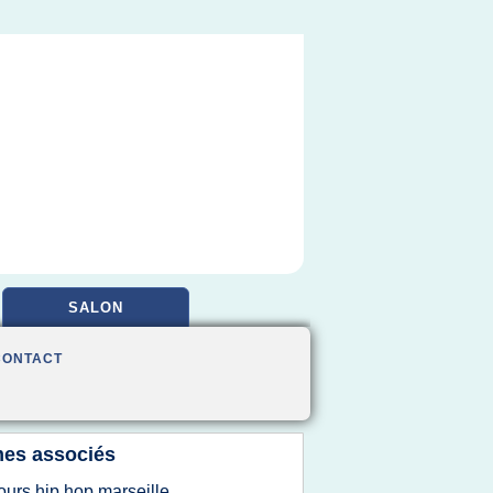
SALON
CONTACT
es associés
ours hip hop marseille