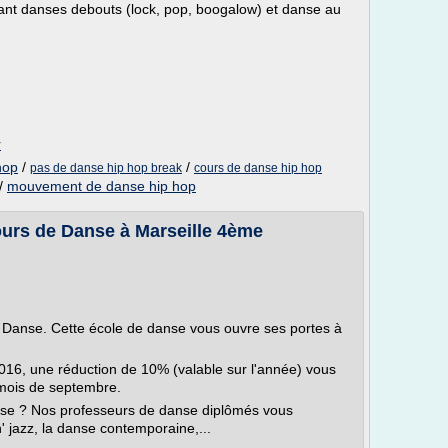
ant danses debouts (lock, pop, boogalow) et danse au
r
hop
/
/
pas de danse hip hop break
cours de danse hip hop
/
mouvement de danse hip hop
urs de Danse à Marseille 4ème
Danse. Cette école de danse vous ouvre ses portes à
016, une réduction de 10% (valable sur l'année) vous
 mois de septembre.
nse ? Nos professeurs de danse diplômés vous
 jazz, la danse contemporaine,...