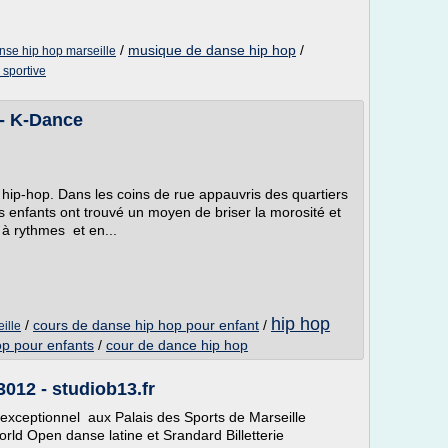
/
musique de danse hip hop
/
nse hip hop marseille
 sportive
 K-Dance
hip-hop. Dans les coins de rue appauvris des quartiers
es enfants ont trouvé un moyen de briser la morosité et
 à rythmes et en...
hip hop
/
cours de danse hip hop pour enfant
/
ille
op pour enfants
/
cour de dance hip hop
012 - studiob13.fr
exceptionnel aux Palais des Sports de Marseille
ld Open danse latine et Srandard Billetterie