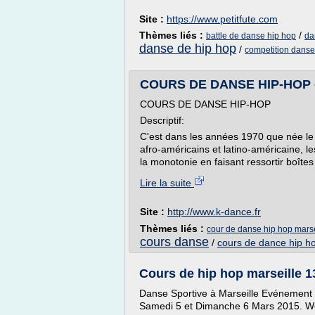
Site :
https://www.petitfute.com
Thèmes liés :
/
battle de danse hip hop
da
danse de hip hop
/
competition danse
COURS DE DANSE HIP-HOP -
COURS DE DANSE HIP-HOP
Descriptif:
C'est dans les années 1970 que née le 
afro-américains et latino-américaine, l
la monotonie en faisant ressortir boîtes
Lire la suite
Site :
http://www.k-dance.fr
Thèmes liés :
cour de danse hip hop marse
cours danse
/
cours de dance hip h
Cours de hip hop marseille 13
Danse Sportive à Marseille Evénement 
Samedi 5 et Dimanche 6 Mars 2015. Wor