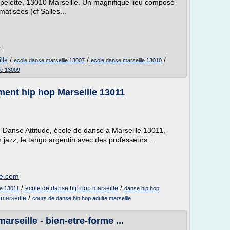
pelette, 13010 Marseille. Un magnifique lieu composé
atisées (cf Salles...
r
/
/
/
lle
ecole danse marseille 13007
ecole danse marseille 13010
le 13009
ment hip hop Marseille 13011
e Danse Attitude, école de danse à Marseille 13011,
jazz, le tango argentin avec des professeurs...
de.com
/
/
ecole de danse hip hop marseille
le 13011
danse hip hop
/
marseille
cours de danse hip hop adulte marseille
rseille - bien-etre-forme ...