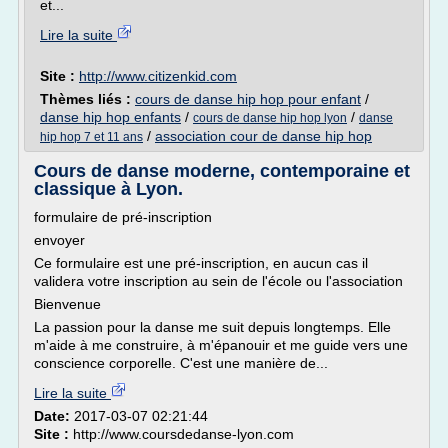
et...
Lire la suite
Site :
http://www.citizenkid.com
Thèmes liés :
cours de danse hip hop pour enfant
/
danse hip hop enfants
/
/
cours de danse hip hop lyon
danse
/
association cour de danse hip hop
hip hop 7 et 11 ans
Cours de danse moderne, contemporaine et
classique à Lyon.
formulaire de pré-inscription
envoyer
Ce formulaire est une pré-inscription, en aucun cas il
validera votre inscription au sein de l'école ou l'association
Bienvenue
La passion pour la danse me suit depuis longtemps. Elle
m'aide à me construire, à m'épanouir et me guide vers une
conscience corporelle. C'est une manière de...
Lire la suite
Date:
2017-03-07 02:21:44
Site :
http://www.coursdedanse-lyon.com