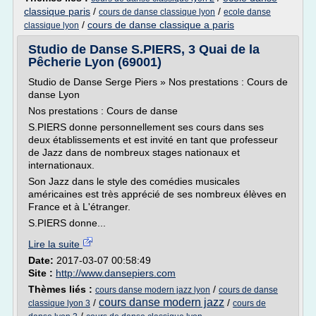
classique paris
/
/
cours de danse classique lyon
ecole danse
/
cours de danse classique a paris
classique lyon
Studio de Danse S.PIERS, 3 Quai de la
Pêcherie Lyon (69001)
Studio de Danse Serge Piers » Nos prestations : Cours de
danse Lyon
Nos prestations : Cours de danse
S.PIERS donne personnellement ses cours dans ses
deux établissements et est invité en tant que professeur
de Jazz dans de nombreux stages nationaux et
internationaux.
Son Jazz dans le style des comédies musicales
américaines est très apprécié de ses nombreux élèves en
France et à L'étranger.
S.PIERS donne...
Lire la suite
Date:
2017-03-07 00:58:49
Site :
http://www.dansepiers.com
Thèmes liés :
/
cours danse modern jazz lyon
cours de danse
cours danse modern jazz
/
/
classique lyon 3
cours de