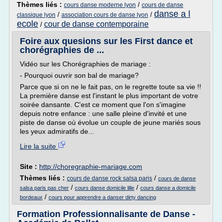
Thèmes liés :
/
cours danse moderne lyon
cours de danse
danse a l
/
/
classique lyon
association cours de danse lyon
ecole
cour de danse contemporaine
/
Foire aux quesions sur les First dance et
chorégraphies de ...
Vidéo sur les Chorégraphies de mariage :
- Pourquoi ouvrir son bal de mariage?
Parce que si on ne le fait pas, on le regrette toute sa vie !!
La première danse est l'instant le plus important de votre
soirée dansante. C'est ce moment que l'on s'imagine
depuis notre enfance : une salle pleine d'invité et une
piste de danse où évolue un couple de jeune mariés sous
les yeux admiratifs de...
Lire la suite
Site :
http://choregraphie-mariage.com
Thèmes liés :
/
cours de danse rock salsa paris
cours de danse
/
/
salsa paris pas cher
cours danse domicile lille
cours danse a domicile
/
bordeaux
cours pour apprendre a danser dirty dancing
Formation Professionnalisante de Danse -