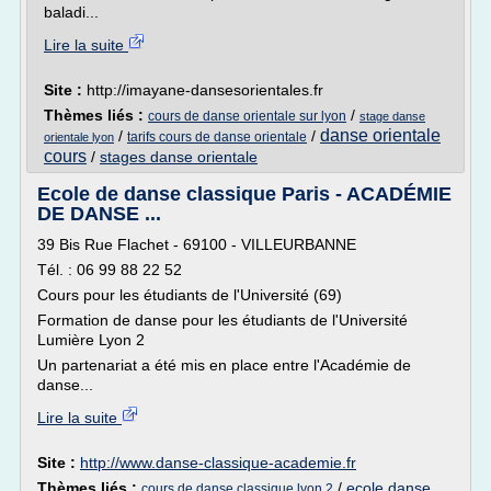
baladi...
Lire la suite
Site :
http://imayane-dansesorientales.fr
Thèmes liés :
/
cours de danse orientale sur lyon
stage danse
danse orientale
/
/
tarifs cours de danse orientale
orientale lyon
cours
/
stages danse orientale
Ecole de danse classique Paris - ACADÉMIE
DE DANSE ...
39 Bis Rue Flachet - 69100 - VILLEURBANNE
Tél. : 06 99 88 22 52
Cours pour les étudiants de l'Université (69)
Formation de danse pour les étudiants de l'Université
Lumière Lyon 2
Un partenariat a été mis en place entre l'Académie de
danse...
Lire la suite
Site :
http://www.danse-classique-academie.fr
Thèmes liés :
/
ecole danse
cours de danse classique lyon 2