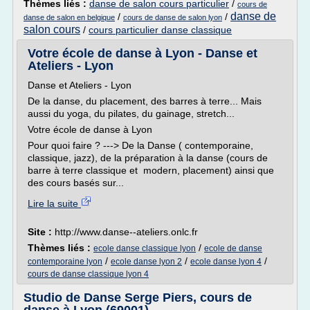
Thèmes liés :
danse de salon cours particulier
/
cours de
danse de
/
/
danse de salon en belgique
cours de danse de salon lyon
salon cours
/
cours particulier danse classique
Votre école de danse à Lyon - Danse et
Ateliers - Lyon
Danse et Ateliers - Lyon
De la danse, du placement, des barres à terre... Mais
aussi du yoga, du pilates, du gainage, stretch...
Votre école de danse à Lyon
Pour quoi faire ? ---> De la Danse ( contemporaine,
classique, jazz), de la préparation à la danse (cours de
barre à terre classique et modern, placement) ainsi que
des cours basés sur...
Lire la suite
Site :
http://www.danse--ateliers.onlc.fr
Thèmes liés :
/
ecole danse classique lyon
ecole de danse
/
/
/
contemporaine lyon
ecole danse lyon 2
ecole danse lyon 4
cours de danse classique lyon 4
Studio de Danse Serge Piers, cours de