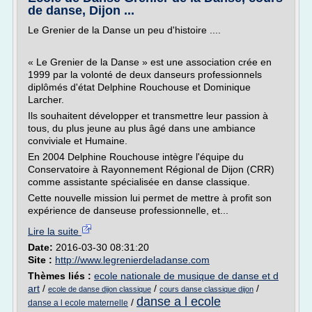
de danse, Dijon ...
Le Grenier de la Danse un peu d'histoire ....
« Le Grenier de la Danse » est une association crée en
1999 par la volonté de deux danseurs professionnels
diplômés d'état Delphine Rouchouse et Dominique
Larcher.
Ils souhaitent développer et transmettre leur passion à
tous, du plus jeune au plus âgé dans une ambiance
conviviale et Humaine.
En 2004 Delphine Rouchouse intègre l'équipe du
Conservatoire à Rayonnement Régional de Dijon (CRR)
comme assistante spécialisée en danse classique.
Cette nouvelle mission lui permet de mettre à profit son
expérience de danseuse professionnelle, et...
Lire la suite
Date:
2016-03-30 08:31:20
Site :
http://www.legrenierdeladanse.com
Thèmes liés :
ecole nationale de musique de danse et d
art
/
/
/
ecole de danse dijon classique
cours danse classique dijon
danse a l ecole
/
danse a l ecole maternelle