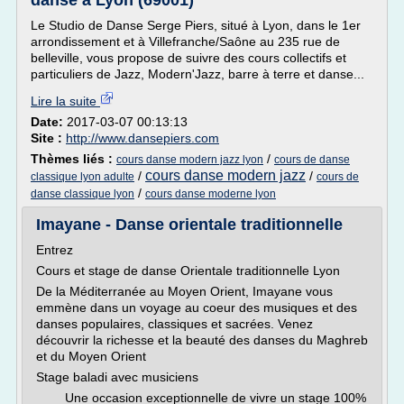
danse à Lyon (69001)
Le Studio de Danse Serge Piers, situé à Lyon, dans le 1er
arrondissement et à Villefranche/Saône au 235 rue de
belleville, vous propose de suivre des cours collectifs et
particuliers de Jazz, Modern'Jazz, barre à terre et danse...
Lire la suite
Date:
2017-03-07 00:13:13
Site :
http://www.dansepiers.com
Thèmes liés :
/
cours danse modern jazz lyon
cours de danse
cours danse modern jazz
/
/
classique lyon adulte
cours de
/
danse classique lyon
cours danse moderne lyon
Imayane - Danse orientale traditionnelle
Entrez
Cours et stage de danse Orientale traditionnelle Lyon
De la Méditerranée au Moyen Orient, Imayane vous
emmène dans un voyage au coeur des musiques et des
danses populaires, classiques et sacrées. Venez
découvrir la richesse et la beauté des danses du Maghreb
et du Moyen Orient
Stage baladi avec musiciens
Une occasion exceptionnelle de vivre un stage 100%