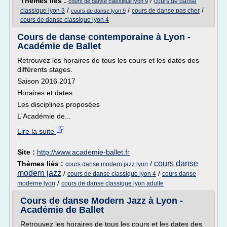
Thèmes liés :
/
cours de danse
cours de danse classique lyon 9
/
/
/
classique lyon 3
cours de danse pas cher
cours de danse lyon 9
cours de danse classique lyon 4
Cours de danse contemporaine à Lyon -
Académie de Ballet
Retrouvez les horaires de tous les cours et les dates des
différents stages.
Saison 2016 2017
Horaires et dates
Les disciplines proposées
L'Académie de...
Lire la suite
Site :
http://www.academie-ballet.fr
cours danse
Thèmes liés :
/
cours danse modern jazz lyon
modern jazz
/
/
cours de danse classique lyon 4
cours danse
/
moderne lyon
cours de danse classique lyon adulte
Cours de danse Modern Jazz à Lyon -
Académie de Ballet
Retrouvez les horaires de tous les cours et les dates des