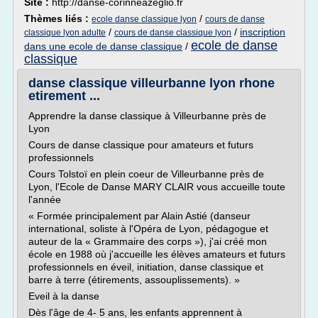
Site :
http://danse-corinneazeglio.fr
Thèmes liés :
/
ecole danse classique lyon
cours de danse
/
/
inscription
classique lyon adulte
cours de danse classique lyon
ecole de danse
dans une ecole de danse classique
/
classique
danse classique villeurbanne lyon rhone
etirement ...
Apprendre la danse classique à Villeurbanne près de
Lyon
Cours de danse classique pour amateurs et futurs
professionnels
Cours Tolstoï en plein coeur de Villeurbanne près de
Lyon, l'Ecole de Danse MARY CLAIR vous accueille toute
l'année
« Formée principalement par Alain Astié (danseur
international, soliste à l'Opéra de Lyon, pédagogue et
auteur de la « Grammaire des corps »), j'ai créé mon
école en 1988 où j'accueille les élèves amateurs et futurs
professionnels en éveil, initiation, danse classique et
barre à terre (étirements, assouplissements). »
Eveil à la danse
Dès l'âge de 4- 5 ans, les enfants apprennent à