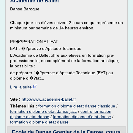
Académie de Ballet
Danse Baroque
Chaque jour les élèves suivent 2 cours ce qui représente un
minimum par semaine de 14 heures environ.
PR�?PARATION A L'EAT
EAT : �?preuve d'Aptitude Technique
L'Académie de Ballet offre aux élèves en formation pré-
professionnelle, en complément de la formation artistique,
la possibilité :
de préparer l'�?preuve d'Aptitude Technique (EAT) au
diplôme d'�?tat...
Lire la suite
Site :
http://www.academie-ballet.fr
Thèmes liés :
formation diplome d'etat danse classique
/
formation diplome d'etat danse jazz
/
centre formation
diplome d'etat danse
/
formation diplome d'etat danse
/
formation diplome d etat danse
Ecole de Danse Grenier de la Danse, cours