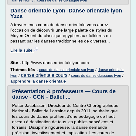
/
danse lyon 3
cours de danse classique lyon
Danse orientale Lyon -Danse orientale lyon
Yzza
A travers mes cours de danse orientale vous aurez
l'occasion de découvrir une large palette de styles du
Moyen Orient du classique égyptien aux folklores en
passant par les danses traditionnelles de diverses...
Lire la suite
Site :
http://www.danseorientalelyon.com
Thèmes liés :
/
cours de danse orientale sur lyon
danse orientale
danse orientale cours
/
/
/
lyon
cours de danse classique lyon
apprendre la danse orientale
Présentation & professeurs — Cours de
danse - CCN - Ballet ...
Petter Jacobsson, Directeur du Centre Chorégraphique
National - Ballet de Lorraine depuis 2011, souhaite que
les cours de danse profitent d'une pédagogie de haut
niveau à destination de tous les publics nancéiens et
lorrains. Discipline rigoureuse, la danse demande
précision, investissement et implication. Les cours de