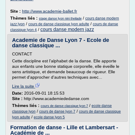
Site :
http://www.academie-ballet.fr
Thèmes liés :
/
cours danse modern
stage danse lyon nini theilade
/
/
jazz lyon
cours de danse classique lyon adulte
cours de danse
cours danse modern jazz
/
classique lyon 4
Academie de Danse Lyon 7 - Ecole de
danse classique ...
CONTACT
Cette discipline est l'alphabet de la danse. Elle apporte
aux enfants une bonne statique corporelle, elle éveille le
sens artistique, et demande beaucoup de rigueur. Elle
permet d'approcher d'autres techniques avec...
Lire la suite
Date:
2016-09-01 18:15:53
Site :
http://www.academiededanse.com
Thèmes liés :
/
ecole danse
cours de danse classique lyon 7
/
/
classique lyon
cours de danse lyon 7
cours de danse classique
/
lyon adulte
ecole danse lyon 5
Formation de danse - Lille et Lambersart -
Académie de ...