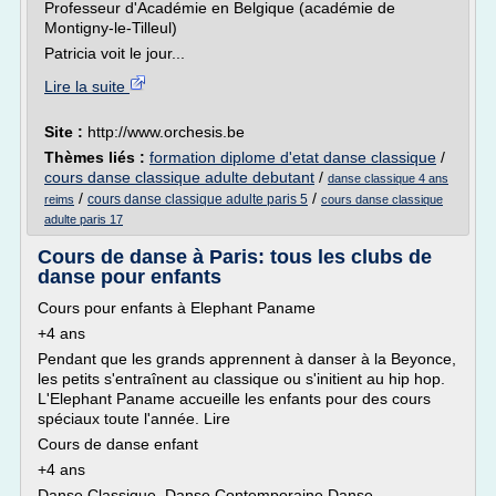
Professeur d'Académie en Belgique (académie de
Montigny-le-Tilleul)
Patricia voit le jour...
Lire la suite
Site :
http://www.orchesis.be
Thèmes liés :
formation diplome d'etat danse classique
/
cours danse classique adulte debutant
/
danse classique 4 ans
/
/
cours danse classique adulte paris 5
reims
cours danse classique
adulte paris 17
Cours de danse à Paris: tous les clubs de
danse pour enfants
Cours pour enfants à Elephant Paname
+4 ans
Pendant que les grands apprennent à danser à la Beyonce,
les petits s'entraînent au classique ou s'initient au hip hop.
L'Elephant Paname accueille les enfants pour des cours
spéciaux toute l'année. Lire
Cours de danse enfant
+4 ans
Danse Classique, Danse Contemporaine Danse