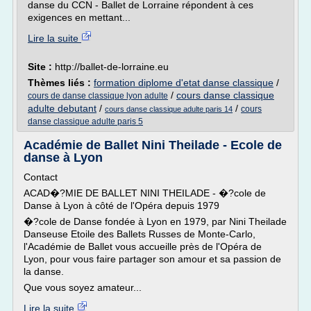
danse du CCN - Ballet de Lorraine répondent à ces
exigences en mettant...
Lire la suite
Site :
http://ballet-de-lorraine.eu
Thèmes liés :
formation diplome d'etat danse classique
/
/
cours danse classique
cours de danse classique lyon adulte
adulte debutant
/
/
cours
cours danse classique adulte paris 14
danse classique adulte paris 5
Académie de Ballet Nini Theilade - Ecole de
danse à Lyon
Contact
ACAD�?MIE DE BALLET NINI THEILADE - �?cole de
Danse à Lyon à côté de l'Opéra depuis 1979
�?cole de Danse fondée à Lyon en 1979, par Nini Theilade
Danseuse Etoile des Ballets Russes de Monte-Carlo,
l'Académie de Ballet vous accueille près de l'Opéra de
Lyon, pour vous faire partager son amour et sa passion de
la danse.
Que vous soyez amateur...
Lire la suite