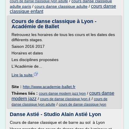
/
cours danse classique
cours de danse classique lyon adulte
cours danse
adulte paris
/
cours danse classique adulte
/
classique enfant
Cours de danse classique à Lyon -
Académie de Ballet
Retrouvez les horaires de tous les cours et les dates des
différents stages.
Saison 2016 2017
Horaires et dates
Les disciplines proposées
L'Académie de...
Lire la suite
Site :
http://www.academie-ballet.fr
cours danse
Thèmes liés :
/
cours danse modern jazz lyon
modern jazz
/
/
cours de danse classique lyon 4
cours de
/
danse classique lyon adulte
cours de danse classique lyon
Danse Astié - Studio Alain Astié Lyon
Cours de danse classique et de barre au sol à Lyon