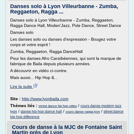
Danses solo à Lyon Villeurbanne - Zumba,
Reggaeton, Ragga ...
Danses solo à Lyon Villeurbanne - Zumba, Reggaeton,
Ragga Dance Hall, Moden'Jazz, Pole Dance, Street Dance
Danses solo
Les danses solo ou danses d'expression - Bougez votre
corps et votre esprit !
Zumba, Reggaeton, Ragga DanceHall
Pour les danses Afro Caraïbéennes, qui sont la marque de
fabrique de Baila depuis plusieurs années.
A découvrir en vidéo ci-contre.
Mais aussi... Hip Hop &...
Lire la suite
Site :
http://www.lyonbaila.com
Thèmes liés :
/
cours danse modern jazz
street dance hip hop video
/
/
/
lyon
danse hip hop dance hall
street dance
cours danse ragga lyon
hip hop difference
Cours de danse à la MJC de Fontaine Saint
Martin près de Lyon