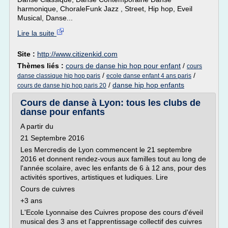
harmonique, ChoraleFunk Jazz , Street, Hip hop, Eveil
Musical, Danse...
Lire la suite
Site :
http://www.citizenkid.com
Thèmes liés :
cours de danse hip hop pour enfant
/
cours
/
/
danse classique hip hop paris
ecole danse enfant 4 ans paris
/
danse hip hop enfants
cours de danse hip hop paris 20
Cours de danse à Lyon: tous les clubs de
danse pour enfants
A partir du
21 Septembre 2016
Les Mercredis de Lyon commencent le 21 septembre
2016 et donnent rendez-vous aux familles tout au long de
l'année scolaire, avec les enfants de 6 à 12 ans, pour des
activités sportives, artistiques et ludiques. Lire
Cours de cuivres
+3 ans
L'Ecole Lyonnaise des Cuivres propose des cours d'éveil
musical des 3 ans et l'apprentissage collectif des cuivres