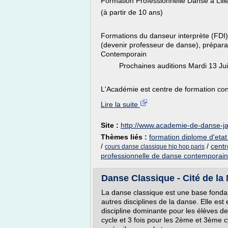
Formation Professionnelle Danse à Lill
(à partir de 10 ans)
Formations du danseur interprète (FDI)
(devenir professeur de danse), préparat
Contemporain
Prochaines auditions Mardi 13 Juin 2
L'Académie est centre de formation cont
Lire la suite
Site :
http://www.academie-de-danse-
Thèmes liés :
formation diplome d'eta
/
/
centr
cours danse classique hip hop paris
professionnelle de danse contemporai
Danse Classique - Cité de l
La danse classique est une base fonda
autres disciplines de la danse. Elle 
discipline dominante pour les élèves de
cycle et 3 fois pour les 2ème et 3ème cy