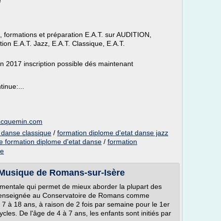
e
, formations et préparation E.A.T. sur AUDITION,
ion E.A.T. Jazz, E.A.T. Classique, E.A.T.
017 inscription possible dés maintenant
inue:...
jacquemin.com
t danse classique
/
formation diplome d'etat danse jazz
e formation diplome d'etat danse
/
formation
ne
a Musique de Romans-sur-Isère
mentale qui permet de mieux aborder la plupart des
est enseignée au Conservatoire de Romans comme
 7 à 18 ans, à raison de 2 fois par semaine pour le 1er
cles. De l'âge de 4 à 7 ans, les enfants sont initiés par