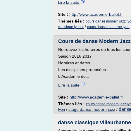
Lire la suite
Site :
http://www.academie-ballet.fr
Thèmes liés :
cours danse modern jazz ly
/
classique lyon 4
cours danse moderne lyon
Cours de danse Modern Jazz 
Retrouvez les horaires de tous les cours
Saison 2016 2017
Horaires et dates
Les disciplines proposées
L'Académie de...
Lire la suite
Site :
http://www.academie-ballet.fr
Thèmes liés :
cours danse modern jazz ly
danse
/
stage danse modern jazz
/
lyon
danse classique villeurbanne 
Apprendre la danse classique à Villeu