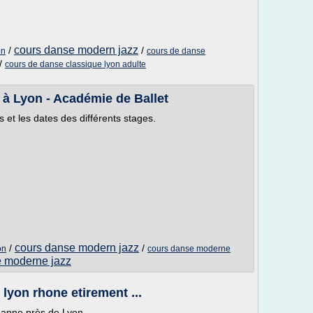
cours danse modern jazz
/
/
on
cours de danse
/
cours de danse classique lyon adulte
à Lyon - Académie de Ballet
 et les dates des différents stages.
cours danse modern jazz
/
/
on
cours danse moderne
 moderne jazz
lyon rhone etirement ...
rbanne près de Lyon