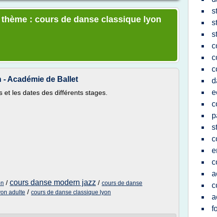
s
e thème : cours de danse classique lyon
s
s
c
c
c
 - Académie de Ballet
d
e
 et les dates des différents stages.
c
p
s
c
e
c
a
cours danse modern jazz
/
/
on
cours de danse
c
/
yon adulte
cours de danse classique lyon
a
f