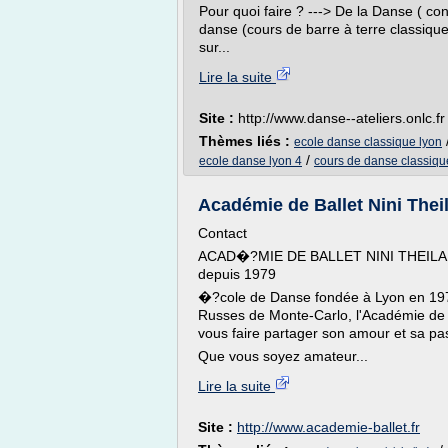
Pour quoi faire ? ---> De la Danse ( con
danse (cours de barre à terre classiq
sur...
Lire la suite
Site :
http://www.danse--ateliers.onlc.fr
Thèmes liés :
ecole danse classique lyon
/
ecole danse lyon 4
cours de danse classiqu
Académie de Ballet Nini Thei
Contact
ACAD�?MIE DE BALLET NINI THEILADE 
depuis 1979
�?cole de Danse fondée à Lyon en 1979
Russes de Monte-Carlo, l'Académie de B
vous faire partager son amour et sa pa
Que vous soyez amateur...
Lire la suite
Site :
http://www.academie-ballet.fr