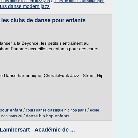
/
cours danse modern jazz lyon
cours de danse classique lyon
urs danse modern jazz
 les clubs de danse pour enfants
e
nser à la Beyonce, les petits s'entraînent au
lephant Paname accueille les enfants pour des cours
 Danse harmonique, ChoraleFunk Jazz , Street, Hip
pour enfant
/
/
cours danse classique hip hop paris
ecole
/
danse hip hop enfants
 hop paris 20
 Lambersart - Académie de ...