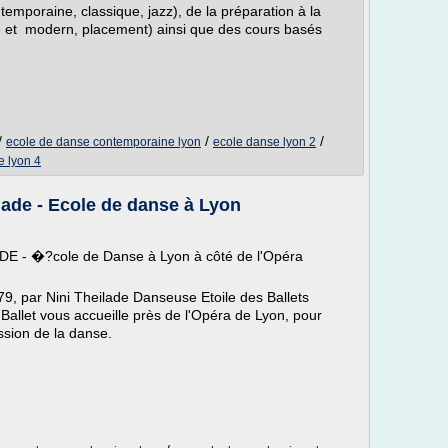
temporaine, classique, jazz), de la préparation à la
ue et modern, placement) ainsi que des cours basés
/
/
/
ecole de danse contemporaine lyon
ecole danse lyon 2
e lyon 4
lade - Ecole de danse à Lyon
- �?cole de Danse à Lyon à côté de l'Opéra
, par Nini Theilade Danseuse Etoile des Ballets
allet vous accueille près de l'Opéra de Lyon, pour
ssion de la danse.