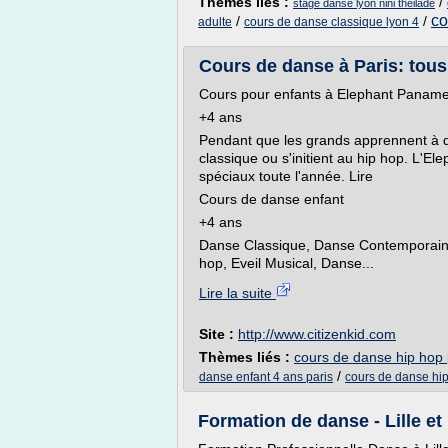
Thèmes liés :
/
stage danse lyon nini theilade
co
/
/
adulte
cours de danse classique lyon 4
Cours de danse à Paris: tous
Cours pour enfants à Elephant Panam
+4 ans
Pendant que les grands apprennent à da
classique ou s'initient au hip hop. L'E
spéciaux toute l'année. Lire
Cours de danse enfant
+4 ans
Danse Classique, Danse Contemporaine
hop, Eveil Musical, Danse...
Lire la suite
Site :
http://www.citizenkid.com
Thèmes liés :
cours de danse hip hop 
/
danse enfant 4 ans paris
cours de danse hip
Formation de danse - Lille et