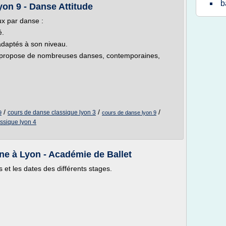
b
on 9 - Danse Attitude
ux par danse :
é.
adaptés à son niveau.
d propose de nombreuses danses, contemporaines,
/
/
/
cours de danse classique lyon 3
9
cours de danse lyon 9
ssique lyon 4
e à Lyon - Académie de Ballet
 et les dates des différents stages.