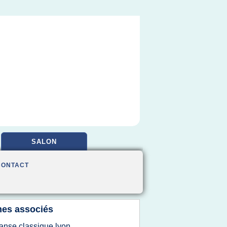
SALON
CONTACT
es associés
anse classique lyon