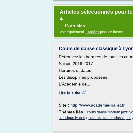
Articles sélectionnés pour l
4
16 articles
→
Voir également
1 Vidéos
pour ce thème
Cours de danse classique à Lyon
Retrouvez les horaires de tous les cours
Saison 2016 2017
Horaires et dates
Les disciplines proposées
L'Académie de...
Lire la suite
Site :
http://www.academie-ballet.fr
Thèmes liés :
cours danse modern jazz ly
/
classique lyon 4
cours de danse classique l