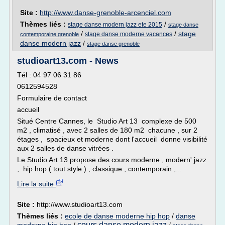
Site :
http://www.danse-grenoble-arcenciel.com
Thèmes liés :
/
stage danse modern jazz ete 2015
stage danse
/
/
stage
stage danse moderne vacances
contemporaine grenoble
danse modern jazz
/
stage danse grenoble
studioart13.com - News
Tél : 04 97 06 31 86
0612594528
Formulaire de contact
accueil
Situé Centre Cannes, le Studio Art 13 complexe de 500
m2 , climatisé , avec 2 salles de 180 m2 chacune , sur 2
étages , spacieux et moderne dont l'accueil donne visibilité
aux 2 salles de danse vitrées .
Le Studio Art 13 propose des cours moderne , modern' jazz
, hip hop ( tout style ) , classique , contemporain ,...
Lire la suite
Site :
http://www.studioart13.com
Thèmes liés :
ecole de danse moderne hip hop
/
danse
cours danse modern jazz