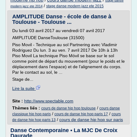
moderne hip hop
/
/
stage danse
/
stage danse modern jazz ete 2015
modern jazz ete 2014
AMPLITUDE Danse - école de danse à
Toulouse - Toulouse ...
Du lundi 03 avril 2017 au vendredi 07 avril 2017
AMPLITUDE DanseToulouse (31500)
Piso Movil - Technique au sol Partnering avec Vladimir
Rodriguez Du lun. 3 au ven. 7 avril 2017 De 10h à 13h
Piso Movil La technique Piso Móvil se base sur le sol
comme point de départ du mouvement (pour le poids et le
déplacement dans l'espace) et de l'alignement du corps.
Par le contact au sol, le ...
Stage de...
Lire la suite
Site :
http://www.spectable.com
Thèmes liés :
/
cours de danse hip hop toulouse
cours danse
/
/
classique hip hop paris
cours de danse hip hop paris 17
cours
/
cours de danse hip hop sur paris
de danse hip hop paris 13
Danse Contemporaine • La MJC De Croix
Daurade