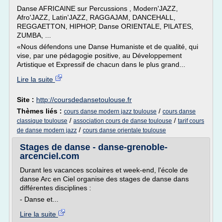
Danse AFRICAINE sur Percussions , Modern'JAZZ,
Afro'JAZZ, Latin'JAZZ, RAGGAJAM, DANCEHALL,
REGGAETTON, HIPHOP, Danse ORIENTALE, PILATES,
ZUMBA, ...
«Nous défendons une Danse Humaniste et de qualité, qui
vise, par une pédagogie positive, au Développement
Artistique et Expressif de chacun dans le plus grand...
Lire la suite
Site :
http://coursdedansetoulouse.fr
Thèmes liés :
/
cours danse modern jazz toulouse
cours danse
/
/
classique toulouse
association cours de danse toulouse
tarif cours
/
de danse modern jazz
cours danse orientale toulouse
Stages de danse - danse-grenoble-
arcenciel.com
Durant les vacances scolaires et week-end, l'école de
danse Arc en Ciel organise des stages de danse dans
différentes disciplines :
- Danse et...
Lire la suite