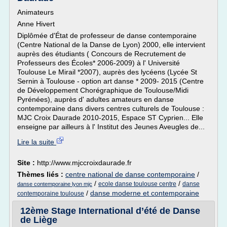
Animateurs
Anne Hivert
Diplômée d'État de professeur de danse contemporaine
(Centre National de la Danse de Lyon) 2000, elle intervient
auprès des étudiants ( Concours de Recrutement de
Professeurs des Écoles* 2006-2009) à l' Université
Toulouse Le Mirail *2007), auprès des lycéens (Lycée St
Sernin à Toulouse - option art danse * 2009- 2015 (Centre
de Développement Chorégraphique de Toulouse/Midi
Pyrénées), auprès d' adultes amateurs en danse
contemporaine dans divers centres culturels de Toulouse :
MJC Croix Daurade 2010-2015, Espace ST Cyprien... Elle
enseigne par ailleurs à l' Institut des Jeunes Aveugles de...
Lire la suite
Site :
http://www.mjccroixdaurade.fr
Thèmes liés :
centre national de danse contemporaine
/
/
/
ecole danse toulouse centre
danse
danse contemporaine lyon mjc
/
danse moderne et contemporaine
contemporaine toulouse
12ème Stage International d’été de Danse
de Liège