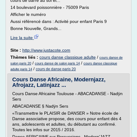
cours de barre au sol et...
14 boulevard poissonnière - 75009 Paris
Afficher le numéro
Aussi référencé dans : Activité pour enfant Paris 9
Bonne Nouvelle, Grands...
Lire la suite
Site :
http://www.justacote.com
Thèmes liés :
cours danse classique adulte
/
cours danse de
/
/
salon paris 20
cours danse de salon paris 14
cours danse classique
/
cours de danse paris 20
adulte paris 14
Cours Danse Africaine, Modernjazz,
Afrojazz, Latinjazz ...
Cours Danse Africaine Toulouse - ABACADANSE - Nadÿn
Sers
ABACADANSE § Nadÿn Sers
«Transmettre le PLAISIR de DANSER » Notre école de
Danse associative propose, des cours pour enfant dès 4
ans, adolescents et adultes, du débutant au confirmé.
Toutes les infos sur 2015 / 2016.
Danse AFRICAINE sur Percussions , Modern'JAZZ,