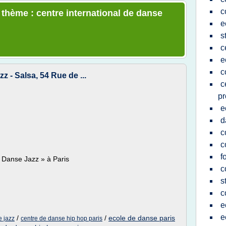
c
 thème : centre international de danse
e
s
c
e
c
z - Salsa, 54 Rue de ...
c
pr
e
d
c
c
f
e Danse Jazz » à Paris
c
s
c
e
e
/
/
ecole de danse paris
e jazz
centre de danse hip hop paris