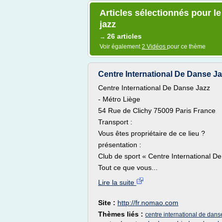
Articles sélectionnés pour le
jazz
26 articles
→
Voir également
2 Vidéos
pour ce thème
Centre International De Danse Jaz
Centre International De Danse Jazz
- Métro Liège
54 Rue de Clichy 75009 Paris France
Transport :
Vous êtes propriétaire de ce lieu ?
présentation :
Club de sport « Centre International D
Tout ce que vous...
Lire la suite
Site :
http://fr.nomao.com
Thèmes liés :
centre international de dans