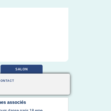
SALON
CONTACT
es associés
ours danse paris 18 eme