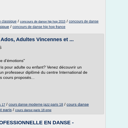
/
/
e classique
concours de danse
concours de danse hip hop 2015
sique
/
concours de danse hip hop france
 Ados, Adultes Vincennes et ...
S
e d'émotions"
is pour adulte ou enfant? Venez découvrir un
n professeur diplômé du centre International de
 cours proposés...
/
/
cours danse
cours danse moderne jazz paris 18
s 17
t paris
/
cours danse paris 18 eme
OFESSIONNELLE EN DANSE -