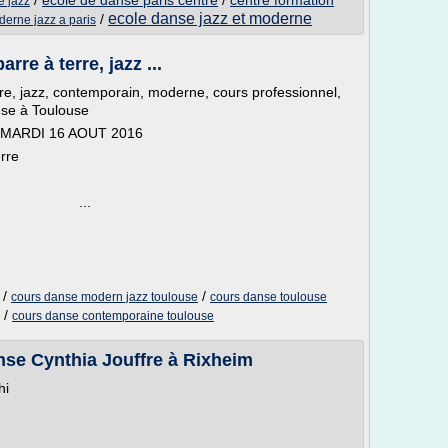
/
ecole de danse paris centre
/
centre formation
e jazz
ecole danse jazz et moderne
/
erne jazz a paris
re à terre, jazz ...
re, jazz, contemporain, moderne, cours professionnel,
nse à Toulouse
MARDI 16 AOUT 2016
rre
e
cours ...
/
/
cours danse modern jazz toulouse
cours danse toulouse
/
cours danse contemporaine toulouse
anse Cynthia Jouffre à Rixheim
jhi