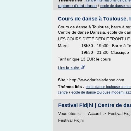
Thèmes liés :
centre international de dans
diplome d'etat danse
/
ecole de danse mod
Cours de danse à Toulouse, bar
Cours de danse à Toulouse, barre à ter
Centre de danse Darissia, école de da
LES COURS D'ÉTÉ DÉDUTERONT LE 
Mardi 18h30 - 19h30 Barre à Te
19h30 - 21h00 Classiqu
Tarif unique 13 EUR le 
Lire la suite
Site :
http://www.darissiadanse.com
Thèmes liés :
ecole danse toulouse centre
/
centre
ecole de danse toulouse modern jazz
Festival Fidjhi | Centre de d
Vous êtes ici : Accueil > Festival Fid
Festival Fidjhi