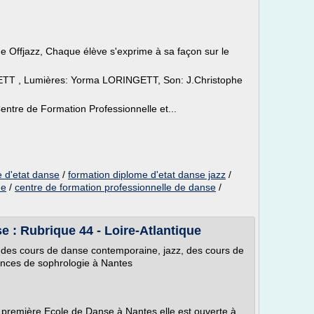
de Offjazz, Chaque élève s'exprime à sa façon sur le
GETT , Lumières: Yorma LORINGETT, Son: J.Christophe
entre de Formation Professionnelle et...
e d'etat danse
/
formation diplome d'etat danse jazz
/
ue
/
centre de formation professionnelle de danse
/
 : Rubrique 44 - Loire-Atlantique
 des cours de danse contemporaine, jazz, des cours de
ances de sophrologie à Nantes
 première Ecole de Danse à Nantes,elle est ouverte à