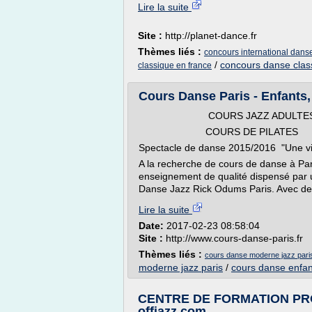
Lire la suite
Site :
http://planet-dance.fr
Thèmes liés :
concours international dans
/
concours danse clas
classique en france
Cours Danse Paris - Enfants,
COURS JAZZ ADULTE
COURS DE PILATES
Spectacle de danse 2015/2016 "Une vi
A la recherche de cours de danse à Par
enseignement de qualité dispensé par u
Danse Jazz Rick Odums Paris. Avec des
Lire la suite
Date:
2017-02-23 08:58:04
Site :
http://www.cours-danse-paris.fr
Thèmes liés :
cours danse moderne jazz pari
moderne jazz paris
/
cours danse enfan
CENTRE DE FORMATION PR
offjazz.com