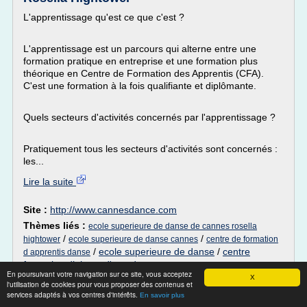
L'apprentissage qu'est ce que c'est ?
L'apprentissage est un parcours qui alterne entre une
formation pratique en entreprise et une formation plus
théorique en Centre de Formation des Apprentis (CFA).
C'est une formation à la fois qualifiante et diplômante.
Quels secteurs d'activités concernés par l'apprentissage ?
Pratiquement tous les secteurs d'activités sont concernés :
les...
Lire la suite
Site :
http://www.cannesdance.com
Thèmes liés :
ecole superieure de danse de cannes rosella
/
/
hightower
ecole superieure de danse cannes
centre de formation
/
ecole superieure de danse
/
centre
d apprentis danse
formation diplome d'etat danse
En poursuivant votre navigation sur ce site, vous acceptez
X
l'utilisation de cookies pour vous proposer des contenus et
Ecole Supérieure de Danse de Cannes
services adaptés à vos centres d'intérêts.
En savoir plus
Rosella Hightower - CFA