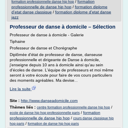
/
formation
formation professionnelle danse hip hop
professionnelle de danse hip hop
/
formation diplome
d'etat danse classique
/
formation diplome d'etat danse
jazz
Professeur de danse à domicile – Sélection
Professeur de danse à domicile - Galerie
Tiphaine
Professeur de danse et Chorégraphe
Diplômée d'état de professeur de danse, danseuse
professionnelle et dirigeante de Danse à domicile,
j'enseigne depuis 10 ans à domicile ainsi qu'au sein
d'écoles de danse. L'équipe de professeurs et moi même
seront à votre écoute pour faire de vos cours particuliers
des moments agréables. Ma devise...
Lire la suite
Site :
http://www.danseadomicile.com
Thèmes liés :
/
centre formation professionnelle danse hip hop
/
formation
ecole de danse hip hop professionnelle paris
professionnelle de danse hip hop
/
cours danse classique hip
/
hop paris
formation de danse hip hop paris