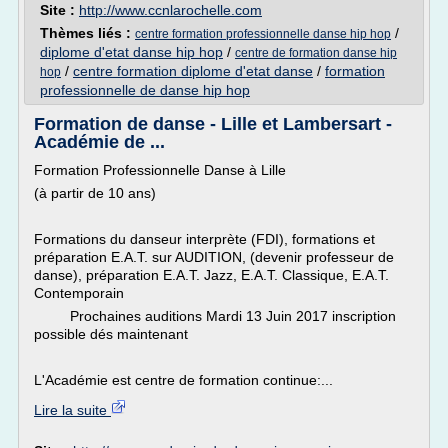
Site :
http://www.ccnlarochelle.com
Thèmes liés :
/
centre formation professionnelle danse hip hop
diplome d'etat danse hip hop
/
centre de formation danse hip
/
centre formation diplome d'etat danse
/
formation
hop
professionnelle de danse hip hop
Formation de danse - Lille et Lambersart -
Académie de ...
Formation Professionnelle Danse à Lille
(à partir de 10 ans)
Formations du danseur interprète (FDI), formations et
préparation E.A.T. sur AUDITION, (devenir professeur de
danse), préparation E.A.T. Jazz, E.A.T. Classique, E.A.T.
Contemporain
Prochaines auditions Mardi 13 Juin 2017 inscription
possible dés maintenant
L'Académie est centre de formation continue:...
Lire la suite