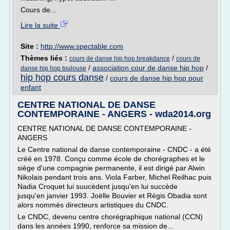
Cours de...
Lire la suite
Site :
http://www.spectable.com
Thèmes liés :
/
cours de danse hip hop breakdance
cours de
/
association cour de danse hip hop
/
danse hip hop toulouse
hip hop cours danse
/
cours de danse hip hop pour
enfant
CENTRE NATIONAL DE DANSE
CONTEMPORAINE - ANGERS - wda2014.org
CENTRE NATIONAL DE DANSE CONTEMPORAINE -
ANGERS
Le Centre national de danse contemporaine - CNDC - a été
créé en 1978. Conçu comme école de chorégraphes et le
siège d'une compagnie permanente, il est dirigé par Alwin
Nikolais pendant trois ans. Viola Farber, Michel Reilhac puis
Nadia Croquet lui suucèdent jusqu'en lui succède
jusqu'en janvier 1993. Joëlle Bouvier et Régis Obadia sont
alors nommés directeurs artistiques du CNDC.
Le CNDC, devenu centre chorégraphique national (CCN)
dans les années 1990, renforce sa mission de...