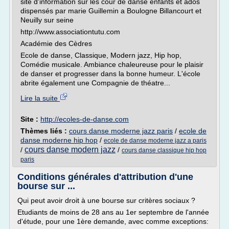
site d'information sur les cour de danse enfants et ados
dispensés par marie Guillemin a Boulogne Billancourt et
Neuilly sur seine
http://www.associationtutu.com
Académie des Cèdres
Ecole de danse, Classique, Modern jazz, Hip hop,
Comédie musicale. Ambiance chaleureuse pour le plaisir
de danser et progresser dans la bonne humeur. L'école
abrite également une Compagnie de théatre...
Lire la suite
Site :
http://ecoles-de-danse.com
Thèmes liés :
cours danse moderne jazz paris
/
ecole de
danse moderne hip hop
/
ecole de danse moderne jazz a paris
cours danse modern jazz
/
/
cours danse classique hip hop
paris
Conditions générales d'attribution d'une
bourse sur ...
Qui peut avoir droit à une bourse sur critères sociaux ?
Etudiants de moins de 28 ans au 1er septembre de l'année
d'étude, pour une 1ère demande, avec comme exceptions: