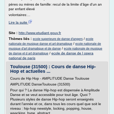
pères ou mères de famille: recul de la limite d'âge d'un an
par enfant élevé
volontaires:...
Lire la suite
Site :
http://www.etudiant.gouv.fr
Thèmes liés :
/
ecole superieure de danse d'angers
ecole
/
nationale de musique danse et art dramatique
ecole nationale de
/
musique d'art dramatique et de danse
ecole nationale de musique
/
ecole de danse de l opera
de danse et d art dramatique
national de paris
Toulouse (31500) : Cours de danse Hip-
Hop et actuelles ...
Cours de Hip Hop - AMPLITUDE Danse Toulouse
AMPLITUDE DanseToulouse (31500)
Pour qui ? La danse Hip-hop est dispensée à Amplitude
Danse et se veut accessible pour tout âge. Quoi ?
Plusieurs styles de danse Hip-hop seront enseignés
durant l'année et ce, dans tous les cours quel que soit le
niveau : hip-hop newstyle, locking, popping, house,
waacking, hype, abstract... ...