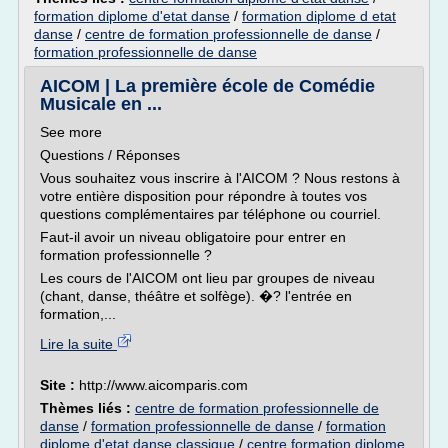
formation diplome d'etat danse
/
formation diplome d etat
danse
/
centre de formation professionnelle de danse
/
formation professionnelle de danse
AICOM | La première école de Comédie
Musicale en ...
See more
Questions / Réponses
Vous souhaitez vous inscrire à l'AICOM ? Nous restons à
votre entière disposition pour répondre à toutes vos
questions complémentaires par téléphone ou courriel.
Faut-il avoir un niveau obligatoire pour entrer en
formation professionnelle ?
Les cours de l'AICOM ont lieu par groupes de niveau
(chant, danse, théâtre et solfège). �? l'entrée en
formation,...
Lire la suite
Site :
http://www.aicomparis.com
Thèmes liés :
centre de formation professionnelle de
danse
/
formation professionnelle de danse
/
formation
diplome d'etat danse classique
/
centre formation diplome