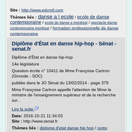
Site :
http://www.edcmtl.com
danse a l ecole
ecole de danse
Thèmes liés :
/
contemporaine
/
/
ecole de danse a montreal
spectacle danse
/
formation professionnelle de danse
contemporaine montreal
contemporaine
Diplôme d'État en danse hip-hop - Sénat -
senat.fr
Diplôme d'État en danse hip-hop
14e législature
Question écrite n° 10411 de Mme Françoise Cartron
(Gironde - SOC)
publiée dans le JO Sénat du 13/02/2014 - page 379
Mme Françoise Cartron appelle l'attention de Mme la
ministre de l'enseignement supérieur et de la recherche
sur...
Lire la suite
Date:
2016-10-21 11:34:03
Site :
http://www.senat.fr
Thèmes liés :
diplome d'etat danse hip hop
/
centre