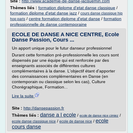
Site :
http://www.academie-de-danse-jacquemin.com
Thèmes liés :
formation diplome d'etat danse classique
/
formation diplome d'etat danse jazz
/
cours danse classique hip
/
centre formation diplome d'etat danse
/
formation
hop paris
professionnelle de danse contemporaine
ECOLE DE DANSE A NICE CENTRE, Ecole
Danse Passion, Cours ...
Un apport unique pour le futur danseur professionnel
Durant cette formation pré-professionnelle les cours sont
dispensés par une équipe qui est renforcée par des
enseignants associés de différentes cultures
complémentaires à la danse. L'objectif étant d'apporter
des connaissances complémentaires en Danse (en
contemporain ou classique selon les cas), Culture
Chorégraphique, Formation...
Lire la suite
Site :
http://dansepassion.fr
danse a l ecole
Thèmes liés :
/
/
ecole de danse nice cimiez
ecole
/
/
ecole danse classique nice
ecole de danse nice
cours danse