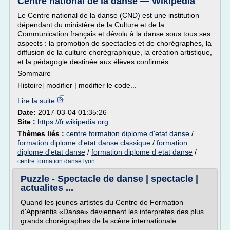
Centre national de la danse — Wikipédia
Le Centre national de la danse (CND) est une institution
dépendant du ministère de la Culture et de la
Communication français et dévolu à la danse sous tous ses
aspects : la promotion de spectacles et de chorégraphes, la
diffusion de la culture chorégraphique, la création artistique,
et la pédagogie destinée aux élèves confirmés.
Sommaire
Histoire[ modifier | modifier le code...
Lire la suite
Date:
2017-03-04 01:35:26
Site :
https://fr.wikipedia.org
Thèmes liés :
centre formation diplome d'etat danse
/
formation diplome d'etat danse classique
/
formation
diplome d'etat danse
/
formation diplome d etat danse
/
centre formation danse lyon
Puzzle - Spectacle de danse | spectacle |
actualites ...
Quand les jeunes artistes du Centre de Formation
d'Apprentis «Danse» deviennent les interprètes des plus
grands chorégraphes de la scène internationale...