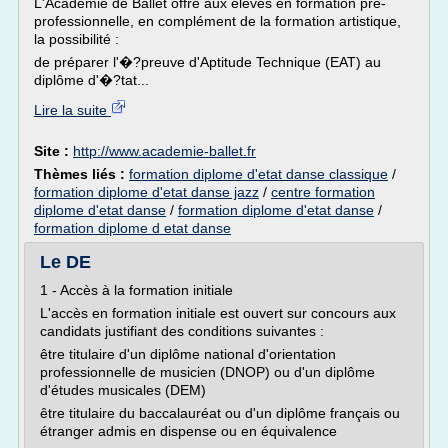
L'Académie de Ballet offre aux élèves en formation pré-
professionnelle, en complément de la formation artistique,
la possibilité :
de préparer l'�?preuve d'Aptitude Technique (EAT) au
diplôme d'�?tat...
Lire la suite
Site :
http://www.academie-ballet.fr
Thèmes liés :
formation diplome d'etat danse classique
/
formation diplome d'etat danse jazz
/
centre formation
diplome d'etat danse
/
formation diplome d'etat danse
/
formation diplome d etat danse
Le DE
1 - Accès à la formation initiale
L'accès en formation initiale est ouvert sur concours aux
candidats justifiant des conditions suivantes :
être titulaire d'un diplôme national d'orientation
professionnelle de musicien (DNOP) ou d'un diplôme
d'études musicales (DEM)
être titulaire du baccalauréat ou d'un diplôme français ou
étranger admis en dispense ou en équivalence