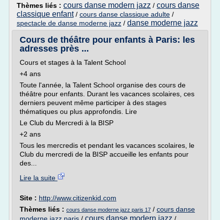
cours danse modern jazz
cours danse
Thèmes liés :
/
classique enfant
/
cours danse classique adulte
/
danse moderne jazz
spectacle de danse moderne jazz
/
Cours de théâtre pour enfants à Paris: les
adresses près ...
Cours et stages à la Talent School
+4 ans
Toute l'année, la Talent School organise des cours de
théâtre pour enfants. Durant les vacances scolaires, ces
derniers peuvent même participer à des stages
thématiques ou plus approfondis. Lire
Le Club du Mercredi à la BISP
+2 ans
Tous les mercredis et pendant les vacances scolaires, le
Club du mercredi de la BISP accueille les enfants pour
des...
Lire la suite
Site :
http://www.citizenkid.com
Thèmes liés :
/
cours danse
cours danse moderne jazz paris 17
cours danse modern jazz
moderne jazz paris
/
/