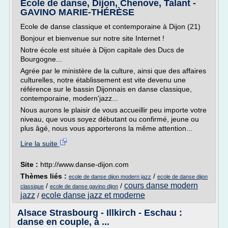
Ecole de danse, Dijon, Chenove, Talant -
GAVINO MARIE-THÉRÈSE
Ecole de danse classique et contemporaine à Dijon (21)
Bonjour et bienvenue sur notre site Internet !
Notre école est située à Dijon capitale des Ducs de
Bourgogne...
Agrée par le ministère de la culture, ainsi que des affaires
culturelles, notre établissement est vite devenu une
référence sur le bassin Dijonnais en danse classique,
contemporaine, modern'jazz...
Nous aurons le plaisir de vous accueillir peu importe votre
niveau, que vous soyez débutant ou confirmé, jeune ou
plus âgé, nous vous apporterons la même attention...
Lire la suite
Site :
http://www.danse-dijon.com
Thèmes liés :
/
ecole de danse dijon modern jazz
ecole de danse dijon
cours danse modern
/
/
classique
ecole de danse gavino dijon
jazz
ecole danse jazz et moderne
/
Alsace Strasbourg - Illkirch - Eschau :
danse en couple, à ...