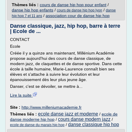
Thèmes liés :
cours de danse hip hop pour enfant
/
danse hip hop enfants
/
/
cours de danse hip hop lyon
danse
/
association cour de danse hip hop
hip hop 7 et 11 ans
Danse classique, jazz, hip hop, barre à terre
| Ecole de ...
CONTACT
Ecole
Créée il y a quinze ans maintenant, Millénium Académie
propose aujourd'hui des cours de danse classique, de
modern jazz, de claquettes et de danse sportive. Dans cette
école à taille humaine, Marie-Laurence connaît bien ses
élèves et s'attache à suivre leur évolution et leur
épanouissement dès leur plus jeune âge.
Danser, c'est se dévoiler, se mettre à...
Lire la suite
Site :
http://www.milleniumacademie.fr
ecole danse jazz et moderne
Thèmes liés :
/
ecole de
cours danse modern jazz
danse moderne hip hop
/
/
danse classique hip hop
/
ecole de danse du marais hip hop