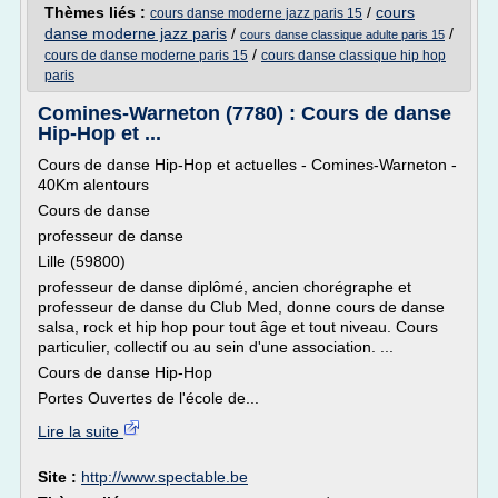
Thèmes liés :
/
cours
cours danse moderne jazz paris 15
danse moderne jazz paris
/
/
cours danse classique adulte paris 15
/
cours de danse moderne paris 15
cours danse classique hip hop
paris
Comines-Warneton (7780) : Cours de danse
Hip-Hop et ...
Cours de danse Hip-Hop et actuelles - Comines-Warneton -
40Km alentours
Cours de danse
professeur de danse
Lille (59800)
professeur de danse diplômé, ancien chorégraphe et
professeur de danse du Club Med, donne cours de danse
salsa, rock et hip hop pour tout âge et tout niveau. Cours
particulier, collectif ou au sein d'une association. ...
Cours de danse Hip-Hop
Portes Ouvertes de l'école de...
Lire la suite
Site :
http://www.spectable.be