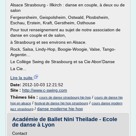
Alsace Strasbourg - Illkirch : danse en couple, à deux ou de
salon
Fergesrsheim, Geispolsheim, Ostwald, Plosbsheim,
Eschau, Erstein, Kraft, Gerstheim, Osthouse
Pour tout renseignement au sujet de notre association de
danse en couple et de salon,
à Strasbourg et ses environs en Alsace.
Rock, Salsa, Lindy-Hop, Boogie-Woogie, Valse, Tango-
Argentin...
Le Collège Swing de Strasbourg et sa Cie Abon'Danse
La Cie...
Lire la suite
Date:
2012-10-03 12:21:52
Site :
http://www.c-swing.com
Thèmes liés :
/
cours de danse strasbourg hip hop
cours de danse hip
/
/
hop en alsace
festival de danse hip hop strasbourg
cours danse modern
/
danse moderne hip hop
jazz strasbourg
Académie de Ballet Nini Theilade - Ecole
de danse à Lyon
Contact