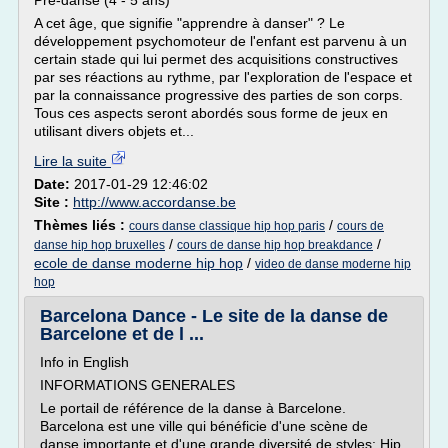
Pré-danse (4 - 5 ans)
A cet âge, que signifie "apprendre à danser" ? Le
développement psychomoteur de l'enfant est parvenu à un
certain stade qui lui permet des acquisitions constructives
par ses réactions au rythme, par l'exploration de l'espace et
par la connaissance progressive des parties de son corps.
Tous ces aspects seront abordés sous forme de jeux en
utilisant divers objets et...
Lire la suite
Date:
2017-01-29 12:46:02
Site :
http://www.accordanse.be
Thèmes liés :
/
cours danse classique hip hop paris
cours de
/
/
danse hip hop bruxelles
cours de danse hip hop breakdance
ecole de danse moderne hip hop
/
video de danse moderne hip
hop
Barcelona Dance - Le site de la danse de
Barcelone et de l ...
Info in English
INFORMATIONS GENERALES
Le portail de référence de la danse à Barcelone.
Barcelona est une ville qui bénéficie d'une scène de
danse importante et d'une grande diversité de styles: Hip