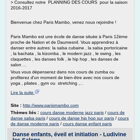
> Consultez notre PLANNING DES COURS pour la saison
2016-2017
Bienvenue chez Paris Mambo, venez nous rejoindre !
Paris Mambo est une école de danse située à Paris 12ème
proche de Nation et de Daumesnil. Vous apprendrez à
danser entre autres: la salsa cubaine , la salsa portoricaine
, la bachata , la kizomba , le modern jazz , le swing , les
claquettes , les danses folk , le hip hop , les danses de
salon ...
Vous vous dépenserez dans nos cours de zumba ou
profiterez d'un moment de bien-être avec nos cours de
yoga , pilates , gym ou stretching ,...
Lire la suite
Site :
http://www.parismambo.com
Thèmes liés :
cours danse moderne jazz paris
/
cours de
danse salsa paris
/
cours de danse hip hop sur paris
/
cours
de danse moderne paris
/
cours danse enfant paris
Danse enfants, éveil et initiation - Ludivine