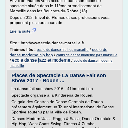
Envol de Plumes vous accueille dans son école de
spectacle située dans le 11ème arrondissement de
Marseille dans les Bouches-du-Rhône (13).
Depuis 2013, Envol de Plumes et ses professeurs vous
proposent plusieurs cours de...
Lire la suite
Site :
http://www.ecole-danse-marseille.fr
Thèmes liés :
/
ecole de
ecole de danse hip hop marseille
danse moderne hip hop
/
cours de danse moderne jazz marseille
ecole danse jazz et moderne
/
/
ecole de danse moderne
marseille
Places de Spectacle La Danse Fait son
Show 2017 - Rouen ...
La danse fait son show 2016 - 41ème édition
Spectacle organisé à la Kindarena de Rouen.
Ce gala des Centres de Danse Germain de Rouen
présentera également un Tournoi International de Danse
Sportive soutenu par la Ville de Rouen.
Danses Modern 'Jazz, Ragga & Salsa, Danse Orientale &
Hip-Hop, West Coast Swing, Fitness & Zumba