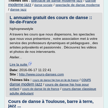
danse
Thèmes liés :
spectacle de danse moderne jazz
/
moderne jazz
/
/
spectacle de danse moderne
danse sociale
/
danse jazz
L annuaire gratuit des cours de danse ::
Ile-de-France
hiphopnewstyle
A travers les cours que nous dispensons, les spectacles
que nous vous présentons , notre association met à votre
service des professeurs dynamiques et pédagogues , des
artistes polyvalents et passionnés . Découvrez les vidéos
et photos de nos intervenants.
Atelier...
Lire la suite
Date:
2016-06-17 11:22:41
Site :
http://www.cours-danses.com
cours
Thèmes liés :
/
cours de danse hip hop en ile de france
danse modern jazz
/
cours de danse hip hop pour
enfant
/
/
cours danse classique
cours de danse ile de france
adulte debutant
Cours de danse à Toulouse, barre à terre,
jazz ...