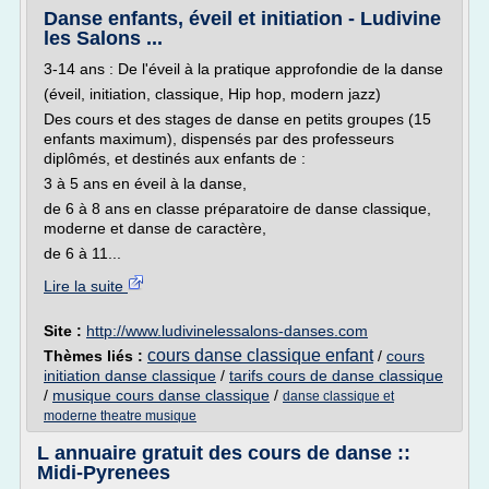
Danse enfants, éveil et initiation - Ludivine
les Salons ...
3-14 ans : De l'éveil à la pratique approfondie de la danse
(éveil, initiation, classique, Hip hop, modern jazz)
Des cours et des stages de danse en petits groupes (15
enfants maximum), dispensés par des professeurs
diplômés, et destinés aux enfants de :
3 à 5 ans en éveil à la danse,
de 6 à 8 ans en classe préparatoire de danse classique,
moderne et danse de caractère,
de 6 à 11...
Lire la suite
Site :
http://www.ludivinelessalons-danses.com
cours danse classique enfant
Thèmes liés :
/
cours
initiation danse classique
/
tarifs cours de danse classique
/
musique cours danse classique
/
danse classique et
moderne theatre musique
L annuaire gratuit des cours de danse ::
Midi-Pyrenees