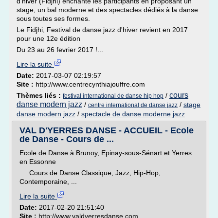
d'hiver (Fidjhi) enchante les participants en proposant un
stage, un bal moderne et des spectacles dédiés à la danse
sous toutes ses formes.
Le Fidjhi, Festival de danse jazz d'hiver revient en 2017
pour une 12e édition
Du 23 au 26 fevrier 2017 !...
Lire la suite
Date:
2017-03-07 02:19:57
Site :
http://www.centrecynthiajouffre.com
cours
Thèmes liés :
/
festival international de danse hip hop
danse modern jazz
/
/
stage
centre international de danse jazz
danse modern jazz
/
spectacle de danse moderne jazz
VAL D'YERRES DANSE - ACCUEIL - Ecole
de Danse - Cours de ...
Ecole de Danse à Brunoy, Epinay-sous-Sénart et Yerres
en Essonne
Cours de Danse Classique, Jazz, Hip-Hop,
Contemporaine, ...
Lire la suite
Date:
2017-02-20 21:51:40
Site :
http://www.valdyerresdanse.com