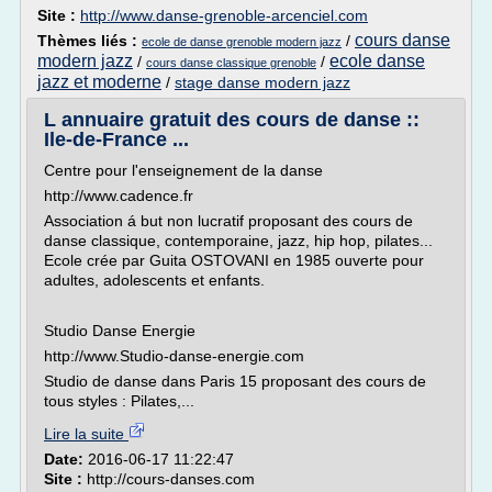
Site :
http://www.danse-grenoble-arcenciel.com
cours danse
Thèmes liés :
/
ecole de danse grenoble modern jazz
modern jazz
ecole danse
/
/
cours danse classique grenoble
jazz et moderne
/
stage danse modern jazz
L annuaire gratuit des cours de danse ::
Ile-de-France ...
Centre pour l'enseignement de la danse
http://www.cadence.fr
Association á but non lucratif proposant des cours de
danse classique, contemporaine, jazz, hip hop, pilates...
Ecole crée par Guita OSTOVANI en 1985 ouverte pour
adultes, adolescents et enfants.
Studio Danse Energie
http://www.Studio-danse-energie.com
Studio de danse dans Paris 15 proposant des cours de
tous styles : Pilates,...
Lire la suite
Date:
2016-06-17 11:22:47
Site :
http://cours-danses.com