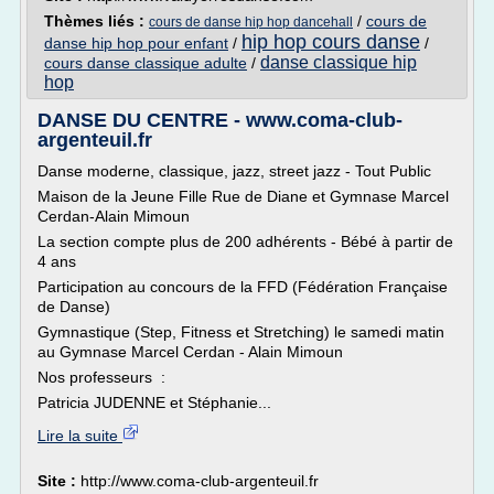
Thèmes liés :
/
cours de
cours de danse hip hop dancehall
hip hop cours danse
danse hip hop pour enfant
/
/
danse classique hip
cours danse classique adulte
/
hop
DANSE DU CENTRE - www.coma-club-
argenteuil.fr
Danse moderne, classique, jazz, street jazz - Tout Public
Maison de la Jeune Fille Rue de Diane et Gymnase Marcel
Cerdan-Alain Mimoun
La section compte plus de 200 adhérents - Bébé à partir de
4 ans
Participation au concours de la FFD (Fédération Française
de Danse)
Gymnastique (Step, Fitness et Stretching) le samedi matin
au Gymnase Marcel Cerdan - Alain Mimoun
Nos professeurs :
Patricia JUDENNE et Stéphanie...
Lire la suite
Site :
http://www.coma-club-argenteuil.fr