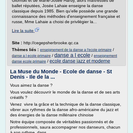
Glomski et de Marie-Josée Hardy, alors maîtresses de
ballet réputées, Josée Lahaie enseigne la danse
classique depuis 1985. Bien qu'elle possède une grande
connaissance des méthodes d'enseignement française et
russe, Mme Lahaie a choisi de privilégier la...
Lire la suite
Site :
http://cegepsherbrooke.qc.ca
Thèmes liés :
/
enseignement de la danse a l'ecole primaire
danse a l ecole
/
/
danse a l ecole primaire
enseignement
ecole danse jazz et moderne
/
danse ecole primaire
La Muse du Monde - Ecole de danse - St
Denis - Ile de la ...
Vous aimez la danse ?
Vous voulez découvrir le monde de la danse et de ses arts
créatifs ?
Venez vivre la grâce et la technique de la danse classique,
vibrer aux rythmes de la danse afro-américaine du jazz et
des énergies de la danse millénaire chinoise
Notre équipe composée de véritables passionnés et de
professionnels, saura accompagner nos danseurs, chacun
à son rythme, dans...