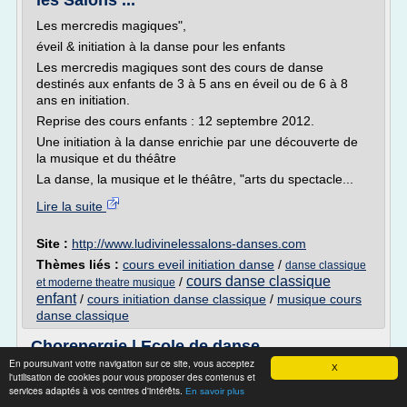
les Salons ...
Les mercredis magiques",
éveil & initiation à la danse pour les enfants
Les mercredis magiques sont des cours de danse
destinés aux enfants de 3 à 5 ans en éveil ou de 6 à 8
ans en initiation.
Reprise des cours enfants : 12 septembre 2012.
Une initiation à la danse enrichie par une découverte de
la musique et du théâtre
La danse, la musique et le théâtre, "arts du spectacle...
Lire la suite
Site :
http://www.ludivinelessalons-danses.com
Thèmes liés :
cours eveil initiation danse
/
danse classique
cours danse classique
/
et moderne theatre musique
enfant
/
cours initiation danse classique
/
musique cours
danse classique
Chorenergie | Ecole de danse
En poursuivant votre navigation sur ce site, vous acceptez
X
LE PETIT MOT DU MOMENT:
l'utilisation de cookies pour vous proposer des contenus et
services adaptés à vos centres d'intérêts.
Déjà : BONNE ANNEE A TOUS !!!
En savoir plus