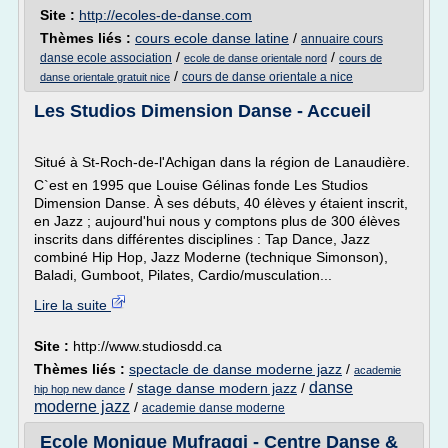
Site :
http://ecoles-de-danse.com
Thèmes liés :
cours ecole danse latine
/
annuaire cours
/
/
danse ecole association
ecole de danse orientale nord
cours de
/
cours de danse orientale a nice
danse orientale gratuit nice
Les Studios Dimension Danse - Accueil
Situé à St-Roch-de-l'Achigan dans la région de Lanaudière.
C`est en 1995 que Louise Gélinas fonde Les Studios
Dimension Danse. À ses débuts, 40 élèves y étaient inscrit,
en Jazz ; aujourd'hui nous y comptons plus de 300 élèves
inscrits dans différentes disciplines : Tap Dance, Jazz
combiné Hip Hop, Jazz Moderne (technique Simonson),
Baladi, Gumboot, Pilates, Cardio/musculation...
Lire la suite
Site :
http://www.studiosdd.ca
Thèmes liés :
spectacle de danse moderne jazz
/
academie
danse
/
stage danse modern jazz
/
hip hop new dance
moderne jazz
/
academie danse moderne
Ecole Monique Mufraggi - Centre Danse &