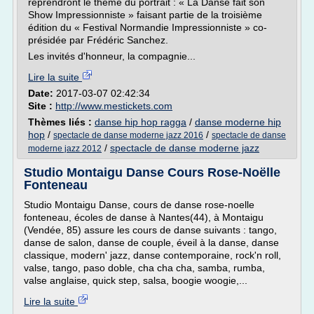
reprendront le thème du portrait : « La Danse fait son
Show Impressionniste » faisant partie de la troisième
édition du « Festival Normandie Impressionniste » co-
présidée par Frédéric Sanchez.
Les invités d'honneur, la compagnie...
Lire la suite
Date:
2017-03-07 02:42:34
Site :
http://www.mestickets.com
Thèmes liés :
danse hip hop ragga
/
danse moderne hip
hop
/
/
spectacle de danse moderne jazz 2016
spectacle de danse
/
spectacle de danse moderne jazz
moderne jazz 2012
Studio Montaigu Danse Cours Rose-Noëlle
Fonteneau
Studio Montaigu Danse, cours de danse rose-noelle
fonteneau, écoles de danse à Nantes(44), à Montaigu
(Vendée, 85) assure les cours de danse suivants : tango,
danse de salon, danse de couple, éveil à la danse, danse
classique, modern' jazz, danse contemporaine, rock'n roll,
valse, tango, paso doble, cha cha cha, samba, rumba,
valse anglaise, quick step, salsa, boogie woogie,...
Lire la suite