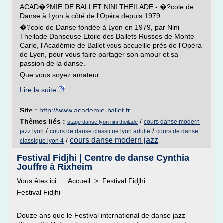
ACAD�?MIE DE BALLET NINI THEILADE - �?cole de
Danse à Lyon à côté de l'Opéra depuis 1979
�?cole de Danse fondée à Lyon en 1979, par Nini
Theilade Danseuse Etoile des Ballets Russes de Monte-
Carlo, l'Académie de Ballet vous accueille près de l'Opéra
de Lyon, pour vous faire partager son amour et sa
passion de la danse.
Que vous soyez amateur...
Lire la suite
Site :
http://www.academie-ballet.fr
Thèmes liés :
/
cours danse modern
stage danse lyon nini theilade
/
/
jazz lyon
cours de danse classique lyon adulte
cours de danse
cours danse modern jazz
/
classique lyon 4
Festival Fidjhi | Centre de danse Cynthia
Jouffre à Rixheim
Vous êtes ici : Accueil > Festival Fidjhi
Festival Fidjhi
Douze ans que le Festival international de danse jazz