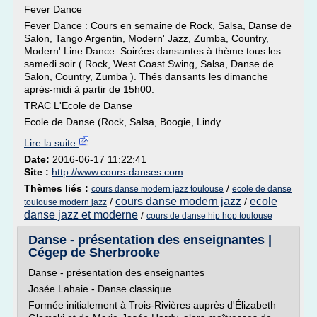
Fever Dance
Fever Dance : Cours en semaine de Rock, Salsa, Danse de
Salon, Tango Argentin, Modern' Jazz, Zumba, Country,
Modern' Line Dance. Soirées dansantes à thème tous les
samedi soir ( Rock, West Coast Swing, Salsa, Danse de
Salon, Country, Zumba ). Thés dansants les dimanche
après-midi à partir de 15h00.
TRAC L'Ecole de Danse
Ecole de Danse (Rock, Salsa, Boogie, Lindy...
Lire la suite
Date:
2016-06-17 11:22:41
Site :
http://www.cours-danses.com
Thèmes liés :
/
cours danse modern jazz toulouse
ecole de danse
cours danse modern jazz
ecole
/
/
toulouse modern jazz
danse jazz et moderne
/
cours de danse hip hop toulouse
Danse - présentation des enseignantes |
Cégep de Sherbrooke
Danse - présentation des enseignantes
Josée Lahaie - Danse classique
Formée initialement à Trois-Rivières auprès d'Élizabeth