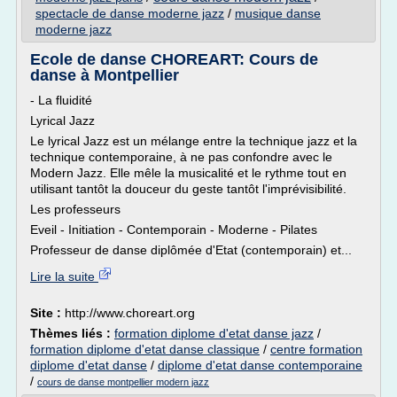
spectacle de danse moderne jazz
/
musique danse
moderne jazz
Ecole de danse CHOREART: Cours de
danse à Montpellier
- La fluidité
Lyrical Jazz
Le lyrical Jazz est un mélange entre la technique jazz et la
technique contemporaine, à ne pas confondre avec le
Modern Jazz. Elle mêle la musicalité et le rythme tout en
utilisant tantôt la douceur du geste tantôt l'imprévisibilité.
Les professeurs
Eveil - Initiation - Contemporain - Moderne - Pilates
Professeur de danse diplômée d'Etat (contemporain) et...
Lire la suite
Site :
http://www.choreart.org
Thèmes liés :
formation diplome d'etat danse jazz
/
formation diplome d'etat danse classique
/
centre formation
diplome d'etat danse
/
diplome d'etat danse contemporaine
/
cours de danse montpellier modern jazz