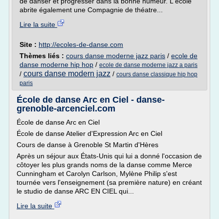
de danser et progresser dans la bonne humeur. L'école
abrite également une Compagnie de théatre...
Lire la suite
Site :
http://ecoles-de-danse.com
Thèmes liés :
cours danse moderne jazz paris
/
ecole de
danse moderne hip hop
/
ecole de danse moderne jazz a paris
cours danse modern jazz
/
/
cours danse classique hip hop
paris
École de danse Arc en Ciel - danse-
grenoble-arcenciel.com
École de danse Arc en Ciel
École de danse Atelier d'Expression Arc en Ciel
Cours de danse à Grenoble St Martin d'Hères
Après un séjour aux États-Unis qui lui a donné l'occasion de
côtoyer les plus grands noms de la danse comme Merce
Cunningham et Carolyn Carlson, Mylène Philip s'est
tournée vers l'enseignement (sa première nature) en créant
le studio de danse ARC EN CIEL qui...
Lire la suite