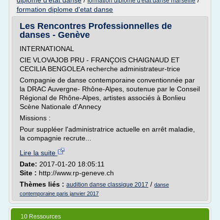
diplome d'etat danse
/
/
formation diplome d'etat danse marseille
formation diplome d'etat danse
Les Rencontres Professionnelles de
danses - Genève
INTERNATIONAL
CIE VLOVAJOB PRU - FRANÇOIS CHAIGNAUD ET
CECILIA BENGOLEA recherche administrateur-trice
Compagnie de danse contemporaine conventionnée par
la DRAC Auvergne- Rhône-Alpes, soutenue par le Conseil
Régional de Rhône-Alpes, artistes associés à Bonlieu
Scène Nationale d'Annecy
Missions :
Pour suppléer l'administratrice actuelle en arrêt maladie,
la compagnie recrute...
Lire la suite
Date:
2017-01-20 18:05:11
Site :
http://www.rp-geneve.ch
Thèmes liés :
/
audition danse classique 2017
danse
contemporaine paris janvier 2017
10 Ressources