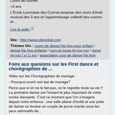
Cours de cuivres
+3 ans
L'Ecole Lyonnaise des Cuivres propose des cours d'éveil
musical des 3 ans et l'apprentissage collectif des cuivres
et...
Lire la suite
Site :
http://www.citizenkid.com
Thèmes liés :
cours de danse hip hop pour enfant
/
danse hip hop enfants
/
/
cours de danse hip hop lyon
danse
/
association cour de danse hip hop
hip hop 7 et 11 ans
Foire aux quesions sur les First dance et
chorégraphies de ...
Vidéo sur les Chorégraphies de mariage :
- Pourquoi ouvrir son bal de mariage?
Parce que si on ne le fait pas, on le regrette toute sa vie !!
La première danse est l'instant le plus important de votre
soirée dansante. C'est ce moment que l'on s'imagine
depuis notre enfance : une salle pleine d'invité et une piste
de danse où évolue un couple de jeune mariés sous les
yeux admiratifs de...