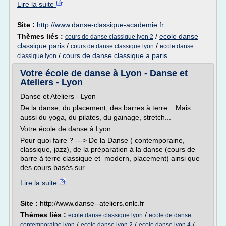
Lire la suite
Site :
http://www.danse-classique-academie.fr
Thèmes liés :
/
ecole danse
cours de danse classique lyon 2
classique paris
/
/
cours de danse classique lyon
ecole danse
/
cours de danse classique a paris
classique lyon
Votre école de danse à Lyon - Danse et
Ateliers - Lyon
Danse et Ateliers - Lyon
De la danse, du placement, des barres à terre... Mais
aussi du yoga, du pilates, du gainage, stretch...
Votre école de danse à Lyon
Pour quoi faire ? ---> De la Danse ( contemporaine,
classique, jazz), de la préparation à la danse (cours de
barre à terre classique et modern, placement) ainsi que
des cours basés sur...
Lire la suite
Site :
http://www.danse--ateliers.onlc.fr
Thèmes liés :
/
ecole danse classique lyon
ecole de danse
/
/
/
contemporaine lyon
ecole danse lyon 2
ecole danse lyon 4