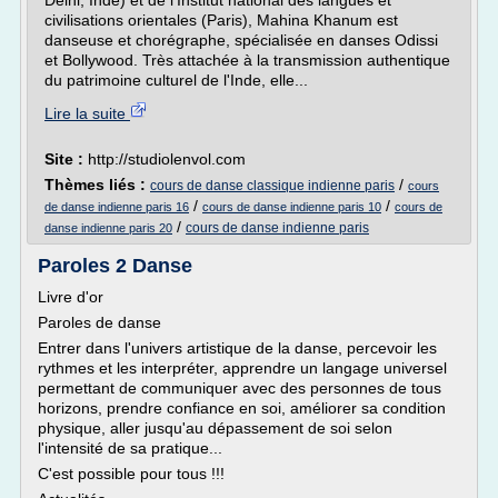
Delhi, Inde) et de l'Institut national des langues et
civilisations orientales (Paris), Mahina Khanum est
danseuse et chorégraphe, spécialisée en danses Odissi
et Bollywood. Très attachée à la transmission authentique
du patrimoine culturel de l'Inde, elle...
Lire la suite
Site :
http://studiolenvol.com
Thèmes liés :
/
cours de danse classique indienne paris
cours
/
/
de danse indienne paris 16
cours de danse indienne paris 10
cours de
/
cours de danse indienne paris
danse indienne paris 20
Paroles 2 Danse
Livre d'or
Paroles de danse
Entrer dans l'univers artistique de la danse, percevoir les
rythmes et les interpréter, apprendre un langage universel
permettant de communiquer avec des personnes de tous
horizons, prendre confiance en soi, améliorer sa condition
physique, aller jusqu'au dépassement de soi selon
l'intensité de sa pratique...
C'est possible pour tous !!!