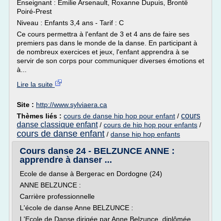
Enseignant : Émilie Arsenault, Roxanne Dupuis, Brontë
Poiré-Prest
Niveau : Enfants 3,4 ans - Tarif : C
Ce cours permettra à l'enfant de 3 et 4 ans de faire ses
premiers pas dans le monde de la danse. En participant à
de nombreux exercices et jeux, l'enfant apprendra à se
servir de son corps pour communiquer diverses émotions et
à...
Lire la suite
Site :
http://www.sylviaera.ca
cours
Thèmes liés :
cours de danse hip hop pour enfant
/
danse classique enfant
/
cours de hip hop pour enfants
/
cours de danse enfant
/
danse hip hop enfants
Cours danse 24 - BELZUNCE ANNE :
apprendre à danser ...
Ecole de danse à Bergerac en Dordogne (24)
ANNE BELZUNCE :
Carrière professionnelle
L'école de danse Anne BELZUNCE :
L'Ecole de Danse dirigée par Anne Belzunce, diplômée