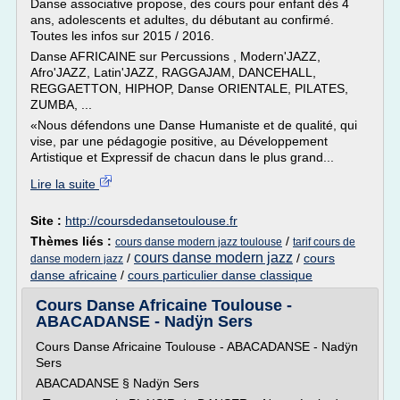
Danse associative propose, des cours pour enfant dès 4
ans, adolescents et adultes, du débutant au confirmé.
Toutes les infos sur 2015 / 2016.
Danse AFRICAINE sur Percussions , Modern'JAZZ,
Afro'JAZZ, Latin'JAZZ, RAGGAJAM, DANCEHALL,
REGGAETTON, HIPHOP, Danse ORIENTALE, PILATES,
ZUMBA, ...
«Nous défendons une Danse Humaniste et de qualité, qui
vise, par une pédagogie positive, au Développement
Artistique et Expressif de chacun dans le plus grand...
Lire la suite
Site :
http://coursdedansetoulouse.fr
Thèmes liés :
/
cours danse modern jazz toulouse
tarif cours de
cours danse modern jazz
/
/
cours
danse modern jazz
danse africaine
/
cours particulier danse classique
Cours Danse Africaine Toulouse -
ABACADANSE - Nadÿn Sers
Cours Danse Africaine Toulouse - ABACADANSE - Nadÿn
Sers
ABACADANSE § Nadÿn Sers