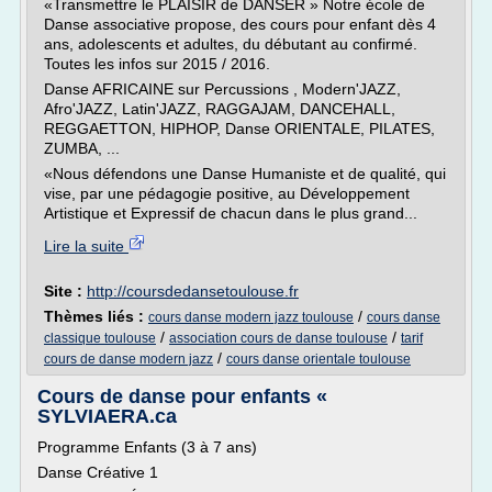
«Transmettre le PLAISIR de DANSER » Notre école de
Danse associative propose, des cours pour enfant dès 4
ans, adolescents et adultes, du débutant au confirmé.
Toutes les infos sur 2015 / 2016.
Danse AFRICAINE sur Percussions , Modern'JAZZ,
Afro'JAZZ, Latin'JAZZ, RAGGAJAM, DANCEHALL,
REGGAETTON, HIPHOP, Danse ORIENTALE, PILATES,
ZUMBA, ...
«Nous défendons une Danse Humaniste et de qualité, qui
vise, par une pédagogie positive, au Développement
Artistique et Expressif de chacun dans le plus grand...
Lire la suite
Site :
http://coursdedansetoulouse.fr
Thèmes liés :
/
cours danse modern jazz toulouse
cours danse
/
/
classique toulouse
association cours de danse toulouse
tarif
/
cours de danse modern jazz
cours danse orientale toulouse
Cours de danse pour enfants «
SYLVIAERA.ca
Programme Enfants (3 à 7 ans)
Danse Créative 1