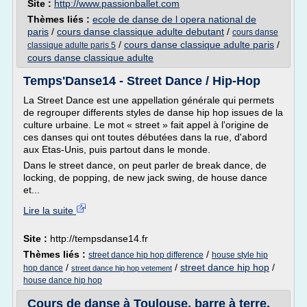
Site :
http://www.passionballet.com
Thèmes liés :
ecole de danse de l opera national de
paris
/
cours danse classique adulte debutant
/
cours danse
/
cours danse classique adulte paris
/
classique adulte paris 5
cours danse classique adulte
Temps'Danse14 - Street Dance / Hip-Hop
La Street Dance est une appellation générale qui permets
de regrouper differents styles de danse hip hop issues de la
culture urbaine. Le mot « street » fait appel à l'origine de
ces danses qui ont toutes débutées dans la rue, d'abord
aux Etas-Unis, puis partout dans le monde.
Dans le street dance, on peut parler de break dance, de
locking, de popping, de new jack swing, de house dance
et...
Lire la suite
Site :
http://tempsdanse14.fr
Thèmes liés :
/
street dance hip hop difference
house style hip
/
/
street dance hip hop
/
hop dance
street dance hip hop vetement
house dance hip hop
Cours de danse à Toulouse, barre à terre,