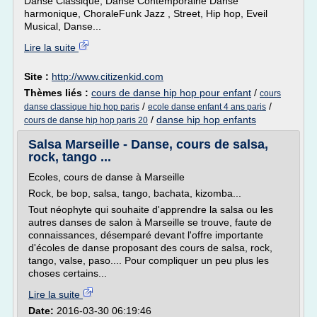
Danse Classique, Danse Contemporaine Danse
harmonique, ChoraleFunk Jazz , Street, Hip hop, Eveil
Musical, Danse...
Lire la suite
Site :
http://www.citizenkid.com
Thèmes liés :
cours de danse hip hop pour enfant
/
cours
/
/
danse classique hip hop paris
ecole danse enfant 4 ans paris
/
danse hip hop enfants
cours de danse hip hop paris 20
Salsa Marseille - Danse, cours de salsa,
rock, tango ...
Ecoles, cours de danse à Marseille
Rock, be bop, salsa, tango, bachata, kizomba...
Tout néophyte qui souhaite d'apprendre la salsa ou les
autres danses de salon à Marseille se trouve, faute de
connaissances, désemparé devant l'offre importante
d'écoles de danse proposant des cours de salsa, rock,
tango, valse, paso.... Pour compliquer un peu plus les
choses certains...
Lire la suite
Date:
2016-03-30 06:19:46