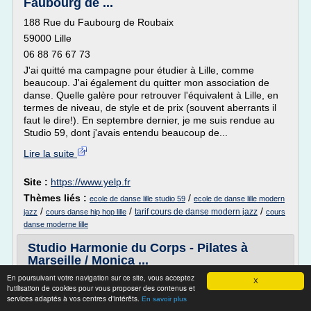
Faubourg de ...
188 Rue du Faubourg de Roubaix
59000 Lille
06 88 76 67 73
J'ai quitté ma campagne pour étudier à Lille, comme
beaucoup. J'ai également du quitter mon association de
danse. Quelle galère pour retrouver l'équivalent à Lille, en
termes de niveau, de style et de prix (souvent aberrants il
faut le dire!). En septembre dernier, je me suis rendue au
Studio 59, dont j'avais entendu beaucoup de...
Lire la suite
Site :
https://www.yelp.fr
Thèmes liés :
/
ecole de danse lille studio 59
ecole de danse lille modern
/
/
/
tarif cours de danse modern jazz
jazz
cours danse hip hop lille
cours
danse moderne lille
Studio Harmonie du Corps - Pilates à
Marseille / Monica ...
En poursuivant votre navigation sur ce site, vous acceptez
Le Studio Harmonie du Corps - Pilates, situé dans le
X
l'utilisation de cookies pour vous proposer des contenus et
centre ville de Marseille, est l'aboutissement des 30
services adaptés à vos centres d'intérêts.
En savoir plus
années d'expérience de Monica GERMANI dans les