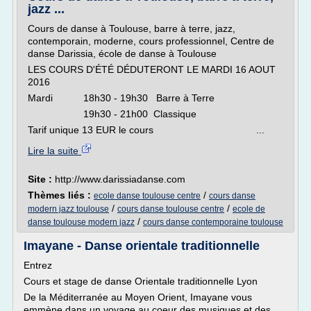
jazz ...
Cours de danse à Toulouse, barre à terre, jazz,
contemporain, moderne, cours professionnel, Centre de
danse Darissia, école de danse à Toulouse
LES COURS D'ÉTÉ DÉDUTERONT LE MARDI 16 AOUT
2016
Mardi 18h30 - 19h30 Barre à Terre
19h30 - 21h00 Classique
Tarif unique 13 EUR le cours ...
Lire la suite
Site :
http://www.darissiadanse.com
Thèmes liés :
/
ecole danse toulouse centre
cours danse
/
/
modern jazz toulouse
cours danse toulouse centre
ecole de
/
danse toulouse modern jazz
cours danse contemporaine toulouse
Imayane - Danse orientale traditionnelle
Entrez
Cours et stage de danse Orientale traditionnelle Lyon
De la Méditerranée au Moyen Orient, Imayane vous
emmène dans un voyage au coeur des musiques et des