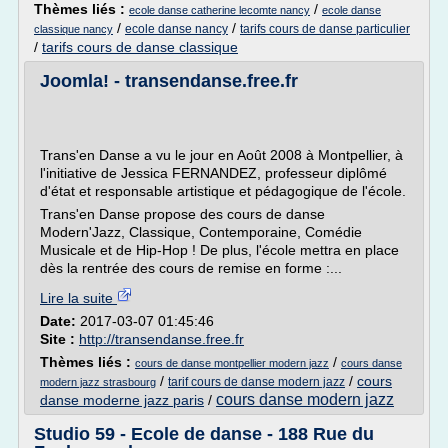
Thèmes liés :
/
ecole danse catherine lecomte nancy
ecole danse
/
/
ecole danse nancy
tarifs cours de danse particulier
classique nancy
/
tarifs cours de danse classique
Joomla! - transendanse.free.fr
Trans'en Danse a vu le jour en Août 2008 à Montpellier, à
l'initiative de Jessica FERNANDEZ, professeur diplômé
d'état et responsable artistique et pédagogique de l'école.
Trans'en Danse propose des cours de danse
Modern'Jazz, Classique, Contemporaine, Comédie
Musicale et de Hip-Hop ! De plus, l'école mettra en place
dès la rentrée des cours de remise en forme :...
Lire la suite
Date:
2017-03-07 01:45:46
Site :
http://transendanse.free.fr
Thèmes liés :
/
cours de danse montpellier modern jazz
cours danse
/
/
cours
tarif cours de danse modern jazz
modern jazz strasbourg
cours danse modern jazz
danse moderne jazz paris
/
Studio 59 - Ecole de danse - 188 Rue du