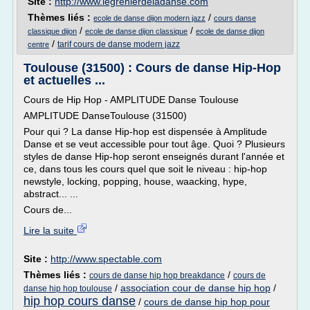
Site :
http://www.legrenierdeladanse.com
Thèmes liés :
/
ecole de danse dijon modern jazz
cours danse
/
/
classique dijon
ecole de danse dijon classique
ecole de danse dijon
/
tarif cours de danse modern jazz
centre
Toulouse (31500) : Cours de danse Hip-Hop
et actuelles ...
Cours de Hip Hop - AMPLITUDE Danse Toulouse
AMPLITUDE DanseToulouse (31500)
Pour qui ? La danse Hip-hop est dispensée à Amplitude
Danse et se veut accessible pour tout âge. Quoi ? Plusieurs
styles de danse Hip-hop seront enseignés durant l'année et
ce, dans tous les cours quel que soit le niveau : hip-hop
newstyle, locking, popping, house, waacking, hype,
abstract... ...
Cours de...
Lire la suite
Site :
http://www.spectable.com
Thèmes liés :
/
cours de danse hip hop breakdance
cours de
/
association cour de danse hip hop
/
danse hip hop toulouse
hip hop cours danse
/
cours de danse hip hop pour