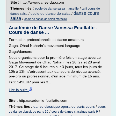
Site :
http://www.danse-duo.com
Thèmes liés :
/
ecole de danse salsa marseille
tarif cours de
danse cours
/
ecole de danse de salsa
/
danse salsa
salsa
/
ecole de danse de salon marseille
Académie de Danse Vanessa Feuillatte -
Cours de danse ...
Formation professionnelle et classe amateurs
Gaga: Ohad Naharin's movement language
Gaga/dancers
Nous organisons pour la première fois un stage avec Le
Gaga Movement de Ohad Naharin les 26, 27 et 28 avril
2017. Ce stage de 9 heures sur 3 jours, tous les jours de
10h à 13h, s'adressent aux danseurs de niveau avancé,
pré-pro ou professionnel, d'un âge minimum de 16 ans.
Prix: 149EUR pour les 3...
Lire la suite
Site :
http://academie-feuillatte.com
Thèmes liés :
danse classique opera de paris cours
/
cours
/
/
de danse classique paris 16
cours de danse classique paris 9