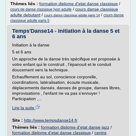
Thèmes liés :
formation diplome d'etat danse classique
/
/
cours danse classique
cours de danse classique lyon adulte
adulte debutant
/
/
cours danse
cours danse classique adulte paris 14
classique adulte paris 5
Temps'Danse14 - Initiation à la danse 5 et
6 ans
Initiation à la danse
5 et 6 ans
Un approche de la danse très spécifique est proposée à
votre enfant qui le construit , l'épanouit et le conduit
doucement vers la technique.
Echauffement au sol, conscience corporelle,
coordinations, latéralisation, écoute musicale,
déplacements dansés, danses de groupe, danses libres,
improvisations , l'enfant ne va pas s'ennuyer !
Participation ,...
Lire la suite
Site :
http://www.tempsdanse14.fr
Thèmes liés :
formation diplome d'etat danse jazz
/
formation diplome d'etat danse classique
/
centre