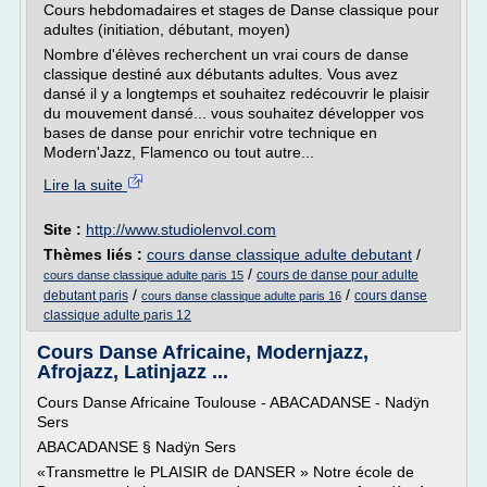
Cours hebdomadaires et stages de Danse classique pour
adultes (initiation, débutant, moyen)
Nombre d'élèves recherchent un vrai cours de danse
classique destiné aux débutants adultes. Vous avez
dansé il y a longtemps et souhaitez redécouvrir le plaisir
du mouvement dansé... vous souhaitez développer vos
bases de danse pour enrichir votre technique en
Modern'Jazz, Flamenco ou tout autre...
Lire la suite
Site :
http://www.studiolenvol.com
Thèmes liés :
cours danse classique adulte debutant
/
/
cours de danse pour adulte
cours danse classique adulte paris 15
/
/
debutant paris
cours danse
cours danse classique adulte paris 16
classique adulte paris 12
Cours Danse Africaine, Modernjazz,
Afrojazz, Latinjazz ...
Cours Danse Africaine Toulouse - ABACADANSE - Nadÿn
Sers
ABACADANSE § Nadÿn Sers
«Transmettre le PLAISIR de DANSER » Notre école de