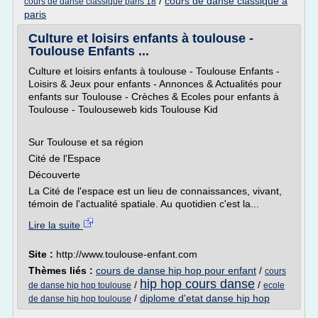
/
cours de danse classique a
cours de danse classique paris 18
paris
Culture et loisirs enfants à toulouse -
Toulouse Enfants ...
Culture et loisirs enfants à toulouse - Toulouse Enfants -
Loisirs & Jeux pour enfants - Annonces & Actualités pour
enfants sur Toulouse - Crèches & Ecoles pour enfants à
Toulouse - Toulouseweb kids Toulouse Kid
Sur Toulouse et sa région
Cité de l'Espace
Découverte
La Cité de l'espace est un lieu de connaissances, vivant,
témoin de l'actualité spatiale. Au quotidien c'est la...
Lire la suite
Site :
http://www.toulouse-enfant.com
Thèmes liés :
cours de danse hip hop pour enfant
/
cours
hip hop cours danse
/
/
de danse hip hop toulouse
ecole
/
diplome d'etat danse hip hop
de danse hip hop toulouse