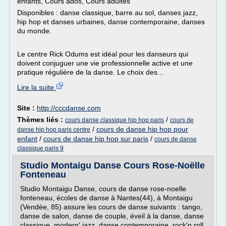
enfants, Cours ados, Cours adultes
Disponibles : danse classique, barre au sol, danses jazz,
hip hop et danses urbaines, danse contemporaine, danses
du monde.
Le centre Rick Odums est idéal pour les danseurs qui
doivent conjuguer une vie professionnelle active et une
pratique régulière de la danse. Le choix des...
Lire la suite
Site :
http://cccdanse.com
Thèmes liés :
/
cours danse classique hip hop paris
cours de
/
cours de danse hip hop pour
danse hip hop paris centre
enfant
/
cours de danse hip hop sur paris
/
cours de danse
classique paris 9
Studio Montaigu Danse Cours Rose-Noëlle
Fonteneau
Studio Montaigu Danse, cours de danse rose-noelle
fonteneau, écoles de danse à Nantes(44), à Montaigu
(Vendée, 85) assure les cours de danse suivants : tango,
danse de salon, danse de couple, éveil à la danse, danse
classique, modern' jazz, danse contemporaine, rock'n roll,