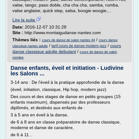
valse, tango, paso doble, cha cha cha, samba, rumba,
valse anglaise, quick step, salsa, boogie woogie,...
Lire la suite
Date:
2016-12-07 10:31:28
Site :
http://www.montaigudanse-nantes.com
Thèmes liés :
/
cours de danse de salon nantes 44
cours danse
/
/
cours
tarif cours de danse modern jazz
classique nantes adulte
danse classique adulte debutant
/
cours de danse de salon
vendee
Danse enfants, éveil et initiation - Ludivine
les Salons ...
3-14 ans : De l'éveil à la pratique approfondie de la danse
(éveil, initiation, classique, Hip hop, modern jazz)
Des cours et des stages de danse en petits groupes (15
enfants maximum), dispensés par des professeurs
diplômés, et destinés aux enfants de :
3 à 5 ans en éveil à la danse,
de 6 à 8 ans en classe préparatoire de danse classique,
moderne et danse de caractère,
de 6 à 11...