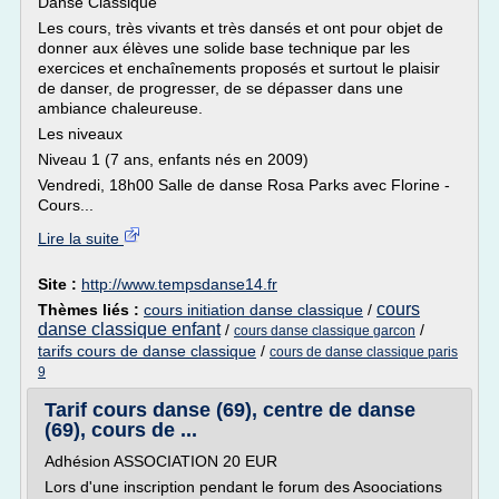
Danse Classique
Les cours, très vivants et très dansés et ont pour objet de
donner aux élèves une solide base technique par les
exercices et enchaînements proposés et surtout le plaisir
de danser, de progresser, de se dépasser dans une
ambiance chaleureuse.
Les niveaux
Niveau 1 (7 ans, enfants nés en 2009)
Vendredi, 18h00 Salle de danse Rosa Parks avec Florine -
Cours...
Lire la suite
Site :
http://www.tempsdanse14.fr
cours
Thèmes liés :
cours initiation danse classique
/
danse classique enfant
/
/
cours danse classique garcon
tarifs cours de danse classique
/
cours de danse classique paris
9
Tarif cours danse (69), centre de danse
(69), cours de ...
Adhésion ASSOCIATION 20 EUR
Lors d'une inscription pendant le forum des Asoociations