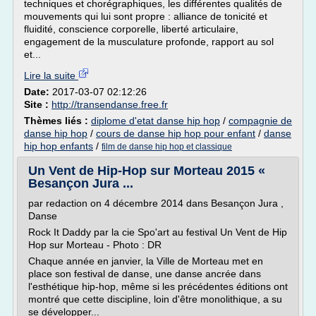
techniques et chorégraphiques, les différentes qualités de
mouvements qui lui sont propre : alliance de tonicité et
fluidité, conscience corporelle, liberté articulaire,
engagement de la musculature profonde, rapport au sol
et...
Lire la suite
Date:
2017-03-07 02:12:26
Site :
http://transendanse.free.fr
Thèmes liés :
diplome d'etat danse hip hop
/
compagnie de
danse hip hop
/
cours de danse hip hop pour enfant
/
danse
hip hop enfants
/
film de danse hip hop et classique
Un Vent de Hip-Hop sur Morteau 2015 «
Besançon Jura ...
par redaction on 4 décembre 2014 dans Besançon Jura ,
Danse
Rock It Daddy par la cie Spo'art au festival Un Vent de Hip
Hop sur Morteau - Photo : DR
Chaque année en janvier, la Ville de Morteau met en
place son festival de danse, une danse ancrée dans
l'esthétique hip-hop, même si les précédentes éditions ont
montré que cette discipline, loin d'être monolithique, a su
se développer...