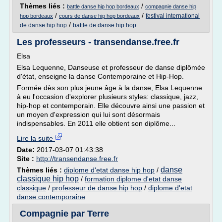
Thèmes liés :
/
battle danse hip hop bordeaux
compagnie danse hip
/
/
festival international
hop bordeaux
cours de danse hip hop bordeaux
/
de danse hip hop
battle de danse hip hop
Les professeurs - transendanse.free.fr
Elsa
Elsa Lequenne, Danseuse et professeur de danse diplômée
d'état, enseigne la danse Contemporaine et Hip-Hop.
Formée dès son plus jeune âge à la danse, Elsa Lequenne
à eu l'occasion d'explorer plusieurs styles: classique, jazz,
hip-hop et contemporain. Elle découvre ainsi une passion et
un moyen d'expression qui lui sont désormais
indispensables. En 2011 elle obtient son diplôme...
Lire la suite
Date:
2017-03-07 01:43:38
Site :
http://transendanse.free.fr
danse
Thèmes liés :
diplome d'etat danse hip hop
/
classique hip hop
/
formation diplome d'etat danse
classique
/
professeur de danse hip hop
/
diplome d'etat
danse contemporaine
Compagnie par Terre