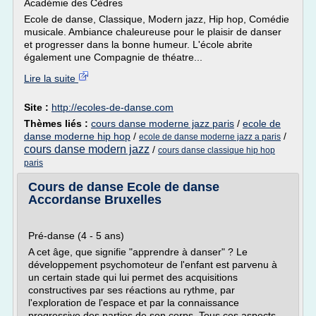
Académie des Cèdres
Ecole de danse, Classique, Modern jazz, Hip hop, Comédie
musicale. Ambiance chaleureuse pour le plaisir de danser
et progresser dans la bonne humeur. L'école abrite
également une Compagnie de théatre...
Lire la suite
Site :
http://ecoles-de-danse.com
Thèmes liés :
cours danse moderne jazz paris
/
ecole de
danse moderne hip hop
/
/
ecole de danse moderne jazz a paris
cours danse modern jazz
/
cours danse classique hip hop
paris
Cours de danse Ecole de danse
Accordanse Bruxelles
Pré-danse (4 - 5 ans)
A cet âge, que signifie "apprendre à danser" ? Le
développement psychomoteur de l'enfant est parvenu à
un certain stade qui lui permet des acquisitions
constructives par ses réactions au rythme, par
l'exploration de l'espace et par la connaissance
progressive des parties de son corps. Tous ces aspects