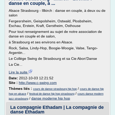
danse en couple, à ...
Alsace Strasbourg - Illkirch : danse en couple, à deux ou de
salon
Fergesrsheim, Geispolsheim, Ostwald, Plosbsheim,
Eschau, Erstein, Kraft, Gerstheim, Osthouse
Pour tout renseignement au sujet de notre association de
danse en couple et de salon,
à Strasbourg et ses environs en Alsace.
Rock, Salsa, Lindy-Hop, Boogie-Woogie, Valse, Tango-
Argentin...
Le Collège Swing de Strasbourg et sa Cie Abon'Danse
La Cie...
Lire la suite
Date:
2012-10-03 12:21:52
Site :
http://www.c-swing.com
Thèmes liés :
/
cours de danse strasbourg hip hop
cours de danse hip
/
/
hop en alsace
festival de danse hip hop strasbourg
cours danse modern
/
danse moderne hip hop
jazz strasbourg
La compagnie Ethadam | La compagnie de
danse Ethadam