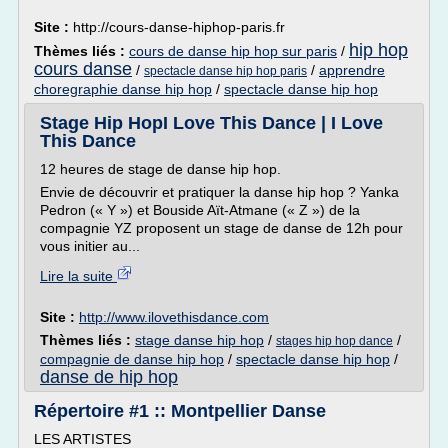
Site :
http://cours-danse-hiphop-paris.fr
hip hop
Thèmes liés :
cours de danse hip hop sur paris
/
cours danse
/
/
apprendre
spectacle danse hip hop paris
choregraphie danse hip hop
/
spectacle danse hip hop
Stage Hip HopI Love This Dance | I Love
This Dance
12 heures de stage de danse hip hop.
Envie de découvrir et pratiquer la danse hip hop ? Yanka
Pedron (« Y ») et Bouside Aït-Atmane (« Z ») de la
compagnie YZ proposent un stage de danse de 12h pour
vous initier au...
Lire la suite
Site :
http://www.ilovethisdance.com
Thèmes liés :
stage danse hip hop
/
/
stages hip hop dance
compagnie de danse hip hop
/
spectacle danse hip hop
/
danse de hip hop
Répertoire #1 :: Montpellier Danse
LES ARTISTES