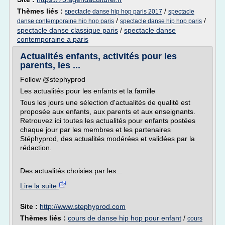
Thèmes liés :
/
spectacle danse hip hop paris 2017
spectacle
/
/
danse contemporaine hip hop paris
spectacle danse hip hop paris
spectacle danse classique paris
/
spectacle danse
contemporaine a paris
Actualités enfants, activités pour les
parents, les ...
Follow @stephyprod
Les actualités pour les enfants et la famille
Tous les jours une sélection d'actualités de qualité est
proposée aux enfants, aux parents et aux enseignants.
Retrouvez ici toutes les actualités pour enfants postées
chaque jour par les membres et les partenaires
Stéphyprod, des actualités modérées et validées par la
rédaction.
Des actualités choisies par les...
Lire la suite
Site :
http://www.stephyprod.com
Thèmes liés :
cours de danse hip hop pour enfant
/
cours