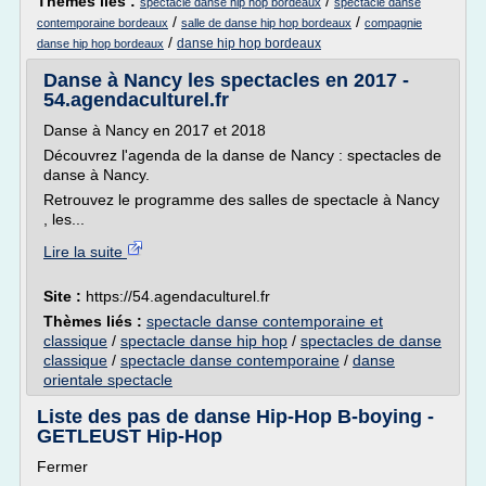
Thèmes liés :
/
spectacle danse hip hop bordeaux
spectacle danse
/
/
contemporaine bordeaux
salle de danse hip hop bordeaux
compagnie
/
danse hip hop bordeaux
danse hip hop bordeaux
Danse à Nancy les spectacles en 2017 -
54.agendaculturel.fr
Danse à Nancy en 2017 et 2018
Découvrez l'agenda de la danse de Nancy : spectacles de
danse à Nancy.
Retrouvez le programme des salles de spectacle à Nancy
, les...
Lire la suite
Site :
https://54.agendaculturel.fr
Thèmes liés :
spectacle danse contemporaine et
classique
/
spectacle danse hip hop
/
spectacles de danse
classique
/
spectacle danse contemporaine
/
danse
orientale spectacle
Liste des pas de danse Hip-Hop B-boying -
GETLEUST Hip-Hop
Fermer