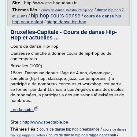
Site :
http://www.csc-haguenau.fr
Thèmes liés :
/
danse hip hop 7
cours de danse strasbourg hip hop
hip hop cours danse
/
/
cours de danse hip
et 11 ans
hop pour enfant
/
stage danse hip hop
Bruxelles-Capitale - Cours de danse Hip-
Hop et actuelles ...
Cours de danse Hip-Hop
Danseuse cherche a donner cours de hip-hop ou de
contemporain
Bruxelles (1000)
18ans, Danseuse depuis l'âge de 4 ans, dynamique,
complète (hip-hop, classique, jazz, contemporain,..) a
participé a de nombreux concours et workshop, est partie
se former pendant 11 mois à Los Angeles dans des ecoles
de renomées, a participer a des emissions télévisées et de
nombreux...
Lire la suite
Site :
http://www.spectable.be
Thèmes liés :
/
cours de danse hip hop breakdance
cours de danse
/
/
cours de danse hip hop ragga dancehall
hip hop ragga bruxelles