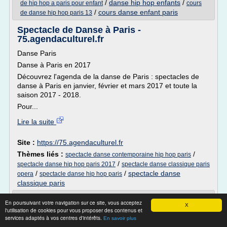
/
danse hip hop enfants
/
de hip hop a paris pour enfant
cours
/
cours danse enfant paris
de danse hip hop paris 13
Spectacle de Danse à Paris -
75.agendaculturel.fr
Danse Paris
Danse à Paris en 2017
Découvrez l'agenda de la danse de Paris : spectacles de
danse à Paris en janvier, février et mars 2017 et toute la
saison 2017 - 2018.
Pour...
Lire la suite
Site :
https://75.agendaculturel.fr
Thèmes liés :
/
spectacle danse contemporaine hip hop paris
/
spectacle danse hip hop paris 2017
spectacle danse classique paris
/
/
spectacle danse
opera
spectacle danse hip hop paris
classique paris
Chorenergie | Ecole de danse
En poursuivant votre navigation sur ce site, vous acceptez
X
l'utilisation de cookies pour vous proposer des contenus et
LE PETIT MOT DU MOMENT:
services adaptés à vos centres d'intérêts.
En savoir plus
Déjà : BONNE ANNEE A TOUS !!!