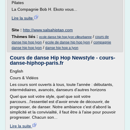
Pilates
La Compagnie Bob H. Ekoto vous...
Lire la suite
Site :
http://www.salsahiptap.com
Thèmes liés :
/
cours de
ecole danse hip hop lyon villeurbanne
/
/
danse hip hop lyon
ecole de danse hip hop lyon
compagnie
/
danse hip hop lyon
danse hip hop a lyon
Cours de danse Hip Hop Newstyle - cours-
danse-hiphop-paris.fr
English
Cours & Vidéos
Les cours sont ouverts à tous, toute l'année : débutants,
intermédiaires, avancés, danseurs d'autres horizons
Quel que soit votre style, quel que soit votre
parcours...l'essentiel est d'avoir envie de découvrir, de
progresser, de danser. Notre ambiance c'est d'abord la
simplicité et la convivialité, il faut être à l'aise pour pouvoir
progresser. Chacun son...
Lire la suite