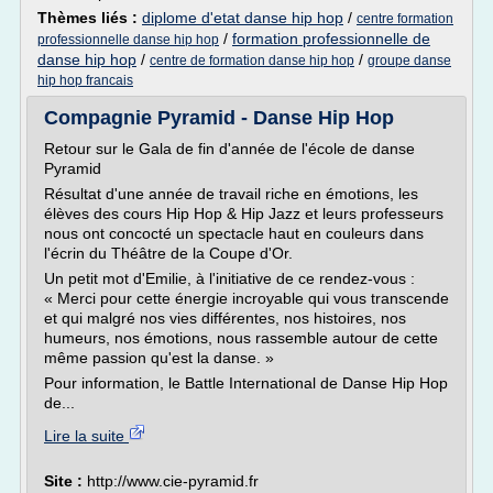
Thèmes liés :
diplome d'etat danse hip hop
/
centre formation
/
formation professionnelle de
professionnelle danse hip hop
danse hip hop
/
/
centre de formation danse hip hop
groupe danse
hip hop francais
Compagnie Pyramid - Danse Hip Hop
Retour sur le Gala de fin d'année de l'école de danse
Pyramid
Résultat d'une année de travail riche en émotions, les
élèves des cours Hip Hop & Hip Jazz et leurs professeurs
nous ont concocté un spectacle haut en couleurs dans
l'écrin du Théâtre de la Coupe d'Or.
Un petit mot d'Emilie, à l'initiative de ce rendez-vous :
« Merci pour cette énergie incroyable qui vous transcende
et qui malgré nos vies différentes, nos histoires, nos
humeurs, nos émotions, nous rassemble autour de cette
même passion qu'est la danse. »
Pour information, le Battle International de Danse Hip Hop
de...
Lire la suite
Site :
http://www.cie-pyramid.fr