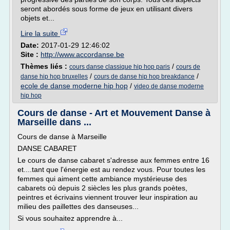
seront abordés sous forme de jeux en utilisant divers
objets et...
Lire la suite
Date:
2017-01-29 12:46:02
Site :
http://www.accordanse.be
Thèmes liés :
/
cours danse classique hip hop paris
cours de
/
/
danse hip hop bruxelles
cours de danse hip hop breakdance
ecole de danse moderne hip hop
/
video de danse moderne
hip hop
Cours de danse - Art et Mouvement Danse à
Marseille dans ...
Cours de danse à Marseille
DANSE CABARET
Le cours de danse cabaret s'adresse aux femmes entre 16
et....tant que l'énergie est au rendez vous. Pour toutes les
femmes qui aiment cette ambiance mystérieuse des
cabarets où depuis 2 siècles les plus grands poètes,
peintres et écrivains viennent trouver leur inspiration au
milieu des paillettes des danseuses...
Si vous souhaitez apprendre à...