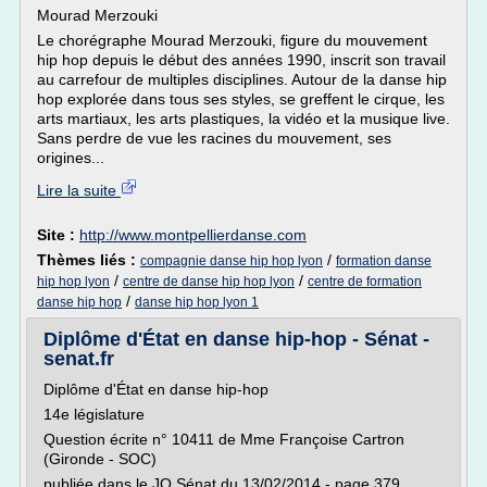
Mourad Merzouki
Le chorégraphe Mourad Merzouki, figure du mouvement
hip hop depuis le début des années 1990, inscrit son travail
au carrefour de multiples disciplines. Autour de la danse hip
hop explorée dans tous ses styles, se greffent le cirque, les
arts martiaux, les arts plastiques, la vidéo et la musique live.
Sans perdre de vue les racines du mouvement, ses
origines...
Lire la suite
Site :
http://www.montpellierdanse.com
Thèmes liés :
/
compagnie danse hip hop lyon
formation danse
/
/
hip hop lyon
centre de danse hip hop lyon
centre de formation
/
danse hip hop
danse hip hop lyon 1
Diplôme d'État en danse hip-hop - Sénat -
senat.fr
Diplôme d'État en danse hip-hop
14e législature
Question écrite n° 10411 de Mme Françoise Cartron
(Gironde - SOC)
publiée dans le JO Sénat du 13/02/2014 - page 379