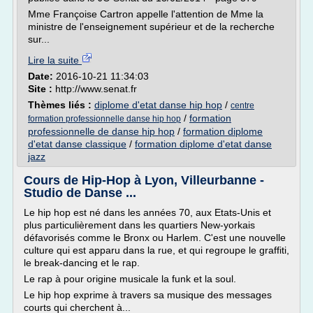
Mme Françoise Cartron appelle l'attention de Mme la
ministre de l'enseignement supérieur et de la recherche
sur...
Lire la suite
Date:
2016-10-21 11:34:03
Site :
http://www.senat.fr
Thèmes liés :
diplome d'etat danse hip hop
/
centre
/
formation
formation professionnelle danse hip hop
professionnelle de danse hip hop
/
formation diplome
d'etat danse classique
/
formation diplome d'etat danse
jazz
Cours de Hip-Hop à Lyon, Villeurbanne -
Studio de Danse ...
Le hip hop est né dans les années 70, aux Etats-Unis et
plus particulièrement dans les quartiers New-yorkais
défavorisés comme le Bronx ou Harlem. C'est une nouvelle
culture qui est apparu dans la rue, et qui regroupe le graffiti,
le break-dancing et le rap.
Le rap à pour origine musicale la funk et la soul.
Le hip hop exprime à travers sa musique des messages
courts qui cherchent à...