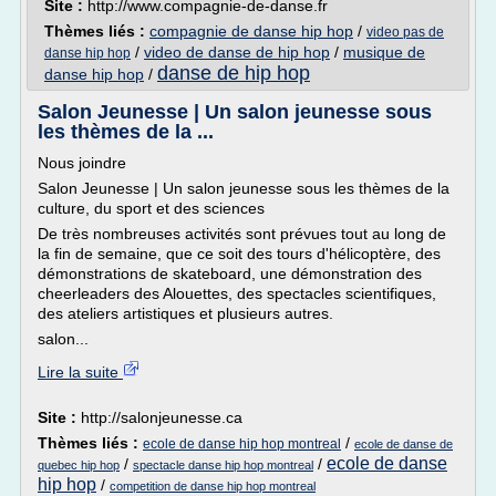
Site :
http://www.compagnie-de-danse.fr
Thèmes liés :
compagnie de danse hip hop
/
video pas de
/
video de danse de hip hop
/
musique de
danse hip hop
danse de hip hop
danse hip hop
/
Salon Jeunesse | Un salon jeunesse sous
les thèmes de la ...
Nous joindre
Salon Jeunesse | Un salon jeunesse sous les thèmes de la
culture, du sport et des sciences
De très nombreuses activités sont prévues tout au long de
la fin de semaine, que ce soit des tours d'hélicoptère, des
démonstrations de skateboard, une démonstration des
cheerleaders des Alouettes, des spectacles scientifiques,
des ateliers artistiques et plusieurs autres.
salon...
Lire la suite
Site :
http://salonjeunesse.ca
Thèmes liés :
/
ecole de danse hip hop montreal
ecole de danse de
ecole de danse
/
/
quebec hip hop
spectacle danse hip hop montreal
hip hop
/
competition de danse hip hop montreal