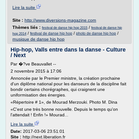
Lire la suite
Site :
http://www.diversions-magazine.com
Thèmes liés :
/
festival de danse hip hop 2015
festival de danse hip
/
/
/
festival de danse hip hop
photo de danse hip hop
hop 2014
musique de danse hip hop
Hip-hop, Valls entre dans la danse - Culture
/ Next
Par �?ve Beauvallet --
2 novembre 2015 à 17:06
Annoncée par le Premier ministre, la création prochaine
d'un diplôme national pour les danseurs de la discipline fait
bondir certains chorégraphes, qui craignent une
uniformisation des énergies.
«Répertoire # 1», de Mourad Merzouki. Photo M. Dina
«C'est une très bonne nouvelle. Depuis le temps qu'on
l'attendait ! Enfin !» Mourad...
Lire la suite
Date:
2017-03-06 23:51:01
Site :
http://next.liberation.fr