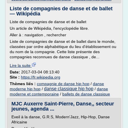
Liste de compagnies de danse et de ballet
— Wikipédia
Liste de compagnies de danse et de ballet
Un article de Wikipédia, l'encyclopédie libre.
Aller à : navigation , rechercher
Liste de compagnies de danse et de ballet dans le monde,
classées par ordre alphabétique du lieu d'établissement ou
du nom de la compagnie. Cette liste présente des
compagnies reconnues de danse classique , de...
Lire la suite
Date:
2017-03-04 08:13:40
Site :
https://fr.wikipedia.org
Thèmes liés :
compagnie de danse hip hop
/
danse
danse classique hip hop
moderne hip hop
/
/
danse
moderne et contemporaine
/
ballets de danse classique
MJC Auxerre Saint-Pierre, Danse,, secteur
jeunes, agenda ...
Eveil à la danse, G.R.S, Modern'Jazz, Hip-Hop, Danse
Africaine