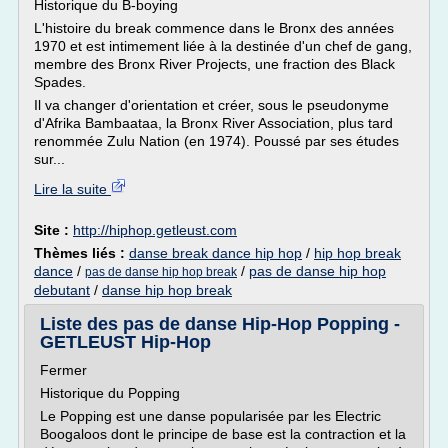
Historique du B-boying
L'histoire du break commence dans le Bronx des années
1970 et est intimement liée à la destinée d'un chef de gang,
membre des Bronx River Projects, une fraction des Black
Spades.
Il va changer d'orientation et créer, sous le pseudonyme
d'Afrika Bambaataa, la Bronx River Association, plus tard
renommée Zulu Nation (en 1974). Poussé par ses études
sur...
Lire la suite
Site :
http://hiphop.getleust.com
Thèmes liés :
danse break dance hip hop
/
hip hop break
dance
/
/
pas de danse hip hop
pas de danse hip hop break
debutant
/
danse hip hop break
Liste des pas de danse Hip-Hop Popping -
GETLEUST Hip-Hop
Fermer
Historique du Popping
Le Popping est une danse popularisée par les Electric
Boogaloos dont le principe de base est la contraction et la