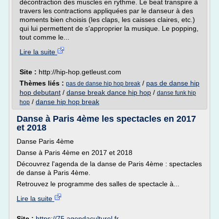
décontraction des muscles en rythme. Le beat transpire à
travers les contractions appliquées par le danseur à des
moments bien choisis (les claps, les caisses claires, etc.)
qui lui permettent de s'approprier la musique. Le popping,
tout comme le...
Lire la suite
Site :
http://hip-hop.getleust.com
Thèmes liés :
/
pas de danse hip
pas de danse hip hop break
hop debutant
/
danse break dance hip hop
/
danse funk hip
/
danse hip hop break
hop
Danse à Paris 4ème les spectacles en 2017
et 2018
Danse Paris 4ème
Danse à Paris 4ème en 2017 et 2018
Découvrez l'agenda de la danse de Paris 4ème : spectacles
de danse à Paris 4ème.
Retrouvez le programme des salles de spectacle à...
Lire la suite
Site :
https://75.agendaculturel.fr