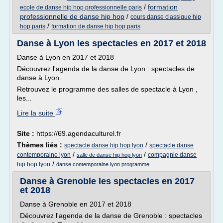
/
formation
ecole de danse hip hop professionnelle paris
professionnelle de danse hip hop
/
cours danse classique hip
/
hop paris
formation de danse hip hop paris
Danse à Lyon les spectacles en 2017 et 2018
Danse à Lyon en 2017 et 2018
Découvrez l'agenda de la danse de Lyon : spectacles de
danse à Lyon.
Retrouvez le programme des salles de spectacle à Lyon ,
les...
Lire la suite
Site :
https://69.agendaculturel.fr
Thèmes liés :
/
spectacle danse hip hop lyon
spectacle danse
/
/
contemporaine lyon
compagnie danse
salle de danse hip hop lyon
/
hip hop lyon
danse contemporaine lyon programme
Danse à Grenoble les spectacles en 2017
et 2018
Danse à Grenoble en 2017 et 2018
Découvrez l'agenda de la danse de Grenoble : spectacles