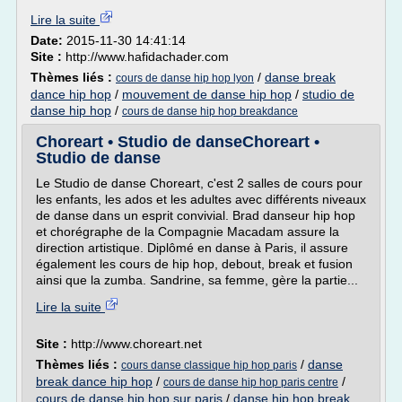
Lire la suite
Date:
2015-11-30 14:41:14
Site :
http://www.hafidachader.com
Thèmes liés :
/
danse break
cours de danse hip hop lyon
dance hip hop
/
mouvement de danse hip hop
/
studio de
danse hip hop
/
cours de danse hip hop breakdance
Choreart • Studio de danseChoreart •
Studio de danse
Le Studio de danse Choreart, c'est 2 salles de cours pour
les enfants, les ados et les adultes avec différents niveaux
de danse dans un esprit convivial. Brad danseur hip hop
et chorégraphe de la Compagnie Macadam assure la
direction artistique. Diplômé en danse à Paris, il assure
également les cours de hip hop, debout, break et fusion
ainsi que la zumba. Sandrine, sa femme, gère la partie...
Lire la suite
Site :
http://www.choreart.net
Thèmes liés :
/
danse
cours danse classique hip hop paris
break dance hip hop
/
/
cours de danse hip hop paris centre
cours de danse hip hop sur paris
/
danse hip hop break