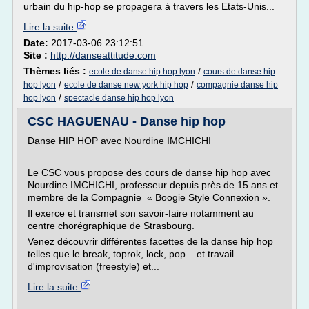
urbain du hip-hop se propagera à travers les Etats-Unis...
Lire la suite
Date:
2017-03-06 23:12:51
Site :
http://danseattitude.com
Thèmes liés :
/
ecole de danse hip hop lyon
cours de danse hip
/
/
hop lyon
ecole de danse new york hip hop
compagnie danse hip
/
hop lyon
spectacle danse hip hop lyon
CSC HAGUENAU - Danse hip hop
Danse HIP HOP avec Nourdine IMCHICHI
Le CSC vous propose des cours de danse hip hop avec
Nourdine IMCHICHI, professeur depuis près de 15 ans et
membre de la Compagnie « Boogie Style Connexion ».
Il exerce et transmet son savoir-faire notamment au
centre chorégraphique de Strasbourg.
Venez découvrir différentes facettes de la danse hip hop
telles que le break, toprok, lock, pop... et travail
d'improvisation (freestyle) et...
Lire la suite