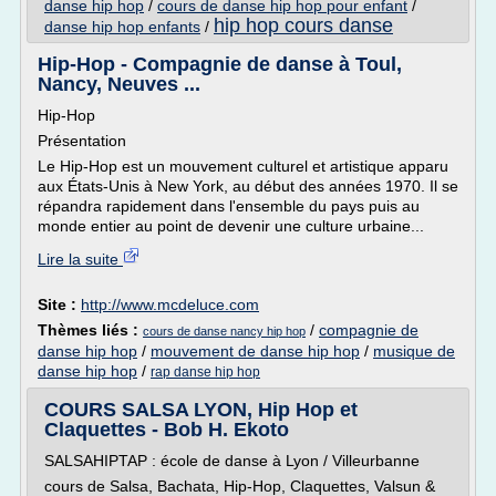
danse hip hop
/
cours de danse hip hop pour enfant
/
hip hop cours danse
danse hip hop enfants
/
Hip-Hop - Compagnie de danse à Toul,
Nancy, Neuves ...
Hip-Hop
Présentation
Le Hip-Hop est un mouvement culturel et artistique apparu
aux États-Unis à New York, au début des années 1970. Il se
répandra rapidement dans l'ensemble du pays puis au
monde entier au point de devenir une culture urbaine...
Lire la suite
Site :
http://www.mcdeluce.com
Thèmes liés :
/
compagnie de
cours de danse nancy hip hop
danse hip hop
/
mouvement de danse hip hop
/
musique de
danse hip hop
/
rap danse hip hop
COURS SALSA LYON, Hip Hop et
Claquettes - Bob H. Ekoto
SALSAHIPTAP : école de danse à Lyon / Villeurbanne
cours de Salsa, Bachata, Hip-Hop, Claquettes, Valsun &