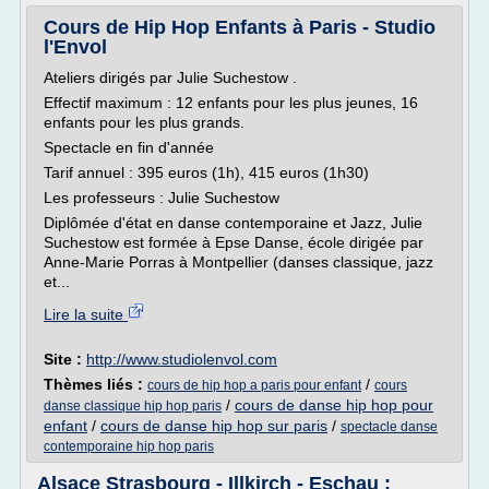
Cours de Hip Hop Enfants à Paris - Studio
l'Envol
Ateliers dirigés par Julie Suchestow .
Effectif maximum : 12 enfants pour les plus jeunes, 16
enfants pour les plus grands.
Spectacle en fin d'année
Tarif annuel : 395 euros (1h), 415 euros (1h30)
Les professeurs : Julie Suchestow
Diplômée d'état en danse contemporaine et Jazz, Julie
Suchestow est formée à Epse Danse, école dirigée par
Anne-Marie Porras à Montpellier (danses classique, jazz
et...
Lire la suite
Site :
http://www.studiolenvol.com
Thèmes liés :
/
cours de hip hop a paris pour enfant
cours
/
cours de danse hip hop pour
danse classique hip hop paris
enfant
/
cours de danse hip hop sur paris
/
spectacle danse
contemporaine hip hop paris
Alsace Strasbourg - Illkirch - Eschau :