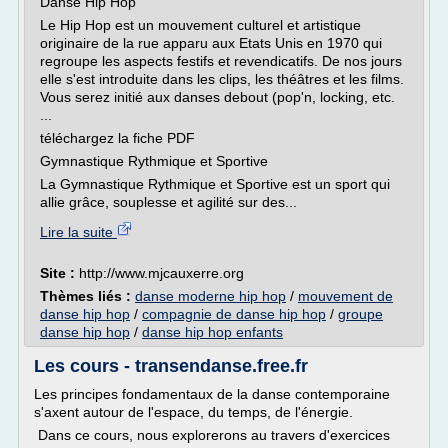
Danse Hip Hop
Le Hip Hop est un mouvement culturel et artistique
originaire de la rue apparu aux Etats Unis en 1970 qui
regroupe les aspects festifs et revendicatifs. De nos jours
elle s'est introduite dans les clips, les théâtres et les films.
Vous serez initié aux danses debout (pop'n, locking, etc.
...
téléchargez la fiche PDF
Gymnastique Rythmique et Sportive
La Gymnastique Rythmique et Sportive est un sport qui
allie grâce, souplesse et agilité sur des...
Lire la suite
Site :
http://www.mjcauxerre.org
Thèmes liés :
danse moderne hip hop
/
mouvement de
danse hip hop
/
compagnie de danse hip hop
/
groupe
danse hip hop
/
danse hip hop enfants
Les cours - transendanse.free.fr
Les principes fondamentaux de la danse contemporaine
s'axent autour de l'espace, du temps, de l'énergie.
Dans ce cours, nous explorerons au travers d'exercices