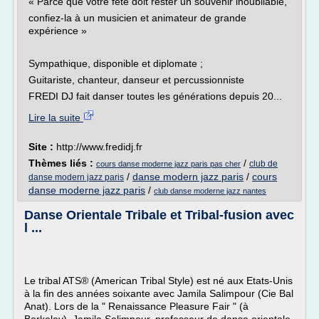
« Parce que votre fête doit rester un souvenir inoubliable,
confiez-la à un musicien et animateur de grande
expérience »
Sympathique, disponible et diplomate ;
Guitariste, chanteur, danseur et percussionniste
FREDI DJ fait danser toutes les générations depuis 20...
Lire la suite
Site :
http://www.fredidj.fr
Thèmes liés :
/
club de
cours danse moderne jazz paris pas cher
/
danse modern jazz paris
/
cours
danse modern jazz paris
danse moderne jazz paris
/
club danse moderne jazz nantes
Danse Orientale Tribale et Tribal-fusion avec
l ...
Le tribal ATS® (American Tribal Style) est né aux Etats-Unis
à la fin des années soixante avec Jamila Salimpour (Cie Bal
Anat). Lors de la " Renaissance Pleasure Fair " (à