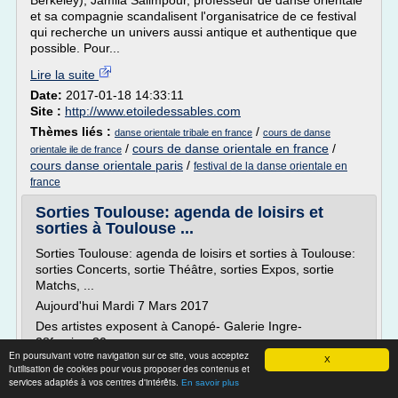
Berkeley), Jamila Salimpour, professeur de danse orientale
et sa compagnie scandalisent l'organisatrice de ce festival
qui recherche un univers aussi antique et authentique que
possible. Pour...
Lire la suite
Date:
2017-01-18 14:33:11
Site :
http://www.etoiledessables.com
Thèmes liés :
/
danse orientale tribale en france
cours de danse
/
cours de danse orientale en france
/
orientale ile de france
cours danse orientale paris
/
festival de la danse orientale en
france
Sorties Toulouse: agenda de loisirs et
sorties à Toulouse ...
Sorties Toulouse: agenda de loisirs et sorties à Toulouse:
sorties Concerts, sortie Théâtre, sorties Expos, sortie
Matchs, ...
Aujourd'hui Mardi 7 Mars 2017
Des artistes exposent à Canopé- Galerie Ingre-
28fevrier>30 mars
En poursuivant votre navigation sur ce site, vous acceptez
X
68 Boulevard de Strasbourg 31000 toulouse
l'utilisation de cookies pour vous proposer des contenus et
services adaptés à vos centres d'intérêts.
0561994848
En savoir plus