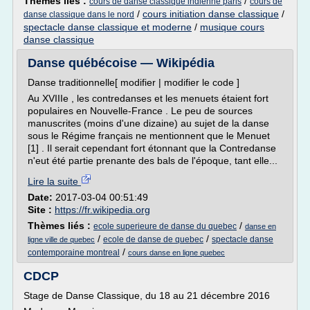
Thèmes liés :
/
cours de danse classique indienne paris
cours de
/
cours initiation danse classique
/
danse classique dans le nord
spectacle danse classique et moderne
/
musique cours
danse classique
Danse québécoise — Wikipédia
Danse traditionnelle[ modifier | modifier le code ]
Au XVIIIe , les contredanses et les menuets étaient fort
populaires en Nouvelle-France . Le peu de sources
manuscrites (moins d'une dizaine) au sujet de la danse
sous le Régime français ne mentionnent que le Menuet
[1] . Il serait cependant fort étonnant que la Contredanse
n'eut été partie prenante des bals de l'époque, tant elle...
Lire la suite
Date:
2017-03-04 00:51:49
Site :
https://fr.wikipedia.org
Thèmes liés :
/
ecole superieure de danse du quebec
danse en
/
/
ecole de danse de quebec
spectacle danse
ligne ville de quebec
/
contemporaine montreal
cours danse en ligne quebec
CDCP
Stage de Danse Classique, du 18 au 21 décembre 2016