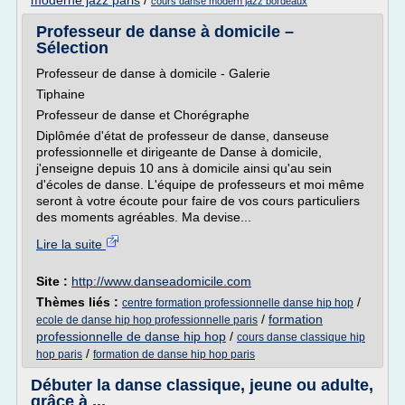
moderne jazz paris
/
cours danse modern jazz bordeaux
Professeur de danse à domicile –
Sélection
Professeur de danse à domicile - Galerie
Tiphaine
Professeur de danse et Chorégraphe
Diplômée d'état de professeur de danse, danseuse
professionnelle et dirigeante de Danse à domicile,
j'enseigne depuis 10 ans à domicile ainsi qu'au sein
d'écoles de danse. L'équipe de professeurs et moi même
seront à votre écoute pour faire de vos cours particuliers
des moments agréables. Ma devise...
Lire la suite
Site :
http://www.danseadomicile.com
Thèmes liés :
/
centre formation professionnelle danse hip hop
/
formation
ecole de danse hip hop professionnelle paris
professionnelle de danse hip hop
/
cours danse classique hip
/
hop paris
formation de danse hip hop paris
Débuter la danse classique, jeune ou adulte,
grâce à ...