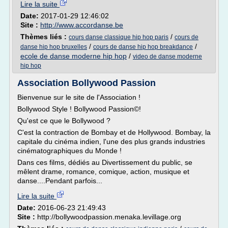
Lire la suite
Date:
2017-01-29 12:46:02
Site :
http://www.accordanse.be
Thèmes liés :
/
cours danse classique hip hop paris
cours de
/
/
danse hip hop bruxelles
cours de danse hip hop breakdance
ecole de danse moderne hip hop
/
video de danse moderne
hip hop
Association Bollywood Passion
Bienvenue sur le site de l'Association !
Bollywood Style ! Bollywood Passion©!
Qu'est ce que le Bollywood ?
C'est la contraction de Bombay et de Hollywood. Bombay, la
capitale du cinéma indien, l'une des plus grands industries
cinématographiques du Monde !
Dans ces films, dédiés au Divertissement du public, se
mêlent drame, romance, comique, action, musique et
danse....Pendant parfois...
Lire la suite
Date:
2016-06-23 21:49:43
Site :
http://bollywoodpassion.menaka.levillage.org