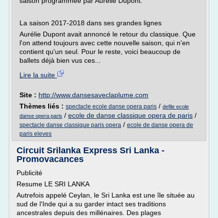
saison programmée par Aurélie Dupont.
La saison 2017-2018 dans ses grandes lignes
Aurélie Dupont avait annoncé le retour du classique. Que
l'on attend toujours avec cette nouvelle saison, qui n'en
contient qu'un seul. Pour le reste, voici beaucoup de
ballets déjà bien vus ces...
Lire la suite
Site :
http://www.dansesaveclaplume.com
Thèmes liés :
/
spectacle ecole danse opera paris
defile ecole
/
ecole de danse classique opera de paris
/
danse opera paris
/
spectacle danse classique paris opera
ecole de danse opera de
paris eleves
Circuit Srilanka Express Sri Lanka -
Promovacances
Publicité
Resume LE SRI LANKA
Autrefois appelé Ceylan, le Sri Lanka est une île située au
sud de l'Inde qui a su garder intact ses traditions
ancestrales depuis des millénaires. Des plages