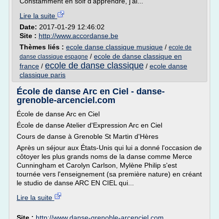
Constamment en soif d'apprendre, j'ai...
Lire la suite
Date:
2017-01-29 12:46:02
Site :
http://www.accordanse.be
Thèmes liés :
ecole danse classique musique
/
ecole de
/
ecole de danse classique en
danse classique espagne
ecole de danse classique
france
/
/
ecole danse
classique paris
École de danse Arc en Ciel - danse-
grenoble-arcenciel.com
École de danse Arc en Ciel
École de danse Atelier d'Expression Arc en Ciel
Cours de danse à Grenoble St Martin d'Hères
Après un séjour aux États-Unis qui lui a donné l'occasion de
côtoyer les plus grands noms de la danse comme Merce
Cunningham et Carolyn Carlson, Mylène Philip s'est
tournée vers l'enseignement (sa première nature) en créant
le studio de danse ARC EN CIEL qui...
Lire la suite
Site :
http://www.danse-grenoble-arcenciel.com