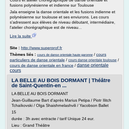
Cours et atelier chorégraphique de danse orientale et
fusions polynésienne et indienne sur Toulouse
Jala enseigne la danse orientale et les fusions indienne et
polynésienne sur toulouse et ses enviurons. Les cours
s'adressent aux élèves de niveau débutant, intermédiaire,
l'atelier chorégraphique est de niveau...
Lire la suite
Site :
http://www.superprof.fr
Thèmes liés :
/
cours
cours de danse orientale haute garonne
particuliers de danse orientale
/
/
cours danse orientale toulouse
danse orientale
cours de danse orientale en france
/
cours
LA BELLE AU BOIS DORMANT | Théâtre
de Saint-Quentin-en ...
LA BELLE AU BOIS DORMANT
Jean-Guillaume Bart d'après Marius Petipa / Piotr Ilitch
Tchaïkovski / Olga Shaishmelashvili / Yacobson Ballet
15
durée : 3h avec entracte / tarif Unique 24 eur.
Lieu : Grand Théâtre