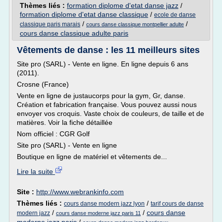
Thèmes liés :
formation diplome d'etat danse jazz
/
formation diplome d'etat danse classique
/
ecole de danse
/
/
classique paris marais
cours danse classique montpellier adulte
cours danse classique adulte paris
Vêtements de danse : les 11 meilleurs sites
Site pro (SARL) - Vente en ligne. En ligne depuis 6 ans
(2011).
Crosne (France)
Vente en ligne de justaucorps pour la gym, Gr, danse.
Création et fabrication française. Vous pouvez aussi nous
envoyer vos croquis. Vaste choix de couleurs, de taille et de
matières. Voir la fiche détaillée
Nom officiel : CGR Golf
Site pro (SARL) - Vente en ligne
Boutique en ligne de matériel et vêtements de...
Lire la suite
Site :
http://www.webrankinfo.com
Thèmes liés :
/
cours danse modern jazz lyon
tarif cours de danse
/
/
cours danse
modern jazz
cours danse moderne jazz paris 11