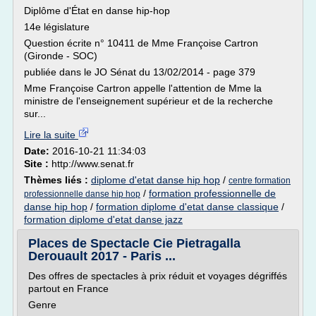
Diplôme d'État en danse hip-hop
14e législature
Question écrite n° 10411 de Mme Françoise Cartron
(Gironde - SOC)
publiée dans le JO Sénat du 13/02/2014 - page 379
Mme Françoise Cartron appelle l'attention de Mme la
ministre de l'enseignement supérieur et de la recherche
sur...
Lire la suite
Date:
2016-10-21 11:34:03
Site :
http://www.senat.fr
Thèmes liés :
diplome d'etat danse hip hop
/
centre formation
/
formation professionnelle de
professionnelle danse hip hop
danse hip hop
/
formation diplome d'etat danse classique
/
formation diplome d'etat danse jazz
Places de Spectacle Cie Pietragalla
Derouault 2017 - Paris ...
Des offres de spectacles à prix réduit et voyages dégriffés
partout en France
Genre