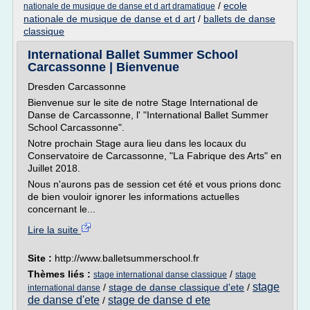
/
ecole
nationale de musique de danse et d art dramatique
nationale de musique de danse et d art
/
ballets de danse
classique
International Ballet Summer School
Carcassonne | Bienvenue
Dresden Carcassonne
Bienvenue sur le site de notre Stage International de
Danse de Carcassonne, l' "International Ballet Summer
School Carcassonne".
Notre prochain Stage aura lieu dans les locaux du
Conservatoire de Carcassonne, "La Fabrique des Arts" en
Juillet 2018.
Nous n'aurons pas de session cet été et vous prions donc
de bien vouloir ignorer les informations actuelles
concernant le...
Lire la suite
Site :
http://www.balletsummerschool.fr
Thèmes liés :
/
stage international danse classique
stage
stage
/
stage de danse classique d'ete
/
international danse
de danse d'ete
stage de danse d ete
/