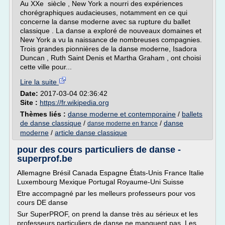
Au XXe siècle , New York a nourri des expériences
chorégraphiques audacieuses, notamment en ce qui
concerne la danse moderne avec sa rupture du ballet
classique . La danse a exploré de nouveaux domaines et
New York a vu la naissance de nombreuses compagnies.
Trois grandes pionnières de la danse moderne, Isadora
Duncan , Ruth Saint Denis et Martha Graham , ont choisi
cette ville pour...
Lire la suite
Date:
2017-03-04 02:36:42
Site :
https://fr.wikipedia.org
Thèmes liés :
danse moderne et contemporaine
/
ballets
de danse classique
/
/
danse
danse moderne en france
moderne
/
article danse classique
pour des cours particuliers de danse -
superprof.be
Allemagne Brésil Canada Espagne États-Unis France Italie
Luxembourg Mexique Portugal Royaume-Uni Suisse
Etre accompagné par les melleurs professeurs pour vos
cours DE danse
Sur SuperPROF, on prend la danse très au sérieux et les
professeurs particuliers de danse ne manquent pas. Les