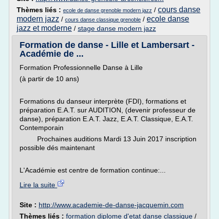
cours danse
Thèmes liés :
/
ecole de danse grenoble modern jazz
modern jazz
ecole danse
/
/
cours danse classique grenoble
jazz et moderne
/
stage danse modern jazz
Formation de danse - Lille et Lambersart -
Académie de ...
Formation Professionnelle Danse à Lille
(à partir de 10 ans)
Formations du danseur interprète (FDI), formations et
préparation E.A.T. sur AUDITION, (devenir professeur de
danse), préparation E.A.T. Jazz, E.A.T. Classique, E.A.T.
Contemporain
Prochaines auditions Mardi 13 Juin 2017 inscription
possible dés maintenant
L'Académie est centre de formation continue:...
Lire la suite
Site :
http://www.academie-de-danse-jacquemin.com
Thèmes liés :
formation diplome d'etat danse classique
/