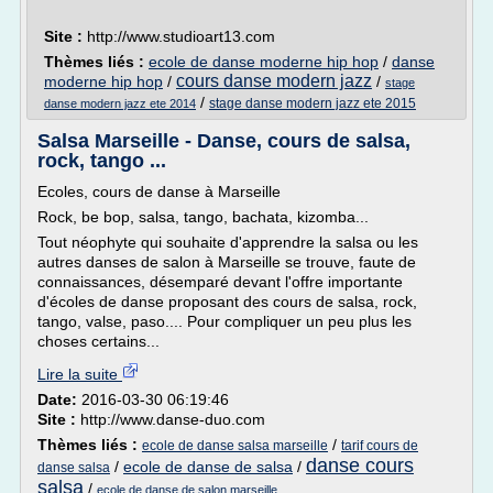
Site :
http://www.studioart13.com
Thèmes liés :
ecole de danse moderne hip hop
/
danse
cours danse modern jazz
moderne hip hop
/
/
stage
/
stage danse modern jazz ete 2015
danse modern jazz ete 2014
Salsa Marseille - Danse, cours de salsa,
rock, tango ...
Ecoles, cours de danse à Marseille
Rock, be bop, salsa, tango, bachata, kizomba...
Tout néophyte qui souhaite d'apprendre la salsa ou les
autres danses de salon à Marseille se trouve, faute de
connaissances, désemparé devant l'offre importante
d'écoles de danse proposant des cours de salsa, rock,
tango, valse, paso.... Pour compliquer un peu plus les
choses certains...
Lire la suite
Date:
2016-03-30 06:19:46
Site :
http://www.danse-duo.com
Thèmes liés :
/
ecole de danse salsa marseille
tarif cours de
danse cours
/
ecole de danse de salsa
/
danse salsa
salsa
/
ecole de danse de salon marseille