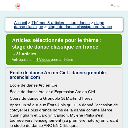
Menu
Accueil
>
Thèmes & articles : cours danse
>
stage
danse classique
>
stage de danse classique en france
Articles sélectionnés pour le thème :
stage de danse classique en france
31 articles
→
Voir également
4 Vidéos
pour ce thème
École de danse Arc en Ciel - danse-grenoble-
arcenciel.com
École de danse Arc en Ciel
École de danse Atelier d'Expression Arc en Ciel
Cours de danse à Grenoble St Martin d'Hères
Après un séjour aux États-Unis qui lui a donné l'occasion de
côtoyer les plus grands noms de la danse comme Merce
Cunningham et Carolyn Carlson, Mylène Philip s'est
tournée vers l'enseignement (sa première nature) en créant
le studio de danse ARC EN CIEL qui...