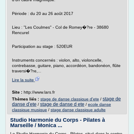
Période : du 20 au 26 août 2017
Lieu : "Les Coulmes" - Col de Romey�?re - 38680
Rencurel
Participation au stage : 520EUR
Instruments concernés : violon, alto, violoncelle,
contrebasse, guitare, piano, accordéon, bandonéon, flûte
traversi�?re,...
Lire la suite
Site :
http://www.lars.fr
stage de
Thèmes liés :
stage de danse classique d'ete
/
danse d'ete
stage de danse d ete
/
/
ecole danse
classique musique
/
stage danse classique adulte
Studio Harmonie du Corps - Pilates à
Marseille / Monica ...
Le Studio Harmonie du Corps - Pilates, situé dans le centre