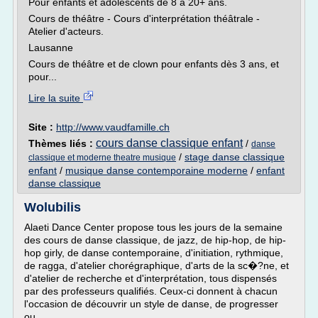
Pour enfants et adolescents de 8 à 20+ ans.
Cours de théâtre - Cours d'interprétation théâtrale -
Atelier d'acteurs.
Lausanne
Cours de théâtre et de clown pour enfants dès 3 ans, et
pour...
Lire la suite
Site :
http://www.vaudfamille.ch
cours danse classique enfant
Thèmes liés :
/
danse
/
stage danse classique
classique et moderne theatre musique
enfant
/
musique danse contemporaine moderne
/
enfant
danse classique
Wolubilis
Alaeti Dance Center propose tous les jours de la semaine
des cours de danse classique, de jazz, de hip-hop, de hip-
hop girly, de danse contemporaine, d'initiation, rythmique,
de ragga, d'atelier chorégraphique, d'arts de la sc�?ne, et
d'atelier de recherche et d'interprétation, tous dispensés
par des professeurs qualifiés. Ceux-ci donnent à chacun
l'occasion de découvrir un style de danse, de progresser
ou...