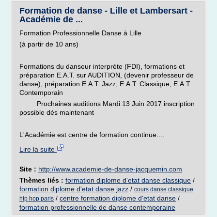
Formation de danse - Lille et Lambersart -
Académie de ...
Formation Professionnelle Danse à Lille
(à partir de 10 ans)
Formations du danseur interprète (FDI), formations et
préparation E.A.T. sur AUDITION, (devenir professeur de
danse), préparation E.A.T. Jazz, E.A.T. Classique, E.A.T.
Contemporain
Prochaines auditions Mardi 13 Juin 2017 inscription
possible dés maintenant
L'Académie est centre de formation continue:...
Lire la suite
Site :
http://www.academie-de-danse-jacquemin.com
Thèmes liés :
formation diplome d'etat danse classique
/
formation diplome d'etat danse jazz
/
cours danse classique
/
centre formation diplome d'etat danse
/
hip hop paris
formation professionnelle de danse contemporaine