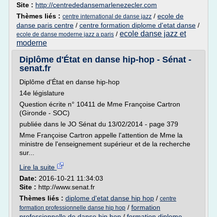
Site :
http://centrededansemarlenezecler.com
Thèmes liés :
/
ecole de
centre international de danse jazz
danse paris centre
/
centre formation diplome d'etat danse
/
ecole danse jazz et
/
ecole de danse moderne jazz a paris
moderne
Diplôme d'État en danse hip-hop - Sénat -
senat.fr
Diplôme d'État en danse hip-hop
14e législature
Question écrite n° 10411 de Mme Françoise Cartron
(Gironde - SOC)
publiée dans le JO Sénat du 13/02/2014 - page 379
Mme Françoise Cartron appelle l'attention de Mme la
ministre de l'enseignement supérieur et de la recherche
sur...
Lire la suite
Date:
2016-10-21 11:34:03
Site :
http://www.senat.fr
Thèmes liés :
diplome d'etat danse hip hop
/
centre
/
formation
formation professionnelle danse hip hop
professionnelle de danse hip hop
/
formation diplome