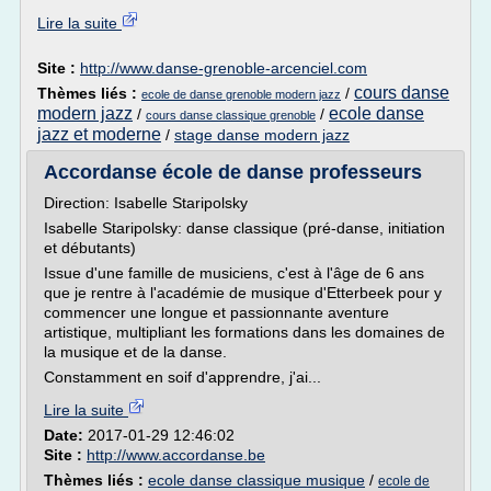
Lire la suite
Site :
http://www.danse-grenoble-arcenciel.com
cours danse
Thèmes liés :
/
ecole de danse grenoble modern jazz
modern jazz
ecole danse
/
/
cours danse classique grenoble
jazz et moderne
/
stage danse modern jazz
Accordanse école de danse professeurs
Direction: Isabelle Staripolsky
Isabelle Staripolsky: danse classique (pré-danse, initiation
et débutants)
Issue d'une famille de musiciens, c'est à l'âge de 6 ans
que je rentre à l'académie de musique d'Etterbeek pour y
commencer une longue et passionnante aventure
artistique, multipliant les formations dans les domaines de
la musique et de la danse.
Constamment en soif d'apprendre, j'ai...
Lire la suite
Date:
2017-01-29 12:46:02
Site :
http://www.accordanse.be
Thèmes liés :
ecole danse classique musique
/
ecole de