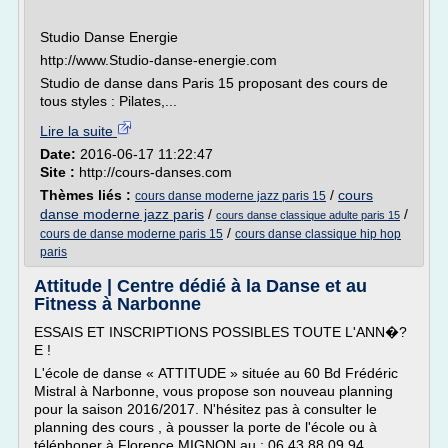
Studio Danse Energie
http://www.Studio-danse-energie.com
Studio de danse dans Paris 15 proposant des cours de
tous styles : Pilates,...
Lire la suite
Date:
2016-06-17 11:22:47
Site :
http://cours-danses.com
Thèmes liés :
/
cours
cours danse moderne jazz paris 15
danse moderne jazz paris
/
/
cours danse classique adulte paris 15
/
cours de danse moderne paris 15
cours danse classique hip hop
paris
Attitude | Centre dédié à la Danse et au
Fitness à Narbonne
ESSAIS ET INSCRIPTIONS POSSIBLES TOUTE L'ANN�?
E !
L'école de danse « ATTITUDE » située au 60 Bd Frédéric
Mistral à Narbonne, vous propose son nouveau planning
pour la saison 2016/2017. N'hésitez pas à consulter le
planning des cours , à pousser la porte de l'école ou à
téléphoner à Florence MIGNON au : 06.43.88.09.94.