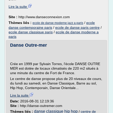
Lire la suite
Site :
http://www.danseconnexion.com
Thèmes liés :
/
ecole
ecole de danse moderne jazz a paris
danse contemporaine paris
/
ecole de danse paris centre
/
ecole danse classique paris
/
ecole de danse moderne a
paris
Danse Outre-mer
Crée en 1999 par Sylvain Torres, l'école DANSE OUTRE
MER est dotée de locaux climatisés de 220 m2 situés à
une minute du centre de Fort de France.
Le centre de danse propose plus de 20 niveaux de cours,
du lundi au samedi, en Danse Classique, Barre au sol,
Hip Hop, Contemporain, Danse Orientale...
Lire la suite
Date:
2016-08-31 12:19:36
Site :
http://danse-outremer.com
danse classique hip hop
Thèmes liés :
/
centre de