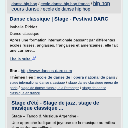
hip hop
danse hip hop
/
ecole danse hip hop france
/
cours danse
ecole de danse hip hop
/
Danse classique | Stage - Festival DARC
Isabelle Riddez
Danse classique
Après une formation internationale passant par différentes
écoles russes, anglaises, françaises et américaines, elle fait
une carrière...
Lire la suite
Site :
http://www.danses-darc.com
Thèmes liés :
ecole de danse de l opera national de paris
/
/
stage international danse classique
stage danse classique opera de
/
/
paris
stage de danse classique a l'etranger
stage de danse
classique en france
Stage d'été - Stage de jazz, stage de
musique classique ...
Stage « Tango & Musique Argentine»
Une approche ludique et joyeuse de la musique au milieu
d'un cadre magnifique.