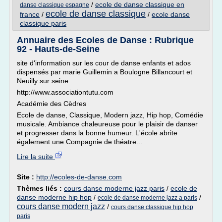
/
ecole de danse classique en
danse classique espagne
ecole de danse classique
france
/
/
ecole danse
classique paris
Annuaire des Ecoles de Danse : Rubrique
92 - Hauts-de-Seine
site d'information sur les cour de danse enfants et ados
dispensés par marie Guillemin a Boulogne Billancourt et
Neuilly sur seine
http://www.associationtutu.com
Académie des Cèdres
Ecole de danse, Classique, Modern jazz, Hip hop, Comédie
musicale. Ambiance chaleureuse pour le plaisir de danser
et progresser dans la bonne humeur. L'école abrite
également une Compagnie de théatre...
Lire la suite
Site :
http://ecoles-de-danse.com
Thèmes liés :
cours danse moderne jazz paris
/
ecole de
danse moderne hip hop
/
/
ecole de danse moderne jazz a paris
cours danse modern jazz
/
cours danse classique hip hop
paris