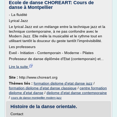
Ecole de danse CHOREART: Cours de
danse à Montpellier
- La fluidité
Lyrical Jazz
Le lyrical Jazz est un mélange entre la technique jazz et la
technique contemporaine, à ne pas confondre avec le
Modern Jazz. Elle mêle la musicalité et le rythme tout en
utilisant tantôt la douceur du geste tantôt l'imprévisibilité.
Les professeurs
Eveil - Initiation - Contemporain - Moderne - Pilates
Professeur de danse diplômée d'Etat (contemporain) et...
Lire la suite
Site :
http://www.choreart.org
Thèmes liés :
formation diplome d'etat danse jazz
/
formation diplome d'etat danse classique
/
centre formation
diplome d'etat danse
/
diplome d'etat danse contemporaine
/
cours de danse montpellier modern jazz
Histoire de la danse orientale.
Contact