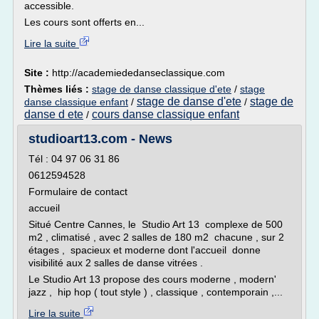
accessible.
Les cours sont offerts en...
Lire la suite
Site :
http://academiededanseclassique.com
Thèmes liés :
stage de danse classique d'ete
/
stage
stage de danse d'ete
stage de
danse classique enfant
/
/
danse d ete
cours danse classique enfant
/
studioart13.com - News
Tél : 04 97 06 31 86
0612594528
Formulaire de contact
accueil
Situé Centre Cannes, le Studio Art 13 complexe de 500
m2 , climatisé , avec 2 salles de 180 m2 chacune , sur 2
étages , spacieux et moderne dont l'accueil donne
visibilité aux 2 salles de danse vitrées .
Le Studio Art 13 propose des cours moderne , modern'
jazz , hip hop ( tout style ) , classique , contemporain ,...
Lire la suite