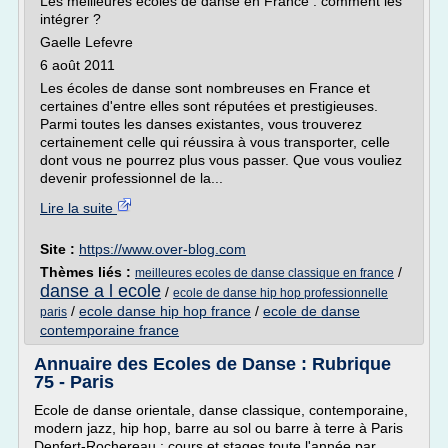
Les meilleures écoles de danse en France : comment les
intégrer ?
Gaelle Lefevre
6 août 2011
Les écoles de danse sont nombreuses en France et
certaines d'entre elles sont réputées et prestigieuses.
Parmi toutes les danses existantes, vous trouverez
certainement celle qui réussira à vous transporter, celle
dont vous ne pourrez plus vous passer. Que vous vouliez
devenir professionnel de la...
Lire la suite
Site :
https://www.over-blog.com
Thèmes liés :
/
meilleures ecoles de danse classique en france
danse a l ecole
/
ecole de danse hip hop professionnelle
/
ecole danse hip hop france
/
ecole de danse
paris
contemporaine france
Annuaire des Ecoles de Danse : Rubrique
75 - Paris
Ecole de danse orientale, danse classique, contemporaine,
modern jazz, hip hop, barre au sol ou barre à terre à Paris
Denfert-Rochereau : cours et stages toute l'année par